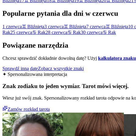
Bliźnięta
17
♊
Bliźnięta
18
♊
Bliźnięta
19
♊
Bliźnięta
20
♊
Bliźnięta
21
Popularne pytania dla dni w
czerwcu
1
czerwca
♊
Bliźnięta
3
czerwca
♊
Bliźnięta
7
czerwca
♊
Bliźnięta
10
Rak
25
czerwca
♋
Rak
28
czerwca
♋
Rak
30
czerwca
♋
Rak
Powiązane narzędzia
Chcesz sprawdzić dokładnie dowolną datę? Użyj
kalkulatora znaku
Sprawdź inną datę
Zobacz wszystkie znaki
✦ Spersonalizowana interpretacja
Znak zodiaku to jeden wymiar. Tarot mówi więcej.
Wiesz już swój znak. Spersonalizowany rozkład tarota odpowie na ko
Zamów rozkład tarota