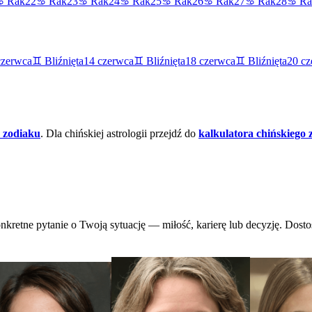
♋
Rak
22
♋
Rak
23
♋
Rak
24
♋
Rak
25
♋
Rak
26
♋
Rak
27
♋
Rak
28
♋
Ra
czerwca
♊
Bliźnięta
14
czerwca
♊
Bliźnięta
18
czerwca
♊
Bliźnięta
20
cz
 zodiaku
.
Dla chińskiej astrologii przejdź do
kalkulatora chińskiego
nkretne pytanie o Twoją sytuację — miłość, karierę lub decyzję. Dost