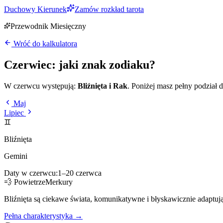
Duchowy Kierunek
Zamów rozkład tarota
Przewodnik Miesięczny
Wróć do kalkulatora
Czerwiec
: jaki znak zodiaku?
W
czerwcu
występują:
Bliźnięta i Rak
. Poniżej masz pełny podział 
Maj
Lipiec
♊
Bliźnięta
Gemini
Daty w
czerwcu
:
1
–
20
czerwca
💨
Powietrze
Merkury
Bliźnięta są ciekawe świata, komunikatywne i błyskawicznie adaptują
Pełna charakterystyka →