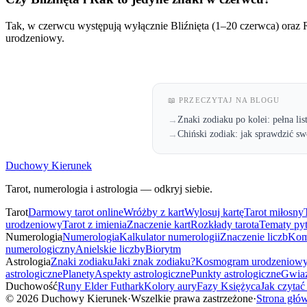
Tak, w czerwcu występują wyłącznie Bliźnięta (1–20 czerwca) or
urodzeniowy.
📖 PRZECZYTAJ NA BLOGU
Znaki zodiaku po kolei: pełna lis
→
Chiński zodiak: jak sprawdzić sw
→
Duchowy Kierunek
Tarot, numerologia i astrologia — odkryj siebie.
Tarot
Darmowy tarot online
Wróżby z kart
Wylosuj kartę
Tarot miłosny
urodzeniowy
Tarot z imienia
Znaczenie kart
Rozkłady tarota
Tematy py
Numerologia
Numerologia
Kalkulator numerologii
Znaczenie liczb
Kom
numerologiczny
Anielskie liczby
Biorytm
Astrologia
Znaki zodiaku
Jaki znak zodiaku?
Kosmogram urodzeniow
astrologiczne
Planety
Aspekty astrologiczne
Punkty astrologiczne
Gwiaz
Duchowość
Runy Elder Futhark
Kolory aury
Fazy Księżyca
Jak czytać
©
2026
Duchowy Kierunek
·
Wszelkie prawa zastrzeżone
·
Strona głó