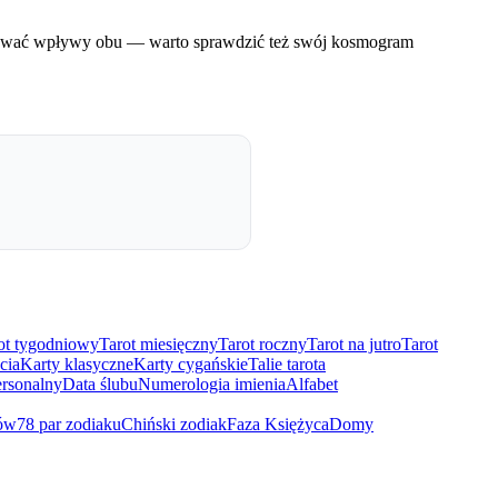
czuwać wpływy obu — warto sprawdzić też swój kosmogram
ot tygodniowy
Tarot miesięczny
Tarot roczny
Tarot na jutro
Tarot
cia
Karty klasyczne
Karty cygańskie
Talie tarota
rsonalny
Data ślubu
Numerologia imienia
Alfabet
ów
78 par zodiaku
Chiński zodiak
Faza Księżyca
Domy