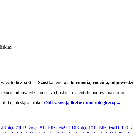
iskimi.
rwiec
to
liczba
6
—
Szóstka
:
energia
harmonia, rodzina, odpowiedzi
 poczucie odpowiedzialności za bliskich i talent do budowania domu.
— dnia, miesiąca i roku.
Oblicz swoją liczbę numerologiczną →
Bliźnięta
7
♊
Bliźnięta
8
♊
Bliźnięta
9
♊
Bliźnięta
10
♊
Bliźnięta
11
♊
Bliź