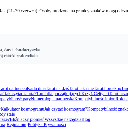
az Rak (21–30 czerwca). Osoby urodzone na granicy znaków mogą od
ta, daty i charakterystyka
ój chiński znak zodiaku
Tarot partnerski
Karta dnia
Tarot na dziś
Tarot tak / nie
Tarot horoskop
Tar
tań
Jak czytać tarota?
Tarot dla początkujących
Krzyż Celtycki
Tarot uczu
patybilność pary
Numerologia partnerska
Kompatybilność imion
Rok pe
y
Kalkulator kosmogramu
Jak czytać kosmogram?
Kompatybilność znak
dy stałe
 fazę?
Bliźniaczy płomień
Wszystkie narzędzia
Blog
wna
·
Regulamin
·
Polityka Prywatności