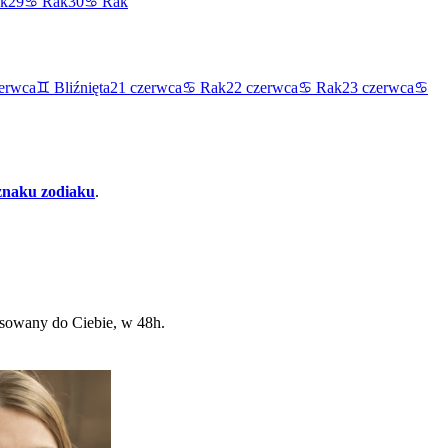
k
29
♋
Rak
30
♋
Rak
erwca
♊
Bliźnięta
21
czerwca
♋
Rak
22
czerwca
♋
Rak
23
czerwca
♋
 znaku zodiaku
.
osowany do Ciebie, w 48h.