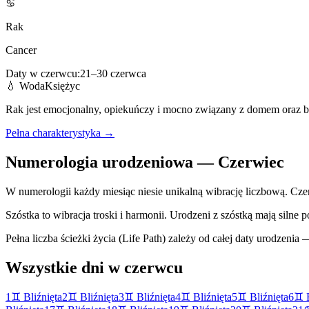
♋
Rak
Cancer
Daty w
czerwcu
:
21
–
30
czerwca
💧
Woda
Księżyc
Rak jest emocjonalny, opiekuńczy i mocno związany z domem oraz bl
Pełna charakterystyka →
Numerologia urodzeniowa —
Czerwiec
W numerologii każdy miesiąc niesie unikalną wibrację liczbową.
Cze
Szóstka to wibracja troski i harmonii. Urodzeni z szóstką mają silne
Pełna liczba ścieżki życia (Life Path) zależy od całej daty urodzenia 
Wszystkie dni w
czerwcu
1
♊
Bliźnięta
2
♊
Bliźnięta
3
♊
Bliźnięta
4
♊
Bliźnięta
5
♊
Bliźnięta
6
♊