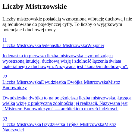
Liczby Mistrzowskie
Liczby mistrzowskie posiadają wzmocnioną wibrację duchową i nie
są redukowane do pojedynczej cyfry. To liczby o wyjątkowym
potencjale i duchowej mocy.
11
Liczba Mistrzowska
Jedenastka Mistrzowska
Wizjoner
Jedenastka to pierwsza liczba mistrzowska, symbolizująca
wyostrzoną intuicję, duchową wizję i zdolność łączenia świata
materialnego z duchowym. Nazywana jest "kanałem duchowym".
22
Liczba Mistrzowska
Dwudziestka Dwójka Mistrzowska
Mistrz
Budowniczy
Dwudziestka dwójka to najpotężniejsza liczba mistrzowska, łącząca
wielką wizję z praktyczną zdolnością jej realizacji. Nazywana jest
"Mistrzem Budowniczym" — architektem marzeń ludzkości.
33
Liczba Mistrzowska
Trzydziestka Trójka Mistrzowska
Mistrz
Nauczyciel