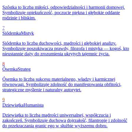
Szóstka to liczba miłości, odpowiedzialności i harmonii domowej.
Symbolizuje opiekuńczość, poczucie piękna i głębokie oddanie
rodzinie i bliskim.
7
Siódemka
Mistyk
Siódemka to liczba duchowości, mądrości i głębokiej analizy.
Symbolizuje poszukiwacza prawdy, filozofa i mistyka — kogoś, kto
nieustannie dąży do zrozumienia ukrytych tajemnic życia.
8
Ósemka
Strateg
Ósemka to liczba sukcesu materialnego, władzy i karmicznej
równowagi. Symbolizuje zdolność do manifestowania obfitości,
strategiczne myślenie i naturalny autorytet.
9
Dziewiątka
Humanista
Dziewiątka to liczba mądrości uniwersalnej, współczucia i
zakończeń. Symbolizuje duchową dojrzałość, filantropię i zdolność
do przekraczania granic ego w służbie wyższemu dobru.