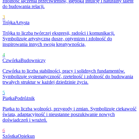
zdolność łączenia przeciwieństw, głęboką intuicję i naturalny talent
do budowania relacji.
3
Trójka
Artysta
Trójka to liczba twórczej ekspresji, radości i komunikacji.
Symbolizuje artystyczną duszę, optymizm i zdolność do
inspirowania innych swoją kreatywnością.
4
Czwórka
Budowniczy
Czwórka to liczba stabilności, pracy i solidnych fundamentów.
Symbolizuje systematyczność, rzetelność i zdolność do budowania
trwałych struktur w każdej dziedzinie życia.
5
Piątka
Podróżnik
Piątka to liczba wolności, przygody i zmian. Symbolizuje ciekawość
świata, adaptacyjność i nieustanne poszukiwanie nowych
doświadczeń i wrażeń.
6
Szóstka
Opiekun