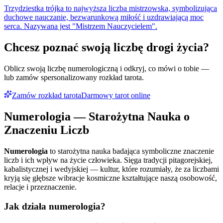
Trzydziestka trójka to najwyższa liczba mistrzowska, symbolizująca
duchowe nauczanie, bezwarunkową miłość i uzdrawiającą moc
serca. Nazywana jest "Mistrzem Nauczycielem".
Chcesz poznać swoją liczbę drogi życia?
Oblicz swoją liczbę numerologiczną i odkryj, co mówi o tobie —
lub zamów spersonalizowany rozkład tarota.
Zamów rozkład tarota
Darmowy tarot online
Numerologia — Starożytna Nauka o
Znaczeniu Liczb
Numerologia
to starożytna nauka badająca symboliczne znaczenie
liczb i ich wpływ na życie człowieka. Sięga tradycji pitagorejskiej,
kabalistycznej i wedyjskiej — kultur, które rozumiały, że za liczbami
kryją się głębsze wibracje kosmiczne kształtujące naszą osobowość,
relacje i przeznaczenie.
Jak działa numerologia?