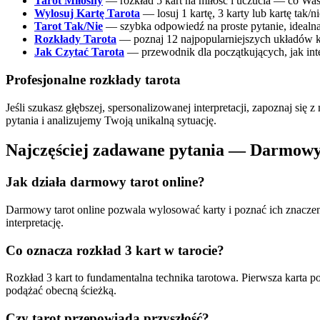
Tarot Miłosny
— rozkład 5 kart na miłość i uczucia — co Was ł
Wylosuj Kartę Tarota
— losuj 1 kartę, 3 karty lub kartę tak/
Tarot Tak/Nie
— szybka odpowiedź na proste pytanie, idealn
Rozkłady Tarota
— poznaj 12 najpopularniejszych układów 
Jak Czytać Tarota
— przewodnik dla początkujących, jak int
Profesjonalne rozkłady tarota
Jeśli szukasz głębszej, spersonalizowanej interpretacji, zapoznaj się z
pytania i analizujemy Twoją unikalną sytuację.
Najczęściej zadawane pytania — Darmowy
Jak działa darmowy tarot online?
Darmowy tarot online pozwala wylosować karty i poznać ich znaczenie.
interpretację.
Co oznacza rozkład 3 kart w tarocie?
Rozkład 3 kart to fundamentalna technika tarotowa. Pierwsza karta po
podążać obecną ścieżką.
Czy tarot przepowiada przyszłość?