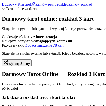
Duchowy Kierunek
Zamów pełny rozkład
Zamów rozkład
✨ Tarot online za darmo
Darmowy tarot online: rozkład 3 kart
Skup się na pytaniu lub sytuacji i wylosuj 3 karty: przeszłość, teraź
Co dostajesz
3 karty z interpretacją
Najlepsze do
pytań wymagających kontekstu
Przydatny skrót
Zobacz znaczenie 78 kart
Skup się na swoim pytaniu lub sytuacji. Kiedy będziesz gotowy, wylo
Wylosuj 3 karty
Darmowy Tarot Online — Rozkład 3 Kart
Darmowy tarot online
to prosty rozkład 3 kart, który pomaga szybk
pójść dalej.
Jak działa rozkład trzech kart tarota?