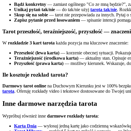
Bądź konkretny
— zamiast ogólnego "Co ze mną będzie?", za
Unikaj pytań tak/nie
— do tak/nie użyj
tarota tak/nie
. Rozkł
Skup się na sobie
— tarot nie przepowiada za innych. Pytaj o 
Zapisz pytanie przed losowaniem
— spisanie intencji pomaga 
Tarot przeszłość, teraźniejszość, przyszłość — znaczeni
W
rozkładzie 3 kart tarota
każda pozycja ma kluczowe znaczenie:
Przeszłość (lewa karta)
— korzenie obecnej sytuacji. Pokazuj
Teraźniejszość (środkowa karta)
— aktualny stan. Opisuje en
Przyszłość (prawa karta)
— możliwy kierunek. Wskazuje, doką
Ile kosztuje rozkład tarota?
Darmowy tarot online
na Duchowym Kierunku jest w 100% bezpłatny 
tarota
. Oferuję rozkłady video i tekstowe dostosowane do Twojej unik
Inne darmowe narzędzia tarota
Wypróbuj również inne
darmowe rozkłady tarota
:
Karta Dnia
— wylosuj jedną kartę jako codzienną wskazówkę 