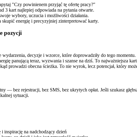
pytaj "Czy powinienem przyjąć tę ofertę pracy?"
ad 3 kart najlepiej odpowiada na pytania otwarte.
swoje wybory, uczucia i możliwości działania.
skupić energię i precyzyjniej zinterpretować karty.
e pozycji
e wydarzenia, decyzje i wzorce, które doprowadziły do tego momentu.
ergię panującą teraz, wyzwania i szanse na dziś. To najważniejsza kart
d prowadzi obecna ścieżka. To nie wyrok, lecz potencjał, który moż
— bez rejestracji, bez SMS, bez ukrytych opłat. Jeśli szukasz głębsz
alnej sytuacji.
i inspirację na nadchodzący dzień