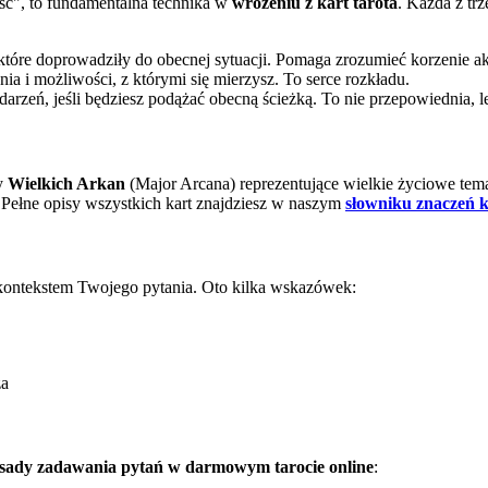
ość", to fundamentalna technika w
wróżeniu z kart tarota
. Każda z tr
które doprowadziły do obecnej sytuacji. Pomaga zrozumieć korzenie 
a i możliwości, z którymi się mierzysz. To serce rozkładu.
zeń, jeśli będziesz podążać obecną ścieżką. To nie przepowiednia, 
y
Wielkich Arkan
(Major Arcana) reprezentujące wielkie życiowe temat
. Pełne opisy wszystkich kart znajdziesz w naszym
słowniku znaczeń k
 z kontekstem Twojego pytania. Oto kilka wskazówek:
za
sady zadawania pytań w darmowym tarocie online
: