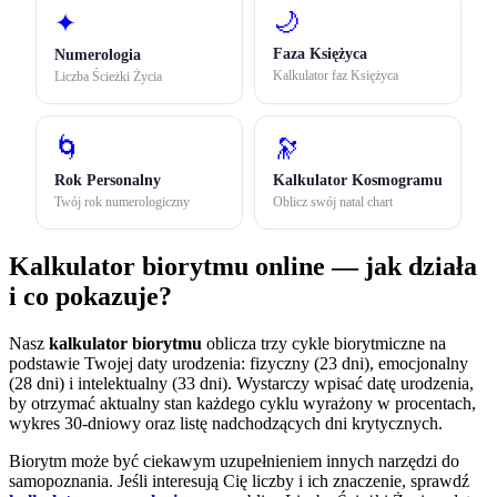
🌙
✦
Faza Księżyca
Numerologia
Kalkulator faz Księżyca
Liczba Ścieżki Życia
🌀
🔭
Rok Personalny
Kalkulator Kosmogramu
Twój rok numerologiczny
Oblicz swój natal chart
Kalkulator biorytmu online — jak działa
i co pokazuje?
Nasz
kalkulator biorytmu
oblicza trzy cykle biorytmiczne na
podstawie Twojej daty urodzenia: fizyczny (23 dni), emocjonalny
(28 dni) i intelektualny (33 dni). Wystarczy wpisać datę urodzenia,
by otrzymać aktualny stan każdego cyklu wyrażony w procentach,
wykres 30-dniowy oraz listę nadchodzących dni krytycznych.
Biorytm może być ciekawym uzupełnieniem innych narzędzi do
samopoznania. Jeśli interesują Cię liczby i ich znaczenie, sprawdź