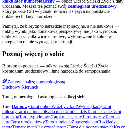
kalkulator numerologiczny
— oblicz Liczbę Ścieżki Życia z daty
urodzenia. Możesz też poznać swój
kosmogram urodzeniowy
,
który pokaże Ci Twój znak Słońca i Księżyca na podstawie
dokładnych danych urodzenia.
Pamiętaj, że biorytm to narzędzie inspiracyjne, a nie naukowe —
traktuj wyniki jako dodatkową perspektywę, nie jako wyroczni.
Obliczenia są całkowicie darmowe, wykonywane lokalnie w
przeglądarce i nie wymagają rejestracji.
Poznaj więcej o sobie
Biorytm to początek — odkryj swoją Liczbę Ścieżki Życia,
kosmogram urodzeniowy i inne narzędzia do samopoznania.
Zamów analizę numerologiczną
Duchowy Kierunek
Tarot, numerologia i astrologia — odkryj siebie.
Tarot
Darmowy tarot online
Wróżby z kart
Wylosuj kartę
Tarot
miłosny
Tarot partnerski
Karta dnia
Tarot na dziś
Tarot tak / nie
Tarot
horoskop
Tarot tygodniowy
Tarot miesięczny
Tarot roczny
Tarot na
jutro
Tarot urodzeniowy
Tarot z imienia
Znaczenie kart
Rozkłady
tarota
Tematy pytań
Jak czytać tarota?
Tarot dla początkujących
Krzyż