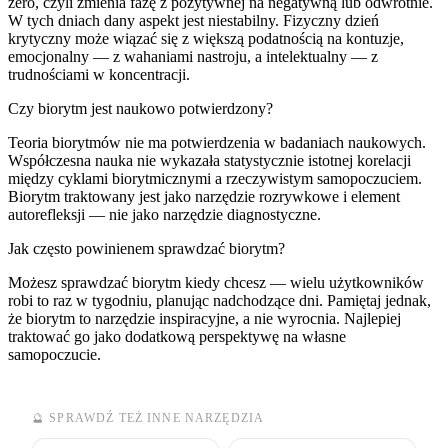
zero, czyli zmienia fazę z pozytywnej na negatywną lub odwrotnie.
W tych dniach dany aspekt jest niestabilny. Fizyczny dzień
krytyczny może wiązać się z większą podatnością na kontuzje,
emocjonalny — z wahaniami nastroju, a intelektualny — z
trudnościami w koncentracji.
Czy biorytm jest naukowo potwierdzony?
Teoria biorytmów nie ma potwierdzenia w badaniach naukowych.
Współczesna nauka nie wykazała statystycznie istotnej korelacji
między cyklami biorytmicznymi a rzeczywistym samopoczuciem.
Biorytm traktowany jest jako narzędzie rozrywkowe i element
autorefleksji — nie jako narzędzie diagnostyczne.
Jak często powinienem sprawdzać biorytm?
Możesz sprawdzać biorytm kiedy chcesz — wielu użytkowników
robi to raz w tygodniu, planując nadchodzące dni. Pamiętaj jednak,
że biorytm to narzędzie inspiracyjne, a nie wyrocnia. Najlepiej
traktować go jako dodatkową perspektywę na własne
samopoczucie.
🔮 SPRAWDŹ TEŻ INNE NARZĘDZIA