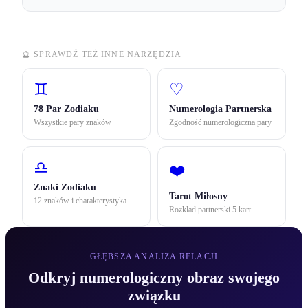
🔮 SPRAWDŹ TEŻ INNE NARZĘDZIA
♊
♡
78 Par Zodiaku
Numerologia Partnerska
Wszystkie pary znaków
Zgodność numerologiczna pary
♎
❤️
Znaki Zodiaku
Tarot Miłosny
12 znaków i charakterystyka
Rozkład partnerski 5 kart
GŁĘBSZA ANALIZA RELACJI
Odkryj numerologiczny obraz swojego
związku