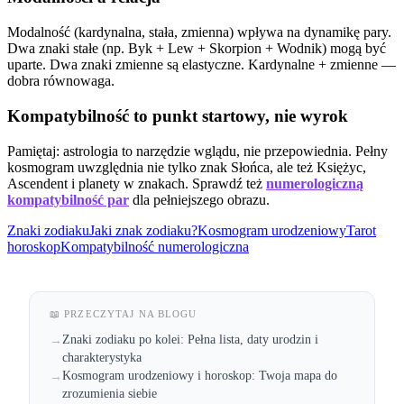
Modalność (kardynalna, stała, zmienna) wpływa na dynamikę pary.
Dwa znaki stałe (np. Byk + Lew + Skorpion + Wodnik) mogą być
uparte. Dwa znaki zmienne są elastyczne. Kardynalne + zmienne —
dobra równowaga.
Kompatybilność to punkt startowy, nie wyrok
Pamiętaj: astrologia to narzędzie wglądu, nie przepowiednia. Pełny
kosmogram uwzględnia nie tylko znak Słońca, ale też Księżyc,
Ascendent i planety w znakach. Sprawdź też
numerologiczną
kompatybilność par
dla pełniejszego obrazu.
Znaki zodiaku
Jaki znak zodiaku?
Kosmogram urodzeniowy
Tarot
horoskop
Kompatybilność numerologiczna
📖 PRZECZYTAJ NA BLOGU
Znaki zodiaku po kolei: Pełna lista, daty urodzin i
→
charakterystyka
Kosmogram urodzeniowy i horoskop: Twoja mapa do
→
zrozumienia siebie