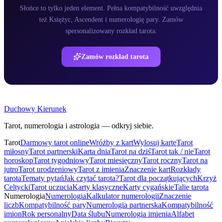
Słońce to tylko jeden element. Pełna kompatybilność uwzględnia
też Księżyc, Ascendent i numerologię pary. Zamów
spersonalizowany rozkład tarota.
Zamów rozkład tarota
Duchowy Kierunek
Tarot, numerologia i astrologia — odkryj siebie.
Tarot
Darmowy tarot online
Wróżby z kart
Wylosuj kartę
Tarot
miłosny
Tarot partnerski
Karta dnia
Tarot na dziś
Tarot tak / nie
Tarot
horoskop
Tarot tygodniowy
Tarot miesięczny
Tarot roczny
Tarot na
jutro
Tarot urodzeniowy
Tarot z imienia
Znaczenie kart
Rozkłady
tarota
Tematy pytań
Jak czytać tarota?
Tarot dla początkujących
Krzyż
Celtycki
Tarot uczucia
Karty klasyczne
Karty cygańskie
Talie tarota
Numerologia
Numerologia
Kalkulator numerologii
Znaczenie
liczb
Kompatybilność pary
Numerologia partnerska
Kompatybilność
imion
Rok personalny
Data ślubu
Numerologia imienia
Alfabet