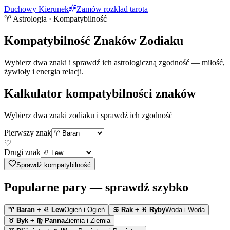
Duchowy Kierunek
Zamów rozkład tarota
♈ Astrologia · Kompatybilność
Kompatybilność Znaków Zodiaku
Wybierz dwa znaki i sprawdź ich astrologiczną zgodność — miłość,
żywioły i energia relacji.
Kalkulator kompatybilności znaków
Wybierz dwa znaki zodiaku i sprawdź ich zgodność
Pierwszy znak
♡
Drugi znak
Sprawdź kompatybilność
Popularne pary — sprawdź szybko
♈
Baran
+
♌
Lew
Ogień
i
Ogień
♋
Rak
+
♓
Ryby
Woda
i
Woda
♉
Byk
+
♍
Panna
Ziemia
i
Ziemia