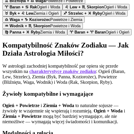
♊
Bliźnięta
+
♎
Waga
Powietrze
i
Powietrze
♈
Baran
+
♋
Rak
Ogień
i
Woda
♌
Lew
+
♏
Skorpion
Ogień
i
Woda
♉
Byk
+
♌
Lew
Ziemia
i
Ogień
♐
Strzelec
+
♓
Ryby
Ogień
i
Woda
♎
Waga
+
♑
Koziorożec
Powietrze
i
Ziemia
♒
Wodnik
+
♏
Skorpion
Powietrze
i
Woda
♍
Panna
+
♓
Ryby
Ziemia
i
Woda
♈
Baran
+
♈
Baran
Ogień
i
Ogień
Kompatybilność Znaków Zodiaku — Jak
Działa Astrologia Miłości?
W astrologii zachodniej kompatybilność par opiera się przede
wszystkim na
charakterystyce znaków zodiaku
: Ogień (Baran,
Lew, Strzelec), Ziemia (Byk, Panna, Koziorożec), Powietrze
(Bliźnięta, Waga, Wodnik) i Woda (Rak, Skorpion, Ryby).
Żywioły kompatybilne i wymagające
Ogień + Powietrze
i
Ziemia + Woda
to naturalne sojusze —
żywioły te wzajemnie się wspierają i rozumieją.
Ogień + Woda
i
Ziemia + Powietrze
mogą być bardziej wymagające, ale nie
niemożliwe — wymagają więcej świadomości i komunikacji.
Modalności a relacja