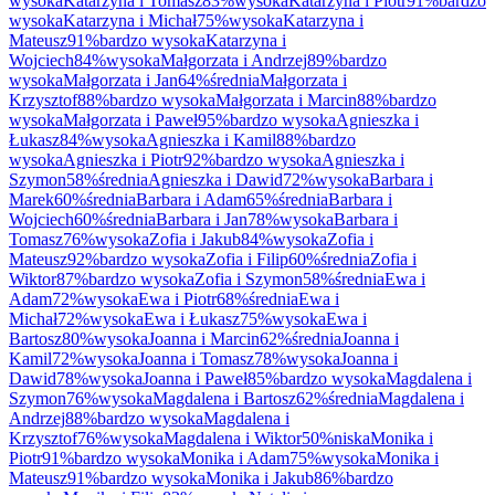
wysoka
Katarzyna
i
Tomasz
83
%
wysoka
Katarzyna
i
Piotr
91
%
bardzo
wysoka
Katarzyna
i
Michał
75
%
wysoka
Katarzyna
i
Mateusz
91
%
bardzo wysoka
Katarzyna
i
Wojciech
84
%
wysoka
Małgorzata
i
Andrzej
89
%
bardzo
wysoka
Małgorzata
i
Jan
64
%
średnia
Małgorzata
i
Krzysztof
88
%
bardzo wysoka
Małgorzata
i
Marcin
88
%
bardzo
wysoka
Małgorzata
i
Paweł
95
%
bardzo wysoka
Agnieszka
i
Łukasz
84
%
wysoka
Agnieszka
i
Kamil
88
%
bardzo
wysoka
Agnieszka
i
Piotr
92
%
bardzo wysoka
Agnieszka
i
Szymon
58
%
średnia
Agnieszka
i
Dawid
72
%
wysoka
Barbara
i
Marek
60
%
średnia
Barbara
i
Adam
65
%
średnia
Barbara
i
Wojciech
60
%
średnia
Barbara
i
Jan
78
%
wysoka
Barbara
i
Tomasz
76
%
wysoka
Zofia
i
Jakub
84
%
wysoka
Zofia
i
Mateusz
92
%
bardzo wysoka
Zofia
i
Filip
60
%
średnia
Zofia
i
Wiktor
87
%
bardzo wysoka
Zofia
i
Szymon
58
%
średnia
Ewa
i
Adam
72
%
wysoka
Ewa
i
Piotr
68
%
średnia
Ewa
i
Michał
72
%
wysoka
Ewa
i
Łukasz
75
%
wysoka
Ewa
i
Bartosz
80
%
wysoka
Joanna
i
Marcin
62
%
średnia
Joanna
i
Kamil
72
%
wysoka
Joanna
i
Tomasz
78
%
wysoka
Joanna
i
Dawid
78
%
wysoka
Joanna
i
Paweł
85
%
bardzo wysoka
Magdalena
i
Szymon
76
%
wysoka
Magdalena
i
Bartosz
62
%
średnia
Magdalena
i
Andrzej
88
%
bardzo wysoka
Magdalena
i
Krzysztof
76
%
wysoka
Magdalena
i
Wiktor
50
%
niska
Monika
i
Piotr
91
%
bardzo wysoka
Monika
i
Adam
75
%
wysoka
Monika
i
Mateusz
91
%
bardzo wysoka
Monika
i
Jakub
86
%
bardzo