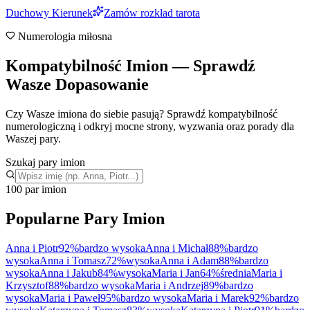
Duchowy Kierunek
Zamów rozkład tarota
Numerologia miłosna
Kompatybilność Imion — Sprawdź
Wasze Dopasowanie
Czy Wasze imiona do siebie pasują? Sprawdź kompatybilność
numerologiczną i odkryj mocne strony, wyzwania oraz porady dla
Waszej pary.
Szukaj pary imion
100 par imion
Popularne Pary Imion
Anna
i
Piotr
92
%
bardzo wysoka
Anna
i
Michał
88
%
bardzo
wysoka
Anna
i
Tomasz
72
%
wysoka
Anna
i
Adam
88
%
bardzo
wysoka
Anna
i
Jakub
84
%
wysoka
Maria
i
Jan
64
%
średnia
Maria
i
Krzysztof
88
%
bardzo wysoka
Maria
i
Andrzej
89
%
bardzo
wysoka
Maria
i
Paweł
95
%
bardzo wysoka
Maria
i
Marek
92
%
bardzo