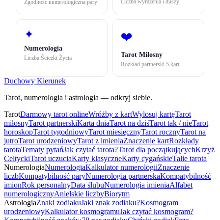
Liczba wyrażenia i duszy
Zgodność numerologiczna pary
✦
❤️
Numerologia
Tarot Miłosny
Liczba Ścieżki Życia
Rozkład partnerski 5 kart
Duchowy Kierunek
Tarot, numerologia i astrologia — odkryj siebie.
Tarot
Darmowy tarot online
Wróżby z kart
Wylosuj kartę
Tarot
miłosny
Tarot partnerski
Karta dnia
Tarot na dziś
Tarot tak / nie
Tarot
horoskop
Tarot tygodniowy
Tarot miesięczny
Tarot roczny
Tarot na
jutro
Tarot urodzeniowy
Tarot z imienia
Znaczenie kart
Rozkłady
tarota
Tematy pytań
Jak czytać tarota?
Tarot dla początkujących
Krzyż
Celtycki
Tarot uczucia
Karty klasyczne
Karty cygańskie
Talie tarota
Numerologia
Numerologia
Kalkulator numerologii
Znaczenie
liczb
Kompatybilność pary
Numerologia partnerska
Kompatybilność
imion
Rok personalny
Data ślubu
Numerologia imienia
Alfabet
numerologiczny
Anielskie liczby
Biorytm
Astrologia
Znaki zodiaku
Jaki znak zodiaku?
Kosmogram
urodzeniowy
Kalkulator kosmogramu
Jak czytać kosmogram?