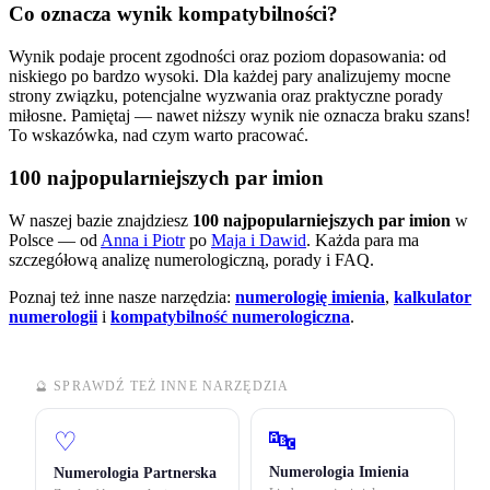
Co oznacza wynik kompatybilności?
Wynik podaje procent zgodności oraz poziom dopasowania: od
niskiego po bardzo wysoki. Dla każdej pary analizujemy mocne
strony związku, potencjalne wyzwania oraz praktyczne porady
miłosne. Pamiętaj — nawet niższy wynik nie oznacza braku szans!
To wskazówka, nad czym warto pracować.
100 najpopularniejszych par imion
W naszej bazie znajdziesz
100 najpopularniejszych par imion
w
Polsce — od
Anna i Piotr
po
Maja i Dawid
. Każda para ma
szczegółową analizę numerologiczną, porady i FAQ.
Poznaj też inne nasze narzędzia:
numerologię imienia
,
kalkulator
numerologii
i
kompatybilność numerologiczna
.
🔮 SPRAWDŹ TEŻ INNE NARZĘDZIA
🔤
♡
Numerologia Imienia
Numerologia Partnerska