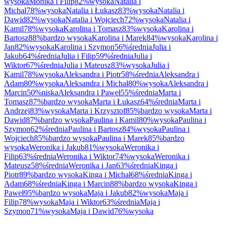
wysoka
Monika
i
Filip
82
%
wysoka
Natalia
i
Michał
78
%
wysoka
Natalia
i
Łukasz
83
%
wysoka
Natalia
i
Dawid
82
%
wysoka
Natalia
i
Wojciech
72
%
wysoka
Natalia
i
Kamil
78
%
wysoka
Karolina
i
Tomasz
83
%
wysoka
Karolina
i
Bartosz
88
%
bardzo wysoka
Karolina
i
Marek
84
%
wysoka
Karolina
i
Jan
82
%
wysoka
Karolina
i
Szymon
56
%
średnia
Julia
i
Jakub
64
%
średnia
Julia
i
Filip
59
%
średnia
Julia
i
Wiktor
67
%
średnia
Julia
i
Mateusz
83
%
wysoka
Julia
i
Kamil
78
%
wysoka
Aleksandra
i
Piotr
58
%
średnia
Aleksandra
i
Adam
80
%
wysoka
Aleksandra
i
Michał
80
%
wysoka
Aleksandra
i
Marcin
50
%
niska
Aleksandra
i
Paweł
55
%
średnia
Marta
i
Tomasz
87
%
bardzo wysoka
Marta
i
Łukasz
64
%
średnia
Marta
i
Andrzej
83
%
wysoka
Marta
i
Krzysztof
85
%
bardzo wysoka
Marta
i
Dawid
87
%
bardzo wysoka
Paulina
i
Kamil
80
%
wysoka
Paulina
i
Szymon
62
%
średnia
Paulina
i
Bartosz
84
%
wysoka
Paulina
i
Wojciech
85
%
bardzo wysoka
Paulina
i
Marek
85
%
bardzo
wysoka
Weronika
i
Jakub
81
%
wysoka
Weronika
i
Filip
63
%
średnia
Weronika
i
Wiktor
74
%
wysoka
Weronika
i
Mateusz
58
%
średnia
Weronika
i
Jan
63
%
średnia
Kinga
i
Piotr
89
%
bardzo wysoka
Kinga
i
Michał
68
%
średnia
Kinga
i
Adam
68
%
średnia
Kinga
i
Marcin
88
%
bardzo wysoka
Kinga
i
Paweł
95
%
bardzo wysoka
Maja
i
Jakub
82
%
wysoka
Maja
i
Filip
78
%
wysoka
Maja
i
Wiktor
63
%
średnia
Maja
i
Szymon
71
%
wysoka
Maja
i
Dawid
76
%
wysoka