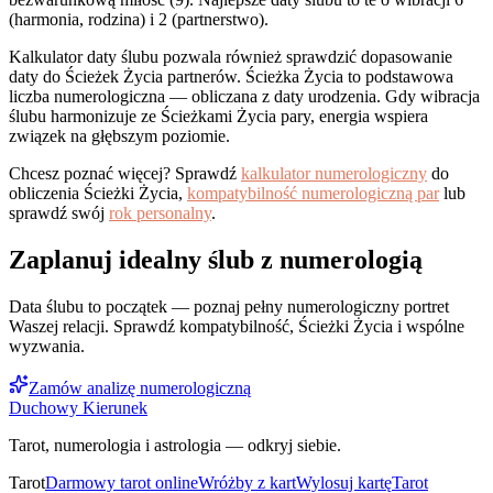
(harmonia, rodzina) i 2 (partnerstwo).
Kalkulator daty ślubu pozwala również sprawdzić dopasowanie
daty do Ścieżek Życia partnerów. Ścieżka Życia to podstawowa
liczba numerologiczna — obliczana z daty urodzenia. Gdy wibracja
ślubu harmonizuje ze Ścieżkami Życia pary, energia wspiera
związek na głębszym poziomie.
Chcesz poznać więcej? Sprawdź
kalkulator numerologiczny
do
obliczenia Ścieżki Życia,
kompatybilność numerologiczną par
lub
sprawdź swój
rok personalny
.
Zaplanuj idealny ślub z numerologią
Data ślubu to początek — poznaj pełny numerologiczny portret
Waszej relacji. Sprawdź kompatybilność, Ścieżki Życia i wspólne
wyzwania.
Zamów analizę numerologiczną
Duchowy Kierunek
Tarot, numerologia i astrologia — odkryj siebie.
Tarot
Darmowy tarot online
Wróżby z kart
Wylosuj kartę
Tarot