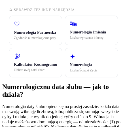
🔮 SPRAWDŹ TEŻ INNE NARZĘDZIA
🔤
♡
Numerologia Imienia
Numerologia Partnerska
Liczba wyrażenia i duszy
Zgodność numerologiczna pary
🔭
✦
Kalkulator Kosmogramu
Numerologia
Oblicz swój natal chart
Liczba Ścieżki Życia
Numerologiczna data ślubu — jak to
działa?
Numerologia daty ślubu opiera się na prostej zasadzie: każda data
ma swoją wibrację liczbową, którą oblicza się sumując wszystkie
cyfry i redukując wynik do jednej cyfry od 1 do 9. Wibracja ta
nadaje małżeństwu dominującą energię — od niezależności (1) po
bezwarunkową miłość (9). Najlepsze daty ślubu to te o wibracji 6