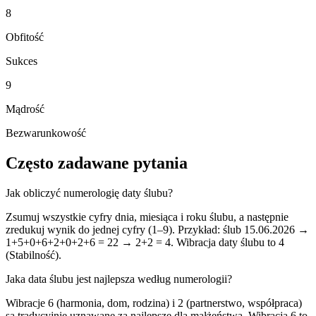
8
Obfitość
Sukces
9
Mądrość
Bezwarunkowość
Często zadawane pytania
Jak obliczyć numerologię daty ślubu?
Zsumuj wszystkie cyfry dnia, miesiąca i roku ślubu, a następnie
zredukuj wynik do jednej cyfry (1–9). Przykład: ślub 15.06.2026 →
1+5+0+6+2+0+2+6 = 22 → 2+2 = 4. Wibracja daty ślubu to 4
(Stabilność).
Jaka data ślubu jest najlepsza według numerologii?
Wibracje 6 (harmonia, dom, rodzina) i 2 (partnerstwo, współpraca)
są tradycyjnie uznawane za najlepsze dla małżeństwa. Wibracja 6 to