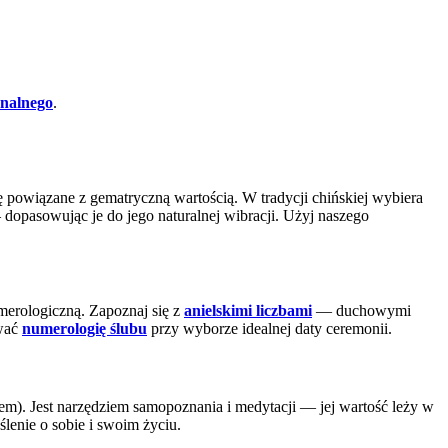
onalnego
.
ę powiązane z gematryczną wartością. W tradycji chińskiej wybiera
 dopasowując je do jego naturalnej wibracji. Użyj naszego
umerologiczną. Zapoznaj się z
anielskimi liczbami
— duchowymi
wać
numerologię ślubu
przy wyborze idealnej daty ceremonii.
m). Jest narzędziem samopoznania i medytacji — jej wartość leży w
ślenie o sobie i swoim życiu.