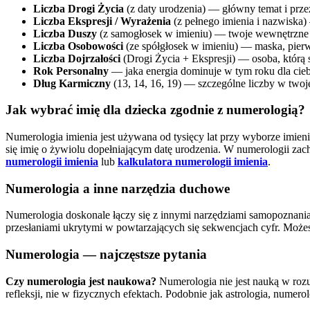
Liczba Drogi Życia
(z daty urodzenia) — główny temat i prze
Liczba Ekspresji / Wyrażenia
(z pełnego imienia i nazwiska) 
Liczba Duszy
(z samogłosek w imieniu) — twoje wewnętrzne 
Liczba Osobowości
(ze spółgłosek w imieniu) — maska, pierws
Liczba Dojrzałości
(Drogi Życia + Ekspresji) — osoba, którą st
Rok Personalny
— jaka energia dominuje w tym roku dla ciebi
Dług Karmiczny
(13, 14, 16, 19) — szczególne liczby w twoje
Jak wybrać imię dla dziecka zgodnie z numerologią?
Numerologia imienia jest używana od tysięcy lat przy wyborze imieni
się imię o żywiolu dopełniającym datę urodzenia. W numerologii zach
numerologii imienia
lub
kalkulatora numerologii imienia
.
Numerologia a inne narzędzia duchowe
Numerologia doskonale łączy się z innymi narzędziami samopoznani
przesłaniami ukrytymi w powtarzających się sekwencjach cyfr. Możes
Numerologia — najczęstsze pytania
Czy numerologia jest naukowa?
Numerologia nie jest nauką w roz
refleksji, nie w fizycznych efektach. Podobnie jak astrologia, numer