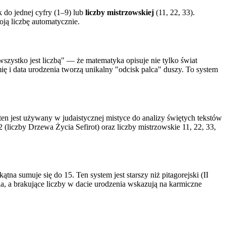
 do jednej cyfry (1–9) lub
liczby mistrzowskiej
(11, 22, 33).
oją liczbę automatycznie.
"wszystko jest liczbą" — że matematyka opisuje nie tylko świat
imię i data urodzenia tworzą unikalny "odcisk palca" duszy. To system
ten jest używany w judaistycznej mistyce do analizy świętych tekstów
(liczby Drzewa Życia Sefirot) oraz liczby mistrzowskie 11, 22, 33,
a sumuje się do 15. Ten system jest starszy niż pitagorejski (II
a, a brakujące liczby w dacie urodzenia wskazują na karmiczne