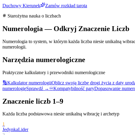
Duchowy Kierunek
Zamów rozkład tarota
Starożytna nauka o liczbach
Numerologia — Odkryj Znaczenie Liczb
Numerologia to system, w którym każda liczba niesie unikalną wibrac
numerologii.
Narzędzia numerologiczne
Praktyczne kalkulatory i przewodniki numerologiczne
🔢
Kalkulator numerologii
Oblicz swoją liczbę drogi życia z daty urod
numerologię
Sprawdź →
♾️
Kompatybilność pary
Dopasowanie numero
Znaczenie liczb 1–9
Każda liczba podstawowa niesie unikalną wibrację i archetyp
1
Jedynka
Lider
2