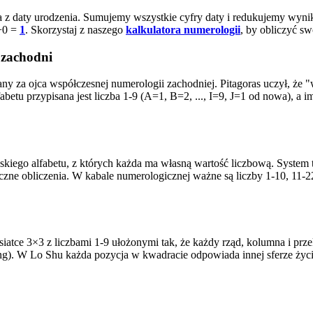
na z daty urodzenia. Sumujemy wszystkie cyfry daty i redukujemy wynik
+0 =
1
. Skorzystaj z naszego
kalkulatora numerologii
, by obliczyć sw
 zachodni
wany za ojca współczesnej numerologii zachodniej. Pitagoras uczył, że 
fabetu przypisana jest liczba 1-9 (A=1, B=2, ..., I=9, J=1 od nowa), a 
ajskiego alfabetu, z których każda ma własną wartość liczbową. System 
ne obliczenia. W kabale numerologicznej ważne są liczby 1-10, 11-22 
ce 3×3 z liczbami 1-9 ułożonymi tak, że każdy rząd, kolumna i przekątn
hing). W Lo Shu każda pozycja w kwadracie odpowiada innej sferze życi