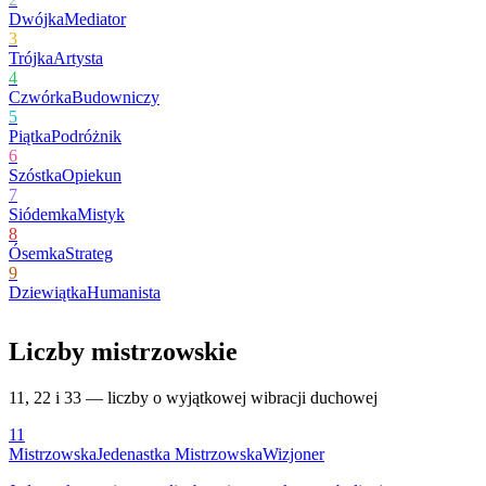
Dwójka
Mediator
3
Trójka
Artysta
4
Czwórka
Budowniczy
5
Piątka
Podróżnik
6
Szóstka
Opiekun
7
Siódemka
Mistyk
8
Ósemka
Strateg
9
Dziewiątka
Humanista
Liczby mistrzowskie
11, 22 i 33 — liczby o wyjątkowej wibracji duchowej
11
Mistrzowska
Jedenastka Mistrzowska
Wizjoner