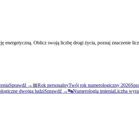
ję energetyczną. Oblicz swoją liczbę drogi życia, poznaj znaczenie l
zenia
Sprawdź →
📅
Rok personalny
Twój rok numerologiczny 2026
Spr
logiczne dwojga ludzi
Sprawdź →
🔤
Numerologia imienia
Liczba wyra