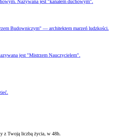
z duchowym. Nazywana jest "kanałem duchowym".
Mistrzem Budowniczym" — architektem marzeń ludzkości.
 Nazywana jest "Mistrzem Nauczycielem".
zieć.
y z Twoją liczbą życia, w 48h.