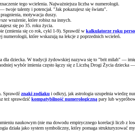
znaczenie tego wcielenia. Najważniejsza liczba w numerologii.
— twoje talenty i potencjał. "Jak pokazujesz się światu".
pragnienia, motywacja duszy.
ze wrażenie, które robisz na innych.
ajesz się po 35. roku życia.
e (zmienia się co rok, cykl 1-9). Sprawdź w
kalkulatorze roku pers
j numerologii, które wskazują na lekcje z poprzednich wcieleń.
a dla dziecka. W tradycji żydowskiej nazywa się to "brit milah" — imi
odniej wybór imienia często łączy się z Liczbą Drogi Życia dziecka —
a. Sprawdź
znaki zodiaku
i odkryj, jak astrologia uzupełnia wiedzę n
z też sprawdzić
kompatybilność numerologiczną
pary lub wypróbo
umieniu naukowym (nie ma dowodu empirycznego korelacji liczb z lose
ologia działa jako system symboliczny, który pomaga strukturyzować my