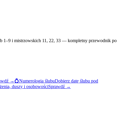
iczb 1–9 i mistrzowskich 11, 22, 33 — kompletny przewodnik po
awdź →
💍
Numerologia ślubu
Dobierz datę ślubu pod
żenia, duszy i osobowości
Sprawdź →