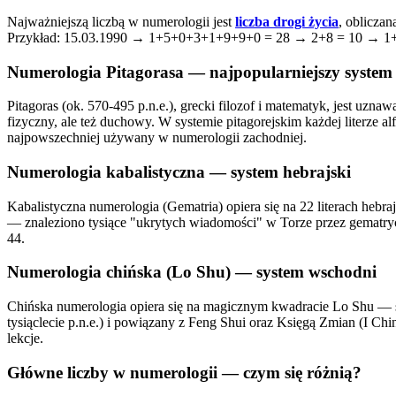
Najważniejszą liczbą w numerologii jest
liczba drogi życia
, oblicza
Przykład: 15.03.1990 → 1+5+0+3+1+9+9+0 = 28 → 2+8 = 10 → 1
Numerologia Pitagorasa — najpopularniejszy system
Pitagoras (ok. 570-495 p.n.e.), grecki filozof i matematyk, jest uzna
fizyczny, ale też duchowy. W systemie pitagorejskim każdej literze al
najpowszechniej używany w numerologii zachodniej.
Numerologia kabalistyczna — system hebrajski
Kabalistyczna numerologia (Gematria) opiera się na 22 literach hebr
— znaleziono tysiące "ukrytych wiadomości" w Torze przez gematrycz
44.
Numerologia chińska (Lo Shu) — system wschodni
Chińska numerologia opiera się na magicznym kwadracie Lo Shu — siat
tysiąclecie p.n.e.) i powiązany z Feng Shui oraz Księgą Zmian (I C
lekcje.
Główne liczby w numerologii — czym się różnią?