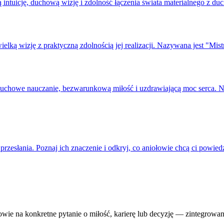
ną intuicję, duchową wizję i zdolność łączenia świata materialnego 
wielką wizję z praktyczną zdolnością jej realizacji. Nazywana jest "
a duchowe nauczanie, bezwarunkową miłość i uzdrawiającą moc serca.
 przesłania. Poznaj ich znaczenie i odkryj, co aniołowie chcą ci powied
ie na konkretne pytanie o miłość, karierę lub decyzję — zintegrowan