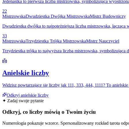
Jedenastka to pierwsza liczba mistrzowska, symbolizująca wyostrzo
22
Mistrzowska
Dwudziestka Dwójka Mistrzowska
Mistrz Budowniczy
Dwudziestka dwójka to najpotężniejsza liczba mistrzowska, łącząca 
33
Mistrzowska
Trzydziestka Trójka Mistrzowska
Mistrz Nauczyciel
Trzydziestka trójka to najwyższa liczba mistrzowska, symbolizując
👼
Anielskie liczby
Widzisz powtarzające się liczby jak 111, 333, 444, 1111? To anielskie
Odkryj anielskie liczby
✦ Zadaj swoje pytanie
Odkryj, co liczby mówią o Twoim życiu
Numerologia pokazuje wzorce. Spеrsonalizowany rozkład tarota odpow