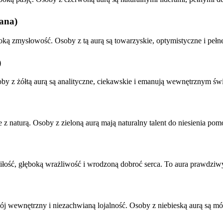
ana)
oką zmysłowość. Osoby z tą aurą są towarzyskie, optymistyczne i peł
)
soby z żółtą aurą są analityczne, ciekawskie i emanują wewnętrznym św
 z naturą. Osoby z zieloną aurą mają naturalny talent do niesienia po
łość, głęboką wrażliwość i wrodzoną dobroć serca. To aura prawdzi
kój wewnętrzny i niezachwianą lojalność. Osoby z niebieską aurą są 