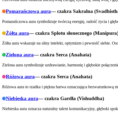
Pomarańczowa aura
— czakra
Sakralna (Svadhisth
Pomarańczowa aura symbolizuje twórczą energię, radość życia i głęb
Żółta aura
— czakra
Splotu słonecznego (Manipura
Żółta aura wskazuje na silny intelekt, optymizm i pewność siebie. O
Zielona aura
— czakra
Serca (Anahata)
Zielona aura symbolizuje uzdrawianie, harmonię i głębokie połączenie
Różowa aura
— czakra
Serca (Anahata)
Różowa aura to rzadka i piękna barwa oznaczająca bezwarunkową mi
Niebieska aura
— czakra
Gardła (Vishuddha)
Niebieska aura oznacza naturalny talent komunikacyjny, głęboki spo