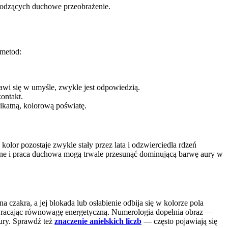
chodzących duchowe przeobrażenie.
 metod:
awi się w umyśle, zwykle jest odpowiedzią.
ontakt.
likatną, kolorową poświatę.
olor pozostaje zwykle stały przez lata i odzwierciedla rdzeń
rzne i praca duchowa mogą trwale przesunąć dominującą barwę aury w
 czakra, a jej blokada lub osłabienie odbija się w kolorze pola
zywracając równowagę energetyczną. Numerologia dopełnia obraz —
ury. Sprawdź też
znaczenie anielskich liczb
— często pojawiają się