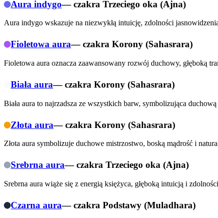
Aura indygo
— czakra
Trzeciego oka (Ajna)
Aura indygo wskazuje na niezwykłą intuicję, zdolności jasnowidzen
Fioletowa aura
— czakra
Korony (Sahasrara)
Fioletowa aura oznacza zaawansowany rozwój duchowy, głęboką tran
Biała aura
— czakra
Korony (Sahasrara)
Biała aura to najrzadsza ze wszystkich barw, symbolizująca duchową 
Złota aura
— czakra
Korony (Sahasrara)
Złota aura symbolizuje duchowe mistrzostwo, boską mądrość i natural
Srebrna aura
— czakra
Trzeciego oka (Ajna)
Srebrna aura wiąże się z energią księżyca, głęboką intuicją i zdolnoś
Czarna aura
— czakra
Podstawy (Muladhara)