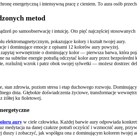
chronę energetyczną i intensywną pracę z cieniem. To aura osób prze
wdzonych metod
zeń po samoobserwację i intuicję. Oto pięć najczęściej stosowanych
u elektromagnetycznym, pokazujące kolory i kształt twojej aury.
cje i dominujące emocje z opisami 12 kolorów aury powyżej.
 zapytaj wewnętrznie o dominujący kolor — pierwsza barwa, która poj
na subtelne energie potrafią odczytać kolor aury przez bezpośredni k
e, rozluźnij wzrok i patrz obok swojej sylwetki — możesz dostrzec de
, stan zdrowia, poziom stresu i etap duchowego rozwoju. Dominujący k
 jednego dnia. Głębokie doświadczenia życiowe, transformacje wewnęt
 żółtej ku fioletowej.
energetyczne
oloru aury
w ciele człowieka. Każdej barwie aury odpowiada konkretna
az medytacja na danej czakrze potrafi oczyścić i wzmocnić aurę, pr
ej duszy i zobaczyć, jak współgra ona z dominującym kolorem twojej a