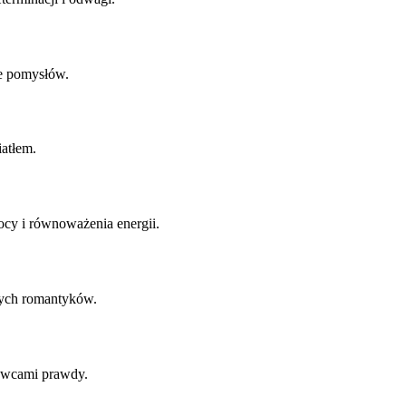
ne pomysłów.
iatłem.
mocy i równoważenia energii.
wych romantyków.
mówcami prawdy.