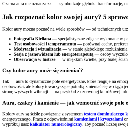
Czarna aura nie oznacza zła — symbolizuje głęboką transformację, o
Jak rozpoznać kolor swojej aury? 5 spra
Kolor aury można poznać na wiele sposobów — od technicznych urząd
Fotografia Kirliana
— specjalistyczne zdjęcie wykonane w pol
Test osobowości i temperamentu
— porównaj cechy, preferen
Medytacja i wizualizacja
— w stanie głębokiego rozluźnienia
Sesja z jasnowidzem lub energoterapeutą
— osoby wyczulone 
Obserwacja w lustrze
— w miękkim świetle, przy białej ściani
Czy kolor aury może się zmieniać?
Tak — aura to dynamiczne pole energetyczne, które reaguje na emocje
osobowości, ale kolory towarzyszące potrafią zmieniać się w ciągu
stronę wyższych wibracji — na przykład z czerwonej ku różowej lub z
Aura, czakry i kamienie — jak wzmocnić swoje pole 
Kolory aury są ściśle powiązane z systemem
testem dominującego k
energetycznego. Praca z odpowiednimi
kamieniami i kryształami
or
wypróbuj nasz
kalkulator numerologiczny
, aby poznać liczbę swoj