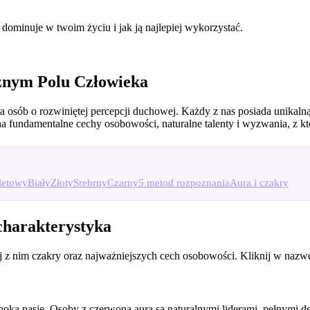
dominuje w twoim życiu i jak ją najlepiej wykorzystać.
znym Polu Człowieka
a osób o rozwiniętej percepcji duchowej. Każdy z nas posiada unikaln
 fundamentalne cechy osobowości, naturalne talenty i wyzwania, z kt
letowy
Biały
Złoty
Srebrny
Czarny
5 metod rozpoznania
Aura i czakry
charakterystyka
 z nim czakry oraz najważniejszych cech osobowości. Kliknij w nazwę, 
oką pasję. Osoby z czerwoną aurą są naturalnymi liderami, pełnymi de