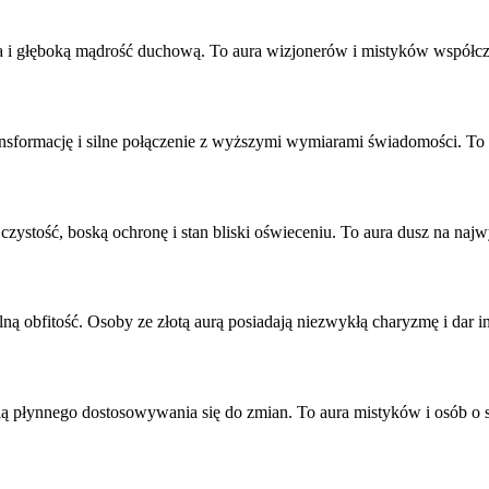
ia i głęboką mądrość duchową. To aura wizjonerów i mistyków współcz
sformację i silne połączenie z wyższymi wymiarami świadomości. To 
czystość, boską ochronę i stan bliski oświeceniu. To aura dusz na na
ną obfitość. Osoby ze złotą aurą posiadają niezwykłą charyzmę i dar 
cią płynnego dostosowywania się do zmian. To aura mistyków i osób o si