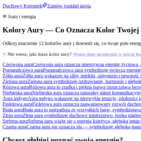
Duchowy Kierunek
Zamów rozkład tarota
Aura i energia
Kolory Aury — Co Oznacza Kolor Twojej
Odkryj znaczenie 12 kolorów aury i dowiedz się, co twoje pole energ
✨ Nie wiesz, jaki masz kolor aury?
Wpisz datę urodzenia w teście k
Czerwona aura
Czerwona aura oznacza intensywną energię życiową, si
Pomarańczowa aura
Pomarańczowa aura symbolizuje twórczą energię,
Żółta aura
Żółta aura wskazuje na silny intelekt, optymizm i pewność
Zielona aura
Zielona aura symbolizuje uzdrawianie, harmonię i głębok
Różowa aura
Różowa aura to rzadka i piękna barwa oznaczająca be
Niebieska aura
Niebieska aura oznacza naturalny talent komunikacyj
Aura indygo
Aura indygo wskazuje na niezwykłą intuicję, zdolności
Fioletowa aura
Fioletowa aura oznacza zaawansowany rozwój duchowy
Biała aura
Biała aura to najrzadsza ze wszystkich barw, symbolizując
Złota aura
Złota aura symbolizuje duchowe mistrzostwo, boską mądrość
Srebrna aura
Srebrna aura wiąże się z energią księżyca, głęboką intui
Czarna aura
Czarna aura nie oznacza zła — symbolizuje głęboką tran
Chcesz głębiej poznać swoją energię?