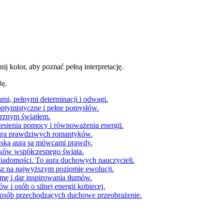
j kolor, aby poznać pełną interpretację.
dę.
ami, pełnymi determinacji i odwagi.
optymistyczne i pełne pomysłów.
ętrznym światłem.
niesienia pomocy i równoważenia energii.
aura prawdziwych romantyków.
ieską aurą są mówcami prawdy.
yków współczesnego świata.
iadomości. To aura duchowych nauczycieli.
usz na najwyższym poziomie ewolucji.
zmę i dar inspirowania tłumów.
w i osób o silnej energii kobiecej.
ra osób przechodzących duchowe przeobrażenie.