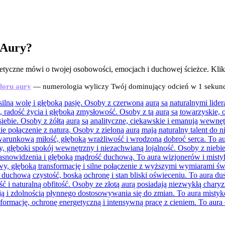
 Aury?
etyczne mówi o twojej osobowości, emocjach i duchowej ścieżce. Klikni
oloru aury
— numerologia wyliczy Twój dominujący odcień w 1 sekun
lną wolę i głęboką pasję. Osoby z czerwoną aurą są naturalnymi lider
 radość życia i głęboką zmysłowość. Osoby z tą aurą są towarzyskie, 
 siebie. Osoby z żółtą aurą są analityczne, ciekawskie i emanują wewn
ie połączenie z naturą. Osoby z zieloną aurą mają naturalny talent do 
zwarunkową miłość, głęboką wrażliwość i wrodzoną dobroć serca. To 
ny, głęboki spokój wewnętrzny i niezachwianą lojalność. Osoby z nieb
 jasnowidzenia i głęboką mądrość duchową. To aura wizjonerów i mist
, głęboką transformację i silne połączenie z wyższymi wymiarami św
a duchową czystość, boską ochronę i stan bliski oświeceniu. To aura d
 i naturalną obfitość. Osoby ze złotą aurą posiadają niezwykłą chary
cją i zdolnością płynnego dostosowywania się do zmian. To aura mistykó
sformację, ochronę energetyczną i intensywną pracę z cieniem. To au