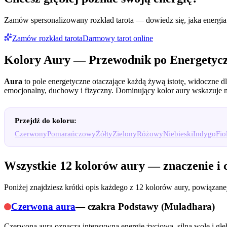
Zamów spersonalizowany rozkład tarota — dowiedz się, jaka energia 
Zamów rozkład tarota
Darmowy tarot online
Kolory Aury — Przewodnik po Energetyc
Aura
to pole energetyczne otaczające każdą żywą istotę, widoczne dl
emocjonalny, duchowy i fizyczny. Dominujący kolor aury wskazuje na
Przejdź do koloru:
Czerwony
Pomarańczowy
Żółty
Zielony
Różowy
Niebieski
Indygo
Fio
Wszystkie 12 kolorów aury — znaczenie i 
Poniżej znajdziesz krótki opis każdego z 12 kolorów aury, powiązanej
Czerwona aura
— czakra
Podstawy (Muladhara)
Czerwona aura oznacza intensywną energię życiową, silną wolę i głęb