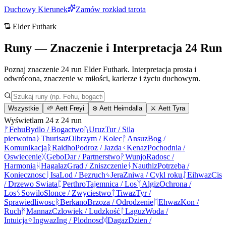
Duchowy Kierunek
Zamów rozkład tarota
Elder Futhark
Runy — Znaczenie i Interpretacja 24 Run
Poznaj znaczenie 24 run Elder Futhark. Interpretacja prosta i
odwrócona, znaczenie w miłości, karierze i życiu duchowym.
Wszystkie
🌱 Aett Freyi
❄️ Aett Heimdalla
⚔️ Aett Tyra
Wyświetlam
24
z
24
run
ᚠ
Fehu
Bydlo / Bogactwo
ᚢ
Uruz
Tur / Sila
pierwotna
ᚦ
Thurisaz
Olbrzym / Kolec
ᚨ
Ansuz
Bog /
Komunikacja
ᚱ
Raidho
Podroz / Jazda
ᚲ
Kenaz
Pochodnia /
Oswiecenie
ᚷ
Gebo
Dar / Partnerstwo
ᚹ
Wunjo
Radosc /
Harmonia
ᚺ
Hagalaz
Grad / Zniszczenie
ᚾ
Nauthiz
Potrzeba /
Koniecznosc
ᛁ
Isa
Lod / Bezruch
ᛃ
Jera
Zniwa / Cykl roku
ᛇ
Eihwaz
Cis
/ Drzewo Swiata
ᛈ
Perthro
Tajemnica / Los
ᛉ
Algiz
Ochrona /
Los
ᛊ
Sowilo
Slonce / Zwyciestwo
ᛏ
Tiwaz
Tyr /
Sprawiedliwosc
ᛒ
Berkano
Brzoza / Odrodzenie
ᛖ
Ehwaz
Kon /
Ruch
ᛗ
Mannaz
Czlowiek / Ludzkość
ᛚ
Laguz
Woda /
Intuicja
ᛜ
Ingwaz
Ing / Plodnosc
ᛞ
Dagaz
Dzien /