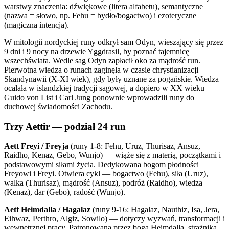
warstwy znaczenia: dźwiękowe (litera alfabetu), semantyczne
(nazwa = słowo, np. Fehu = bydło/bogactwo) i ezoteryczne
(magiczna intencja).
W mitologii nordyckiej runy odkrył sam Odyn, wieszający się przez
9 dni i 9 nocy na drzewie Yggdrasil, by poznać tajemnicę
wszechświata. Wedle sag Odyn zapłacił oko za mądrość run.
Pierwotna wiedza o runach zaginęła w czasie chrystianizacji
Skandynawii (X-XI wiek), gdy były uznane za pogańskie. Wiedza
ocalała w islandzkiej tradycji sagowej, a dopiero w XX wieku
Guido von List i Carl Jung ponownie wprowadzili runy do
duchowej świadomości Zachodu.
Trzy Aettir — podział 24 run
Aett Freyi / Freyja
(runy 1-8: Fehu, Uruz, Thurisaz, Ansuz,
Raidho, Kenaz, Gebo, Wunjo) — wiąże się z materią, początkami i
podstawowymi siłami życia. Dedykowana bogom płodności
Freyowi i Freyi. Otwiera cykl — bogactwo (Fehu), siła (Uruz),
walka (Thurisaz), mądrość (Ansuz), podróż (Raidho), wiedza
(Kenaz), dar (Gebo), radość (Wunjo).
Aett Heimdalla / Hagalaz
(runy 9-16: Hagalaz, Nauthiz, Isa, Jera,
Eihwaz, Perthro, Algiz, Sowilo) — dotyczy wyzwań, transformacji i
wewnętrznej pracy. Patronowana przez boga Heimdalla, strażnika