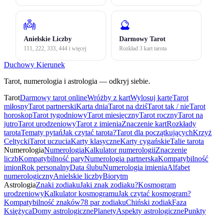
👼
🔮
Anielskie Liczby
Darmowy Tarot
111, 222, 333, 444 i więcej
Rozkład 3 kart tarota
Duchowy Kierunek
Tarot, numerologia i astrologia — odkryj siebie.
Tarot
Darmowy tarot online
Wróżby z kart
Wylosuj kartę
Tarot
miłosny
Tarot partnerski
Karta dnia
Tarot na dziś
Tarot tak / nie
Tarot
horoskop
Tarot tygodniowy
Tarot miesięczny
Tarot roczny
Tarot na
jutro
Tarot urodzeniowy
Tarot z imienia
Znaczenie kart
Rozkłady
tarota
Tematy pytań
Jak czytać tarota?
Tarot dla początkujących
Krzyż
Celtycki
Tarot uczucia
Karty klasyczne
Karty cygańskie
Talie tarota
Numerologia
Numerologia
Kalkulator numerologii
Znaczenie
liczb
Kompatybilność pary
Numerologia partnerska
Kompatybilność
imion
Rok personalny
Data ślubu
Numerologia imienia
Alfabet
numerologiczny
Anielskie liczby
Biorytm
Astrologia
Znaki zodiaku
Jaki znak zodiaku?
Kosmogram
urodzeniowy
Kalkulator kosmogramu
Jak czytać kosmogram?
Kompatybilność znaków
78 par zodiaku
Chiński zodiak
Faza
Księżyca
Domy astrologiczne
Planety
Aspekty astrologiczne
Punkty