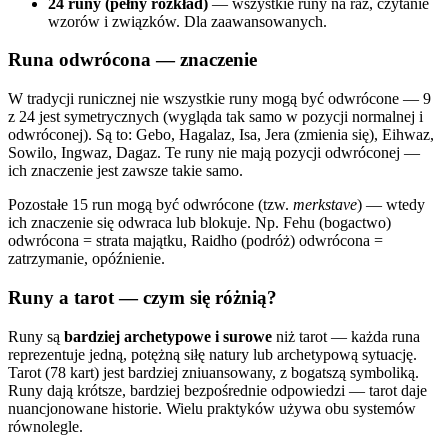
24 runy (pełny rozkład)
— wszystkie runy na raz, czytanie
wzorów i związków. Dla zaawansowanych.
Runa odwrócona — znaczenie
W tradycji runicznej nie wszystkie runy mogą być odwrócone — 9
z 24 jest symetrycznych (wygląda tak samo w pozycji normalnej i
odwróconej). Są to: Gebo, Hagalaz, Isa, Jera (zmienia się), Eihwaz,
Sowilo, Ingwaz, Dagaz. Te runy nie mają pozycji odwróconej —
ich znaczenie jest zawsze takie samo.
Pozostałe 15 run mogą być odwrócone (tzw.
merkstave
) — wtedy
ich znaczenie się odwraca lub blokuje. Np. Fehu (bogactwo)
odwrócona = strata majątku, Raidho (podróż) odwrócona =
zatrzymanie, opóźnienie.
Runy a tarot — czym się różnią?
Runy są
bardziej archetypowe i surowe
niż tarot — każda runa
reprezentuje jedną, potężną siłę natury lub archetypową sytuację.
Tarot (78 kart) jest bardziej zniuansowany, z bogatszą symboliką.
Runy dają krótsze, bardziej bezpośrednie odpowiedzi — tarot daje
nuancjonowane historie. Wielu praktyków używa obu systemów
równolegle.