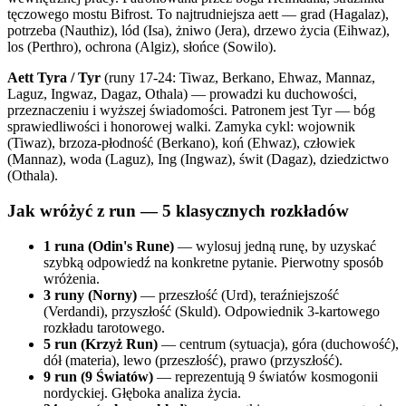
tęczowego mostu Bifrost. To najtrudniejsza aett — grad (Hagalaz),
potrzeba (Nauthiz), lód (Isa), żniwo (Jera), drzewo życia (Eihwaz),
los (Perthro), ochrona (Algiz), słońce (Sowilo).
Aett Tyra / Tyr
(runy 17-24: Tiwaz, Berkano, Ehwaz, Mannaz,
Laguz, Ingwaz, Dagaz, Othala) — prowadzi ku duchowości,
przeznaczeniu i wyższej świadomości. Patronem jest Tyr — bóg
sprawiedliwości i honorowej walki. Zamyka cykl: wojownik
(Tiwaz), brzoza-płodność (Berkano), koń (Ehwaz), człowiek
(Mannaz), woda (Laguz), Ing (Ingwaz), świt (Dagaz), dziedzictwo
(Othala).
Jak wróżyć z run — 5 klasycznych rozkładów
1 runa (Odin's Rune)
— wylosuj jedną runę, by uzyskać
szybką odpowiedź na konkretne pytanie. Pierwotny sposób
wróżenia.
3 runy (Norny)
— przeszłość (Urd), teraźniejszość
(Verdandi), przyszłość (Skuld). Odpowiednik 3-kartowego
rozkładu tarotowego.
5 run (Krzyż Run)
— centrum (sytuacja), góra (duchowość),
dół (materia), lewo (przeszłość), prawo (przyszłość).
9 run (9 Światów)
— reprezentują 9 światów kosmogonii
nordyckiej. Głęboka analiza życia.