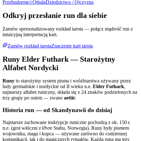
Przebudzenie
ᛟ
Othala
Dziedzictwo / Ojczyzna
Odkryj przesłanie run dla siebie
Zamów spersonalizowany rozkład tarota — połącz mądrość run z
intuicyjną interpretacją kart.
Zamów rozkład tarota
Znaczenie kart tarota
Runy Elder Futhark — Starożytny
Alfabet Nordycki
Runy
to starożytny system pisma i wróżbiarstwa używany przez
ludy germańskie i nordyckie od II wieku n.e.
Elder Futhark
,
najstarszy alfabet runiczny, składa się z 24 znaków podzielonych na
trzy grupy po osiem — zwane
aettir
.
Historia run — od Skandynawii do dzisiaj
Najstarsze zachowane inskrypcje runiczne pochodzą z ok. 150 r.
n.e. (grot włóczni z Øvre Stabu, Norwegia). Runy były pismem
wojownika, maga i kupca — używane zarówno do codziennej
komunikacji, jak i do magicznych rytuałów. Każda runa ma trzy