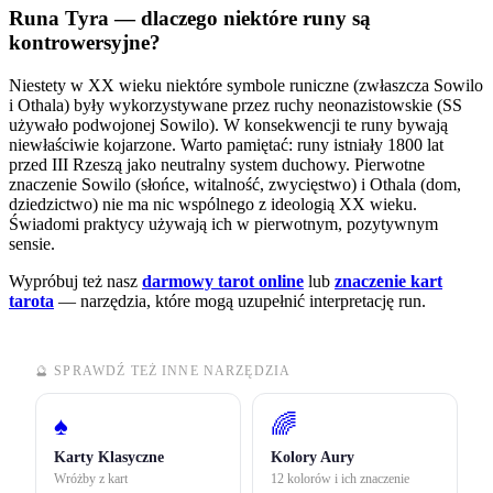
Runa Tyra — dlaczego niektóre runy są
kontrowersyjne?
Niestety w XX wieku niektóre symbole runiczne (zwłaszcza Sowilo
i Othala) były wykorzystywane przez ruchy neonazistowskie (SS
używało podwojonej Sowilo). W konsekwencji te runy bywają
niewłaściwie kojarzone. Warto pamiętać: runy istniały 1800 lat
przed III Rzeszą jako neutralny system duchowy. Pierwotne
znaczenie Sowilo (słońce, witalność, zwycięstwo) i Othala (dom,
dziedzictwo) nie ma nic wspólnego z ideologią XX wieku.
Świadomi praktycy używają ich w pierwotnym, pozytywnym
sensie.
Wypróbuj też nasz
darmowy tarot online
lub
znaczenie kart
tarota
— narzędzia, które mogą uzupełnić interpretację run.
🔮 SPRAWDŹ TEŻ INNE NARZĘDZIA
♠
🌈
Karty Klasyczne
Kolory Aury
Wróżby z kart
12 kolorów i ich znaczenie