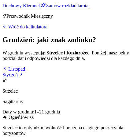
Duchowy Kierunek
Zamów rozkład tarota
Przewodnik Miesięczny
Wróć do kalkulatora
Grudzień
: jaki znak zodiaku?
W
grudniu
występują:
Strzelec i Koziorożec
. Poniżej masz pełny
podział dat i odpowiedzi dla każdego dnia.
Listopad
Styczeń
♐
Strzelec
Sagittarius
Daty w
grudniu
:
1
–
21
grudnia
🔥
Ogień
Jowisz
Strzelec to optymizm, wolność i potrzeba ciągłego poszerzania
horyzontów.