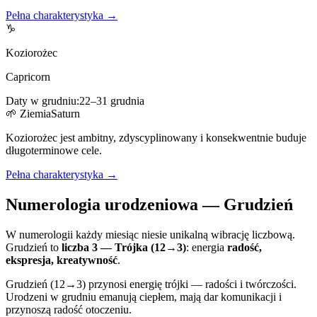
Pełna charakterystyka →
♑
Koziorożec
Capricorn
Daty w
grudniu
:
22
–
31
grudnia
🌱
Ziemia
Saturn
Koziorożec jest ambitny, zdyscyplinowany i konsekwentnie buduje
długoterminowe cele.
Pełna charakterystyka →
Numerologia urodzeniowa —
Grudzień
W numerologii każdy miesiąc niesie unikalną wibrację liczbową.
Grudzień
to
liczba
3
—
Trójka (12→3)
:
energia
radość,
ekspresja, kreatywność
.
Grudzień (12→3) przynosi energię trójki — radości i twórczości.
Urodzeni w grudniu emanują ciepłem, mają dar komunikacji i
przynoszą radość otoczeniu.