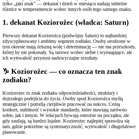
tylko „jaki znak” — dekanat i dzień w miesiącu nadają subtelne
różnice w temperamencie wobec innych osób tego samego znaku.
1
. dekanat
Koziorożec
(władca:
Saturn
)
Pierwszy dekanat Koziorożca (podwójny Saturn) to najbardziej
zdyscyplinowany i ambitny segment zodiaku. Osoby urodzone w
tym okresie mają żelazną wolę i determinację — nie ma przeszkody,
której by nie pokonały. Są surowe wobec siebie i wymagające, ale
ich wytrwałość przynosi nadzwyczajne rezultaty.
♑
Koziorożec
— co oznacza ten znak
zodiaku?
Koziorożec to znak zodiaku odpowiedzialności, struktury i
dojrzałego podejścia do życia. Osoby spod Koziorożca myślą
strategicznie i potrafią cierpliwie pracować na sukces. Cenią
konkret, stabilność i wysokie standardy, które stawiają zarówno
sobie, jak i innym. W relacjach bywają ostrożne na początku, ale
gdy zaufają, są bardzo lojalne. Koziorożec najlepiej sprawdza się
tam, gdzie potrzebne są systematyczność, wytrwałość i długofalowe
planowanie.