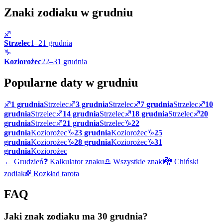
Znaki zodiaku w
grudniu
♐
Strzelec
1
–
21
grudnia
♑
Koziorożec
22
–
31
grudnia
Popularne daty w
grudniu
♐
1 grudnia
Strzelec
♐
3 grudnia
Strzelec
♐
7 grudnia
Strzelec
♐
10
grudnia
Strzelec
♐
14 grudnia
Strzelec
♐
18 grudnia
Strzelec
♐
20
grudnia
Strzelec
♐
21 grudnia
Strzelec
♑
22
grudnia
Koziorożec
♑
23 grudnia
Koziorożec
♑
25
grudnia
Koziorożec
♑
28 grudnia
Koziorożec
♑
31
grudnia
Koziorożec
←
Grudzień
❓ Kalkulator znaku
♎ Wszystkie znaki
🐉 Chiński
zodiak
Rozkład tarota
FAQ
Jaki znak zodiaku ma 30 grudnia?