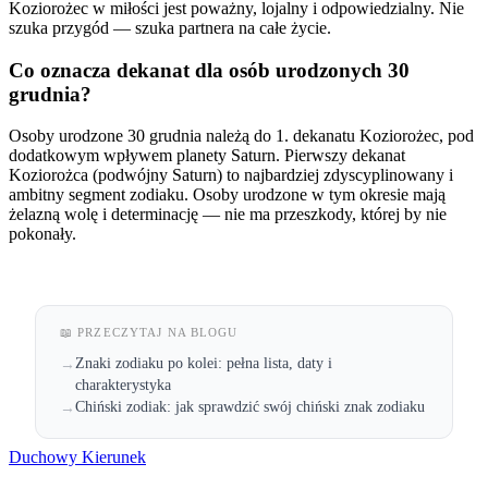
Koziorożec w miłości jest poważny, lojalny i odpowiedzialny. Nie
szuka przygód — szuka partnera na całe życie.
Co oznacza dekanat dla osób urodzonych 30
grudnia?
Osoby urodzone 30 grudnia należą do 1. dekanatu Koziorożec, pod
dodatkowym wpływem planety Saturn. Pierwszy dekanat
Koziorożca (podwójny Saturn) to najbardziej zdyscyplinowany i
ambitny segment zodiaku. Osoby urodzone w tym okresie mają
żelazną wolę i determinację — nie ma przeszkody, której by nie
pokonały.
📖 PRZECZYTAJ NA BLOGU
Znaki zodiaku po kolei: pełna lista, daty i
→
charakterystyka
Chiński zodiak: jak sprawdzić swój chiński znak zodiaku
→
Duchowy Kierunek