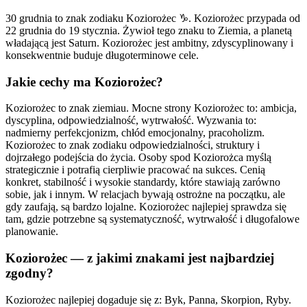
30 grudnia to znak zodiaku Koziorożec ♑. Koziorożec przypada od
22 grudnia do 19 stycznia. Żywioł tego znaku to Ziemia, a planetą
władającą jest Saturn. Koziorożec jest ambitny, zdyscyplinowany i
konsekwentnie buduje długoterminowe cele.
Jakie cechy ma Koziorożec?
Koziorożec to znak ziemiau. Mocne strony Koziorożec to: ambicja,
dyscyplina, odpowiedzialność, wytrwałość. Wyzwania to:
nadmierny perfekcjonizm, chłód emocjonalny, pracoholizm.
Koziorożec to znak zodiaku odpowiedzialności, struktury i
dojrzałego podejścia do życia. Osoby spod Koziorożca myślą
strategicznie i potrafią cierpliwie pracować na sukces. Cenią
konkret, stabilność i wysokie standardy, które stawiają zarówno
sobie, jak i innym. W relacjach bywają ostrożne na początku, ale
gdy zaufają, są bardzo lojalne. Koziorożec najlepiej sprawdza się
tam, gdzie potrzebne są systematyczność, wytrwałość i długofalowe
planowanie.
Koziorożec — z jakimi znakami jest najbardziej
zgodny?
Koziorożec najlepiej dogaduje się z: Byk, Panna, Skorpion, Ryby.