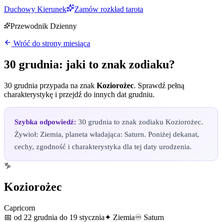
Duchowy Kierunek
Zamów rozkład tarota
Przewodnik Dzienny
Wróć do strony miesiąca
30 grudnia
: jaki to znak zodiaku?
30 grudnia
przypada na znak
Koziorożec
. Sprawdź pełną
charakterystykę i przejdź do innych dat
grudniu
.
Szybka odpowiedź:
30 grudnia to znak zodiaku Koziorożec.
Żywioł: Ziemia, planeta władająca: Saturn. Poniżej dekanat,
cechy, zgodność i charakterystyka dla tej daty urodzenia.
♑
Koziorożec
Capricorn
📅
od 22 grudnia do 19 stycznia
✦
Ziemia
♾
Saturn