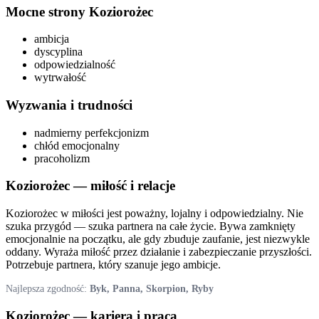
Mocne strony
Koziorożec
ambicja
dyscyplina
odpowiedzialność
wytrwałość
Wyzwania i trudności
nadmierny perfekcjonizm
chłód emocjonalny
pracoholizm
Koziorożec
— miłość i relacje
Koziorożec w miłości jest poważny, lojalny i odpowiedzialny. Nie
szuka przygód — szuka partnera na całe życie. Bywa zamknięty
emocjonalnie na początku, ale gdy zbuduje zaufanie, jest niezwykle
oddany. Wyraża miłość przez działanie i zabezpieczanie przyszłości.
Potrzebuje partnera, który szanuje jego ambicje.
Najlepsza zgodność:
Byk, Panna, Skorpion, Ryby
Koziorożec
— kariera i praca