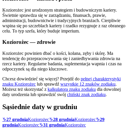
Koziorożec jest urodzonym strategiem i budowniczym kariery.
Świetnie sprawdza się w zarządzaniu, finansach, prawie,
administracji, budownictwie i tradycyjnych branżach. Cierpliwie
wspina się po szczeblach kariery i rzadko rezygnuje z raz obranego
celu. To typ szefa, który buduje imperium.
Koziorożec
— zdrowie
Koziorożec powinien dbać o kości, kolana, zęby i skórę. Ma
tendencję do przepracowywania się i zaniedbywania zdrowia na
rzecz kariery. Regularne badania, suplementacja wapnia i czas na
odpoczynek są dla niego kluczowe.
Chcesz dowiedzieć się więcej? Przejdź do
pełnej charakterystyki
znaku
Koziorożec
lub sprawdź
wszystkie 12 znaków zodiaku
.
Możesz też skorzystać z
kalkulatora znaku zodiaku
dla dowolnej
daty urodzenia lub sprawdzić swój
chiński znak zodiaku
.
Sąsiednie daty w
grudniu
♑
27 grudnia
Koziorożec
♑
28 grudnia
Koziorożec
♑
29
grudnia
Koziorożec
♑
31 grudnia
Koziorożec