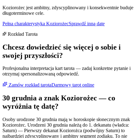
Koziorożec jest ambitny, zdyscyplinowany i konsekwentnie buduje
długoterminowe cele.
Pełna charakterystyka
Koziorożec
Sprawdź inną datę
Rozkład Tarota
Chcesz dowiedzieć się więcej o sobie i
swojej przyszłości?
Profesjonalna interpretacja kart tarota — zadaj konkretne pytanie i
otrzymaj spersonalizowaną odpowiedź.
Zamów rozkład tarota
Darmowy tarot online
30 grudnia
a znak
Koziorożec
— co
wyróżnia tę datę?
Osoby urodzone 30 grudnia mają w horoskopie słonecznym znak
Koziorożec. Urodzeni 30 grudnia należą do 1. dekanatu (władca:
Saturn) — Pierwszy dekanat Koziorożca (podwójny Saturn) to
najbardziej zdyscyplinowany i ambitny segment zodiaku. To nie