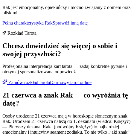
Rak jest emocjonalny, opiekuńczy i mocno związany z domem oraz
bliskimi.
Pełna charakterystyka
Rak
Sprawdź inną datę
Rozkład Tarota
Chcesz dowiedzieć się więcej o sobie i
swojej przyszłości?
Profesjonalna interpretacja kart tarota — zadaj konkretne pytanie i
otrzymaj spersonalizowaną odpowiedź.
Zamów rozkład tarota
Darmowy tarot online
21 czerwca
a znak
Rak
— co wyróżnia tę
datę?
Osoby urodzone 21 czerwca mają w horoskopie słonecznym znak
Rak. Urodzeni 21 czerwca należą do 1. dekanatu (władca: Księżyc)
— Pierwszy dekanat Raka (podwójny Księżyc) to najbardziej
emocjonalny i intuicyjny segment zodiaku. To nie tylko „jaki znak”