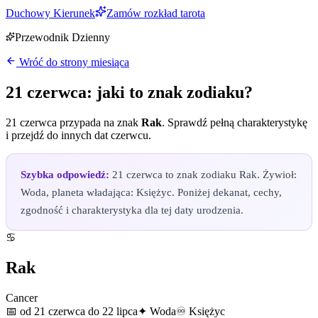
Duchowy Kierunek
Zamów rozkład tarota
Przewodnik Dzienny
Wróć do strony miesiąca
21 czerwca
: jaki to znak zodiaku?
21 czerwca
przypada na znak
Rak
. Sprawdź pełną charakterystykę
i przejdź do innych dat
czerwcu
.
Szybka odpowiedź:
21 czerwca to znak zodiaku Rak. Żywioł:
Woda, planeta władająca: Księżyc. Poniżej dekanat, cechy,
zgodność i charakterystyka dla tej daty urodzenia.
♋
Rak
Cancer
📅
od 21 czerwca do 22 lipca
✦
Woda
♾
Księżyc