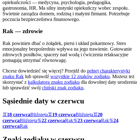
opiekuńczości — medycyna, psychologia, pedagogika,
gastronomia, HR. Ma silny instynkt opiekuńczy wobec zespołu.
Świetnie zarządza domem, rodziną i małymi firmami. Potrzebuje
poczucia bezpieczeństwa finansowego.
Rak
— zdrowie
Rak powinien dbać o żołądek, piersi i układ pokarmowy. Stres
emocjonalny bezpośrednio wpływa na jego trawienie. Gotowanie
zdrowych posiłków, spacery nad wodą i ćwiczenia relaksacyjne
pomagają utrzymać równowagę.
Chcesz dowiedzieć się więcej? Przejdź do
pełnej charakterystyki
znaku
Rak
lub sprawdź
wszystkie 12 znaków zodiaku
. Możesz też
skorzystać z
kalkulatora znaku zodiaku
dla dowolnej daty urodzenia
lub sprawdzić swój
chiński znak zodiaku
.
Sąsiednie daty w
czerwcu
♊
18 czerwca
Bliźnięta
♊
19 czerwca
Bliźnięta
♊
20
czerwca
Bliźnięta
♋
22 czerwca
Rak
♋
23 czerwca
Rak
♋
24
czerwca
Rak
Znaki zodiaku w
czerwcu