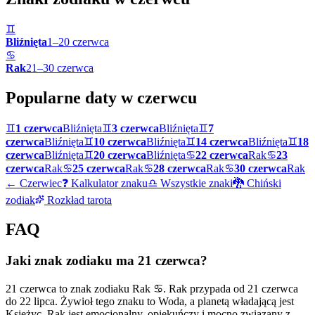
♊
Bliźnięta
1
–
20
czerwca
♋
Rak
21
–
30
czerwca
Popularne daty w
czerwcu
♊
1 czerwca
Bliźnięta
♊
3 czerwca
Bliźnięta
♊
7
czerwca
Bliźnięta
♊
10 czerwca
Bliźnięta
♊
14 czerwca
Bliźnięta
♊
18
czerwca
Bliźnięta
♊
20 czerwca
Bliźnięta
♋
22 czerwca
Rak
♋
23
czerwca
Rak
♋
25 czerwca
Rak
♋
28 czerwca
Rak
♋
30 czerwca
Rak
←
Czerwiec
❓ Kalkulator znaku
♎ Wszystkie znaki
🐉 Chiński
zodiak
Rozkład tarota
FAQ
Jaki znak zodiaku ma 21 czerwca?
21 czerwca to znak zodiaku Rak ♋. Rak przypada od 21 czerwca
do 22 lipca. Żywioł tego znaku to Woda, a planetą władającą jest
Księżyc. Rak jest emocjonalny, opiekuńczy i mocno związany z