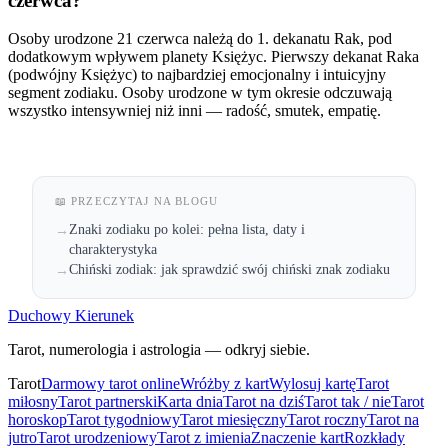
czerwca?
Osoby urodzone 21 czerwca należą do 1. dekanatu Rak, pod
dodatkowym wpływem planety Księżyc. Pierwszy dekanat Raka
(podwójny Księżyc) to najbardziej emocjonalny i intuicyjny
segment zodiaku. Osoby urodzone w tym okresie odczuwają
wszystko intensywniej niż inni — radość, smutek, empatię.
📖 PRZECZYTAJ NA BLOGU
Znaki zodiaku po kolei: pełna lista, daty i
→
charakterystyka
Chiński zodiak: jak sprawdzić swój chiński znak zodiaku
→
Duchowy Kierunek
Tarot, numerologia i astrologia — odkryj siebie.
Tarot
Darmowy tarot online
Wróżby z kart
Wylosuj kartę
Tarot
miłosny
Tarot partnerski
Karta dnia
Tarot na dziś
Tarot tak / nie
Tarot
horoskop
Tarot tygodniowy
Tarot miesięczny
Tarot roczny
Tarot na
jutro
Tarot urodzeniowy
Tarot z imienia
Znaczenie kart
Rozkłady