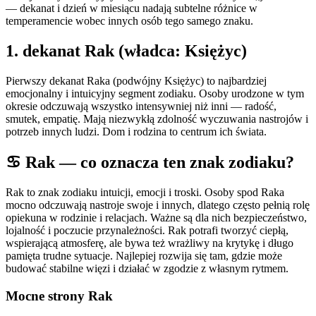
— dekanat i dzień w miesiącu nadają subtelne różnice w
temperamencie wobec innych osób tego samego znaku.
1
. dekanat
Rak
(władca:
Księżyc
)
Pierwszy dekanat Raka (podwójny Księżyc) to najbardziej
emocjonalny i intuicyjny segment zodiaku. Osoby urodzone w tym
okresie odczuwają wszystko intensywniej niż inni — radość,
smutek, empatię. Mają niezwykłą zdolność wyczuwania nastrojów i
potrzeb innych ludzi. Dom i rodzina to centrum ich świata.
♋
Rak
— co oznacza ten znak zodiaku?
Rak to znak zodiaku intuicji, emocji i troski. Osoby spod Raka
mocno odczuwają nastroje swoje i innych, dlatego często pełnią rolę
opiekuna w rodzinie i relacjach. Ważne są dla nich bezpieczeństwo,
lojalność i poczucie przynależności. Rak potrafi tworzyć ciepłą,
wspierającą atmosferę, ale bywa też wrażliwy na krytykę i długo
pamięta trudne sytuacje. Najlepiej rozwija się tam, gdzie może
budować stabilne więzi i działać w zgodzie z własnym rytmem.
Mocne strony
Rak