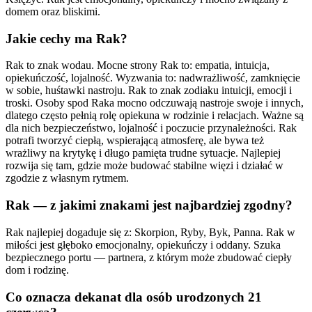
domem oraz bliskimi.
Jakie cechy ma Rak?
Rak to znak wodau. Mocne strony Rak to: empatia, intuicja,
opiekuńczość, lojalność. Wyzwania to: nadwrażliwość, zamknięcie
w sobie, huśtawki nastroju. Rak to znak zodiaku intuicji, emocji i
troski. Osoby spod Raka mocno odczuwają nastroje swoje i innych,
dlatego często pełnią rolę opiekuna w rodzinie i relacjach. Ważne są
dla nich bezpieczeństwo, lojalność i poczucie przynależności. Rak
potrafi tworzyć ciepłą, wspierającą atmosferę, ale bywa też
wrażliwy na krytykę i długo pamięta trudne sytuacje. Najlepiej
rozwija się tam, gdzie może budować stabilne więzi i działać w
zgodzie z własnym rytmem.
Rak — z jakimi znakami jest najbardziej zgodny?
Rak najlepiej dogaduje się z: Skorpion, Ryby, Byk, Panna. Rak w
miłości jest głęboko emocjonalny, opiekuńczy i oddany. Szuka
bezpiecznego portu — partnera, z którym może zbudować ciepły
dom i rodzinę.
Co oznacza dekanat dla osób urodzonych 21