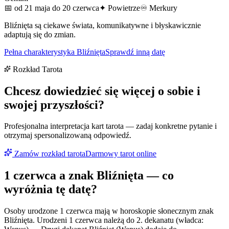
📅
od 21 maja do 20 czerwca
✦
Powietrze
♾
Merkury
Bliźnięta są ciekawe świata, komunikatywne i błyskawicznie
adaptują się do zmian.
Pełna charakterystyka
Bliźnięta
Sprawdź inną datę
Rozkład Tarota
Chcesz dowiedzieć się więcej o sobie i
swojej przyszłości?
Profesjonalna interpretacja kart tarota — zadaj konkretne pytanie i
otrzymaj spersonalizowaną odpowiedź.
Zamów rozkład tarota
Darmowy tarot online
1 czerwca
a znak
Bliźnięta
— co
wyróżnia tę datę?
Osoby urodzone 1 czerwca mają w horoskopie słonecznym znak
Bliźnięta. Urodzeni 1 czerwca należą do 2. dekanatu (władca: