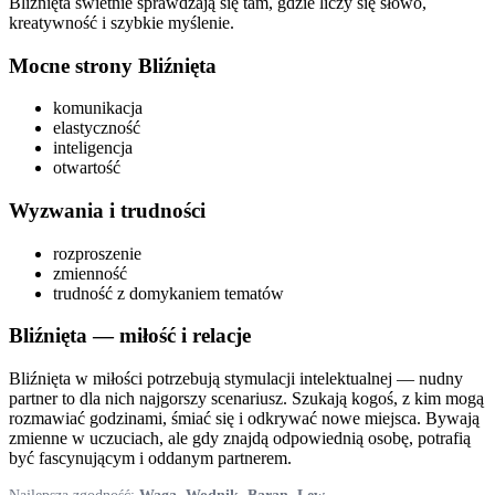
Bliźnięta świetnie sprawdzają się tam, gdzie liczy się słowo,
kreatywność i szybkie myślenie.
Mocne strony
Bliźnięta
komunikacja
elastyczność
inteligencja
otwartość
Wyzwania i trudności
rozproszenie
zmienność
trudność z domykaniem tematów
Bliźnięta
— miłość i relacje
Bliźnięta w miłości potrzebują stymulacji intelektualnej — nudny
partner to dla nich najgorszy scenariusz. Szukają kogoś, z kim mogą
rozmawiać godzinami, śmiać się i odkrywać nowe miejsca. Bywają
zmienne w uczuciach, ale gdy znajdą odpowiednią osobę, potrafią
być fascynującym i oddanym partnerem.