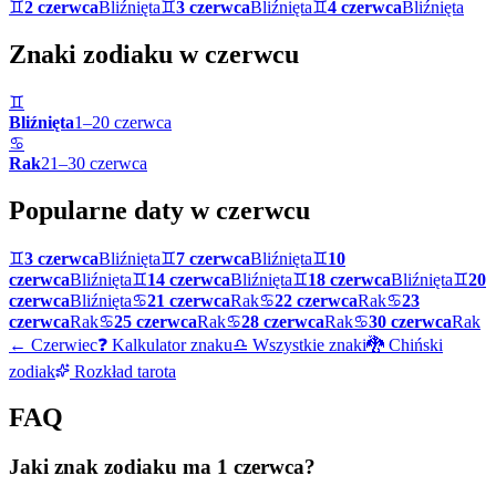
♊
2 czerwca
Bliźnięta
♊
3 czerwca
Bliźnięta
♊
4 czerwca
Bliźnięta
Znaki zodiaku w
czerwcu
♊
Bliźnięta
1
–
20
czerwca
♋
Rak
21
–
30
czerwca
Popularne daty w
czerwcu
♊
3 czerwca
Bliźnięta
♊
7 czerwca
Bliźnięta
♊
10
czerwca
Bliźnięta
♊
14 czerwca
Bliźnięta
♊
18 czerwca
Bliźnięta
♊
20
czerwca
Bliźnięta
♋
21 czerwca
Rak
♋
22 czerwca
Rak
♋
23
czerwca
Rak
♋
25 czerwca
Rak
♋
28 czerwca
Rak
♋
30 czerwca
Rak
←
Czerwiec
❓ Kalkulator znaku
♎ Wszystkie znaki
🐉 Chiński
zodiak
Rozkład tarota
FAQ
Jaki znak zodiaku ma 1 czerwca?