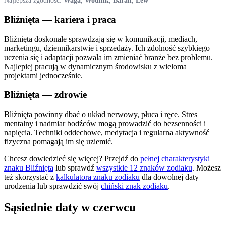
Najlepsza zgodność:
Waga, Wodnik, Baran, Lew
Bliźnięta
— kariera i praca
Bliźnięta doskonale sprawdzają się w komunikacji, mediach,
marketingu, dziennikarstwie i sprzedaży. Ich zdolność szybkiego
uczenia się i adaptacji pozwala im zmieniać branże bez problemu.
Najlepiej pracują w dynamicznym środowisku z wieloma
projektami jednocześnie.
Bliźnięta
— zdrowie
Bliźnięta powinny dbać o układ nerwowy, płuca i ręce. Stres
mentalny i nadmiar bodźców mogą prowadzić do bezsenności i
napięcia. Techniki oddechowe, medytacja i regularna aktywność
fizyczna pomagają im się uziemić.
Chcesz dowiedzieć się więcej? Przejdź do
pełnej charakterystyki
znaku
Bliźnięta
lub sprawdź
wszystkie 12 znaków zodiaku
. Możesz
też skorzystać z
kalkulatora znaku zodiaku
dla dowolnej daty
urodzenia lub sprawdzić swój
chiński znak zodiaku
.
Sąsiednie daty w
czerwcu