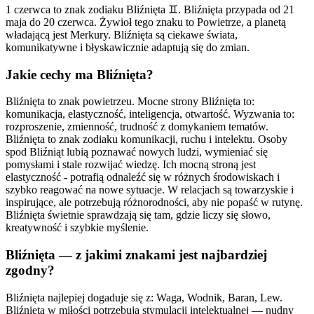
1 czerwca to znak zodiaku Bliźnięta ♊. Bliźnięta przypada od 21
maja do 20 czerwca. Żywioł tego znaku to Powietrze, a planetą
władającą jest Merkury. Bliźnięta są ciekawe świata,
komunikatywne i błyskawicznie adaptują się do zmian.
Jakie cechy ma Bliźnięta?
Bliźnięta to znak powietrzeu. Mocne strony Bliźnięta to:
komunikacja, elastyczność, inteligencja, otwartość. Wyzwania to:
rozproszenie, zmienność, trudność z domykaniem tematów.
Bliźnięta to znak zodiaku komunikacji, ruchu i intelektu. Osoby
spod Bliźniąt lubią poznawać nowych ludzi, wymieniać się
pomysłami i stale rozwijać wiedzę. Ich mocną stroną jest
elastyczność - potrafią odnaleźć się w różnych środowiskach i
szybko reagować na nowe sytuacje. W relacjach są towarzyskie i
inspirujące, ale potrzebują różnorodności, aby nie popaść w rutynę.
Bliźnięta świetnie sprawdzają się tam, gdzie liczy się słowo,
kreatywność i szybkie myślenie.
Bliźnięta — z jakimi znakami jest najbardziej
zgodny?
Bliźnięta najlepiej dogaduje się z: Waga, Wodnik, Baran, Lew.
Bliźnięta w miłości potrzebują stymulacji intelektualnej — nudny