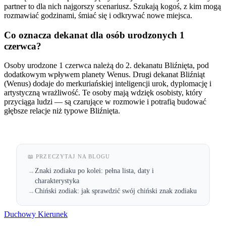
partner to dla nich najgorszy scenariusz. Szukają kogoś, z kim mogą
rozmawiać godzinami, śmiać się i odkrywać nowe miejsca.
Co oznacza dekanat dla osób urodzonych 1
czerwca?
Osoby urodzone 1 czerwca należą do 2. dekanatu Bliźnięta, pod
dodatkowym wpływem planety Wenus. Drugi dekanat Bliźniąt
(Wenus) dodaje do merkuriańskiej inteligencji urok, dyplomację i
artystyczną wrażliwość. Te osoby mają wdzięk osobisty, który
przyciąga ludzi — są czarujące w rozmowie i potrafią budować
głębsze relacje niż typowe Bliźnięta.
📖 PRZECZYTAJ NA BLOGU
Znaki zodiaku po kolei: pełna lista, daty i
→
charakterystyka
Chiński zodiak: jak sprawdzić swój chiński znak zodiaku
→
Duchowy Kierunek