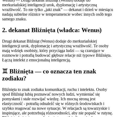
Wenus) — Drugi dekanat Bliźniąt (Wenus) dodaje do
merkuriańskiej inteligencji urok, dyplomację i artystyczną
wrażliwość. To nie tylko „jaki znak” — dekanat i dzień w miesiącu
nadają subtelne różnice w temperamencie wobec innych osób tego
samego znaku.
2
. dekanat
Bliźnięta
(władca:
Wenus
)
Drugi dekanat Bliźniąt (Wenus) dodaje do merkuriańskiej
inteligencji urok, dyplomację i artystyczną wrażliwość. Te osoby
mają wdzięk osobisty, który przyciąga ludzi — są czarujące w
rozmowie i potrafią budować głębsze relacje niż typowe Bliźnięta.
Łączą intelekt z emocjonalną inteligencją.
♊
Bliźnięta
— co oznacza ten znak
zodiaku?
Bliźnięta to znak zodiaku komunikacji, ruchu i intelektu. Osoby
spod Bliźniąt lubią poznawać nowych ludzi, wymieniać się
pomysłami i stale rozwijać wiedzę. Ich mocną stroną jest
elastyczność - potrafią odnaleźć się w różnych środowiskach i
szybko reagować na nowe sytuacje. W relacjach są towarzyskie i
inspirujące, ale potrzebują różnorodności, aby nie popaść w rutynę.