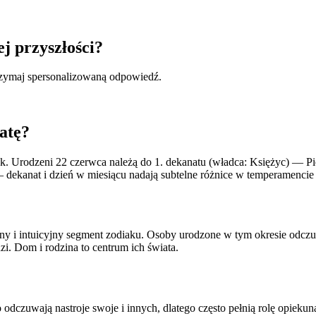
ej przyszłości?
otrzymaj spersonalizowaną odpowiedź.
atę?
 Urodzeni 22 czerwca należą do 1. dekanatu (władca: Księżyc) — Pi
 — dekanat i dzień w miesiącu nadają subtelne różnice w temperamenc
ny i intuicyjny segment zodiaku. Osoby urodzone w tym okresie odczuw
i. Dom i rodzina to centrum ich świata.
 odczuwają nastroje swoje i innych, dlatego często pełnią rolę opiekuna