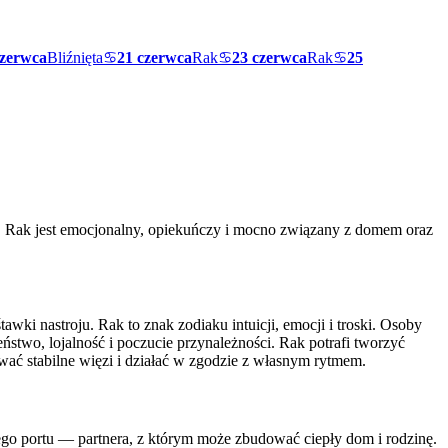
czerwca
Bliźnięta
♋
21 czerwca
Rak
♋
23 czerwca
Rak
♋
25
c. Rak jest emocjonalny, opiekuńczy i mocno związany z domem oraz
wki nastroju. Rak to znak zodiaku intuicji, emocji i troski. Osoby
ństwo, lojalność i poczucie przynależności. Rak potrafi tworzyć
ować stabilne więzi i działać w zgodzie z własnym rytmem.
ego portu — partnera, z którym może zbudować ciepły dom i rodzinę.