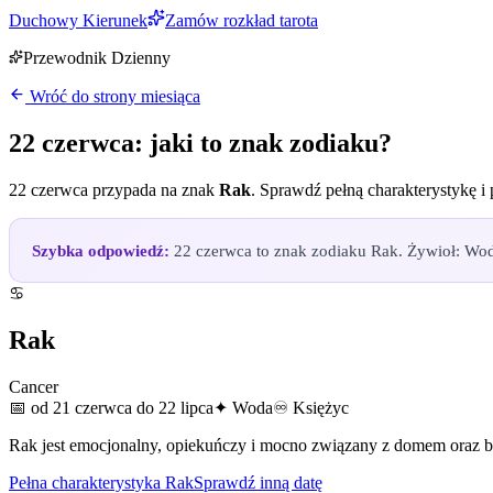
Duchowy Kierunek
Zamów rozkład tarota
Przewodnik Dzienny
Wróć do strony miesiąca
22 czerwca
: jaki to znak zodiaku?
22 czerwca
przypada na znak
Rak
. Sprawdź pełną charakterystykę i
Szybka odpowiedź:
22 czerwca to znak zodiaku Rak. Żywioł: Woda,
♋
Rak
Cancer
📅
od 21 czerwca do 22 lipca
✦
Woda
♾
Księżyc
Rak jest emocjonalny, opiekuńczy i mocno związany z domem oraz bl
Pełna charakterystyka
Rak
Sprawdź inną datę