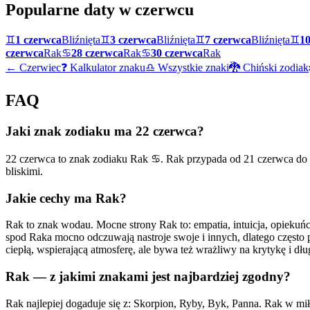
Popularne daty w
czerwcu
♊
1 czerwca
Bliźnięta
♊
3 czerwca
Bliźnięta
♊
7 czerwca
Bliźnięta
♊
10
czerwca
Rak
♋
28 czerwca
Rak
♋
30 czerwca
Rak
←
Czerwiec
❓ Kalkulator znaku
♎ Wszystkie znaki
🐉 Chiński zodiak
FAQ
Jaki znak zodiaku ma 22 czerwca?
22 czerwca to znak zodiaku Rak ♋. Rak przypada od 21 czerwca do 2
bliskimi.
Jakie cechy ma Rak?
Rak to znak wodau. Mocne strony Rak to: empatia, intuicja, opiekuńcz
spod Raka mocno odczuwają nastroje swoje i innych, dlatego często pe
ciepłą, wspierającą atmosferę, ale bywa też wrażliwy na krytykę i dł
Rak — z jakimi znakami jest najbardziej zgodny?
Rak najlepiej dogaduje się z: Skorpion, Ryby, Byk, Panna. Rak w mi