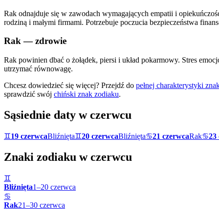
Rak odnajduje się w zawodach wymagających empatii i opiekuńczośc
rodziną i małymi firmami. Potrzebuje poczucia bezpieczeństwa finan
Rak
— zdrowie
Rak powinien dbać o żołądek, piersi i układ pokarmowy. Stres emoc
utrzymać równowagę.
Chcesz dowiedzieć się więcej? Przejdź do
pełnej charakterystyki zn
sprawdzić swój
chiński znak zodiaku
.
Sąsiednie daty w
czerwcu
♊
19 czerwca
Bliźnięta
♊
20 czerwca
Bliźnięta
♋
21 czerwca
Rak
♋
23
Znaki zodiaku w
czerwcu
♊
Bliźnięta
1
–
20
czerwca
♋
Rak
21
–
30
czerwca