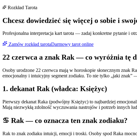
Rozkład Tarota
Chcesz dowiedzieć się więcej o sobie i swoj
Profesjonalna interpretacja kart tarota — zadaj konkretne pytanie i 
Zamów rozkład tarota
Darmowy tarot online
22 czerwca
a znak
Rak
— co wyróżnia tę d
Osoby urodzone 22 czerwca mają w horoskopie słonecznym znak Rak.
emocjonalny i intuicyjny segment zodiaku. To nie tylko „jaki znak”
1
. dekanat
Rak
(władca:
Księżyc
)
Pierwszy dekanat Raka (podwójny Księżyc) to najbardziej emocjonal
Mają niezwykłą zdolność wyczuwania nastrojów i potrzeb innych ludz
♋
Rak
— co oznacza ten znak zodiaku?
Rak to znak zodiaku intuicji, emocji i troski. Osoby spod Raka mocno