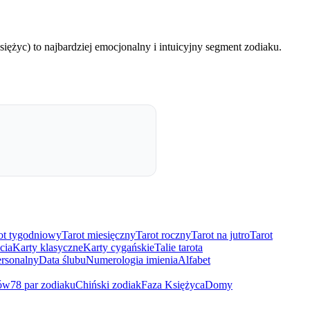
yc) to najbardziej emocjonalny i intuicyjny segment zodiaku.
ot tygodniowy
Tarot miesięczny
Tarot roczny
Tarot na jutro
Tarot
cia
Karty klasyczne
Karty cygańskie
Talie tarota
rsonalny
Data ślubu
Numerologia imienia
Alfabet
ów
78 par zodiaku
Chiński zodiak
Faza Księżyca
Domy