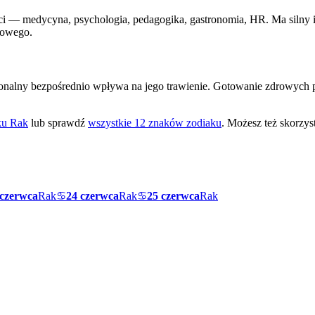
i — medycyna, psychologia, pedagogika, gastronomia, HR. Ma silny 
sowego.
jonalny bezpośrednio wpływa na jego trawienie. Gotowanie zdrowych 
aku
Rak
lub sprawdź
wszystkie 12 znaków zodiaku
. Możesz też skorzys
 czerwca
Rak
♋
24 czerwca
Rak
♋
25 czerwca
Rak