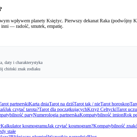
?
wym wpływem planety Księżyc. Pierwszy dekanat Raka (podwójny Księż
inni — radość, smutek, empatię.
ta, daty i charakterystyka
ój chiński znak zodiaku
Tarot partnerski
Karta dnia
Tarot na dziś
Tarot tak / nie
Tarot horoskop
Tar
tań
Jak czytać tarota?
Tarot dla początkujących
Krzyż Celtycki
Tarot uczu
patybilność pary
Numerologia partnerska
Kompatybilność imion
Rok pe
y
Kalkulator kosmogramu
Jak czytać kosmogram?
Kompatybilność znak
dy stałe
 fazę?
Bliźniaczy płomień
Wszystkie narzędzia
Blog