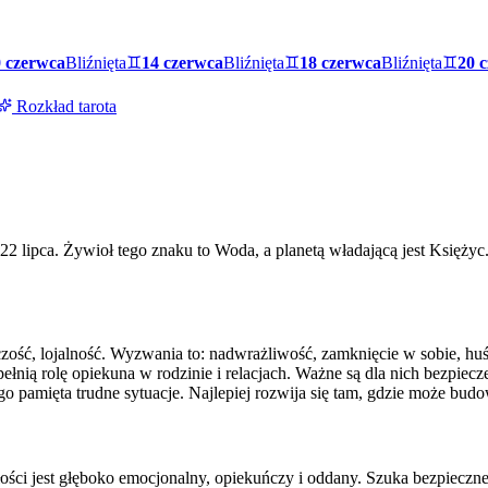
 czerwca
Bliźnięta
♊
14 czerwca
Bliźnięta
♊
18 czerwca
Bliźnięta
♊
20 
Rozkład tarota
2 lipca. Żywioł tego znaku to Woda, a planetą władającą jest Księży
ość, lojalność. Wyzwania to: nadwrażliwość, zamknięcie w sobie, huśta
łnią rolę opiekuna w rodzinie i relacjach. Ważne są dla nich bezpiecze
ugo pamięta trudne sytuacje. Najlepiej rozwija się tam, gdzie może bud
łości jest głęboko emocjonalny, opiekuńczy i oddany. Szuka bezpieczn