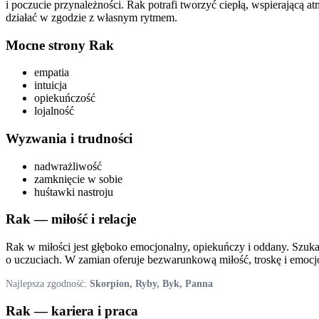
i poczucie przynależności. Rak potrafi tworzyć ciepłą, wspierającą at
działać w zgodzie z własnym rytmem.
Mocne strony
Rak
empatia
intuicja
opiekuńczość
lojalność
Wyzwania i trudności
nadwrażliwość
zamknięcie w sobie
huśtawki nastroju
Rak
— miłość i relacje
Rak w miłości jest głęboko emocjonalny, opiekuńczy i oddany. Szuk
o uczuciach. W zamian oferuje bezwarunkową miłość, troskę i emocj
Najlepsza zgodność:
Skorpion, Ryby, Byk, Panna
Rak
— kariera i praca