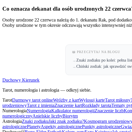
Co oznacza dekanat dla osób urodzonych 22 czerwca
Osoby urodzone 22 czerwca należą do 1. dekanatu Rak, pod dodatko
Osoby urodzone w tym okresie odczuwają wszystko intensywniej niż 
📖 PRZECZYTAJ NA BLOGU
Znaki zodiaku po kolei: pełna lis
→
Chiński zodiak: jak sprawdzić sw
→
Duchowy Kierunek
Tarot, numerologia i astrologia — odkryj siebie.
Tarot
Darmowy tarot online
Wróżby z kart
Wylosuj kartę
Tarot miłosny
urodzeniowy
Tarot z imienia
Znaczenie kart
Rozkłady tarota
Tematy py
Numerologia
Numerologia
Kalkulator numerologii
Znaczenie liczb
Kom
numerologiczny
Anielskie liczby
Biorytm
Astrologia
Znaki zodiaku
Jaki znak zodiaku?
Kosmogram urodzeniow
astrologiczne
Planety
Aspekty astrologiczne
Punkty astrologiczne
Gwiaz
Duchowość
Runy Elder Futhark
Kolory aury
Fazy Księżyca
Jak czytać