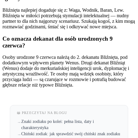
Bliźnięta najlepiej dogaduje się z: Waga, Wodnik, Baran, Lew.
Bliźnięta w miłości potrzebują stymulacji intelektualnej — nudny
partner to dla nich najgorszy scenariusz. Szukają kogoś, z kim mogą
rozmawiać godzinami, śmiać się i odkrywać nowe miejsca.
Co oznacza dekanat dla osób urodzonych 9
czerwca?
Osoby urodzone 9 czerwca należą do 2. dekanatu Bliźnięta, pod
dodatkowym wpływem planety Wenus. Drugi dekanat Bliźniąt
(Wenus) dodaje do merkuriańskiej inteligencji urok, dyplomację i
artystyczną wrażliwość. Te osoby mają wdzięk osobisty, który
przyciąga ludzi — są czarujące w rozmowie i potrafią budować
głębsze relacje niż typowe Bliźnięta.
📖 PRZECZYTAJ NA BLOGU
Znaki zodiaku po kolei: pełna lista, daty i
→
charakterystyka
Chiński zodiak: jak sprawdzić swój chiński znak zodiaku
→