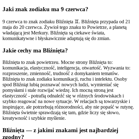
Jaki znak zodiaku ma 9 czerwca?
9 czerwca to znak zodiaku Bliźnięta ♊. Bliźnięta przypada od 21
maja do 20 czerwca. Żywioł tego znaku to Powietrze, a planetą
władającą jest Merkury. Bliźnięta są ciekawe świata,
komunikatywne i błyskawicznie adaptują się do zmian.
Jakie cechy ma Bliźnięta?
Bliźnięta to znak powietrzeu. Mocne strony Bliźnięta to:
komunikacja, elastyczność, inteligencja, otwartość. Wyzwania to:
rozproszenie, zmienność, trudność z domykaniem tematów.
Bliźnięta to znak zodiaku komunikacji, ruchu i intelektu. Osoby
spod Bliźniąt lubią poznawać nowych ludzi, wymieniać się
pomysłami i stale rozwijać wiedzę. Ich mocną stroną jest
elastyczność - potrafią odnaleźć się w różnych środowiskach i
szybko reagować na nowe sytuacje. W relacjach są towarzyskie i
inspirujące, ale potrzebują różnorodności, aby nie popaść w rutynę.
Bliźnięta świetnie sprawdzają się tam, gdzie liczy się słowo,
kreatywność i szybkie myślenie.
Bliźnięta — z jakimi znakami jest najbardziej
zgodny?