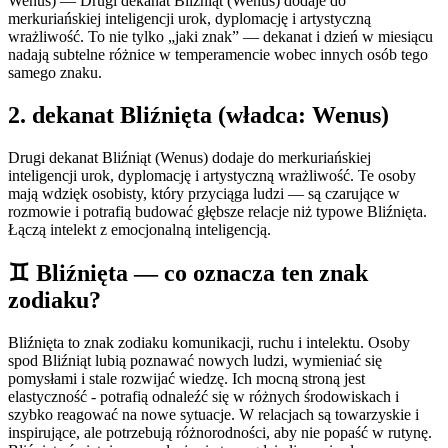
Wenus) — Drugi dekanat Bliźniąt (Wenus) dodaje do
merkuriańskiej inteligencji urok, dyplomację i artystyczną
wrażliwość. To nie tylko „jaki znak” — dekanat i dzień w miesiącu
nadają subtelne różnice w temperamencie wobec innych osób tego
samego znaku.
2
. dekanat
Bliźnięta
(władca:
Wenus
)
Drugi dekanat Bliźniąt (Wenus) dodaje do merkuriańskiej
inteligencji urok, dyplomację i artystyczną wrażliwość. Te osoby
mają wdzięk osobisty, który przyciąga ludzi — są czarujące w
rozmowie i potrafią budować głębsze relacje niż typowe Bliźnięta.
Łączą intelekt z emocjonalną inteligencją.
♊
Bliźnięta
— co oznacza ten znak
zodiaku?
Bliźnięta to znak zodiaku komunikacji, ruchu i intelektu. Osoby
spod Bliźniąt lubią poznawać nowych ludzi, wymieniać się
pomysłami i stale rozwijać wiedzę. Ich mocną stroną jest
elastyczność - potrafią odnaleźć się w różnych środowiskach i
szybko reagować na nowe sytuacje. W relacjach są towarzyskie i
inspirujące, ale potrzebują różnorodności, aby nie popaść w rutynę.