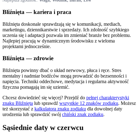
Najlepsza zgodność:
Waga, Wodnik, Baran, Lew
Bliźnięta
— kariera i praca
Bliźnięta doskonale sprawdzają się w komunikacji, mediach,
marketingu, dziennikarstwie i sprzedaży. Ich zdolność szybkiego
uczenia się i adaptacji pozwala im zmieniać branże bez problemu.
Najlepiej pracują w dynamicznym środowisku z wieloma
projektami jednocześnie.
Bliźnięta
— zdrowie
Bliźnięta powinny dbać o układ nerwowy, płuca i ręce. Stres
mentalny i nadmiar bodźców mogą prowadzić do bezsenności i
napięcia. Techniki oddechowe, medytacja i regularna aktywność
fizyczna pomagają im się uziemić.
Chcesz dowiedzieć się więcej? Przejdź do
pełnej charakterystyki
znaku
Bliźnięta
lub sprawdź
wszystkie 12 znaków zodiaku
. Możesz
też skorzystać z
kalkulatora znaku zodiaku
dla dowolnej daty
urodzenia lub sprawdzić swój
chiński znak zodiaku
.
Sąsiednie daty w
czerwcu