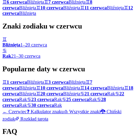
♊
6 czerwca
Bliźnięta
♊
7 czerwca
Bliźnięta
♊
8
czerwca
Bliźnięta
♊
10 czerwca
Bliźnięta
♊
11 czerwca
Bliźnięta
♊
12
czerwca
Bliźnięta
Znaki zodiaku w
czerwcu
♊
Bliźnięta
1
–
20
czerwca
♋
Rak
21
–
30
czerwca
Popularne daty w
czerwcu
♊
1 czerwca
Bliźnięta
♊
3 czerwca
Bliźnięta
♊
7
czerwca
Bliźnięta
♊
10 czerwca
Bliźnięta
♊
14 czerwca
Bliźnięta
♊
18
czerwca
Bliźnięta
♊
20 czerwca
Bliźnięta
♋
21 czerwca
Rak
♋
22
czerwca
Rak
♋
23 czerwca
Rak
♋
25 czerwca
Rak
♋
28
czerwca
Rak
♋
30 czerwca
Rak
←
Czerwiec
❓ Kalkulator znaku
♎ Wszystkie znaki
🐉 Chiński
zodiak
Rozkład tarota
FAQ