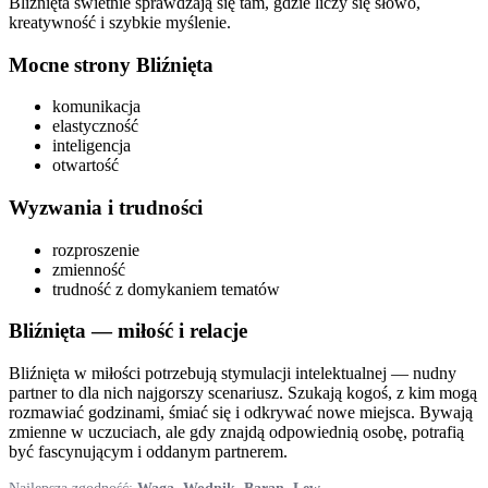
Bliźnięta świetnie sprawdzają się tam, gdzie liczy się słowo,
kreatywność i szybkie myślenie.
Mocne strony
Bliźnięta
komunikacja
elastyczność
inteligencja
otwartość
Wyzwania i trudności
rozproszenie
zmienność
trudność z domykaniem tematów
Bliźnięta
— miłość i relacje
Bliźnięta w miłości potrzebują stymulacji intelektualnej — nudny
partner to dla nich najgorszy scenariusz. Szukają kogoś, z kim mogą
rozmawiać godzinami, śmiać się i odkrywać nowe miejsca. Bywają
zmienne w uczuciach, ale gdy znajdą odpowiednią osobę, potrafią
być fascynującym i oddanym partnerem.