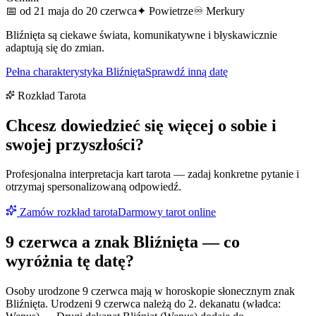
📅
od 21 maja do 20 czerwca
✦
Powietrze
♾
Merkury
Bliźnięta są ciekawe świata, komunikatywne i błyskawicznie
adaptują się do zmian.
Pełna charakterystyka
Bliźnięta
Sprawdź inną datę
Rozkład Tarota
Chcesz dowiedzieć się więcej o sobie i
swojej przyszłości?
Profesjonalna interpretacja kart tarota — zadaj konkretne pytanie i
otrzymaj spersonalizowaną odpowiedź.
Zamów rozkład tarota
Darmowy tarot online
9 czerwca
a znak
Bliźnięta
— co
wyróżnia tę datę?
Osoby urodzone 9 czerwca mają w horoskopie słonecznym znak
Bliźnięta. Urodzeni 9 czerwca należą do 2. dekanatu (władca: