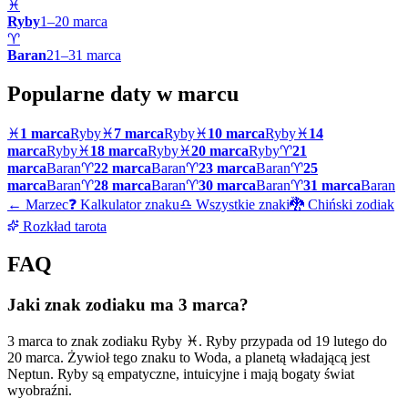
♓
Ryby
1
–
20
marca
♈
Baran
21
–
31
marca
Popularne daty w
marcu
♓
1 marca
Ryby
♓
7 marca
Ryby
♓
10 marca
Ryby
♓
14
marca
Ryby
♓
18 marca
Ryby
♓
20 marca
Ryby
♈
21
marca
Baran
♈
22 marca
Baran
♈
23 marca
Baran
♈
25
marca
Baran
♈
28 marca
Baran
♈
30 marca
Baran
♈
31 marca
Baran
←
Marzec
❓ Kalkulator znaku
♎ Wszystkie znaki
🐉 Chiński zodiak
Rozkład tarota
FAQ
Jaki znak zodiaku ma 3 marca?
3 marca to znak zodiaku Ryby ♓. Ryby przypada od 19 lutego do
20 marca. Żywioł tego znaku to Woda, a planetą władającą jest
Neptun. Ryby są empatyczne, intuicyjne i mają bogaty świat
wyobraźni.