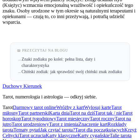
(Księżyc) wzmacnia emocjonalną wrażliwość i opiekuńczość tego
znaku. Osoby urodzone w tym okresie są naturalnymi terapeutami i
opiekunami — czują to, co inni przeżywają, i potrafią udzielić
wsparcia.
📖 PRZECZYTAJ NA BLOGU
Znaki zodiaku po kolei: pełna lista, daty i
→
charakterystyka
Chiński zodiak: jak sprawdzić swój chiński znak zodiaku
→
Duchowy Kierunek
Tarot, numerologia i astrologia — odkryj siebie.
Tarot
Darmowy tarot online
Wróżby z kart
Wylosuj kartę
Tarot
miłosny
Tarot partnerski
Karta dnia
Tarot na dziś
Tarot tak / nie
Tarot
horoskop
Tarot tygodniowy
Tarot miesięczny
Tarot roczny
Tarot na
jutro
Tarot urodzeniowy
Tarot z imienia
Znaczenie kart
Rozkłady
tarota
Tematy pytań
Jak czytać tarota?
Tarot dla początkujących
Krzyż
Celtycki
Tarot uczucia
Karty klasyczne
Karty cygańskie
Talie tarota