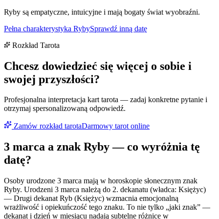
Ryby są empatyczne, intuicyjne i mają bogaty świat wyobraźni.
Pełna charakterystyka
Ryby
Sprawdź inną datę
Rozkład Tarota
Chcesz dowiedzieć się więcej o sobie i
swojej przyszłości?
Profesjonalna interpretacja kart tarota — zadaj konkretne pytanie i
otrzymaj spersonalizowaną odpowiedź.
Zamów rozkład tarota
Darmowy tarot online
3 marca
a znak
Ryby
— co wyróżnia tę
datę?
Osoby urodzone 3 marca mają w horoskopie słonecznym znak
Ryby. Urodzeni 3 marca należą do 2. dekanatu (władca: Księżyc)
— Drugi dekanat Ryb (Księżyc) wzmacnia emocjonalną
wrażliwość i opiekuńczość tego znaku. To nie tylko „jaki znak” —
dekanat i dzień w miesiącu nadają subtelne różnice w