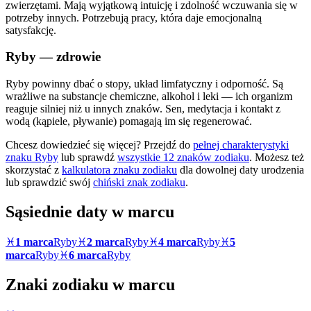
zwierzętami. Mają wyjątkową intuicję i zdolność wczuwania się w
potrzeby innych. Potrzebują pracy, która daje emocjonalną
satysfakcję.
Ryby
— zdrowie
Ryby powinny dbać o stopy, układ limfatyczny i odporność. Są
wrażliwe na substancje chemiczne, alkohol i leki — ich organizm
reaguje silniej niż u innych znaków. Sen, medytacja i kontakt z
wodą (kąpiele, pływanie) pomagają im się regenerować.
Chcesz dowiedzieć się więcej? Przejdź do
pełnej charakterystyki
znaku
Ryby
lub sprawdź
wszystkie 12 znaków zodiaku
. Możesz też
skorzystać z
kalkulatora znaku zodiaku
dla dowolnej daty urodzenia
lub sprawdzić swój
chiński znak zodiaku
.
Sąsiednie daty w
marcu
♓
1 marca
Ryby
♓
2 marca
Ryby
♓
4 marca
Ryby
♓
5
marca
Ryby
♓
6 marca
Ryby
Znaki zodiaku w
marcu