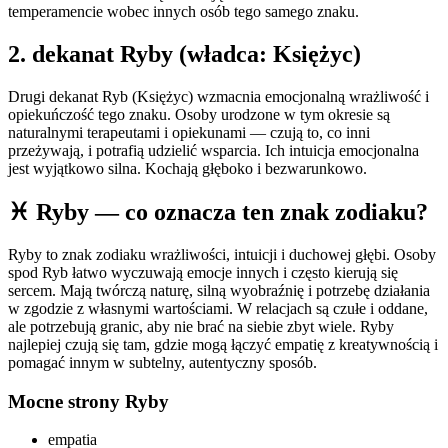
temperamencie wobec innych osób tego samego znaku.
2
. dekanat
Ryby
(władca:
Księżyc
)
Drugi dekanat Ryb (Księżyc) wzmacnia emocjonalną wrażliwość i
opiekuńczość tego znaku. Osoby urodzone w tym okresie są
naturalnymi terapeutami i opiekunami — czują to, co inni
przeżywają, i potrafią udzielić wsparcia. Ich intuicja emocjonalna
jest wyjątkowo silna. Kochają głęboko i bezwarunkowo.
♓
Ryby
— co oznacza ten znak zodiaku?
Ryby to znak zodiaku wrażliwości, intuicji i duchowej głębi. Osoby
spod Ryb łatwo wyczuwają emocje innych i często kierują się
sercem. Mają twórczą naturę, silną wyobraźnię i potrzebę działania
w zgodzie z własnymi wartościami. W relacjach są czułe i oddane,
ale potrzebują granic, aby nie brać na siebie zbyt wiele. Ryby
najlepiej czują się tam, gdzie mogą łączyć empatię z kreatywnością i
pomagać innym w subtelny, autentyczny sposób.
Mocne strony
Ryby
empatia