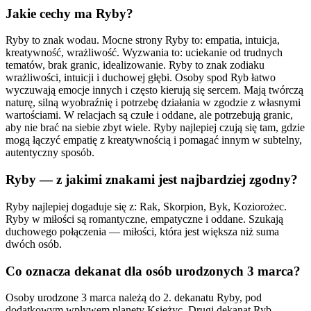
Jakie cechy ma Ryby?
Ryby to znak wodau. Mocne strony Ryby to: empatia, intuicja,
kreatywność, wrażliwość. Wyzwania to: uciekanie od trudnych
tematów, brak granic, idealizowanie. Ryby to znak zodiaku
wrażliwości, intuicji i duchowej głębi. Osoby spod Ryb łatwo
wyczuwają emocje innych i często kierują się sercem. Mają twórczą
naturę, silną wyobraźnię i potrzebę działania w zgodzie z własnymi
wartościami. W relacjach są czułe i oddane, ale potrzebują granic,
aby nie brać na siebie zbyt wiele. Ryby najlepiej czują się tam, gdzie
mogą łączyć empatię z kreatywnością i pomagać innym w subtelny,
autentyczny sposób.
Ryby — z jakimi znakami jest najbardziej zgodny?
Ryby najlepiej dogaduje się z: Rak, Skorpion, Byk, Koziorożec.
Ryby w miłości są romantyczne, empatyczne i oddane. Szukają
duchowego połączenia — miłości, która jest większa niż suma
dwóch osób.
Co oznacza dekanat dla osób urodzonych 3 marca?
Osoby urodzone 3 marca należą do 2. dekanatu Ryby, pod
dodatkowym wpływem planety Księżyc. Drugi dekanat Ryb