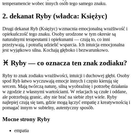
temperamencie wobec innych osób tego samego znaku.
2
. dekanat
Ryby
(władca:
Księżyc
)
Drugi dekanat Ryb (Księżyc) wzmacnia emocjonalną wrażliwość i
opiekuńczość tego znaku. Osoby urodzone w tym okresie są
naturalnymi terapeutami i opiekunami — czują to, co inni
przeżywają, i potrafią udzielić wsparcia. Ich intuicja emocjonalna
jest wyjątkowo silna. Kochają głęboko i bezwarunkowo.
♓
Ryby
— co oznacza ten znak zodiaku?
Ryby to znak zodiaku wrażliwości, intuicji i duchowej głębi. Osoby
spod Ryb łatwo wyczuwają emocje innych i często kierują się
sercem. Mają twórczą naturę, silną wyobraźnię i potrzebę działania
w zgodzie z własnymi wartościami. W relacjach są czułe i oddane,
ale potrzebują granic, aby nie brać na siebie zbyt wiele. Ryby
najlepiej czują się tam, gdzie mogą łączyć empatię z kreatywnością i
pomagać innym w subtelny, autentyczny sposób.
Mocne strony
Ryby
empatia