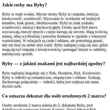
Jakie cechy ma Ryby?
Ryby to znak wodau. Mocne strony Ryby to: empatia, intuicja,
kreatywność, wrażliwość. Wyzwania to: uciekanie od trudnych
tematów, brak granic, idealizowanie. Ryby to znak zodiaku
wrażliwości, intuicji i duchowej głębi. Osoby spod Ryb łatwo
wyczuwają emocje innych i często kierują się sercem. Mają twórczą
naturę, silną wyobraźnię i potrzebę działania w zgodzie z własnymi
wartościami. W relacjach są czułe i oddane, ale potrzebują granic,
aby nie brać na siebie zbyt wiele. Ryby najlepiej czują się tam, gdzie
mogą łączyć empatię z kreatywnością i pomagać innym w subtelny,
autentyczny sposób.
Ryby — z jakimi znakami jest najbardziej zgodny?
Ryby najlepiej dogaduje się z: Rak, Skorpion, Byk, Koziorożec.
Ryby w miłości są romantyczne, empatyczne i oddane. Szukają
duchowego połączenia — miłości, która jest większa niż suma
dwóch osób.
Co oznacza dekanat dla osób urodzonych 2 marca?
Osoby urodzone 2 marca należą do 2. dekanatu Ryby, pod
dodatkowym wpływem planety Księżyc. Drugi dekanat Ryb