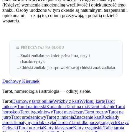
(Księżyc) wzmacnia emocjonalną wrażliwość i opiekuńczość tego
znaku. Osoby urodzone w tym okresie są naturalnymi terapeutami i
opiekunami — czują to, co inni przeżywają, i potrafią udzielić
wsparcia.
📖 PRZECZYTAJ NA BLOGU
Znaki zodiaku po kolei: pełna lista, daty i
→
charakterystyka
Chiński zodiak: jak sprawdzić swój chiński znak zodiaku
→
Duchowy Kierunek
Tarot, numerologia i astrologia — odkryj siebie.
Tarot
Darmowy tarot online
Wróżby z kart
Wylosuj kartę
Tarot
miłosny
Tarot partnerski
Karta dnia
Tarot na dziś
Tarot tak / nie
Tarot
horoskop
Tarot tygodniowy
Tarot miesięczny
Tarot roczny
Tarot na
jutro
Tarot urodzeniowy
Tarot z imienia
Znaczenie kart
Rozkłady
tarota
Tematy pytań
Jak czytać tarota?
Tarot dla początkujących
Krzyż
Celtycki
Tarot uczucia
Karty klasyczne
Karty cygańskie
Talie tarota