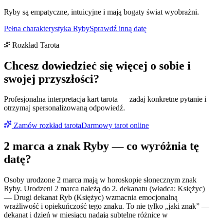
Ryby są empatyczne, intuicyjne i mają bogaty świat wyobraźni.
Pełna charakterystyka
Ryby
Sprawdź inną datę
Rozkład Tarota
Chcesz dowiedzieć się więcej o sobie i
swojej przyszłości?
Profesjonalna interpretacja kart tarota — zadaj konkretne pytanie i
otrzymaj spersonalizowaną odpowiedź.
Zamów rozkład tarota
Darmowy tarot online
2 marca
a znak
Ryby
— co wyróżnia tę
datę?
Osoby urodzone 2 marca mają w horoskopie słonecznym znak
Ryby. Urodzeni 2 marca należą do 2. dekanatu (władca: Księżyc)
— Drugi dekanat Ryb (Księżyc) wzmacnia emocjonalną
wrażliwość i opiekuńczość tego znaku. To nie tylko „jaki znak” —
dekanat i dzień w miesiącu nadają subtelne różnice w