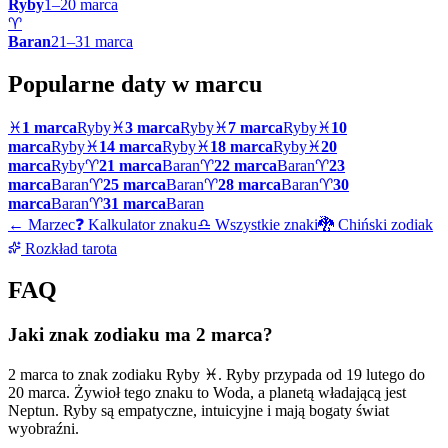
Ryby
1
–
20
marca
♈
Baran
21
–
31
marca
Popularne daty w
marcu
♓
1 marca
Ryby
♓
3 marca
Ryby
♓
7 marca
Ryby
♓
10
marca
Ryby
♓
14 marca
Ryby
♓
18 marca
Ryby
♓
20
marca
Ryby
♈
21 marca
Baran
♈
22 marca
Baran
♈
23
marca
Baran
♈
25 marca
Baran
♈
28 marca
Baran
♈
30
marca
Baran
♈
31 marca
Baran
←
Marzec
❓ Kalkulator znaku
♎ Wszystkie znaki
🐉 Chiński zodiak
Rozkład tarota
FAQ
Jaki znak zodiaku ma 2 marca?
2 marca to znak zodiaku Ryby ♓. Ryby przypada od 19 lutego do
20 marca. Żywioł tego znaku to Woda, a planetą władającą jest
Neptun. Ryby są empatyczne, intuicyjne i mają bogaty świat
wyobraźni.