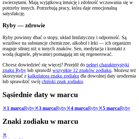
zwierzętami. Mają wyjątkową intuicję i zdolność wczuwania się w
potrzeby innych. Potrzebują pracy, która daje emocjonalną
satysfakcję.
Ryby
— zdrowie
Ryby powinny dbać o stopy, układ limfatyczny i odporność. Są
wrażliwe na substancje chemiczne, alkohol i leki — ich organizm
reaguje silniej niż u innych znaków. Sen, medytacja i kontakt z
wodą (kąpiele, pływanie) pomagają im się regenerować.
Chcesz dowiedzieć się więcej? Przejdź do
pełnej charakterystyki
znaku
Ryby
lub sprawdź
wszystkie 12 znaków zodiaku
. Możesz też
skorzystać z
kalkulatora znaku zodiaku
dla dowolnej daty urodzenia
lub sprawdzić swój
chiński znak zodiaku
.
Sąsiednie daty w
marcu
♓
1 marca
Ryby
♓
3 marca
Ryby
♓
4 marca
Ryby
♓
5 marca
Ryby
Znaki zodiaku w
marcu
♓