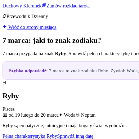
Duchowy Kierunek
Zamów rozkład tarota
Przewodnik Dzienny
Wróć do strony miesiąca
7 marca
: jaki to znak zodiaku?
7 marca
przypada na znak
Ryby
. Sprawdź pełną charakterystykę i pr
Szybka odpowiedź:
7 marca to znak zodiaku Ryby. Żywioł: Woda, p
♓
Ryby
Pisces
📅
od 19 lutego do 20 marca
✦
Woda
♾
Neptun
Ryby są empatyczne, intuicyjne i mają bogaty świat wyobraźni.
Pełna charakterystyka
Ryby
Sprawdź inną datę