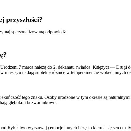
ej przyszłości?
otrzymaj spersonalizowaną odpowiedź.
tę?
rodzeni 7 marca należą do 2. dekanatu (władca: Księżyc) — Drugi d
eń w miesiącu nadają subtelne różnice w temperamencie wobec innych o
kuńczość tego znaku. Osoby urodzone w tym okresie są naturalnymi te
ochają głęboko i bezwarunkowo.
spod Ryb łatwo wyczuwają emocje innych i często kierują się sercem. Ma