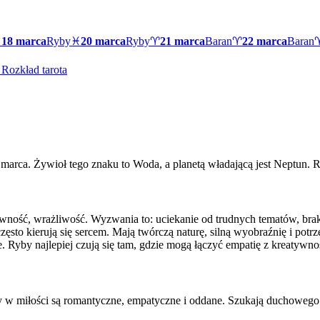
♓
18 marca
Ryby
♓
20 marca
Ryby
♈
21 marca
Baran
♈
22 marca
Baran
Rozkład tarota
arca. Żywioł tego znaku to Woda, a planetą władającą jest Neptun. R
wność, wrażliwość. Wyzwania to: uciekanie od trudnych tematów, brak g
to kierują się sercem. Mają twórczą naturę, silną wyobraźnię i potrz
iele. Ryby najlepiej czują się tam, gdzie mogą łączyć empatię z kreatyw
y w miłości są romantyczne, empatyczne i oddane. Szukają duchowego 