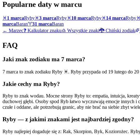
Popularne daty w
marcu
♓
1 marca
Ryby
♓
3 marca
Ryby
♓
10 marca
Ryby
♓
14 marca
Ryby
marca
Baran
♈
31 marca
Baran
←
Marzec
❓ Kalkulator znaku
♎ Wszystkie znaki
🐉 Chiński zodiak
FAQ
Jaki znak zodiaku ma 7 marca?
7 marca to znak zodiaku Ryby ♓. Ryby przypada od 19 lutego do 20 m
Jakie cechy ma Ryby?
Ryby to znak wodau. Mocne strony Ryby to: empatia, intuicja, kreaty
duchowej głębi. Osoby spod Ryb łatwo wyczuwają emocje innych i częs
czułe i oddane, ale potrzebują granic, aby nie brać na siebie zbyt w
Ryby — z jakimi znakami jest najbardziej zgodny?
Ryby najlepiej dogaduje się z: Rak, Skorpion, Byk, Koziorożec. Ryb