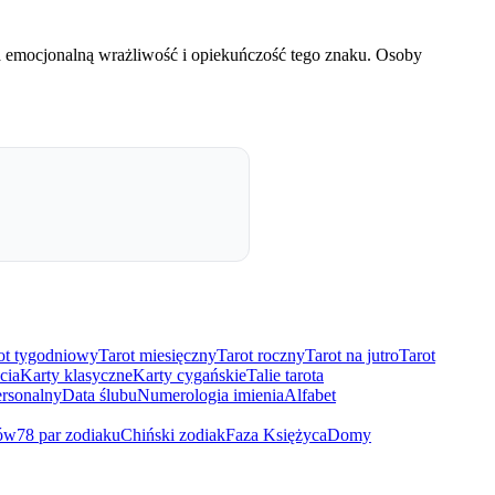
 emocjonalną wrażliwość i opiekuńczość tego znaku. Osoby
ot tygodniowy
Tarot miesięczny
Tarot roczny
Tarot na jutro
Tarot
cia
Karty klasyczne
Karty cygańskie
Talie tarota
rsonalny
Data ślubu
Numerologia imienia
Alfabet
ów
78 par zodiaku
Chiński zodiak
Faza Księżyca
Domy