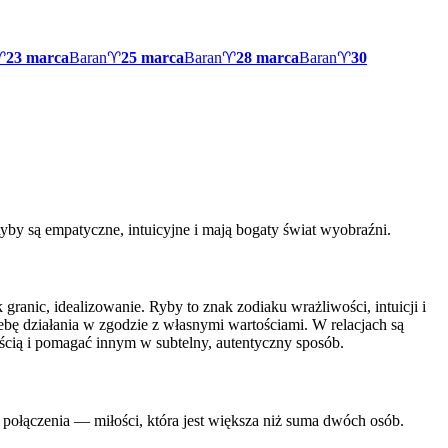
♈
23 marca
Baran
♈
25 marca
Baran
♈
28 marca
Baran
♈
30
yby są empatyczne, intuicyjne i mają bogaty świat wyobraźni.
ranic, idealizowanie. Ryby to znak zodiaku wrażliwości, intuicji i
ebę działania w zgodzie z własnymi wartościami. W relacjach są
nością i pomagać innym w subtelny, autentyczny sposób.
połączenia — miłości, która jest większa niż suma dwóch osób.