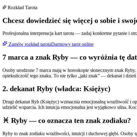
Rozkład Tarota
Chcesz dowiedzieć się więcej o sobie i swoj
Profesjonalna interpretacja kart tarota — zadaj konkretne pytanie i 
Zamów rozkład tarota
Darmowy tarot online
7 marca
a znak
Ryby
— co wyróżnia tę da
Osoby urodzone 7 marca mają w horoskopie słonecznym znak Ryby. U
opiekuńczość tego znaku. To nie tylko „jaki znak” — dekanat i dzi
2
. dekanat
Ryby
(władca:
Księżyc
)
Drugi dekanat Ryb (Księżyc) wzmacnia emocjonalną wrażliwość i opie
udzielić wsparcia. Ich intuicja emocjonalna jest wyjątkowo silna. K
♓
Ryby
— co oznacza ten znak zodiaku?
Ryby to znak zodiaku wrażliwości, intuicji i duchowej głębi. Osoby 