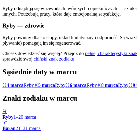
Ryby odnajdują się w zawodach twórczych i opiekuńczych — sztuka, m
innych. Potrzebują pracy, która daje emocjonalną satysfakcję.
Ryby
— zdrowie
Ryby powinny dbać o stopy, układ limfatyczny i odporność. Są wrażli
pływanie) pomagają im się regenerować.
Chcesz dowiedzieć się więcej? Przejdź do
pełnej charakterystyki zn
sprawdzić swój
chiński znak zodiaku
.
Sąsiednie daty w
marcu
♓
4 marca
Ryby
♓
5 marca
Ryby
♓
6 marca
Ryby
♓
8 marca
Ryby
♓
9
Znaki zodiaku w
marcu
♓
Ryby
1
–
20
marca
♈
Baran
21
–
31
marca