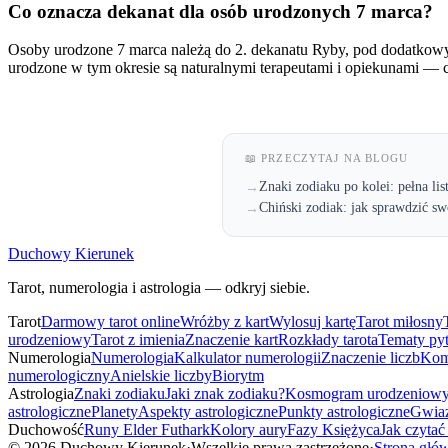
Co oznacza dekanat dla osób urodzonych 7 marca?
Osoby urodzone 7 marca należą do 2. dekanatu Ryby, pod dodatkow
urodzone w tym okresie są naturalnymi terapeutami i opiekunami — czu
📖 PRZECZYTAJ NA BLOGU
Znaki zodiaku po kolei: pełna lis
→
Chiński zodiak: jak sprawdzić sw
→
Duchowy Kierunek
Tarot, numerologia i astrologia — odkryj siebie.
Tarot
Darmowy tarot online
Wróżby z kart
Wylosuj kartę
Tarot miłosny
urodzeniowy
Tarot z imienia
Znaczenie kart
Rozkłady tarota
Tematy py
Numerologia
Numerologia
Kalkulator numerologii
Znaczenie liczb
Kom
numerologiczny
Anielskie liczby
Biorytm
Astrologia
Znaki zodiaku
Jaki znak zodiaku?
Kosmogram urodzeniow
astrologiczne
Planety
Aspekty astrologiczne
Punkty astrologiczne
Gwiaz
Duchowość
Runy Elder Futhark
Kolory aury
Fazy Księżyca
Jak czytać
©
2026
Duchowy Kierunek
·
Wszelkie prawa zastrzeżone
·
Strona głó