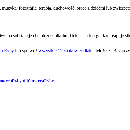
uzyka, fotografia, terapia, duchowość, praca z dziećmi lub zwierzęt
we na substancje chemiczne, alkohol i leki — ich organizm reaguje siln
aku
Ryby
lub sprawdź
wszystkie 12 znaków zodiaku
. Możesz też skorzy
 marca
Ryby
♓
10 marca
Ryby