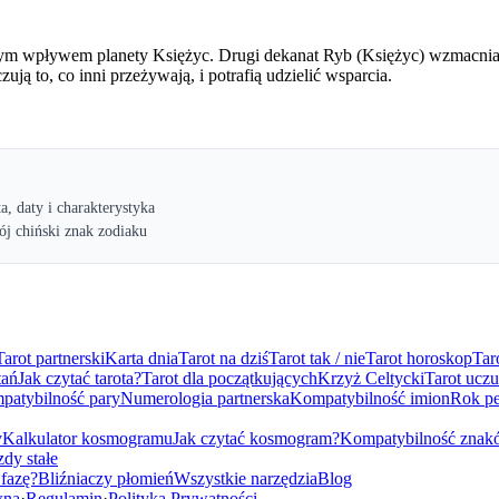
ym wpływem planety Księżyc. Drugi dekanat Ryb (Księżyc) wzmacnia
ją to, co inni przeżywają, i potrafią udzielić wsparcia.
ta, daty i charakterystyka
ój chiński znak zodiaku
Tarot partnerski
Karta dnia
Tarot na dziś
Tarot tak / nie
Tarot horoskop
Tar
tań
Jak czytać tarota?
Tarot dla początkujących
Krzyż Celtycki
Tarot uczu
patybilność pary
Numerologia partnerska
Kompatybilność imion
Rok pe
y
Kalkulator kosmogramu
Jak czytać kosmogram?
Kompatybilność znak
dy stałe
 fazę?
Bliźniaczy płomień
Wszystkie narzędzia
Blog
wna
·
Regulamin
·
Polityka Prywatności