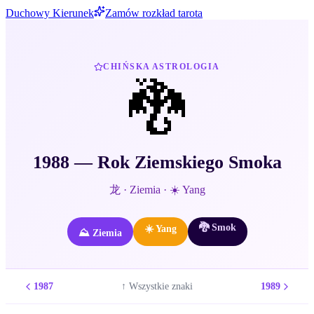
Duchowy Kierunek
Zamów rozkład tarota
CHIŃSKA ASTROLOGIA
🐉
1988
— Rok
Ziemskiego
Smoka
龙
·
Ziemia
·
☀️
Yang
🐉
Smok
☀️
Yang
⛰️
Ziemia
1987
1989
↑ Wszystkie znaki