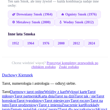
Ten sam
Smok
, ale inny żywioł — każda kombinacja nadaje inne
cechy:
🌿
Drewniany
Smok
(
1964
)
🔥
Ognisty
Smok
(
1976
)
⚙️
Metalowy
Smok
(
2000
)
💧
Wodny
Smok
(
2012
)
Inne lata
Smoka
1952
1964
1976
2000
2012
2024
Chcesz wiedzieć więcej?
Przeczytaj kompletny przewodnik po
chińskim zodiaku
·
Znaki zodiaku
Duchowy Kierunek
Tarot, numerologia i astrologia — odkryj siebie.
Tarot
Darmowy tarot online
Wróżby z kart
Wylosuj kartę
Tarot
miłosny
Tarot partnerski
Karta dnia
Tarot na dziś
Tarot tak / nie
Tarot
horoskop
Tarot tygodniowy
Tarot miesięczny
Tarot roczny
Tarot na
jutro
Tarot urodzeniowy
Tarot z imienia
Znaczenie kart
Rozkłady
tarota
Tematy pytań
Jak czytać tarota?
Tarot dla początkujących
Krzyż