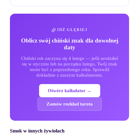
IDŹ GŁĘBIEJ
Oblicz swój chiński znak dla dowolnej
daty
Chiński rok zaczyna się 4 lutego — jeśli urodziłeś
się w styczniu lub na początku lutego, Twój znak
może być z poprzedniego roku. Sprawdź
dokładnie z naszym kalkulatorem.
Otwórz kalkulator →
Zamów rozkład tarota
Smok
w innych żywiołach