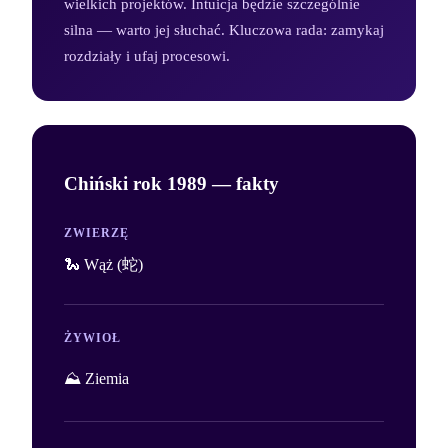
wielkich projektów. Intuicja będzie szczególnie
silna — warto jej słuchać. Kluczowa rada: zamykaj
rozdziały i ufaj procesowi.
Chiński rok
1989
— fakty
ZWIERZĘ
🐍 Wąż (蛇)
ŻYWIOŁ
⛰️ Ziemia