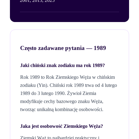
2001, 2013, 2025
Często zadawane pytania —
1989
Jaki chiński znak zodiaku ma rok
1989
?
Rok
1989
to Rok
Ziemskiego
Węża
w chińskim
zodiaku (
Yin
). Chiński rok
1989
trwa od 4 lutego
1989
do 3 lutego
1990
. Żywioł
Ziemia
modyfikuje cechy bazowego znaku
Węża
,
tworząc unikalną kombinację osobowości.
Jaka jest osobowość
Ziemskiego
Węża
?
Ziemski Wąż to najbardziej praktyczny i