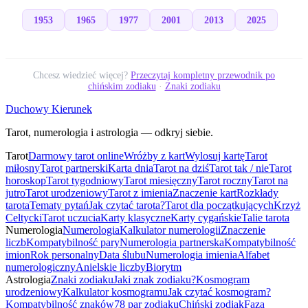
1953
1965
1977
2001
2013
2025
Chcesz wiedzieć więcej?
Przeczytaj kompletny przewodnik po
chińskim zodiaku
·
Znaki zodiaku
Duchowy Kierunek
Tarot, numerologia i astrologia — odkryj siebie.
Tarot
Darmowy tarot online
Wróżby z kart
Wylosuj kartę
Tarot
miłosny
Tarot partnerski
Karta dnia
Tarot na dziś
Tarot tak / nie
Tarot
horoskop
Tarot tygodniowy
Tarot miesięczny
Tarot roczny
Tarot na
jutro
Tarot urodzeniowy
Tarot z imienia
Znaczenie kart
Rozkłady
tarota
Tematy pytań
Jak czytać tarota?
Tarot dla początkujących
Krzyż
Celtycki
Tarot uczucia
Karty klasyczne
Karty cygańskie
Talie tarota
Numerologia
Numerologia
Kalkulator numerologii
Znaczenie
liczb
Kompatybilność pary
Numerologia partnerska
Kompatybilność
imion
Rok personalny
Data ślubu
Numerologia imienia
Alfabet
numerologiczny
Anielskie liczby
Biorytm
Astrologia
Znaki zodiaku
Jaki znak zodiaku?
Kosmogram
urodzeniowy
Kalkulator kosmogramu
Jak czytać kosmogram?
Kompatybilność znaków
78 par zodiaku
Chiński zodiak
Faza