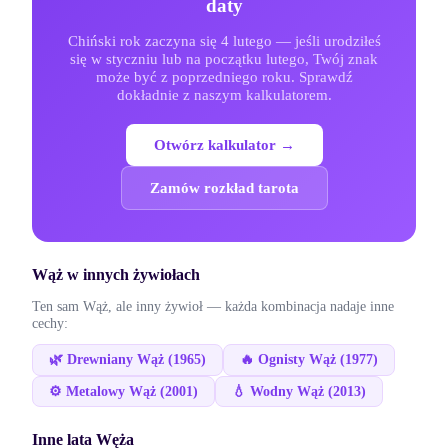
daty
Chiński rok zaczyna się 4 lutego — jeśli urodziłeś
się w styczniu lub na początku lutego, Twój znak
może być z poprzedniego roku. Sprawdź
dokładnie z naszym kalkulatorem.
Otwórz kalkulator →
Zamów rozkład tarota
Wąż
w innych żywiołach
Ten sam
Wąż
, ale inny żywioł — każda kombinacja nadaje inne
cechy:
🌿
Drewniany
Wąż
(
1965
)
🔥
Ognisty
Wąż
(
1977
)
⚙️
Metalowy
Wąż
(
2001
)
💧
Wodny
Wąż
(
2013
)
Inne lata
Węża