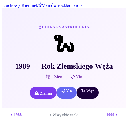
Duchowy Kierunek
Zamów rozkład tarota
CHIŃSKA ASTROLOGIA
🐍
1989
— Rok
Ziemskiego
Węża
蛇
·
Ziemia
·
🌙
Yin
🌙
Yin
🐍
Wąż
⛰️
Ziemia
1988
1990
↑ Wszystkie znaki