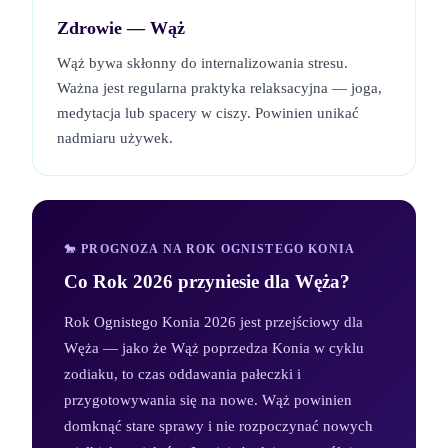
Zdrowie —
Wąż
Wąż bywa skłonny do internalizowania stresu.
Ważna jest regularna praktyka relaksacyjna — joga,
medytacja lub spacery w ciszy. Powinien unikać
nadmiaru używek.
🐎 PROGNOZA NA ROK OGNISTEGO KONIA
Co Rok 2026 przyniesie dla
Węża
?
Rok Ognistego Konia 2026 jest przejściowy dla
Węża — jako że Wąż poprzedza Konia w cyklu
zodiaku, to czas oddawania pałeczki i
przygotowywania się na nowe. Wąż powinien
domknąć stare sprawy i nie rozpoczynać nowych