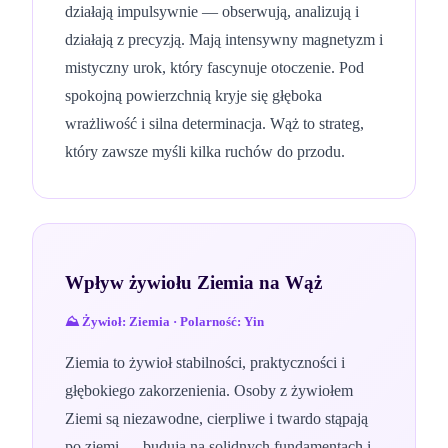
działają impulsywnie — obserwują, analizują i
działają z precyzją. Mają intensywny magnetyzm i
mistyczny urok, który fascynuje otoczenie. Pod
spokojną powierzchnią kryje się głęboka
wrażliwość i silna determinacja. Wąż to strateg,
który zawsze myśli kilka ruchów do przodu.
Wpływ żywiołu
Ziemia
na
Wąż
⛰️
Żywioł:
Ziemia
· Polarność:
Yin
Ziemia to żywioł stabilności, praktyczności i
głębokiego zakorzenienia. Osoby z żywiołem
Ziemi są niezawodne, cierpliwe i twardo stąpają
po ziemi — budują na solidnych fundamentach i