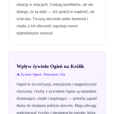
intuicję w relacjach. Unikają konfliktów, ale nie
dlatego, że są słabi — ich spokój to mądrość, nie
ucieczka. Tworzą otoczenie pełne harmonii i
ciepła, a ich obecność uspokaja nawet
najtrudniejsze sytuacje.
Wpływ żywiołu
Ogień
na
Królik
🔥
Żywioł:
Ogień
· Polarność:
Yin
Ogień to żywioł pasji, entuzjazmu i magnetycznej
charyzmy. Osoby z żywiołem Ognia są naturalnie
dominujące, ciepłe i inspirujące — potrafią zapalić
tłumy do działania jednym słowem. Mają odwagę
podejmować ryzyko i niesamowitą energię, która