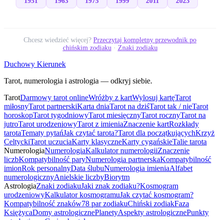
1951
1963
1975
1999
2011
2023
Chcesz wiedzieć więcej?
Przeczytaj kompletny przewodnik po
chińskim zodiaku
·
Znaki zodiaku
Duchowy Kierunek
Tarot, numerologia i astrologia — odkryj siebie.
Tarot
Darmowy tarot online
Wróżby z kart
Wylosuj kartę
Tarot
miłosny
Tarot partnerski
Karta dnia
Tarot na dziś
Tarot tak / nie
Tarot
horoskop
Tarot tygodniowy
Tarot miesięczny
Tarot roczny
Tarot na
jutro
Tarot urodzeniowy
Tarot z imienia
Znaczenie kart
Rozkłady
tarota
Tematy pytań
Jak czytać tarota?
Tarot dla początkujących
Krzyż
Celtycki
Tarot uczucia
Karty klasyczne
Karty cygańskie
Talie tarota
Numerologia
Numerologia
Kalkulator numerologii
Znaczenie
liczb
Kompatybilność pary
Numerologia partnerska
Kompatybilność
imion
Rok personalny
Data ślubu
Numerologia imienia
Alfabet
numerologiczny
Anielskie liczby
Biorytm
Astrologia
Znaki zodiaku
Jaki znak zodiaku?
Kosmogram
urodzeniowy
Kalkulator kosmogramu
Jak czytać kosmogram?
Kompatybilność znaków
78 par zodiaku
Chiński zodiak
Faza
Księżyca
Domy astrologiczne
Planety
Aspekty astrologiczne
Punkty