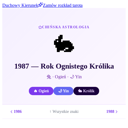
Duchowy Kierunek
Zamów rozkład tarota
CHIŃSKA ASTROLOGIA
🐇
1987
— Rok
Ognistego
Królika
兔
·
Ogień
·
🌙
Yin
🔥
Ogień
🌙
Yin
🐇
Królik
1986
1988
↑ Wszystkie znaki