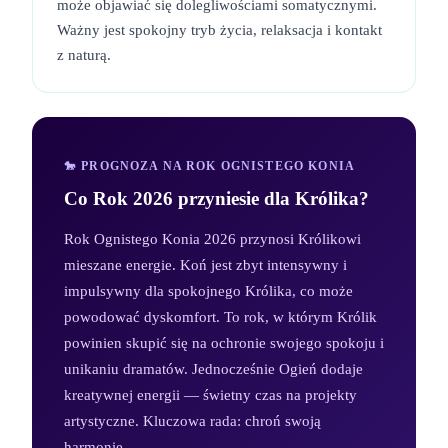
może objawiać się dolegliwościami somatycznymi.
Ważny jest spokojny tryb życia, relaksacja i kontakt
z naturą.
🐎 PROGNOZA NA ROK OGNISTEGO KONIA
Co Rok 2026 przyniesie dla
Królika
?
Rok Ognistego Konia 2026 przynosi Królikowi
mieszane energie. Koń jest zbyt intensywny i
impulsywny dla spokojnego Królika, co może
powodować dyskomfort. To rok, w którym Królik
powinien skupić się na ochronie swojego spokoju i
unikaniu dramatów. Jednocześnie Ogień dodaje
kreatywnej energii — świetny czas na projekty
artystyczne. Kluczowa rada: chroń swoją
harmonię.