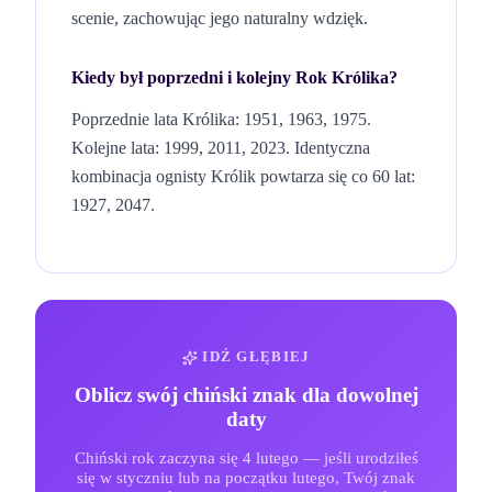
scenie, zachowując jego naturalny wdzięk.
Kiedy był poprzedni i kolejny Rok
Królika
?
Poprzednie lata Królika: 1951, 1963, 1975.
Kolejne lata: 1999, 2011, 2023.
Identyczna
kombinacja
ognisty
Królik
powtarza się co 60 lat
:
1927, 2047
.
IDŹ GŁĘBIEJ
Oblicz swój chiński znak dla dowolnej
daty
Chiński rok zaczyna się 4 lutego — jeśli urodziłeś
się w styczniu lub na początku lutego, Twój znak