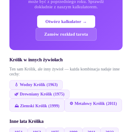
może być z poprzedniego roku. Sprawdź
dokładnie z naszym kalkulatorem.
Otwórz kalkulator →
Zamów rozkład tarota
Królik
w innych żywiołach
Ten sam
Królik
, ale inny żywioł — każda kombinacja nadaje inne
cechy:
💧
Wodny
Królik
(
1963
)
🌿
Drewniany
Królik
(
1975
)
⚙️
Metalowy
Królik
(
2011
)
⛰️
Ziemski
Królik
(
1999
)
Inne lata
Królika