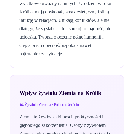
wyjątkowo uważny na innych. Urodzeni w roku
Królika mają doskonały smak estetyczny i silną
intuicję w relacjach. Unikają konfliktów, ale nie
dlatego, że są słabi — ich spokój to mądrość, nie
ucieczka. Tworzą otoczenie pełne harmonii i
ciepła, a ich obecność uspokaja nawet
najtrudniejsze sytuacje.
Wpływ żywiołu
Ziemia
na
Królik
⛰️
Żywioł:
Ziemia
· Polarność:
Yin
Ziemia to żywioł stabilności, praktyczności i
głębokiego zakorzenienia. Osoby z żywiołem
Ziemi są niezawodne, cierpliwe i twardo stąpają