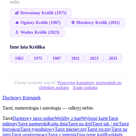
cechy:
🌿
Drewniany
Królik
(
1975
)
🔥
Ognisty
Królik
(
1987
)
⚙️
Metalowy
Królik
(
2011
)
💧
Wodny
Królik
(
2023
)
Inne lata
Królika
1963
1975
1987
2011
2023
2035
Chcesz wiedzieć więcej?
Przeczytaj kompletny przewodnik po
chińskim zodiaku
·
Znaki zodiaku
Duchowy Kierunek
Tarot, numerologia i astrologia — odkryj siebie.
Tarot
Darmowy tarot online
Wróżby z kart
Wylosuj kartę
Tarot
miłosny
Tarot partnerski
Karta dnia
Tarot na dziś
Tarot tak / nie
Tarot
horoskop
Tarot tygodniowy
Tarot miesięczny
Tarot roczny
Tarot na
jutro
Tarot urodzeniowy
Tarot z imienia
Znaczenie kart
Rozkłady