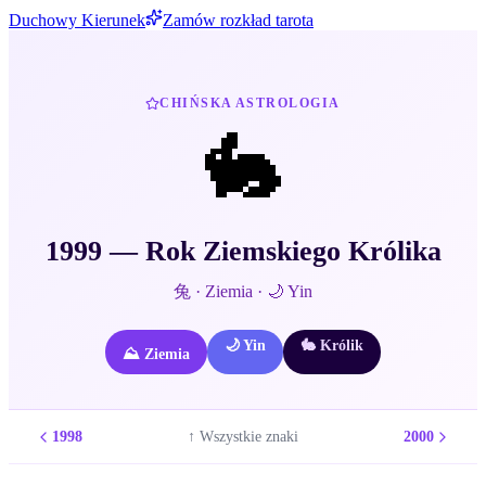
Duchowy Kierunek
Zamów rozkład tarota
CHIŃSKA ASTROLOGIA
🐇
1999
— Rok
Ziemskiego
Królika
兔
·
Ziemia
·
🌙
Yin
🌙
Yin
🐇
Królik
⛰️
Ziemia
1998
2000
↑ Wszystkie znaki