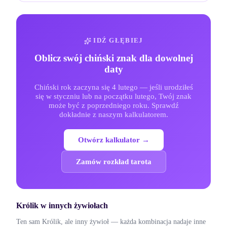
IDŹ GŁĘBIEJ
Oblicz swój chiński znak dla dowolnej
daty
Chiński rok zaczyna się 4 lutego — jeśli urodziłeś
się w styczniu lub na początku lutego, Twój znak
może być z poprzedniego roku. Sprawdź
dokładnie z naszym kalkulatorem.
Otwórz kalkulator →
Zamów rozkład tarota
Królik
w innych żywiołach
Ten sam
Królik
, ale inny żywioł — każda kombinacja nadaje inne