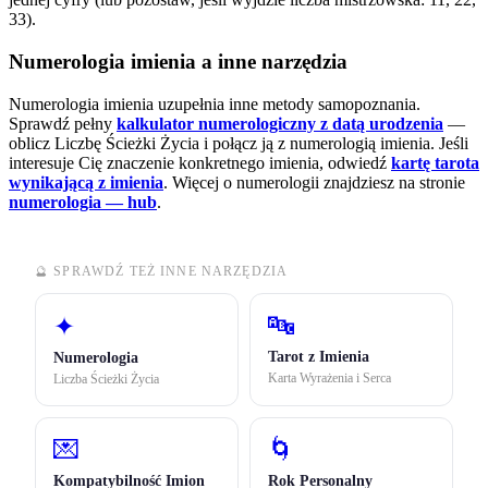
33).
Numerologia imienia a inne narzędzia
Numerologia imienia uzupełnia inne metody samopoznania.
Sprawdź pełny
kalkulator numerologiczny z datą urodzenia
—
oblicz Liczbę Ścieżki Życia i połącz ją z numerologią imienia. Jeśli
interesuje Cię znaczenie konkretnego imienia, odwiedź
kartę tarota
wynikającą z imienia
.
Więcej o numerologii znajdziesz na stronie
numerologia — hub
.
🔮 SPRAWDŹ TEŻ INNE NARZĘDZIA
🔤
✦
Tarot z Imienia
Numerologia
Karta Wyrażenia i Serca
Liczba Ścieżki Życia
💌
🌀
Kompatybilność Imion
Rok Personalny