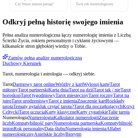
Czy Wasze imiona pasują?
Twój rok numerologiczny
Odkryj pełną historię swojego imienia
Pełna analiza numerologiczna łączy numerologię imienia z Liczbą
Ścieżki Życia, rokiem personalnym i cyklami życiowymi —
kilkanaście stron głębokiej wiedzy o Tobie.
Zamów pełną analizę numerologiczną
Duchowy Kierunek
Tarot, numerologia i astrologia — odkryj siebie.
Tarot
Darmowy tarot online
Wróżby z kart
Wylosuj kartę
Tarot
miłosny
Tarot partnerski
Karta dnia
Tarot na dziś
Tarot tak / nie
Tarot
horoskop
Tarot tygodniowy
Tarot miesięczny
Tarot roczny
Tarot na
jutro
Tarot urodzeniowy
Tarot z imienia
Znaczenie kart
Rozkłady
tarota
Tematy pytań
Jak czytać tarota?
Tarot dla początkujących
Krzyż
Celtycki
Tarot uczucia
Karty klasyczne
Karty cygańskie
Talie tarota
Numerologia
Numerologia
Kalkulator numerologii
Znaczenie
liczb
Kompatybilność pary
Numerologia partnerska
Kompatybilność
imion
Rok personalny
Data ślubu
Numerologia imienia
Alfabet
numerologiczny
Anielskie liczby
Biorytm