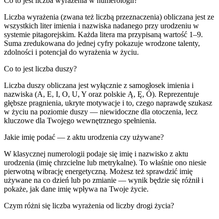
Co to jest liczba wyrażenia w numerologii?
Liczba wyrażenia (zwana też liczbą przeznaczenia) obliczana jest ze
wszystkich liter imienia i nazwiska nadanego przy urodzeniu w
systemie pitagorejskim. Każda litera ma przypisaną wartość 1–9.
Suma zredukowana do jednej cyfry pokazuje wrodzone talenty,
zdolności i potencjał do wyrażenia w życiu.
Co to jest liczba duszy?
Liczba duszy obliczana jest wyłącznie z samogłosek imienia i
nazwiska (A, E, I, O, U, Y oraz polskie Ą, Ę, Ó). Reprezentuje
głębsze pragnienia, ukryte motywacje i to, czego naprawdę szukasz
w życiu na poziomie duszy — niewidoczne dla otoczenia, lecz
kluczowe dla Twojego wewnętrznego spełnienia.
Jakie imię podać — z aktu urodzenia czy używane?
W klasycznej numerologii podaje się imię i nazwisko z aktu
urodzenia (imię chrzcielne lub metrykalne). To właśnie ono niesie
pierwotną wibrację energetyczną. Możesz też sprawdzić imię
używane na co dzień lub po zmianie — wynik będzie się różnił i
pokaże, jak dane imię wpływa na Twoje życie.
Czym różni się liczba wyrażenia od liczby drogi życia?