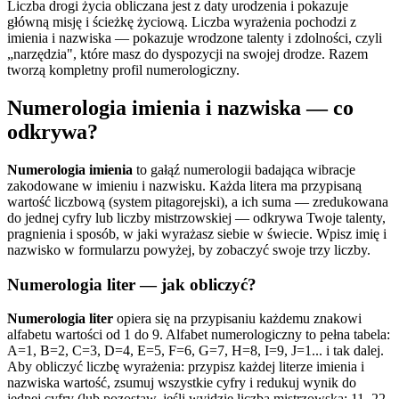
Liczba drogi życia obliczana jest z daty urodzenia i pokazuje
główną misję i ścieżkę życiową. Liczba wyrażenia pochodzi z
imienia i nazwiska — pokazuje wrodzone talenty i zdolności, czyli
„narzędzia", które masz do dyspozycji na swojej drodze. Razem
tworzą kompletny profil numerologiczny.
Numerologia imienia i nazwiska — co
odkrywa?
Numerologia imienia
to gałąź numerologii badająca wibracje
zakodowane w imieniu i nazwisku. Każda litera ma przypisaną
wartość liczbową (system pitagorejski), a ich suma — zredukowana
do jednej cyfry lub liczby mistrzowskiej — odkrywa Twoje talenty,
pragnienia i sposób, w jaki wyrażasz siebie w świecie. Wpisz imię i
nazwisko w formularzu powyżej, by zobaczyć swoje trzy liczby.
Numerologia liter — jak obliczyć?
Numerologia liter
opiera się na przypisaniu każdemu znakowi
alfabetu wartości od 1 do 9. Alfabet numerologiczny to pełna tabela:
A=1, B=2, C=3, D=4, E=5, F=6, G=7, H=8, I=9, J=1... i tak dalej.
Aby obliczyć liczbę wyrażenia: przypisz każdej literze imienia i
nazwiska wartość, zsumuj wszystkie cyfry i redukuj wynik do
jednej cyfry (lub pozostaw, jeśli wyjdzie liczba mistrzowska: 11, 22,