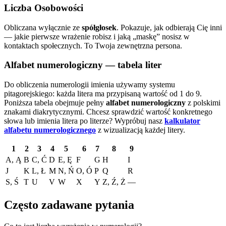
Liczba Osobowości
Obliczana wyłącznie ze
spółgłosek
. Pokazuje, jak odbierają Cię inni
— jakie pierwsze wrażenie robisz i jaką „maskę” nosisz w
kontaktach społecznych. To Twoja zewnętrzna persona.
Alfabet numerologiczny — tabela liter
Do obliczenia numerologii imienia używamy systemu
pitagorejskiego: każda litera ma przypisaną wartość od 1 do 9.
Poniższa tabela obejmuje pełny
alfabet numerologiczny
z polskimi
znakami diakrytycznymi. Chcesz sprawdzić wartość konkretnego
słowa lub imienia litera po literze?
Wypróbuj nasz
kalkulator
alfabetu numerologicznego
z wizualizacją każdej litery.
1
2
3
4
5
6
7
8
9
A, Ą
B
C, Ć
D
E, Ę
F
G
H
I
J
K
L, Ł
M
N, Ń
O, Ó
P
Q
R
S, Ś
T
U
V
W
X
Y
Z, Ź, Ż
—
Często zadawane pytania