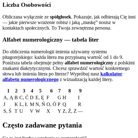
Liczba Osobowości
Obliczana wyłącznie ze
spółgłosek
. Pokazuje, jak odbierają Cię inni
— jakie pierwsze wrażenie robisz i jaką „maskę” nosisz w
kontaktach społecznych. To Twoja zewnętrzna persona.
Alfabet numerologiczny — tabela liter
Do obliczenia numerologii imienia używamy systemu
pitagorejskiego: każda litera ma przypisaną wartość od 1 do 9.
Poniższa tabela obejmuje pełny
alfabet numerologiczny
z polskimi
znakami diakrytycznymi. Chcesz sprawdzić wartość konkretnego
słowa lub imienia litera po literze?
Wypróbuj nasz
kalkulator
alfabetu numerologicznego
z wizualizacją każdej litery.
1
2
3
4
5
6
7
8
9
A, Ą
B
C, Ć
D
E, Ę
F
G
H
I
J
K
L, Ł
M
N, Ń
O, Ó
P
Q
R
S, Ś
T
U
V
W
X
Y
Z, Ź, Ż
—
Często zadawane pytania