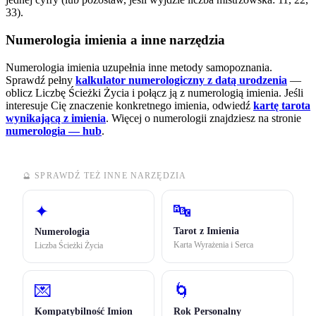
33).
Numerologia imienia a inne narzędzia
Numerologia imienia uzupełnia inne metody samopoznania.
Sprawdź pełny
kalkulator numerologiczny z datą urodzenia
—
oblicz Liczbę Ścieżki Życia i połącz ją z numerologią imienia. Jeśli
interesuje Cię znaczenie konkretnego imienia, odwiedź
kartę tarota
wynikającą z imienia
.
Więcej o numerologii znajdziesz na stronie
numerologia — hub
.
🔮 SPRAWDŹ TEŻ INNE NARZĘDZIA
🔤
✦
Tarot z Imienia
Numerologia
Karta Wyrażenia i Serca
Liczba Ścieżki Życia
💌
🌀
Kompatybilność Imion
Rok Personalny