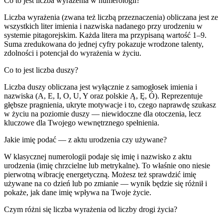
Co to jest liczba wyrażenia w numerologii?
Liczba wyrażenia (zwana też liczbą przeznaczenia) obliczana jest ze
wszystkich liter imienia i nazwiska nadanego przy urodzeniu w
systemie pitagorejskim. Każda litera ma przypisaną wartość 1–9.
Suma zredukowana do jednej cyfry pokazuje wrodzone talenty,
zdolności i potencjał do wyrażenia w życiu.
Co to jest liczba duszy?
Liczba duszy obliczana jest wyłącznie z samogłosek imienia i
nazwiska (A, E, I, O, U, Y oraz polskie Ą, Ę, Ó). Reprezentuje
głębsze pragnienia, ukryte motywacje i to, czego naprawdę szukasz
w życiu na poziomie duszy — niewidoczne dla otoczenia, lecz
kluczowe dla Twojego wewnętrznego spełnienia.
Jakie imię podać — z aktu urodzenia czy używane?
W klasycznej numerologii podaje się imię i nazwisko z aktu
urodzenia (imię chrzcielne lub metrykalne). To właśnie ono niesie
pierwotną wibrację energetyczną. Możesz też sprawdzić imię
używane na co dzień lub po zmianie — wynik będzie się różnił i
pokaże, jak dane imię wpływa na Twoje życie.
Czym różni się liczba wyrażenia od liczby drogi życia?