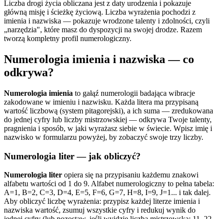
Liczba drogi życia obliczana jest z daty urodzenia i pokazuje
główną misję i ścieżkę życiową. Liczba wyrażenia pochodzi z
imienia i nazwiska — pokazuje wrodzone talenty i zdolności, czyli
„narzędzia", które masz do dyspozycji na swojej drodze. Razem
tworzą kompletny profil numerologiczny.
Numerologia imienia i nazwiska — co
odkrywa?
Numerologia imienia
to gałąź numerologii badająca wibracje
zakodowane w imieniu i nazwisku. Każda litera ma przypisaną
wartość liczbową (system pitagorejski), a ich suma — zredukowana
do jednej cyfry lub liczby mistrzowskiej — odkrywa Twoje talenty,
pragnienia i sposób, w jaki wyrażasz siebie w świecie. Wpisz imię i
nazwisko w formularzu powyżej, by zobaczyć swoje trzy liczby.
Numerologia liter — jak obliczyć?
Numerologia liter
opiera się na przypisaniu każdemu znakowi
alfabetu wartości od 1 do 9. Alfabet numerologiczny to pełna tabela:
A=1, B=2, C=3, D=4, E=5, F=6, G=7, H=8, I=9, J=1... i tak dalej.
Aby obliczyć liczbę wyrażenia: przypisz każdej literze imienia i
nazwiska wartość, zsumuj wszystkie cyfry i redukuj wynik do
jednej cyfry (lub pozostaw, jeśli wyjdzie liczba mistrzowska: 11, 22,