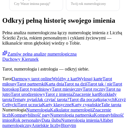
Czy Wasze imiona pasują?
Twój rok numerologiczny
Odkryj pełną historię swojego imienia
Pełna analiza numerologiczna łączy numerologię imienia z Liczbą
Ścieżki Życia, rokiem personalnym i cyklami życiowymi —
kilkanaście stron głębokiej wiedzy o Tobie.
Zamów pełną analizę numerologiczną
Duchowy Kierunek
Tarot, numerologia i astrologia — odkryj siebie.
Tarot
Darmowy tarot online
Wróżby z kart
Wylosuj kartę
Tarot
miłosny
Tarot partnerski
Karta dnia
Tarot na dziś
Tarot tak / nie
Tarot
horoskop
Tarot tygodniowy
Tarot miesięczny
Tarot roczny
Tarot na
jutro
Tarot urodzeniowy
Tarot z imienia
Znaczenie kart
Rozkłady
tarota
Tematy pytań
Jak czytać tarota?
Tarot dla początkujących
Krzyż
Celtycki
Tarot uczucia
Karty klasyczne
Karty cygańskie
Talie tarota
Numerologia
Numerologia
Kalkulator numerologii
Znaczenie
liczb
Kompatybilność pary
Numerologia partnerska
Kompatybilność
imion
Rok personalny
Data ślubu
Numerologia imienia
Alfabet
numerologiczny
Anielskie liczby
Biorytm