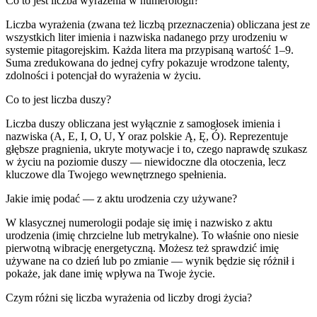
Co to jest liczba wyrażenia w numerologii?
Liczba wyrażenia (zwana też liczbą przeznaczenia) obliczana jest ze
wszystkich liter imienia i nazwiska nadanego przy urodzeniu w
systemie pitagorejskim. Każda litera ma przypisaną wartość 1–9.
Suma zredukowana do jednej cyfry pokazuje wrodzone talenty,
zdolności i potencjał do wyrażenia w życiu.
Co to jest liczba duszy?
Liczba duszy obliczana jest wyłącznie z samogłosek imienia i
nazwiska (A, E, I, O, U, Y oraz polskie Ą, Ę, Ó). Reprezentuje
głębsze pragnienia, ukryte motywacje i to, czego naprawdę szukasz
w życiu na poziomie duszy — niewidoczne dla otoczenia, lecz
kluczowe dla Twojego wewnętrznego spełnienia.
Jakie imię podać — z aktu urodzenia czy używane?
W klasycznej numerologii podaje się imię i nazwisko z aktu
urodzenia (imię chrzcielne lub metrykalne). To właśnie ono niesie
pierwotną wibrację energetyczną. Możesz też sprawdzić imię
używane na co dzień lub po zmianie — wynik będzie się różnił i
pokaże, jak dane imię wpływa na Twoje życie.
Czym różni się liczba wyrażenia od liczby drogi życia?