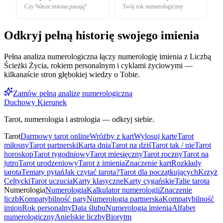
Czy Wasze imiona pasują?
Twój rok numerologiczny
Odkryj pełną historię swojego imienia
Pełna analiza numerologiczna łączy numerologię imienia z Liczbą
Ścieżki Życia, rokiem personalnym i cyklami życiowymi —
kilkanaście stron głębokiej wiedzy o Tobie.
Zamów pełną analizę numerologiczną
Duchowy Kierunek
Tarot, numerologia i astrologia — odkryj siebie.
Tarot
Darmowy tarot online
Wróżby z kart
Wylosuj kartę
Tarot
miłosny
Tarot partnerski
Karta dnia
Tarot na dziś
Tarot tak / nie
Tarot
horoskop
Tarot tygodniowy
Tarot miesięczny
Tarot roczny
Tarot na
jutro
Tarot urodzeniowy
Tarot z imienia
Znaczenie kart
Rozkłady
tarota
Tematy pytań
Jak czytać tarota?
Tarot dla początkujących
Krzyż
Celtycki
Tarot uczucia
Karty klasyczne
Karty cygańskie
Talie tarota
Numerologia
Numerologia
Kalkulator numerologii
Znaczenie
liczb
Kompatybilność pary
Numerologia partnerska
Kompatybilność
imion
Rok personalny
Data ślubu
Numerologia imienia
Alfabet
numerologiczny
Anielskie liczby
Biorytm