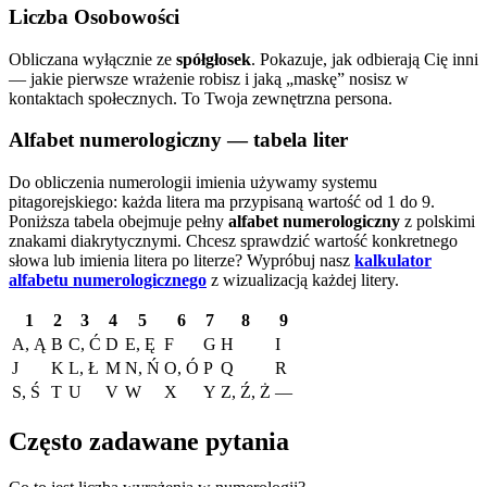
Liczba Osobowości
Obliczana wyłącznie ze
spółgłosek
. Pokazuje, jak odbierają Cię inni
— jakie pierwsze wrażenie robisz i jaką „maskę” nosisz w
kontaktach społecznych. To Twoja zewnętrzna persona.
Alfabet numerologiczny — tabela liter
Do obliczenia numerologii imienia używamy systemu
pitagorejskiego: każda litera ma przypisaną wartość od 1 do 9.
Poniższa tabela obejmuje pełny
alfabet numerologiczny
z polskimi
znakami diakrytycznymi. Chcesz sprawdzić wartość konkretnego
słowa lub imienia litera po literze?
Wypróbuj nasz
kalkulator
alfabetu numerologicznego
z wizualizacją każdej litery.
1
2
3
4
5
6
7
8
9
A, Ą
B
C, Ć
D
E, Ę
F
G
H
I
J
K
L, Ł
M
N, Ń
O, Ó
P
Q
R
S, Ś
T
U
V
W
X
Y
Z, Ź, Ż
—
Często zadawane pytania