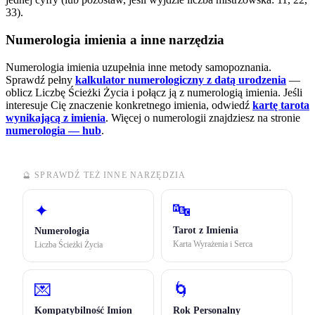
33).
Numerologia imienia a inne narzędzia
Numerologia imienia uzupełnia inne metody samopoznania.
Sprawdź pełny
kalkulator numerologiczny z datą urodzenia
—
oblicz Liczbę Ścieżki Życia i połącz ją z numerologią imienia. Jeśli
interesuje Cię znaczenie konkretnego imienia, odwiedź
kartę tarota
wynikającą z imienia
.
Więcej o numerologii znajdziesz na stronie
numerologia — hub
.
🔮 SPRAWDŹ TEŻ INNE NARZĘDZIA
🔤
✦
Tarot z Imienia
Numerologia
Karta Wyrażenia i Serca
Liczba Ścieżki Życia
💌
🌀
Kompatybilność Imion
Rok Personalny