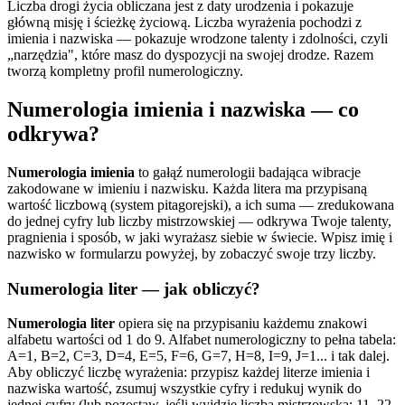
Liczba drogi życia obliczana jest z daty urodzenia i pokazuje
główną misję i ścieżkę życiową. Liczba wyrażenia pochodzi z
imienia i nazwiska — pokazuje wrodzone talenty i zdolności, czyli
„narzędzia", które masz do dyspozycji na swojej drodze. Razem
tworzą kompletny profil numerologiczny.
Numerologia imienia i nazwiska — co
odkrywa?
Numerologia imienia
to gałąź numerologii badająca wibracje
zakodowane w imieniu i nazwisku. Każda litera ma przypisaną
wartość liczbową (system pitagorejski), a ich suma — zredukowana
do jednej cyfry lub liczby mistrzowskiej — odkrywa Twoje talenty,
pragnienia i sposób, w jaki wyrażasz siebie w świecie. Wpisz imię i
nazwisko w formularzu powyżej, by zobaczyć swoje trzy liczby.
Numerologia liter — jak obliczyć?
Numerologia liter
opiera się na przypisaniu każdemu znakowi
alfabetu wartości od 1 do 9. Alfabet numerologiczny to pełna tabela:
A=1, B=2, C=3, D=4, E=5, F=6, G=7, H=8, I=9, J=1... i tak dalej.
Aby obliczyć liczbę wyrażenia: przypisz każdej literze imienia i
nazwiska wartość, zsumuj wszystkie cyfry i redukuj wynik do
jednej cyfry (lub pozostaw, jeśli wyjdzie liczba mistrzowska: 11, 22,