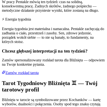
W pracy Pentakle mówią ten tydzień: czas na solidną,
konsekwentną pracę. Żadnych skrótów, żadnego pośpiechu —
metodyczne działanie przyniesie wyniki, które zostaną na długo.
⚡ Energia tygodnia
Energia tygodnia jest materialna i namacalna. Pentakle zachęcają do
zadbania o ciało, przestrzeń i zasoby. Sen, zdrowe jedzenie,
porządek wokół siebie — to nie są banały, to fundamenty, na
których stoisz.
Chcesz głębszej interpretacji na ten tydzień?
Zamów spersonalizowany rozkład tarota dla
Bliźnięta
— odpowiem
na Twoje konkretne pytania.
Zamów rozkład tarota
Tarot Tygodniowy
Bliźnięta
♊
— Twój
tarotowy profil
Bliźnięta w tarocie są symbolizowane przez Kochanków — kartę
wyborów, dualności i połączenia. Osoby spod tego znaku czytają