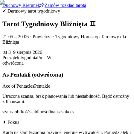
Duchowy Kierunek
Zamów rozkład tarota
✔ Darmowy tarot tygodniowy
Tarot Tygodniowy
Bliźnięta
♊
21.05 – 20.06
·
Powietrze
· Tygodniowy Horoskop Tarotowy dla
Bliźnięta
📅
3–9 sierpnia 2026
Początek tygodnia
Pn – Wt
odwrócona
As Pentakli
(odwrócona)
Ace of Pentacles
Pentakle
Utracona szansa, brak planowania lub niestabilność. Bądź ostrożny
z finansami.
szansa
obfitość
stabilność
finanse
sukces
✦ Fokus
Karta na start tygodnia przynosi energię wytrwałości. Poniedziałek i