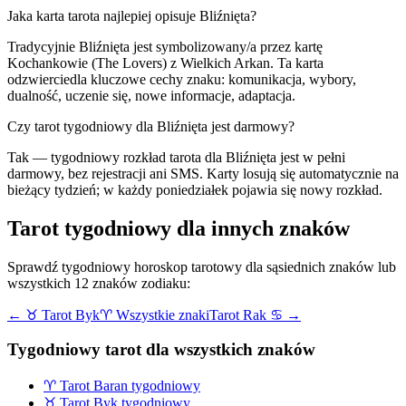
Jaka karta tarota najlepiej opisuje
Bliźnięta
?
Tradycyjnie
Bliźnięta
jest symbolizowany/a przez kartę
Kochankowie
(
The Lovers
) z Wielkich Arkan. Ta karta
odzwierciedla kluczowe cechy znaku:
komunikacja, wybory,
dualność, uczenie się, nowe informacje, adaptacja
.
Czy tarot tygodniowy dla
Bliźnięta
jest darmowy?
Tak — tygodniowy rozkład tarota dla
Bliźnięta
jest w pełni
darmowy, bez rejestracji ani SMS. Karty losują się automatycznie na
bieżący tydzień; w każdy poniedziałek pojawia się nowy rozkład.
Tarot tygodniowy dla innych znaków
Sprawdź tygodniowy horoskop tarotowy dla sąsiednich znaków lub
wszystkich 12 znaków zodiaku:
←
♉
Tarot
Byk
♈ Wszystkie znaki
Tarot
Rak
♋
→
Tygodniowy tarot dla wszystkich znaków
♈
Tarot
Baran
tygodniowy
♉
Tarot
Byk
tygodniowy