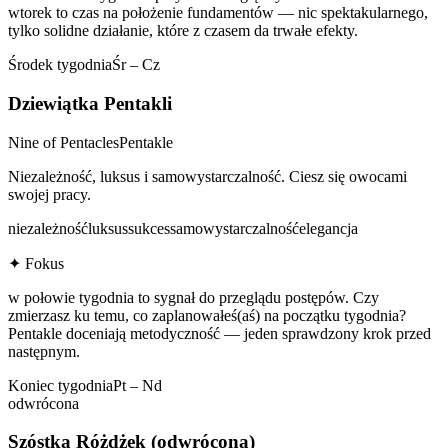
wtorek to czas na położenie fundamentów — nic spektakularnego,
tylko solidne działanie, które z czasem da trwałe efekty.
Środek tygodnia
Śr – Cz
Dziewiątka Pentakli
Nine of Pentacles
Pentakle
Niezależność, luksus i samowystarczalność. Ciesz się owocami
swojej pracy.
niezależność
luksus
sukces
samowystarczalność
elegancja
✦ Fokus
w połowie tygodnia to sygnał do przeglądu postępów. Czy
zmierzasz ku temu, co zaplanowałeś(aś) na początku tygodnia?
Pentakle doceniają metodyczność — jeden sprawdzony krok przed
następnym.
Koniec tygodnia
Pt – Nd
odwrócona
Szóstka Różdżek
(odwrócona)