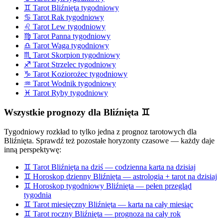
♊
Tarot
Bliźnięta
tygodniowy
♋
Tarot
Rak
tygodniowy
♌
Tarot
Lew
tygodniowy
♍
Tarot
Panna
tygodniowy
♎
Tarot
Waga
tygodniowy
♏
Tarot
Skorpion
tygodniowy
♐
Tarot
Strzelec
tygodniowy
♑
Tarot
Koziorożec
tygodniowy
♒
Tarot
Wodnik
tygodniowy
♓
Tarot
Ryby
tygodniowy
Wszystkie prognozy dla
Bliźnięta
♊
Tygodniowy rozkład to tylko jedna z prognoz tarotowych dla
Bliźnięta
. Sprawdź też pozostałe horyzonty czasowe — każdy daje
inną perspektywę:
♊
Tarot
Bliźnięta
na dziś — codzienna karta na dzisiaj
♊
Horoskop dzienny
Bliźnięta
— astrologia + tarot na dzisiaj
♊
Horoskop tygodniowy
Bliźnięta
— pełen przegląd
tygodnia
♊
Tarot miesięczny
Bliźnięta
— karta na cały miesiąc
♊
Tarot roczny
Bliźnięta
— prognoza na cały rok