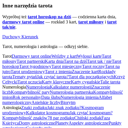
Inne narzędzia tarota
Wypróbuj też
tarot horoskop na dziś
— codzienna karta dnia,
darmowy tarot online
— rozkład 3 kart,
tarot miłosny
i
tarot
tak/nie
.
Duchowy Kierunek
Tarot, numerologia i astrologia — odkryj siebie.
Tarot
Darmowy tarot online
Wróżby z kart
Wylosuj kartę
Tarot
miłosny
Tarot partnerski
Karta dnia
Tarot na dziś
Tarot tak / nie
Tarot
horoskop
Tarot tygodniowy
Tarot miesięczny
Tarot roczny
Tarot na
jutro
Tarot urodzeniowy
Tarot z imienia
Znaczenie kart
Rozkłady
tarota
Tematy pytań
Jak czytać tarota?
Tarot dla początkujących
Krzyż
Celtycki
Tarot uczucia
Karty klasyczne
Karty cygańskie
Talie tarota
Numerologia
Numerologia
Kalkulator numerologii
Znaczenie
liczb
Kompatybilność pary
Numerologia partnerska
Kompatybilność
imion
Rok personalny
Data ślubu
Numerologia imienia
Alfabet
numerologiczny
Anielskie liczby
Biorytm
Astrologia
Znaki zodiaku
Jaki znak zodiaku?
Kosmogram
urodzeniowy
Kalkulator kosmogramu
Jak czytać kosmogram?
Kompatybilność znaków
78 par zodiaku
Chiński zodiak
Faza
Księżyca
Domy astrologiczne
Planety
Aspekty astrologiczne
Punkty