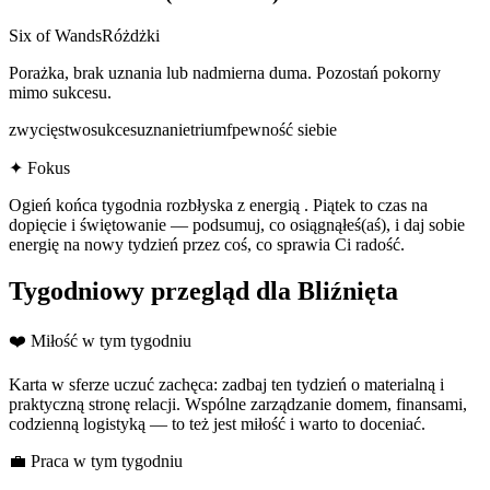
Six of Wands
Różdżki
Porażka, brak uznania lub nadmierna duma. Pozostań pokorny
mimo sukcesu.
zwycięstwo
sukces
uznanie
triumf
pewność siebie
✦ Fokus
Ogień końca tygodnia rozbłyska z energią . Piątek to czas na
dopięcie i świętowanie — podsumuj, co osiągnąłeś(aś), i daj sobie
energię na nowy tydzień przez coś, co sprawia Ci radość.
Tygodniowy przegląd dla
Bliźnięta
❤️ Miłość w tym tygodniu
Karta w sferze uczuć zachęca: zadbaj ten tydzień o materialną i
praktyczną stronę relacji. Wspólne zarządzanie domem, finansami,
codzienną logistyką — to też jest miłość i warto to doceniać.
💼 Praca w tym tygodniu