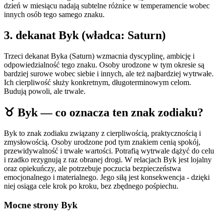
dzień w miesiącu nadają subtelne różnice w temperamencie wobec
innych osób tego samego znaku.
3
. dekanat
Byk
(władca:
Saturn
)
Trzeci dekanat Byka (Saturn) wzmacnia dyscyplinę, ambicję i
odpowiedzialność tego znaku. Osoby urodzone w tym okresie są
bardziej surowe wobec siebie i innych, ale też najbardziej wytrwałe.
Ich cierpliwość służy konkretnym, długoterminowym celom.
Budują powoli, ale trwale.
♉
Byk
— co oznacza ten znak zodiaku?
Byk to znak zodiaku związany z cierpliwością, praktycznością i
zmysłowością. Osoby urodzone pod tym znakiem cenią spokój,
przewidywalność i trwałe wartości. Potrafią wytrwale dążyć do celu
i rzadko rezygnują z raz obranej drogi. W relacjach Byk jest lojalny
oraz opiekuńczy, ale potrzebuje poczucia bezpieczeństwa
emocjonalnego i materialnego. Jego siłą jest konsekwencja - dzięki
niej osiąga cele krok po kroku, bez zbędnego pośpiechu.
Mocne strony
Byk