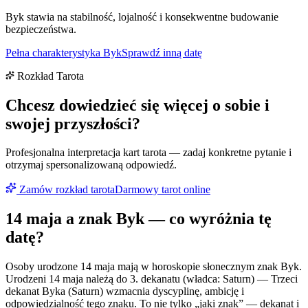
Byk stawia na stabilność, lojalność i konsekwentne budowanie
bezpieczeństwa.
Pełna charakterystyka
Byk
Sprawdź inną datę
Rozkład Tarota
Chcesz dowiedzieć się więcej o sobie i
swojej przyszłości?
Profesjonalna interpretacja kart tarota — zadaj konkretne pytanie i
otrzymaj spersonalizowaną odpowiedź.
Zamów rozkład tarota
Darmowy tarot online
14 maja
a znak
Byk
— co wyróżnia tę
datę?
Osoby urodzone 14 maja mają w horoskopie słonecznym znak Byk.
Urodzeni 14 maja należą do 3. dekanatu (władca: Saturn) — Trzeci
dekanat Byka (Saturn) wzmacnia dyscyplinę, ambicję i
odpowiedzialność tego znaku. To nie tylko „jaki znak” — dekanat i