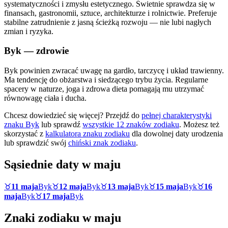
systematyczności i zmysłu estetycznego. Świetnie sprawdza się w
finansach, gastronomii, sztuce, architekturze i rolnictwie. Preferuje
stabilne zatrudnienie z jasną ścieżką rozwoju — nie lubi nagłych
zmian i ryzyka.
Byk
— zdrowie
Byk powinien zwracać uwagę na gardło, tarczycę i układ trawienny.
Ma tendencję do obżarstwa i siedzącego trybu życia. Regularne
spacery w naturze, joga i zdrowa dieta pomagają mu utrzymać
równowagę ciała i ducha.
Chcesz dowiedzieć się więcej? Przejdź do
pełnej charakterystyki
znaku
Byk
lub sprawdź
wszystkie 12 znaków zodiaku
. Możesz też
skorzystać z
kalkulatora znaku zodiaku
dla dowolnej daty urodzenia
lub sprawdzić swój
chiński znak zodiaku
.
Sąsiednie daty w
maju
♉
11 maja
Byk
♉
12 maja
Byk
♉
13 maja
Byk
♉
15 maja
Byk
♉
16
maja
Byk
♉
17 maja
Byk
Znaki zodiaku w
maju