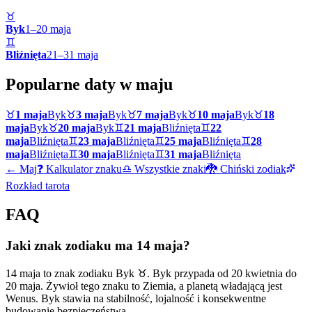
♉
Byk
1
–
20
maja
♊
Bliźnięta
21
–
31
maja
Popularne daty w
maju
♉
1 maja
Byk
♉
3 maja
Byk
♉
7 maja
Byk
♉
10 maja
Byk
♉
18
maja
Byk
♉
20 maja
Byk
♊
21 maja
Bliźnięta
♊
22
maja
Bliźnięta
♊
23 maja
Bliźnięta
♊
25 maja
Bliźnięta
♊
28
maja
Bliźnięta
♊
30 maja
Bliźnięta
♊
31 maja
Bliźnięta
←
Maj
❓ Kalkulator znaku
♎ Wszystkie znaki
🐉 Chiński zodiak
Rozkład tarota
FAQ
Jaki znak zodiaku ma 14 maja?
14 maja to znak zodiaku Byk ♉. Byk przypada od 20 kwietnia do
20 maja. Żywioł tego znaku to Ziemia, a planetą władającą jest
Wenus. Byk stawia na stabilność, lojalność i konsekwentne
budowanie bezpieczeństwa.