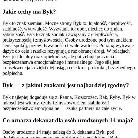
Jakie cechy ma Byk?
Byk to znak ziemiau. Mocne strony Byk to: lojalność, cierpliwość,
stabilność, wytrwałość. Wyzwania to: upór, niechęć do zmian,
zaborczość. Byk to znak zodiaku związany z cierpliwością,
praktycznością i zmysłowością. Osoby urodzone pod tym znakiem
cenią spokój, przewidywalność i trwałe wartości. Potrafią wytrwale
dążyć do celu i rzadko rezygnują z raz obranej drogi. W relacjach
Byk jest lojalny oraz opiekuńczy, ale potrzebuje poczucia
bezpieczeństwa emocjonalnego i materialnego. Jego siłą jest
konsekwencja - dzięki niej osiąga cele krok po kroku, bez zbędnego
pośpiechu.
Byk — z jakimi znakami jest najbardziej zgodny?
Byk najlepiej dogaduje się z: Panna, Koziorożec, Rak, Ryby. Byk w
miłości jest wierny, czuły i zmysłowy. Ceni stabilność i
bezpieczeństwo emocjonalne — szuka partnera na całe życie.
Co oznacza dekanat dla osób urodzonych 14 maja?
Osoby urodzone 14 maja należą do 3. dekanatu Byk, pod
dodatkowym wpływem planety Saturn. Trzeci dekanat Byka