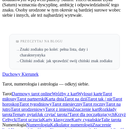
(Saturn) wzmacnia dyscyplinę, ambicję i odpowiedzialność tego
znaku. Osoby urodzone w tym okresie są bardziej surowe wobec
siebie i innych, ale też najbardziej wytrwałe.
📖 PRZECZYTAJ NA BLOGU
Znaki zodiaku po kolei: pełna lista, daty i
→
charakterystyka
Chiński zodiak: jak sprawdzić swój chiński znak zodiaku
→
Duchowy Kierunek
Tarot, numerologia i astrologia — odkryj siebie.
Tarot
Darmowy tarot online
Wróżby z kart
Wylosuj kartę
Tarot
miłosny
Tarot partnerski
Karta dnia
Tarot na dziś
Tarot tak / nie
Tarot
horoskop
Tarot tygodniowy
Tarot miesięczny
Tarot roczny
Tarot na
jutro
Tarot urodzeniowy
Tarot z imienia
Znaczenie kart
Rozkłady
tarota
Tematy pytań
Jak czytać tarota?
Tarot dla początkujących
Krzyż
Celtycki
Tarot uczucia
Karty klasyczne
Karty cygańskie
Talie tarota
Numerologia
Numerologia
Kalkulator numerologii
Znaczenie