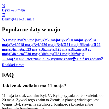
♉
Byk
1
–
20
maja
♊
Bliźnięta
21
–
31
maja
Popularne daty w
maju
♉
1 maja
Byk
♉
3 maja
Byk
♉
7 maja
Byk
♉
10 maja
Byk
♉
14
maja
Byk
♉
18 maja
Byk
♉
20 maja
Byk
♊
21 maja
Bliźnięta
♊
22
maja
Bliźnięta
♊
23 maja
Bliźnięta
♊
25 maja
Bliźnięta
♊
28
maja
Bliźnięta
♊
30 maja
Bliźnięta
♊
31 maja
Bliźnięta
←
Maj
❓ Kalkulator znaku
♎ Wszystkie znaki
🐉 Chiński zodiak
Rozkład tarota
FAQ
Jaki znak zodiaku ma 11 maja?
11 maja to znak zodiaku Byk ♉. Byk przypada od 20 kwietnia do
20 maja. Żywioł tego znaku to Ziemia, a planetą władającą jest
Wenus. Byk stawia na stabilność, lojalność i konsekwentne
budowanie bezpieczeństwa.