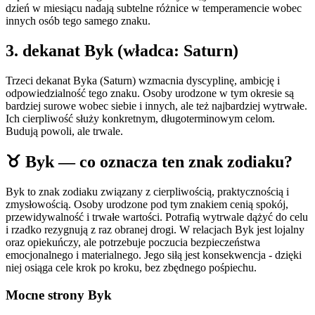
dzień w miesiącu nadają subtelne różnice w temperamencie wobec
innych osób tego samego znaku.
3
. dekanat
Byk
(władca:
Saturn
)
Trzeci dekanat Byka (Saturn) wzmacnia dyscyplinę, ambicję i
odpowiedzialność tego znaku. Osoby urodzone w tym okresie są
bardziej surowe wobec siebie i innych, ale też najbardziej wytrwałe.
Ich cierpliwość służy konkretnym, długoterminowym celom.
Budują powoli, ale trwale.
♉
Byk
— co oznacza ten znak zodiaku?
Byk to znak zodiaku związany z cierpliwością, praktycznością i
zmysłowością. Osoby urodzone pod tym znakiem cenią spokój,
przewidywalność i trwałe wartości. Potrafią wytrwale dążyć do celu
i rzadko rezygnują z raz obranej drogi. W relacjach Byk jest lojalny
oraz opiekuńczy, ale potrzebuje poczucia bezpieczeństwa
emocjonalnego i materialnego. Jego siłą jest konsekwencja - dzięki
niej osiąga cele krok po kroku, bez zbędnego pośpiechu.
Mocne strony
Byk