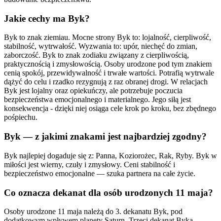
Jakie cechy ma Byk?
Byk to znak ziemiau. Mocne strony Byk to: lojalność, cierpliwość,
stabilność, wytrwałość. Wyzwania to: upór, niechęć do zmian,
zaborczość. Byk to znak zodiaku związany z cierpliwością,
praktycznością i zmysłowością. Osoby urodzone pod tym znakiem
cenią spokój, przewidywalność i trwałe wartości. Potrafią wytrwale
dążyć do celu i rzadko rezygnują z raz obranej drogi. W relacjach
Byk jest lojalny oraz opiekuńczy, ale potrzebuje poczucia
bezpieczeństwa emocjonalnego i materialnego. Jego siłą jest
konsekwencja - dzięki niej osiąga cele krok po kroku, bez zbędnego
pośpiechu.
Byk — z jakimi znakami jest najbardziej zgodny?
Byk najlepiej dogaduje się z: Panna, Koziorożec, Rak, Ryby. Byk w
miłości jest wierny, czuły i zmysłowy. Ceni stabilność i
bezpieczeństwo emocjonalne — szuka partnera na całe życie.
Co oznacza dekanat dla osób urodzonych 11 maja?
Osoby urodzone 11 maja należą do 3. dekanatu Byk, pod
dodatkowym wpływem planety Saturn. Trzeci dekanat Byka