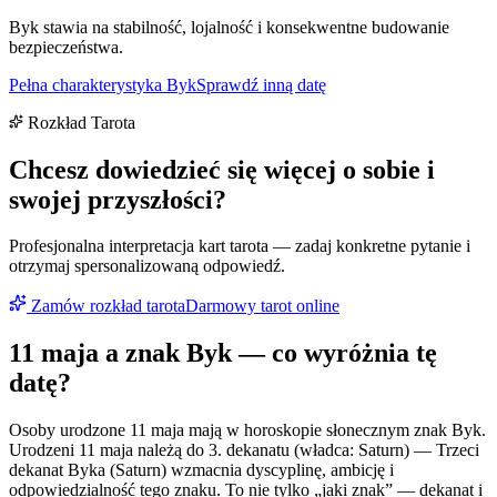
Byk stawia na stabilność, lojalność i konsekwentne budowanie
bezpieczeństwa.
Pełna charakterystyka
Byk
Sprawdź inną datę
Rozkład Tarota
Chcesz dowiedzieć się więcej o sobie i
swojej przyszłości?
Profesjonalna interpretacja kart tarota — zadaj konkretne pytanie i
otrzymaj spersonalizowaną odpowiedź.
Zamów rozkład tarota
Darmowy tarot online
11 maja
a znak
Byk
— co wyróżnia tę
datę?
Osoby urodzone 11 maja mają w horoskopie słonecznym znak Byk.
Urodzeni 11 maja należą do 3. dekanatu (władca: Saturn) — Trzeci
dekanat Byka (Saturn) wzmacnia dyscyplinę, ambicję i
odpowiedzialność tego znaku. To nie tylko „jaki znak” — dekanat i