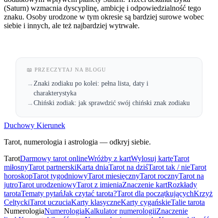
(Saturn) wzmacnia dyscyplinę, ambicję i odpowiedzialność tego
znaku. Osoby urodzone w tym okresie są bardziej surowe wobec
siebie i innych, ale też najbardziej wytrwałe.
📖 PRZECZYTAJ NA BLOGU
Znaki zodiaku po kolei: pełna lista, daty i
→
charakterystyka
Chiński zodiak: jak sprawdzić swój chiński znak zodiaku
→
Duchowy Kierunek
Tarot, numerologia i astrologia — odkryj siebie.
Tarot
Darmowy tarot online
Wróżby z kart
Wylosuj kartę
Tarot
miłosny
Tarot partnerski
Karta dnia
Tarot na dziś
Tarot tak / nie
Tarot
horoskop
Tarot tygodniowy
Tarot miesięczny
Tarot roczny
Tarot na
jutro
Tarot urodzeniowy
Tarot z imienia
Znaczenie kart
Rozkłady
tarota
Tematy pytań
Jak czytać tarota?
Tarot dla początkujących
Krzyż
Celtycki
Tarot uczucia
Karty klasyczne
Karty cygańskie
Talie tarota
Numerologia
Numerologia
Kalkulator numerologii
Znaczenie