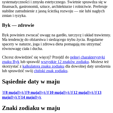
systematyczności i zmysłu estetycznego. Świetnie sprawdza się w
finansach, gastronomii, sztuce, architekturze i rolnictwie. Preferuje
stabilne zatrudnienie z jasną ścieżką rozwoju — nie lubi nagłych
zmian i ryzyka.
Byk
— zdrowie
Byk powinien zwracać uwagę na gardło, tarczycę i układ trawienny.
Ma tendencję do obżarstwa i siedzącego trybu życia. Regularne
spacery w naturze, joga i zdrowa dieta pomagają mu utrzymać
równowagę ciała i ducha.
Chcesz dowiedzieć się więcej? Przejdź do
pełnej charakterystyki
znaku
Byk
lub sprawdź
wszystkie 12 znaków zodiaku
. Możesz też
skorzystać z
kalkulatora znaku zodiaku
dla dowolnej daty urodzenia
lub sprawdzić swój
chiński znak zodiaku
.
Sąsiednie daty w
maju
♉
8 maja
Byk
♉
9 maja
Byk
♉
10 maja
Byk
♉
12 maja
Byk
♉
13
maja
Byk
♉
14 maja
Byk
Znaki zodiaku w
maju