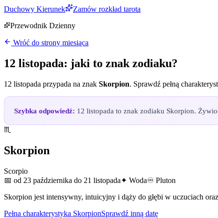
Duchowy Kierunek
Zamów rozkład tarota
Przewodnik Dzienny
Wróć do strony miesiąca
12 listopada
: jaki to znak zodiaku?
12 listopada
przypada na znak
Skorpion
. Sprawdź pełną charakteryst
Szybka odpowiedź:
12 listopada to znak zodiaku Skorpion. Żywioł
♏
Skorpion
Scorpio
📅
od 23 października do 21 listopada
✦
Woda
♾
Pluton
Skorpion jest intensywny, intuicyjny i dąży do głębi w uczuciach oraz
Pełna charakterystyka
Skorpion
Sprawdź inną datę