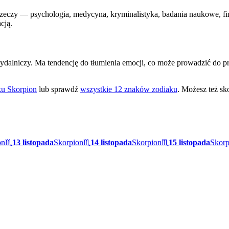
rzeczy — psychologia, medycyna, kryminalistyka, badania naukowe, finan
cją.
 wydalniczy. Ma tendencję do tłumienia emocji, co może prowadzić d
aku
Skorpion
lub sprawdź
wszystkie 12 znaków zodiaku
. Możesz też sk
on
♏
13 listopada
Skorpion
♏
14 listopada
Skorpion
♏
15 listopada
Skorp