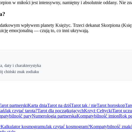
orpion w miłości jest intensywny, namiętny i absolutnie oddany. Nie z
da?
odatkowym wpływem planety Księżyc. Trzeci dekanat Skorpiona (Księż
uicję emocjonalną — czują to, co inni ukrywają.
ta, daty i charakterystyka
ój chiński znak zodiaku
Tarot partnerski
Karta dnia
Tarot na dziś
Tarot tak / nie
Tarot horoskop
Tar
tań
Jak czytać tarota?
Tarot dla początkujących
Krzyż Celtycki
Tarot uczu
patybilność pary
Numerologia partnerska
Kompatybilność imion
Rok pe
y
Kalkulator kosmogramu
Jak czytać kosmogram?
Kompatybilność znak
dy stałe