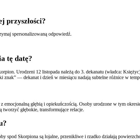
ej przyszłości?
otrzymaj spersonalizowaną odpowiedź.
a tę datę?
rpion. Urodzeni 12 listopada należą do 3. dekanatu (władca: Księżyc
jaki znak” — dekanat i dzień w miesiącu nadają subtelne różnice w t
 emocjonalną głębią i opiekuńczością. Osoby urodzone w tym okresie m
ą tworzyć głębokie, transformujące relacje.
u?
soby spod Skorpiona są lojalne, przenikliwe i rzadko działają powierzc