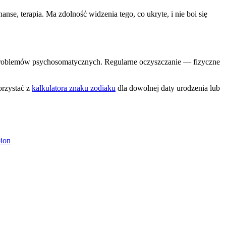
se, terapia. Ma zdolność widzenia tego, co ukryte, i nie boi się
o problemów psychosomatycznych. Regularne oczyszczanie — fizyczne
orzystać z
kalkulatora znaku zodiaku
dla dowolnej daty urodzenia lub
ion