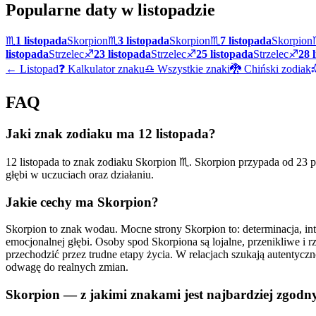
Popularne daty w
listopadzie
♏
1 listopada
Skorpion
♏
3 listopada
Skorpion
♏
7 listopada
Skorpion
listopada
Strzelec
♐
23 listopada
Strzelec
♐
25 listopada
Strzelec
♐
28 
←
Listopad
❓ Kalkulator znaku
♎ Wszystkie znaki
🐉 Chiński zodiak
FAQ
Jaki znak zodiaku ma 12 listopada?
12 listopada to znak zodiaku Skorpion ♏. Skorpion przypada od 23 paź
głębi w uczuciach oraz działaniu.
Jakie cechy ma Skorpion?
Skorpion to znak wodau. Mocne strony Skorpion to: determinacja, intu
emocjonalnej głębi. Osoby spod Skorpiona są lojalne, przenikliwe i 
przechodzić przez trudne etapy życia. W relacjach szukają autentyczn
odwagę do realnych zmian.
Skorpion — z jakimi znakami jest najbardziej zgodn