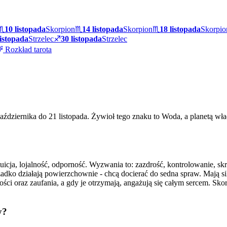
♏
10 listopada
Skorpion
♏
14 listopada
Skorpion
♏
18 listopada
Skorpio
listopada
Strzelec
♐
30 listopada
Strzelec
Rozkład tarota
dziernika do 21 listopada. Żywioł tego znaku to Woda, a planetą włada
icja, lojalność, odporność. Wyzwania to: zazdrość, kontrolowanie, skra
rzadko działają powierzchownie - chcą docierać do sedna spraw. Mają si
ości oraz zaufania, a gdy je otrzymają, angażują się całym sercem. Skor
y?