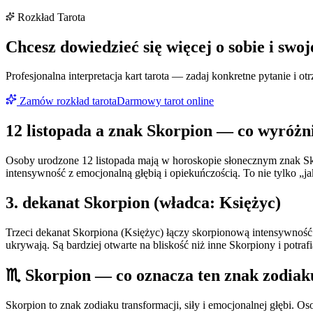
Rozkład Tarota
Chcesz dowiedzieć się więcej o sobie i swoj
Profesjonalna interpretacja kart tarota — zadaj konkretne pytanie i 
Zamów rozkład tarota
Darmowy tarot online
12 listopada
a znak
Skorpion
— co wyróżni
Osoby urodzone 12 listopada mają w horoskopie słonecznym znak Sko
intensywność z emocjonalną głębią i opiekuńczością. To nie tylko „
3
. dekanat
Skorpion
(władca:
Księżyc
)
Trzeci dekanat Skorpiona (Księżyc) łączy skorpionową intensywność z
ukrywają. Są bardziej otwarte na bliskość niż inne Skorpiony i potrafi
♏
Skorpion
— co oznacza ten znak zodiak
Skorpion to znak zodiaku transformacji, siły i emocjonalnej głębi. O