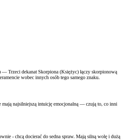
) — Trzeci dekanat Skorpiona (Księżyc) łączy skorpionową
emperamencie wobec innych osób tego samego znaku.
ają najsilniejszą intuicję emocjonalną — czują to, co inni
hownie - chcą docierać do sedna spraw. Mają silną wolę i dużą