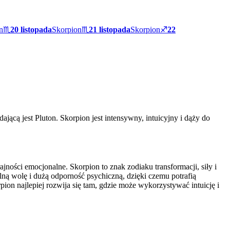
n
♏
20 listopada
Skorpion
♏
21 listopada
Skorpion
♐
22
jącą jest Pluton. Skorpion jest intensywny, intuicyjny i dąży do
jności emocjonalne. Skorpion to znak zodiaku transformacji, siły i
lną wolę i dużą odporność psychiczną, dzięki czemu potrafią
pion najlepiej rozwija się tam, gdzie może wykorzystywać intuicję i