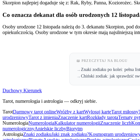
Skorpion najlepiej dogaduje się z: Rak, Ryby, Panna, Koziorożec. Sk
Co oznacza dekanat dla osób urodzonych 12 listopa
Osoby urodzone 12 listopada należą do 3. dekanatu Skorpion, pod d
opiekuńczością. Osoby urodzone w tym okresie mają najsilniejszą int
📖 PRZECZYTAJ NA BLOGU
Znaki zodiaku po kolei: pełna lis
→
Chiński zodiak: jak sprawdzić sw
→
Duchowy Kierunek
Tarot, numerologia i astrologia — odkryj siebie.
Tarot
Darmowy tarot online
Wróżby z kart
Wylosuj kartę
Tarot miłosny
urodzeniowy
Tarot z imienia
Znaczenie kart
Rozkłady tarota
Tematy py
Numerologia
Numerologia
Kalkulator numerologii
Znaczenie liczb
Kom
numerologiczny
Anielskie liczby
Biorytm
Astrologia
Znaki zodiaku
Jaki znak zodiaku?
Kosmogram urodzeniow
astrologiczne
Planety
Aspekty astrologiczne
Punkty astrologiczne
Gwiaz