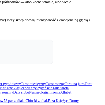
na półśrodków — albo kocha totalnie, albo wcale.
yc) łączy skorpionową intensywność z emocjonalną głębią i
ot tygodniowy
Tarot miesięczny
Tarot roczny
Tarot na jutro
Tarot
cia
Karty klasyczne
Karty cygańskie
Talie tarota
rsonalny
Data ślubu
Numerologia imienia
Alfabet
ów
78 par zodiaku
Chiński zodiak
Faza Księżyca
Domy