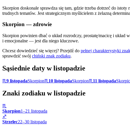
Skorpion doskonale sprawdza się tam, gdzie trzeba dotrzeć do istoty 
trudnych tematów. Jest strategicznym myślicielem z żelazną determina
Skorpion
— zdrowie
Skorpion powinien dbać o układ rozrodczy, prostatę/macicę i układ
i emocjonalne — jest dla niego kluczowe.
Chcesz dowiedzieć się więcej? Przejdź do
pełnej charakterystyki zn
sprawdzić swój
chiński znak zodiaku
.
Sąsiednie daty w
listopadzie
♏
9 listopada
Skorpion
♏
10 listopada
Skorpion
♏
11 listopada
Skorpi
Znaki zodiaku w
listopadzie
♏
Skorpion
1
–
21
listopada
♐
Strzelec
22
–
30
listopada