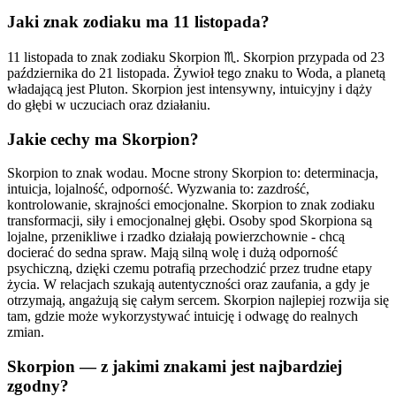
Jaki znak zodiaku ma 11 listopada?
11 listopada to znak zodiaku Skorpion ♏. Skorpion przypada od 23
października do 21 listopada. Żywioł tego znaku to Woda, a planetą
władającą jest Pluton. Skorpion jest intensywny, intuicyjny i dąży
do głębi w uczuciach oraz działaniu.
Jakie cechy ma Skorpion?
Skorpion to znak wodau. Mocne strony Skorpion to: determinacja,
intuicja, lojalność, odporność. Wyzwania to: zazdrość,
kontrolowanie, skrajności emocjonalne. Skorpion to znak zodiaku
transformacji, siły i emocjonalnej głębi. Osoby spod Skorpiona są
lojalne, przenikliwe i rzadko działają powierzchownie - chcą
docierać do sedna spraw. Mają silną wolę i dużą odporność
psychiczną, dzięki czemu potrafią przechodzić przez trudne etapy
życia. W relacjach szukają autentyczności oraz zaufania, a gdy je
otrzymają, angażują się całym sercem. Skorpion najlepiej rozwija się
tam, gdzie może wykorzystywać intuicję i odwagę do realnych
zmian.
Skorpion — z jakimi znakami jest najbardziej
zgodny?