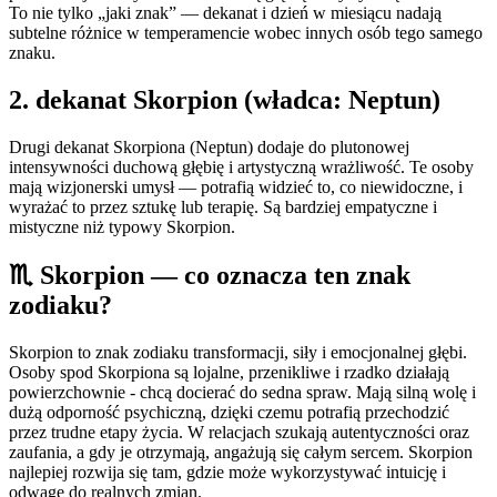
To nie tylko „jaki znak” — dekanat i dzień w miesiącu nadają
subtelne różnice w temperamencie wobec innych osób tego samego
znaku.
2
. dekanat
Skorpion
(władca:
Neptun
)
Drugi dekanat Skorpiona (Neptun) dodaje do plutonowej
intensywności duchową głębię i artystyczną wrażliwość. Te osoby
mają wizjonerski umysł — potrafią widzieć to, co niewidoczne, i
wyrażać to przez sztukę lub terapię. Są bardziej empatyczne i
mistyczne niż typowy Skorpion.
♏
Skorpion
— co oznacza ten znak
zodiaku?
Skorpion to znak zodiaku transformacji, siły i emocjonalnej głębi.
Osoby spod Skorpiona są lojalne, przenikliwe i rzadko działają
powierzchownie - chcą docierać do sedna spraw. Mają silną wolę i
dużą odporność psychiczną, dzięki czemu potrafią przechodzić
przez trudne etapy życia. W relacjach szukają autentyczności oraz
zaufania, a gdy je otrzymają, angażują się całym sercem. Skorpion
najlepiej rozwija się tam, gdzie może wykorzystywać intuicję i
odwagę do realnych zmian.