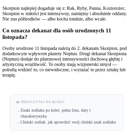
Skorpion najlepiej dogaduje się z: Rak, Ryby, Panna, Koziorożec.
Skorpion w miłości jest intensywny, namiętny i absolutnie oddany.
Nie zna półśrodków — albo kocha totalnie, albo wcale.
Co oznacza dekanat dla osób urodzonych 11
listopada?
Osoby urodzone 11 listopada należą do 2. dekanatu Skorpion, pod
dodatkowym wpływem planety Neptun. Drugi dekanat Skorpiona
(Neptun) dodaje do plutonowej intensywności duchową głębię i
artystyczną wrażliwość. Te osoby mają wizjonerski umysł —
potrafią widzieć to, co niewidoczne, i wyrażać to przez sztukę lub
terapię.
📖 PRZECZYTAJ NA BLOGU
Znaki zodiaku po kolei: pełna lista, daty i
→
charakterystyka
Chiński zodiak: jak sprawdzić swój chiński znak zodiaku
→