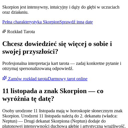
Skorpion jest intensywny, intuicyjny i dąży do głębi w uczuciach
oraz działaniu.
Pełna charakterystyka
Skorpion
Sprawdź inną datę
Rozkład Tarota
Chcesz dowiedzieć się więcej o sobie i
swojej przyszłości?
Profesjonalna interpretacja kart tarota — zadaj konkretne pytanie i
otrzymaj spersonalizowaną odpowiedź.
Zamów rozkład tarota
Darmowy tarot online
11 listopada
a znak
Skorpion
— co
wyróżnia tę datę?
Osoby urodzone 11 listopada mają w horoskopie słonecznym znak
Skorpion. Urodzeni 11 listopada należą do 2. dekanatu (władca:
Neptun) — Drugi dekanat Skorpiona (Neptun) dodaje do
plutonowej intensywności duchową głębię i artystyczną wrażliwość.