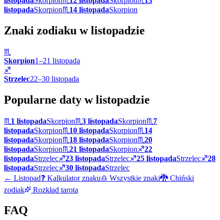
listopada
Skorpion
♏
12 listopada
Skorpion
♏
13
listopada
Skorpion
♏
14 listopada
Skorpion
Znaki zodiaku w
listopadzie
♏
Skorpion
1
–
21
listopada
♐
Strzelec
22
–
30
listopada
Popularne daty w
listopadzie
♏
1 listopada
Skorpion
♏
3 listopada
Skorpion
♏
7
listopada
Skorpion
♏
10 listopada
Skorpion
♏
14
listopada
Skorpion
♏
18 listopada
Skorpion
♏
20
listopada
Skorpion
♏
21 listopada
Skorpion
♐
22
listopada
Strzelec
♐
23 listopada
Strzelec
♐
25 listopada
Strzelec
♐
28
listopada
Strzelec
♐
30 listopada
Strzelec
←
Listopad
❓ Kalkulator znaku
♎ Wszystkie znaki
🐉 Chiński
zodiak
Rozkład tarota
FAQ