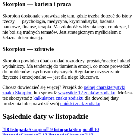
Skorpion
— kariera i praca
Skorpion doskonale sprawdza się tam, gdzie trzeba dotrzeć do istoty
rzeczy — psychologia, medycyna, kryminalistyka, badania
naukowe, finanse, terapia. Ma zdolność widzenia tego, co ukryte, i
nie boi się trudnych tematów. Jest strategicznym myślicielem z
żelazną determinacją.
Skorpion
— zdrowie
Skorpion powinien dbać o układ rozrodczy, prostatę/macicę i układ
wydalniczy. Ma tendencję do tłumienia emocji, co może prowadzić
do problemów psychosomatycznych. Regularne oczyszczanie —
fizyczne i emocjonalne — jest dla niego kluczowe.
Chcesz dowiedzieć się więcej? Przejdź do
pełnej charakterystyki
znaku
Skorpion
lub sprawdź
wszystkie 12 znaków zodiaku
. Możesz
też skorzystać z
kalkulatora znaku zodiaku
dla dowolnej daty
urodzenia lub sprawdzić swój
chiński znak zodiaku
.
Sąsiednie daty w
listopadzie
♏
8 listopada
Skorpion
♏
9 listopada
Skorpion
♏
10