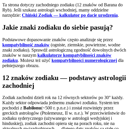
Ta strona dotyczy zachodniego zodiaku (12 znaków od Barana do
Ryb). Jeśli szukasz astrologii wschodniej, mamy oddzielne
narzędzie:
Chiński Zodiak — kalkulator po dacie urodzenia
.
Jakie znaki zodiaku do siebie pasują?
Podstawowe dopasowanie znaków często analizuje się przez
kompatybilność znaków
(ogniste, ziemskie, powietrzne, wodne
znaki zodiaku). Sprawdź astrologiczną zgodność dowolnych dwóch
znaków w naszym
kalkulatorze kompatybilności znaków
zodiaku
. Możesz też użyć
kompatybilności numerologicznej
dla
pełniejszego obrazu.
12 znaków zodiaku — podstawy astrologii
zachodniej
Zodiak zachodni dzieli rok na 12 równych sektorów po 30° każdy.
Każdy sektor odpowiada jednemu znakowi zodiaku. System ten
pochodzi z
Babilonu
(~500 r. p.n.e.) i został rozwinięty przez
greckich astrologów (Ptolemeusz, II w. n.e.). W przeciwieństwie do
zodiaku syderycznego (używanego w astrologii wedyjskiej i
hinduskiej), zodiak zachodni opiera się na porach roku, nie na
aktualnych gwiazdozbiorach — dlatego daty znaków są stałe co