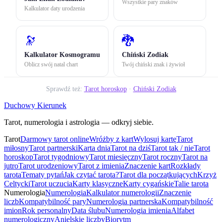
Wszystkie pary znaków
Kalkulator daty urodzenia
🔭
🐉
Kalkulator Kosmogramu
Chiński Zodiak
Oblicz swój natal chart
Twój chiński znak i żywioł
Sprawdź też:
Tarot horoskop
·
Chiński Zodiak
Duchowy Kierunek
Tarot, numerologia i astrologia — odkryj siebie.
Tarot
Darmowy tarot online
Wróżby z kart
Wylosuj kartę
Tarot
miłosny
Tarot partnerski
Karta dnia
Tarot na dziś
Tarot tak / nie
Tarot
horoskop
Tarot tygodniowy
Tarot miesięczny
Tarot roczny
Tarot na
jutro
Tarot urodzeniowy
Tarot z imienia
Znaczenie kart
Rozkłady
tarota
Tematy pytań
Jak czytać tarota?
Tarot dla początkujących
Krzyż
Celtycki
Tarot uczucia
Karty klasyczne
Karty cygańskie
Talie tarota
Numerologia
Numerologia
Kalkulator numerologii
Znaczenie
liczb
Kompatybilność pary
Numerologia partnerska
Kompatybilność
imion
Rok personalny
Data ślubu
Numerologia imienia
Alfabet
numerologiczny
Anielskie liczby
Biorytm