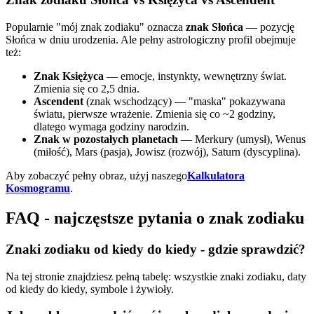
Popularnie "mój znak zodiaku" oznacza
znak Słońca
— pozycję
Słońca w dniu urodzenia. Ale pełny astrologiczny profil obejmuje
też:
Znak Księżyca
— emocje, instynkty, wewnętrzny świat.
Zmienia się co 2,5 dnia.
Ascendent
(znak wschodzący) — "maska" pokazywana
światu, pierwsze wrażenie. Zmienia się co ~2 godziny,
dlatego wymaga godziny narodzin.
Znak w pozostałych planetach
— Merkury (umysł), Wenus
(miłość), Mars (pasja), Jowisz (rozwój), Saturn (dyscyplina).
Aby zobaczyć pełny obraz, użyj naszego
Kalkulatora
Kosmogramu
.
FAQ - najczęstsze pytania o znak zodiaku
Znaki zodiaku od kiedy do kiedy - gdzie sprawdzić?
Na tej stronie znajdziesz pełną tabelę: wszystkie znaki zodiaku, daty
od kiedy do kiedy, symbole i żywioły.