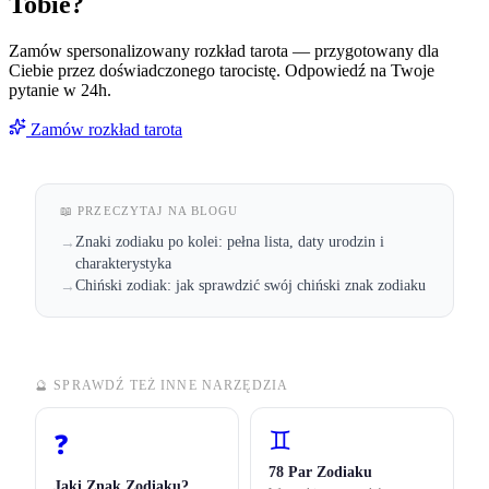
Tobie?
Zamów spersonalizowany rozkład tarota — przygotowany dla
Ciebie przez doświadczonego tarocistę. Odpowiedź na Twoje
pytanie w 24h.
Zamów rozkład tarota
📖 PRZECZYTAJ NA BLOGU
Znaki zodiaku po kolei: pełna lista, daty urodzin i
→
charakterystyka
Chiński zodiak: jak sprawdzić swój chiński znak zodiaku
→
🔮 SPRAWDŹ TEŻ INNE NARZĘDZIA
♊
❓
78 Par Zodiaku
Jaki Znak Zodiaku?