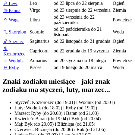
Leo
od 23 lipca do 22 sierpnia
Ogień
♌
Lew
Virgo
od 23 sierpnia do 22 września
Ziemia
♍
Panna
od 23 września do 22
♎
Waga
Libra
Powietrze
października
od 23 października do 21
♏
Skorpion
Scorpio
Woda
listopada
Sagittarius
od 22 listopada do 21 grudnia
Ogień
♐
Strzelec
♑
Capricorn
od 22 grudnia do 19 stycznia
Ziemia
Koziorożec
Aquarius
od 20 stycznia do 18 lutego
Powietrze
♒
Wodnik
Pisces
od 19 lutego do 20 marca
Woda
♓
Ryby
Znaki zodiaku miesiące - jaki znak
zodiaku ma styczeń, luty, marzec...
Styczeń: Koziorożec (do 19.01) i Wodnik (od 20.01)
Luty: Wodnik (do 18.02) i Ryby (od 19.02)
Marzec: Ryby (do 20.03) i Baran (od 21.03)
Kwiecień: Baran (do 19.04) i Byk (od 20.04)
Maj: Byk (do 20.05) i Bliźnięta (od 21.05)
Czerwiec: Bliźnięta (do 20.06) i Rak (od 21.06)
Lipiec: Rak (do 22.07) i Lew (od 23.07)