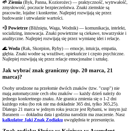
🌱 Ziemia
(Byk, Panna, Koziorożec) — praktyczność, wytrwałość,
zmysłowość, poczucie bezpieczeństwa. Znaki ziemskie są
pracowite, lojalne i konkretne. Najlepiej rozwijają się przez
budowanie i utrwalanie wartości.
💨 Powietrze
(Bliźnięta, Waga, Wodnik) — komunikacja, intelekt,
socializing, innowacja. Znaki powietrzne są ciekawe, towarzyskie i
analityczne. Najlepiej rozwijają się przez wymianę idei i relacje.
🌊 Woda
(Rak, Skorpion, Ryby) — emocje, intuicja, empatia,
głębia. Znaki wodne są wrażliwe, opiekuńcze i często psychiczne.
Najlepiej rozwijają się przez relacje emocjonalne i sztukę.
Jak wybrać znak graniczny (np. 20 marca, 21
marca)?
Osoby urodzone na przełomie dwóch znaków (tzw. "cusp") nie
mają automatycznie cech obu znaków — każdy dzień należy do
jednego konkretnego znaku. Ale granica zmienia się o 1-2 dni
każdego roku (bo rok nie ma dokładnie 365 dni, tylko 365,25).
Dlatego 21 marca w jednym roku jeszcze jest Rybami, w innym już
Baranem — dokładna data i godzina narodzin ma znaczenie. Nasz
kalkulator Jaki Znak Zodiaku
uwzględnia te przesunięcia.
Znak zodiaku Słońca vs Księżyca vs Ascendent