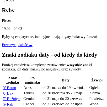
♓
Woda
Ryby
Pisces
19.02 - 20.03
Ryby są empatyczne, intuicyjne i mają bogaty świat wyobraźni.
Przeczytaj całość →
Znaki zodiaku daty - od kiedy do kiedy
Poniżej znajdziesz kompletne zestawienie:
wszystkie znaki
zodiaku
, ich daty, nazwy po angielsku oraz żywioły.
Znak
Po
Daty
Żywioł
zodiaku
angielsku
Aries
od 21 marca do 19 kwietnia
Ogień
♈
Baran
Taurus
od 20 kwietnia do 20 maja
Ziemia
♉
Byk
Gemini
od 21 maja do 20 czerwca
Powietrze
♊
Bliźnięta
Cancer
od 21 czerwca do 22 lipca
Woda
♋
Rak