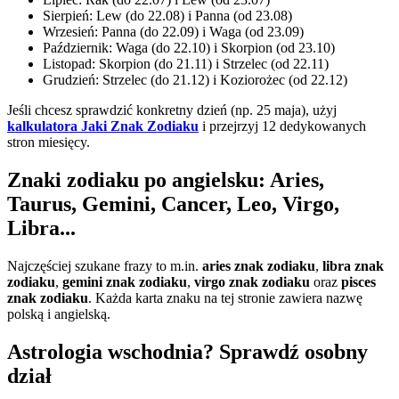
Sierpień: Lew (do 22.08) i Panna (od 23.08)
Wrzesień: Panna (do 22.09) i Waga (od 23.09)
Październik: Waga (do 22.10) i Skorpion (od 23.10)
Listopad: Skorpion (do 21.11) i Strzelec (od 22.11)
Grudzień: Strzelec (do 21.12) i Koziorożec (od 22.12)
Jeśli chcesz sprawdzić konkretny dzień (np. 25 maja), użyj
kalkulatora Jaki Znak Zodiaku
i przejrzyj 12 dedykowanych
stron miesięcy.
Znaki zodiaku po angielsku: Aries,
Taurus, Gemini, Cancer, Leo, Virgo,
Libra...
Najczęściej szukane frazy to m.in.
aries znak zodiaku
,
libra znak
zodiaku
,
gemini znak zodiaku
,
virgo znak zodiaku
oraz
pisces
znak zodiaku
. Każda karta znaku na tej stronie zawiera nazwę
polską i angielską.
Astrologia wschodnia? Sprawdź osobny
dział