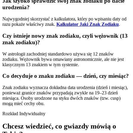
Jak szybko sprawdzić swój znak zodiaku po dacie
urodzenia?
Najwygodniej skorzystać z kalkulatora, który po wpisaniu daty od
razu pokaże właściwy znak.
Kalkulator Jaki Znak Zodiaku
.
Czy istnieje nowy znak zodiaku, czyli wężownik (13
znak zodiaku)?
W astrologii zachodniej standardowo używa się 12 znaków
zodiaku. Wężownik bywa omawiany astronomicznie, ale nie jest
klasycznym 13 znakiem w tym systemie.
Co decyduje o znaku zodiaku — dzień, czy miesiąc?
Znak zodiaku wyznacza dokładna data urodzenia (dzień i miesiąc),
ponieważ granice znaków przypadają zwykle na 19–23 dzień
miesiąca. Osoby urodzone na styku dwóch znaków (tzw. cusp)
mogą mieć cechy obu.
Rozkład Indywidualny
Chcesz wiedzieć, co gwiazdy mówią o