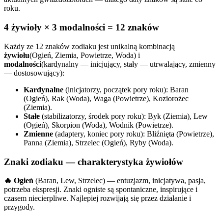
roku.
4 żywioły × 3 modalności = 12 znaków
Każdy ze 12 znaków zodiaku jest unikalną kombinacją
żywiołu
(Ogień, Ziemia, Powietrze, Woda) i
modalności
(kardynalny — inicjujący, stały — utrwalający, zmienny
— dostosowujący):
Kardynalne
(inicjatorzy, początek pory roku): Baran
(Ogień), Rak (Woda), Waga (Powietrze), Koziorożec
(Ziemia).
Stałe
(stabilizatorzy, środek pory roku): Byk (Ziemia), Lew
(Ogień), Skorpion (Woda), Wodnik (Powietrze).
Zmienne
(adaptery, koniec pory roku): Bliźnięta (Powietrze),
Panna (Ziemia), Strzelec (Ogień), Ryby (Woda).
Znaki zodiaku — charakterystyka żywiołów
🔥 Ogień
(Baran, Lew, Strzelec) — entuzjazm, inicjatywa, pasja,
potrzeba ekspresji. Znaki ogniste są spontaniczne, inspirujące i
czasem niecierpliwe. Najlepiej rozwijają się przez działanie i
przygody.