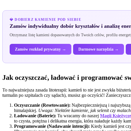
💎 DOBIERZ KAMIENIE POD SIEBIE
Zamów indywidualny dobór kryształów i analizę ene
Otrzymasz listę kamieni dopasowanych do Twoich celów, profilu energet
Zamów rozkład prywatny →
Darmowe narzędzia →
Jak oczyszczać, ładować i programować sw
To najważniejsza zasada litoterapii: kamień to nie jest zwykła biżute
turmalin po szpitalach czy sądach), musisz go oczyścić! Zanieczyszcz
Oczyszczanie (Resetowanie):
Najbezpieczniejszą i najszybszą 
himalajskiej.
Uwaga: Niektóre kamienie, jak selenit czy malach
Ładowanie (Baterie):
Tu wracamy do naszej
Magii Księżyco
to czysta, potężna i delikatna energia, która naładuje każdy ka
Programowanie (Nadawanie intencji):
Kiedy kamień jest czy