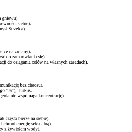
m gniewu).
pewności siebie).
ysł Strzelca).
erce na zmiany).
ść do zamartwiania się).
cji do osiągania celów na własnych zasadach).
munikację bez chaosu).
o "Ja"), Turkus.
genialnie wspomaga koncentrację).
k często bierze na siebie).
i chroni energię seksualną).
czy z żywiołem wody).