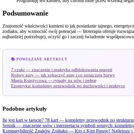
"Programuję ten kamień, aby chronił mnie przed wszelką negaty
Podsumowanie
Znajomość właściwości kamieni to jak posiadanie tajnego, energetycz
zodiaku, aby wzmocnić swój potencjał — litoterapia oferuje rozwiązan
najbardziej potrzebuje), oczyść go i zacznij świadomie współpracowa
📚 POWIĄZANE ARTYKUŁY
7 czakr — znaczenie i praktyka odblokowania energii
Kolory aury — jak zobaczyć aurę i co oznaczają barwy
Magia Księżycowa — rytuały na nów i pełnię
Ezoteryka: kompletny przewodnik po duchowości i praktyce
Podobne artykuły
Ile jest kart w tarocie? 78 kart — kompletny przewodnik po strukturze 
Sennik — znaczenie snów i interpretacja symboli sennych: kompletn
Kompatybilność Znaków Zodiaku — Kto z Kim Pasuje? Najlepsze i 