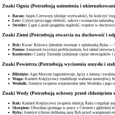
Znaki Ognia (Potrzebują uziemienia i ukierunkowania
Baran:
Jaspis Czerwony (dodaje wytrwałości, by kończyć rozp
Lew:
Cytryn (przyciąga obfitość, sukces i wzmacnia naturalną
Strzelec:
Lapis Lazuli (pogłębia mądrość, wspiera w duchowych
Znaki Ziemi (Potrzebują otwarcia na duchowość i odp
Byk:
Kwarc Różowy (idealnie rezonuje z opiekunką Byka — Wen
Panna:
Amazonit (wycisza perfekcjonizm, koi układ nerwowy, uc
Koziorożec:
Czarny Turmalin (zdejmuje ciężar obowiązków i c
Znaki Powietrza (Potrzebują wyciszenia umysłu i stabi
Bliźnięta:
Agat Mszysty (ugruntowuje, łączy z naturą i zwaln
Waga:
Kamień Księżycowy (stabilizuje wahania nastrojów), 
Wodnik:
Ametyst (wspiera wizjonerskie idee Wodnika i jego r
Znaki Wody (Potrzebują ochrony przed chłonięciem e
Rak:
Kamień Księżycowy (wspiera intuicję Raka i reguluje jego 
Skorpion:
Obsydian (pomaga w pracy z Cieniem i głębokiej tran
Ryby:
Ametyst (chroni delikatną aurę Ryb przed wampirami e