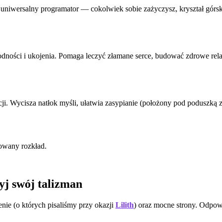
k uniwersalny programator — cokolwiek sobie zażyczysz, kryształ górs
ności i ukojenia. Pomaga leczyć złamane serce, budować zdrowe relac
i. Wycisza natłok myśli, ułatwia zasypianie (położony pod poduszką z
zowany rozkład.
yj swój talizman
nie (o których pisaliśmy przy okazji
Lilith
) oraz mocne strony. Odpo