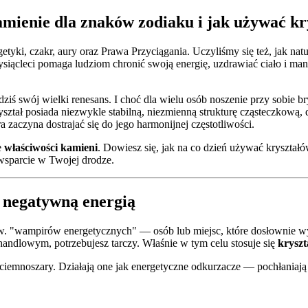
kamienie dla znaków zodiaku i jak używać 
getyki, czakr, aury oraz Prawa Przyciągania. Uczyliśmy się też, jak 
 tysiącleci pomaga ludziom chronić swoją energię, uzdrawiać ciało i ma
dziś swój wielki renesans. I choć dla wielu osób noszenie przy sobie
yształ posiada niezwykle stabilną, niezmienną strukturę cząsteczkową,
a zaczyna dostrajać się do jego harmonijnej częstotliwości.
e
właściwości kamieni
. Dowiesz się, jak na co dzień używać kryształ
wsparcie w Twojej drodze.
 negatywną energią
. "wampirów energetycznych" — osób lub miejsc, które dosłownie wysys
andlowym, potrzebujesz tarczy. Właśnie w tym celu stosuje się
kryszt
ciemnoszary. Działają one jak energetyczne odkurzacze — pochłaniają 