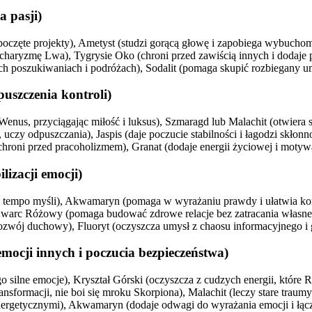
 pasji)
oczęte projekty), Ametyst (studzi gorącą głowę i zapobiega wybucho
 charyzmę Lwa), Tygrysie Oko (chroni przed zawiścią innych i dodaje 
 poszukiwaniach i podróżach), Sodalit (pomaga skupić rozbiegany um
uszczenia kontroli)
us, przyciągając miłość i luksus), Szmaragd lub Malachit (otwiera s
zy odpuszczania), Jaspis (daje poczucie stabilności i łagodzi skłonno
hroni przed pracoholizmem), Granat (dodaje energii życiowej i motywa
lizacji emocji)
ia tempo myśli), Akwamaryn (pomaga w wyrażaniu prawdy i ułatwia ko
Kwarc Różowy (pomaga budować zdrowe relacje bez zatracania własneg
ozwój duchowy), Fluoryt (oczyszcza umysł z chaosu informacyjnego i 
mocji innych i poczucia bezpieczeństwa)
silne emocje), Kryształ Górski (oczyszcza z cudzych energii, które Ra
sformacji, nie boi się mroku Skorpiona), Malachit (leczy stare traumy 
nergetycznymi), Akwamaryn (dodaje odwagi do wyrażania emocji i łą