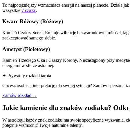
To najpotężniejszy wzmacniacz energii na naszej planecie. Działa ja
wszystkie
7 czakr
.
Kwarc Różowy (Różowy)
Kamień Czakry Serca. Emituje wibrację bezwarunkowej miłości, łagod
zaakceptować samego siebie.
Ametyst (Fioletowy)
Kamień Trzeciego Oka i Czakry Korony. Niezastąpiony przy medytacj
energiami w sferze astralnej.
✦ Prywatny rozkład tarota
Chcesz osobistą interpretację dla swojej sytuacji? Zamów spersonali
Zamów rozkład →
Jakie kamienie dla znaków zodiaku? Odkr
W astrologii każdy znak zodiaku ma swoje specyficzne wyzwania, cie
potężnie wzmocnić Twoje naturalne talenty.