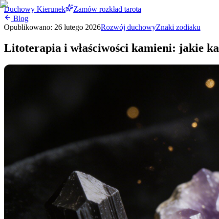
Duchowy Kierunek
Zamów rozkład tarota
Blog
Opublikowano:
26 lutego 2026
Rozwój duchowy
Znaki zodiaku
Litoterapia i właściwości kamieni: jakie 