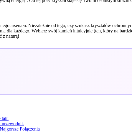
wną energią". Od tej pory kryształ staje się Twoim osobistym strażnik
nego arsenału. Niezależnie od tego, czy szukasz kryształów ochronnyc
ia dla każdego. Wybierz swój kamień intuicyjnie (ten, który najbardzie
ć z naturą!
talii
y przewodnik
Najgorsze Połączenia