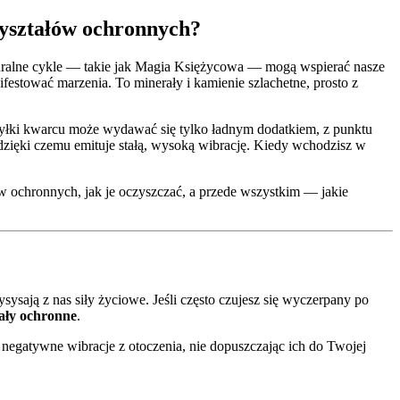
kryształów ochronnych?
naturalne cykle — takie jak Magia Księżycowa — mogą wspierać nasze
nifestować marzenia. To minerały i kamienie szlachetne, prosto z
 bryłki kwarcu może wydawać się tylko ładnym dodatkiem, z punktu
 dzięki czemu emituje stałą, wysoką wibrację. Kiedy wchodzisz w
ów ochronnych, jak je oczyszczać, a przede wszystkim — jakie
ają z nas siły życiowe. Jeśli często czujesz się wyczerpany po
ały ochronne
.
negatywne wibracje z otoczenia, nie dopuszczając ich do Twojej