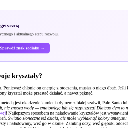
rgetyczną
ycznego i aktualnego etapu rozwoju.
Sprawdź znak zodiaku →
oje kryształy?
ria. Ponieważ chłonie on energię z otoczenia, musisz o niego dbać. Jeś
ony kryształ może przestać działać, a nawet pęknąć.
metodą jest okadzenie kamienia dymem z białej szałwii, Palo Santo lub
it, nie znoszą wody — zmatowieją lub się rozpuszczą! Dlatego dym to 
wej
! Najlepszym sposobem na naładowanie kryształów jest wystawienie
mień.
Światło słoneczne też działa, ale może wyblaknąć kolory ametyst
sty i naładowany, weź go w dłonie. Zamknij oczy, weź głęboki oddech 