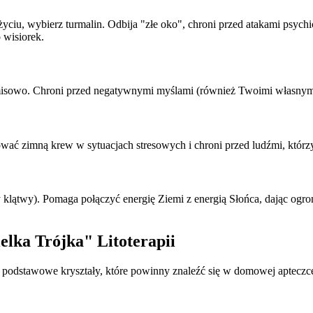
 życiu, wybierz turmalin. Odbija "złe oko", chroni przed atakami psyc
 wisiorek.
isowo. Chroni przed negatywnymi myślami (również Twoimi własnymi!)
wać zimną krew w sytuacjach stresowych i chroni przed ludźmi, któr
 klątwy). Pomaga połączyć energię Ziemi z energią Słońca, dając ogr
lka Trójka" Litoterapii
e podstawowe kryształy, które powinny znaleźć się w domowej aptecz