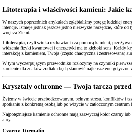
Litoterapia i właściwości kamieni: Jakie 
W naszych poprzednich artykułach zgłębialiśmy potęgę ludzkiej ener
intencje. Istnieje jednak jeszcze jedno niezwykłe narzędzie, które od
wnętrza Ziemi.
Litoterapia
, czyli sztuka uzdrawiania za pomocą kamieni, przeżywa 
widzenia fizyki kwantowej i energetyki ma to głęboki sens. Każdy kr
interakcję z kamieniem, Twoja (często chaotyczna i zestresowana) aur
W tym wyczerpującym przewodniku rozłożymy na czynniki pierwsz
kamienie dla znaków zodiaku będą stanowić najlepsze energetyczne 
Kryształy ochronne — Twoja tarcza przed
Żyjemy w świecie przebodźcowanym, pełnym stresu, konfliktów i tzw
spotkaniu z konkretną osobą lub po wizycie w zatłoczonym centrum h
Najpotężniejsze kamienie ochronne mają zazwyczaj kolor czarny lub 
aury.
Czarny Turmalin