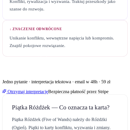
Konflikt, rywalizacja i wyzwania. Traktuj przeszkody jako
szanse do rozwoju.
↓ ZNACZENIE ODWRÓCONE
Unikanie konfliktu, wewnętrzne napięcia lub kompromis.
Znajdź pokojowe rozwiązanie.
KARTA
PIĄTKA RÓŻDŻEK
POJAWIŁA SIĘ W TWOIM PYTANIU?
Zobacz, co oznacza razem z dwiema pozostałymi kartami w
Twojej sytuacji.
Jedno pytanie · interpretacja tekstowa · email w 48h · 59 zł
Otrzymaj interpretację
Bezpieczna płatność przez Stripe
Piątka Różdżek
— Co oznacza ta karta?
Piątka Różdżek (Five of Wands) należy do Różdżki
(Ogień). Piątki to karty konfliktu, wyzwania i zmiany.