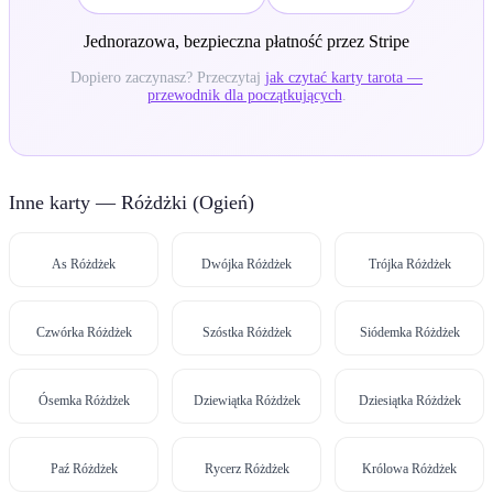
Jednorazowa, bezpieczna płatność przez Stripe
Dopiero zaczynasz? Przeczytaj
jak czytać karty tarota —
przewodnik dla początkujących
.
Inne karty — Różdżki (Ogień)
As Różdżek
Dwójka Różdżek
Trójka Różdżek
Czwórka Różdżek
Szóstka Różdżek
Siódemka Różdżek
Ósemka Różdżek
Dziewiątka Różdżek
Dziesiątka Różdżek
Paź Różdżek
Rycerz Różdżek
Królowa Różdżek