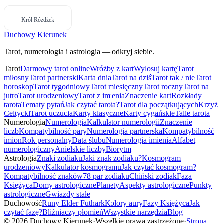
Król Różdżek
Duchowy Kierunek
Tarot, numerologia i astrologia — odkryj siebie.
Tarot
Darmowy tarot online
Wróżby z kart
Wylosuj kartę
Tarot
miłosny
Tarot partnerski
Karta dnia
Tarot na dziś
Tarot tak / nie
Tarot
horoskop
Tarot tygodniowy
Tarot miesięczny
Tarot roczny
Tarot na
jutro
Tarot urodzeniowy
Tarot z imienia
Znaczenie kart
Rozkłady
tarota
Tematy pytań
Jak czytać tarota?
Tarot dla początkujących
Krzyż
Celtycki
Tarot uczucia
Karty klasyczne
Karty cygańskie
Talie tarota
Numerologia
Numerologia
Kalkulator numerologii
Znaczenie
liczb
Kompatybilność pary
Numerologia partnerska
Kompatybilność
imion
Rok personalny
Data ślubu
Numerologia imienia
Alfabet
numerologiczny
Anielskie liczby
Biorytm
Astrologia
Znaki zodiaku
Jaki znak zodiaku?
Kosmogram
urodzeniowy
Kalkulator kosmogramu
Jak czytać kosmogram?
Kompatybilność znaków
78 par zodiaku
Chiński zodiak
Faza
Księżyca
Domy astrologiczne
Planety
Aspekty astrologiczne
Punkty
astrologiczne
Gwiazdy stałe
Duchowość
Runy Elder Futhark
Kolory aury
Fazy Księżyca
Jak
czytać fazę?
Bliźniaczy płomień
Wszystkie narzędzia
Blog
©
2026
Duchowy Kierunek
·
Wszelkie prawa zastrzeżone
·
Strona