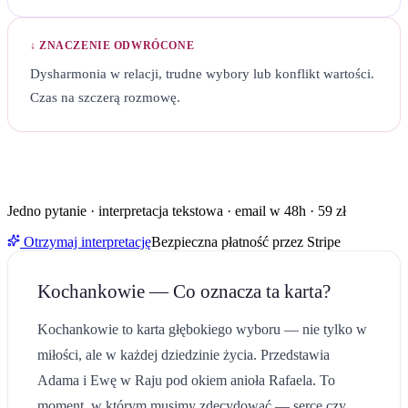
↓ ZNACZENIE ODWRÓCONE
Dysharmonia w relacji, trudne wybory lub konflikt wartości.
Czas na szczerą rozmowę.
KARTA
KOCHANKOWIE
POJAWIŁA SIĘ W TWOIM PYTANIU?
Zobacz, co oznacza razem z dwiema pozostałymi kartami w
Twojej sytuacji.
Jedno pytanie · interpretacja tekstowa · email w 48h · 59 zł
Otrzymaj interpretację
Bezpieczna płatność przez Stripe
Kochankowie
— Co oznacza ta karta?
Kochankowie to karta głębokiego wyboru — nie tylko w
miłości, ale w każdej dziedzinie życia. Przedstawia
Adama i Ewę w Raju pod okiem anioła Rafaela. To
moment, w którym musimy zdecydować — serce czy