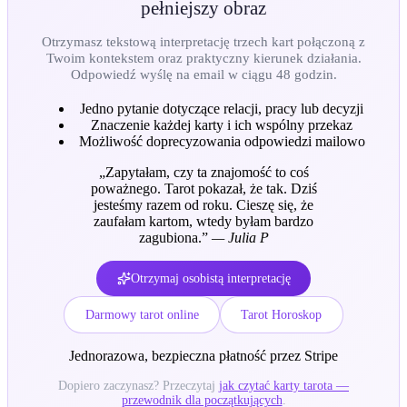
pełniejszy obraz
Otrzymasz tekstową interpretację trzech kart połączoną z
Twoim kontekstem oraz praktyczny kierunek działania.
Odpowiedź wyślę na email w ciągu 48 godzin.
Jedno pytanie dotyczące relacji, pracy lub decyzji
Znaczenie każdej karty i ich wspólny przekaz
Możliwość doprecyzowania odpowiedzi mailowo
„
Zapytałam, czy ta znajomość to coś
poważnego. Tarot pokazał, że tak. Dziś
jesteśmy razem od roku. Cieszę się, że
zaufałam kartom, wtedy byłam bardzo
zagubiona.
”
—
Julia P
Otrzymaj osobistą interpretację
Darmowy tarot online
Tarot Horoskop
Jednorazowa, bezpieczna płatność przez Stripe
Dopiero zaczynasz? Przeczytaj
jak czytać karty tarota —
przewodnik dla początkujących
.