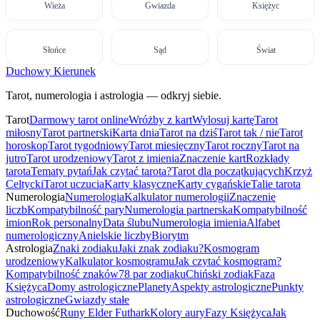
Wieża
Gwiazda
Księżyc
Słońce
Sąd
Świat
Duchowy Kierunek
Tarot, numerologia i astrologia — odkryj siebie.
Tarot
Darmowy tarot online
Wróżby z kart
Wylosuj kartę
Tarot
miłosny
Tarot partnerski
Karta dnia
Tarot na dziś
Tarot tak / nie
Tarot
horoskop
Tarot tygodniowy
Tarot miesięczny
Tarot roczny
Tarot na
jutro
Tarot urodzeniowy
Tarot z imienia
Znaczenie kart
Rozkłady
tarota
Tematy pytań
Jak czytać tarota?
Tarot dla początkujących
Krzyż
Celtycki
Tarot uczucia
Karty klasyczne
Karty cygańskie
Talie tarota
Numerologia
Numerologia
Kalkulator numerologii
Znaczenie
liczb
Kompatybilność pary
Numerologia partnerska
Kompatybilność
imion
Rok personalny
Data ślubu
Numerologia imienia
Alfabet
numerologiczny
Anielskie liczby
Biorytm
Astrologia
Znaki zodiaku
Jaki znak zodiaku?
Kosmogram
urodzeniowy
Kalkulator kosmogramu
Jak czytać kosmogram?
Kompatybilność znaków
78 par zodiaku
Chiński zodiak
Faza
Księżyca
Domy astrologiczne
Planety
Aspekty astrologiczne
Punkty
astrologiczne
Gwiazdy stałe
Duchowość
Runy Elder Futhark
Kolory aury
Fazy Księżyca
Jak