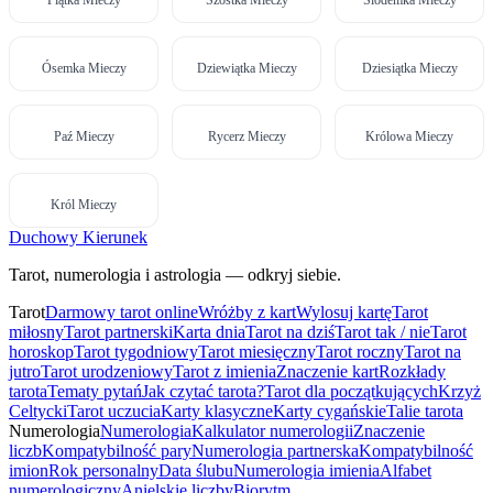
Ósemka Mieczy
Dziewiątka Mieczy
Dziesiątka Mieczy
Paź Mieczy
Rycerz Mieczy
Królowa Mieczy
Król Mieczy
Duchowy Kierunek
Tarot, numerologia i astrologia — odkryj siebie.
Tarot
Darmowy tarot online
Wróżby z kart
Wylosuj kartę
Tarot
miłosny
Tarot partnerski
Karta dnia
Tarot na dziś
Tarot tak / nie
Tarot
horoskop
Tarot tygodniowy
Tarot miesięczny
Tarot roczny
Tarot na
jutro
Tarot urodzeniowy
Tarot z imienia
Znaczenie kart
Rozkłady
tarota
Tematy pytań
Jak czytać tarota?
Tarot dla początkujących
Krzyż
Celtycki
Tarot uczucia
Karty klasyczne
Karty cygańskie
Talie tarota
Numerologia
Numerologia
Kalkulator numerologii
Znaczenie
liczb
Kompatybilność pary
Numerologia partnerska
Kompatybilność
imion
Rok personalny
Data ślubu
Numerologia imienia
Alfabet
numerologiczny
Anielskie liczby
Biorytm