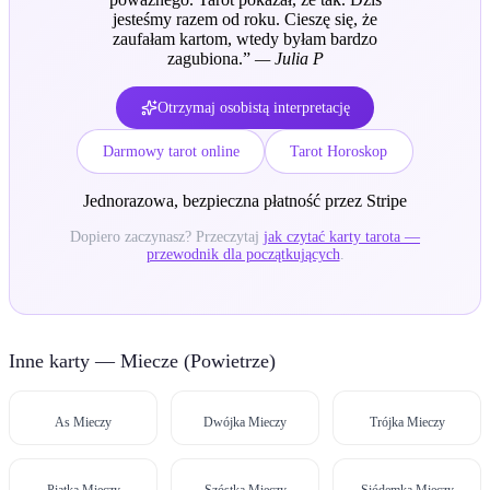
jesteśmy razem od roku. Cieszę się, że
zaufałam kartom, wtedy byłam bardzo
zagubiona.
”
—
Julia P
Otrzymaj osobistą interpretację
Darmowy tarot online
Tarot Horoskop
Jednorazowa, bezpieczna płatność przez Stripe
Dopiero zaczynasz? Przeczytaj
jak czytać karty tarota —
przewodnik dla początkujących
.
Inne karty — Miecze (Powietrze)
As Mieczy
Dwójka Mieczy
Trójka Mieczy
Piątka Mieczy
Szóstka Mieczy
Siódemka Mieczy