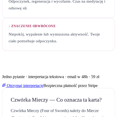
Odpoczynek, regeneracja i wycofanie. Czas na medytację i
odnowę sił.
↓ ZNACZENIE ODWRÓCONE
Niepokój, wypalenie lub wymuszona aktywność. Twoje
ciało potrzebuje odpoczynku.
KARTA
CZWÓRKA MIECZY
POJAWIŁA SIĘ W TWOIM
PYTANIU?
Zobacz, co oznacza razem z dwiema pozostałymi kartami w
Twojej sytuacji.
Jedno pytanie · interpretacja tekstowa · email w 48h · 59 zł
Otrzymaj interpretację
Bezpieczna płatność przez Stripe
Czwórka Mieczy
— Co oznacza ta karta?
Czwórka Mieczy (Four of Swords) należy do Miecze