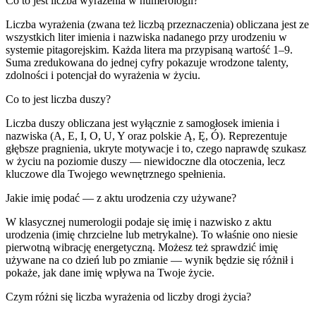
Co to jest liczba wyrażenia w numerologii?
Liczba wyrażenia (zwana też liczbą przeznaczenia) obliczana jest ze
wszystkich liter imienia i nazwiska nadanego przy urodzeniu w
systemie pitagorejskim. Każda litera ma przypisaną wartość 1–9.
Suma zredukowana do jednej cyfry pokazuje wrodzone talenty,
zdolności i potencjał do wyrażenia w życiu.
Co to jest liczba duszy?
Liczba duszy obliczana jest wyłącznie z samogłosek imienia i
nazwiska (A, E, I, O, U, Y oraz polskie Ą, Ę, Ó). Reprezentuje
głębsze pragnienia, ukryte motywacje i to, czego naprawdę szukasz
w życiu na poziomie duszy — niewidoczne dla otoczenia, lecz
kluczowe dla Twojego wewnętrznego spełnienia.
Jakie imię podać — z aktu urodzenia czy używane?
W klasycznej numerologii podaje się imię i nazwisko z aktu
urodzenia (imię chrzcielne lub metrykalne). To właśnie ono niesie
pierwotną wibrację energetyczną. Możesz też sprawdzić imię
używane na co dzień lub po zmianie — wynik będzie się różnił i
pokaże, jak dane imię wpływa na Twoje życie.
Czym różni się liczba wyrażenia od liczby drogi życia?