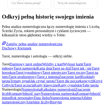
Czy Wasze imiona pasują?
Twój rok numerologiczny
Odkryj pełną historię swojego imienia
Pełna analiza numerologiczna łączy numerologię imienia z Liczbą
Ścieżki Życia, rokiem personalnym i cyklami życiowymi —
kilkanaście stron głębokiej wiedzy o Tobie.
Zamów pełną analizę numerologiczną
Duchowy Kierunek
Tarot, numerologia i astrologia — odkryj siebie.
Tarot
Darmowy tarot online
Wróżby z kart
Wylosuj kartę
Tarot
miłosny
Tarot partnerski
Karta dnia
Tarot na dziś
Tarot tak / nie
Tarot
horoskop
Tarot tygodniowy
Tarot miesięczny
Tarot roczny
Tarot na
jutro
Tarot urodzeniowy
Tarot z imienia
Znaczenie kart
Rozkłady
tarota
Tematy pytań
Jak czytać tarota?
Tarot dla początkujących
Krzyż
Celtycki
Tarot uczucia
Karty klasyczne
Karty cygańskie
Talie tarota
Numerologia
Numerologia
Kalkulator numerologii
Znaczenie
liczb
Kompatybilność pary
Numerologia partnerska
Kompatybilność
imion
Rok personalny
Data ślubu
Numerologia imienia
Alfabet
numerologiczny
Anielskie liczby
Biorytm