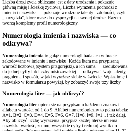
Liczba drogi życia obliczana jest z daty urodzenia i pokazuje
główną misję i ścieżkę życiową. Liczba wyrażenia pochodzi z
imienia i nazwiska — pokazuje wrodzone talenty i zdolności, czyli
„narzędzia", które masz do dyspozycji na swojej drodze. Razem
tworzą kompletny profil numerologiczny.
Numerologia imienia i nazwiska — co
odkrywa?
Numerologia imienia
to gałąź numerologii badająca wibracje
zakodowane w imieniu i nazwisku. Każda litera ma przypisaną
wartość liczbową (system pitagorejski), a ich suma — zredukowana
do jednej cyfry lub liczby mistrzowskiej — odkrywa Twoje talenty,
pragnienia i sposób, w jaki wyrażasz siebie w świecie. Wpisz imię i
nazwisko w formularzu powyżej, by zobaczyć swoje trzy liczby.
Numerologia liter — jak obliczyć?
Numerologia liter
opiera się na przypisaniu każdemu znakowi
alfabetu wartości od 1 do 9. Alfabet numerologiczny to pełna tabela:
A=1, B=2, C=3, D=4, E=5, F=6, G=7, H=8, I=9, J=1... i tak dalej.
Aby obliczyć liczbę wyrażenia: przypisz każdej literze imienia i
nazwiska wartość, zsumuj wszystkie cyfry i redukuj wynik do
jednej cyfry (lub pozostaw, jeśli wyjdzie liczba mistrzowska: 11, 22,