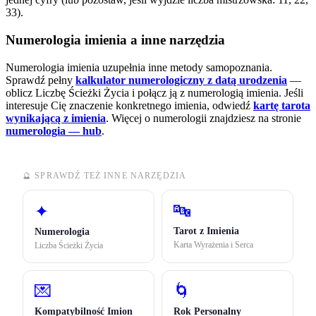
33).
Numerologia imienia a inne narzędzia
Numerologia imienia uzupełnia inne metody samopoznania.
Sprawdź pełny
kalkulator numerologiczny z datą urodzenia
—
oblicz Liczbę Ścieżki Życia i połącz ją z numerologią imienia. Jeśli
interesuje Cię znaczenie konkretnego imienia, odwiedź
kartę tarota
wynikającą z imienia
.
Więcej o numerologii znajdziesz na stronie
numerologia — hub
.
🔮 SPRAWDŹ TEŻ INNE NARZĘDZIA
🔤
✦
Tarot z Imienia
Numerologia
Karta Wyrażenia i Serca
Liczba Ścieżki Życia
💌
🌀
Kompatybilność Imion
Rok Personalny