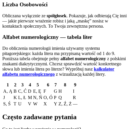
Liczba Osobowości
Obliczana wyłącznie ze
spółgłosek
. Pokazuje, jak odbierają Cię inni
— jakie pierwsze wrażenie robisz i jaką „maskę” nosisz w
kontaktach społecznych. To Twoja zewnętrzna persona.
Alfabet numerologiczny — tabela liter
Do obliczenia numerologii imienia używamy systemu
pitagorejskiego: każda litera ma przypisaną wartość od 1 do 9.
Poniższa tabela obejmuje pełny
alfabet numerologiczny
z polskimi
znakami diakrytycznymi. Chcesz sprawdzić wartość konkretnego
słowa lub imienia litera po literze?
Wypróbuj nasz
kalkulator
alfabetu numerologicznego
z wizualizacją każdej litery.
1
2
3
4
5
6
7
8
9
A, Ą
B
C, Ć
D
E, Ę
F
G
H
I
J
K
L, Ł
M
N, Ń
O, Ó
P
Q
R
S, Ś
T
U
V
W
X
Y
Z, Ź, Ż
—
Często zadawane pytania