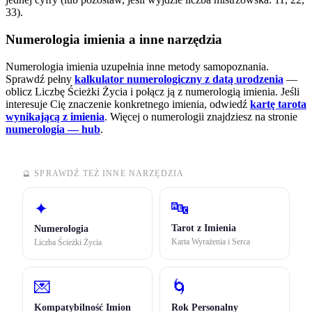
33).
Numerologia imienia a inne narzędzia
Numerologia imienia uzupełnia inne metody samopoznania.
Sprawdź pełny
kalkulator numerologiczny z datą urodzenia
—
oblicz Liczbę Ścieżki Życia i połącz ją z numerologią imienia. Jeśli
interesuje Cię znaczenie konkretnego imienia, odwiedź
kartę tarota
wynikającą z imienia
.
Więcej o numerologii znajdziesz na stronie
numerologia — hub
.
🔮 SPRAWDŹ TEŻ INNE NARZĘDZIA
🔤
✦
Tarot z Imienia
Numerologia
Karta Wyrażenia i Serca
Liczba Ścieżki Życia
💌
🌀
Kompatybilność Imion
Rok Personalny