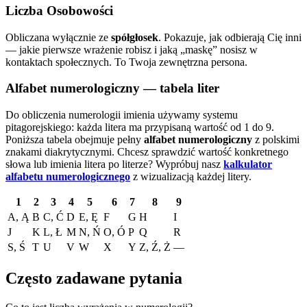
Liczba Osobowości
Obliczana wyłącznie ze
spółgłosek
. Pokazuje, jak odbierają Cię inni
— jakie pierwsze wrażenie robisz i jaką „maskę” nosisz w
kontaktach społecznych. To Twoja zewnętrzna persona.
Alfabet numerologiczny — tabela liter
Do obliczenia numerologii imienia używamy systemu
pitagorejskiego: każda litera ma przypisaną wartość od 1 do 9.
Poniższa tabela obejmuje pełny
alfabet numerologiczny
z polskimi
znakami diakrytycznymi. Chcesz sprawdzić wartość konkretnego
słowa lub imienia litera po literze?
Wypróbuj nasz
kalkulator
alfabetu numerologicznego
z wizualizacją każdej litery.
1
2
3
4
5
6
7
8
9
A, Ą
B
C, Ć
D
E, Ę
F
G
H
I
J
K
L, Ł
M
N, Ń
O, Ó
P
Q
R
S, Ś
T
U
V
W
X
Y
Z, Ź, Ż
—
Często zadawane pytania