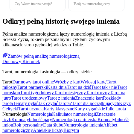
Czy Wasze imiona pasują?
Twój rok numerologiczny
Odkryj pełną historię swojego imienia
Pełna analiza numerologiczna łączy numerologię imienia z Liczbą
Ścieżki Życia, rokiem personalnym i cyklami życiowymi —
kilkanaście stron głębokiej wiedzy o Tobie.
Zamów pełną analizę numerologiczną
Duchowy Kierunek
Tarot, numerologia i astrologia — odkryj siebie.
Tarot
Darmowy tarot online
Wróżby z kart
Wylosuj kartę
Tarot
miłosny
Tarot partnerski
Karta dnia
Tarot na dziś
Tarot tak / nie
Tarot
horoskop
Tarot tygodniowy
Tarot miesięczny
Tarot roczny
Tarot na
jutro
Tarot urodzeniowy
Tarot z imienia
Znaczenie kart
Rozkłady
tarota
Tematy pytań
Jak czytać tarota?
Tarot dla początkujących
Krzyż
Celtycki
Tarot uczucia
Karty klasyczne
Karty cygańskie
Talie tarota
Numerologia
Numerologia
Kalkulator numerologii
Znaczenie
liczb
Kompatybilność pary
Numerologia partnerska
Kompatybilność
imion
Rok personalny
Data ślubu
Numerologia imienia
Alfabet
numerologiczny
Anielskie liczby
Biorytm