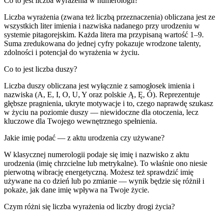
Co to jest liczba wyrażenia w numerologii?
Liczba wyrażenia (zwana też liczbą przeznaczenia) obliczana jest ze
wszystkich liter imienia i nazwiska nadanego przy urodzeniu w
systemie pitagorejskim. Każda litera ma przypisaną wartość 1–9.
Suma zredukowana do jednej cyfry pokazuje wrodzone talenty,
zdolności i potencjał do wyrażenia w życiu.
Co to jest liczba duszy?
Liczba duszy obliczana jest wyłącznie z samogłosek imienia i
nazwiska (A, E, I, O, U, Y oraz polskie Ą, Ę, Ó). Reprezentuje
głębsze pragnienia, ukryte motywacje i to, czego naprawdę szukasz
w życiu na poziomie duszy — niewidoczne dla otoczenia, lecz
kluczowe dla Twojego wewnętrznego spełnienia.
Jakie imię podać — z aktu urodzenia czy używane?
W klasycznej numerologii podaje się imię i nazwisko z aktu
urodzenia (imię chrzcielne lub metrykalne). To właśnie ono niesie
pierwotną wibrację energetyczną. Możesz też sprawdzić imię
używane na co dzień lub po zmianie — wynik będzie się różnił i
pokaże, jak dane imię wpływa na Twoje życie.
Czym różni się liczba wyrażenia od liczby drogi życia?