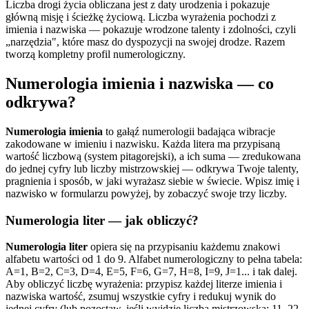
Liczba drogi życia obliczana jest z daty urodzenia i pokazuje
główną misję i ścieżkę życiową. Liczba wyrażenia pochodzi z
imienia i nazwiska — pokazuje wrodzone talenty i zdolności, czyli
„narzędzia", które masz do dyspozycji na swojej drodze. Razem
tworzą kompletny profil numerologiczny.
Numerologia imienia i nazwiska — co
odkrywa?
Numerologia imienia
to gałąź numerologii badająca wibracje
zakodowane w imieniu i nazwisku. Każda litera ma przypisaną
wartość liczbową (system pitagorejski), a ich suma — zredukowana
do jednej cyfry lub liczby mistrzowskiej — odkrywa Twoje talenty,
pragnienia i sposób, w jaki wyrażasz siebie w świecie. Wpisz imię i
nazwisko w formularzu powyżej, by zobaczyć swoje trzy liczby.
Numerologia liter — jak obliczyć?
Numerologia liter
opiera się na przypisaniu każdemu znakowi
alfabetu wartości od 1 do 9. Alfabet numerologiczny to pełna tabela:
A=1, B=2, C=3, D=4, E=5, F=6, G=7, H=8, I=9, J=1... i tak dalej.
Aby obliczyć liczbę wyrażenia: przypisz każdej literze imienia i
nazwiska wartość, zsumuj wszystkie cyfry i redukuj wynik do
jednej cyfry (lub pozostaw, jeśli wyjdzie liczba mistrzowska: 11, 22,