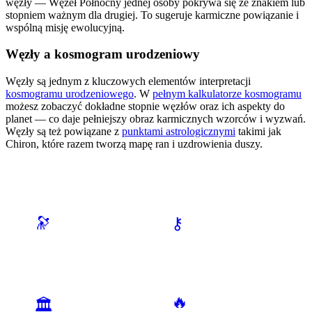
węzły — Węzeł Północny jednej osoby pokrywa się ze znakiem lub
stopniem ważnym dla drugiej. To sugeruje karmiczne powiązanie i
wspólną misję ewolucyjną.
Węzły a kosmogram urodzeniowy
Węzły są jednym z kluczowych elementów interpretacji
kosmogramu urodzeniowego
. W
pełnym kalkulatorze kosmogramu
możesz zobaczyć dokładne stopnie węzłów oraz ich aspekty do
planet — co daje pełniejszy obraz karmicznych wzorców i wyzwań.
Węzły są też powiązane z
punktami astrologicznymi
takimi jak
Chiron, które razem tworzą mapę ran i uzdrowienia duszy.
🔮 SPRAWDŹ TEŻ INNE NARZĘDZIA
🔭
⚷
Kalkulator Kosmogramu
Punkty Astrologiczne
Oblicz swój natal chart
Chiron, Lilith, Vertex
🔥
🏛️