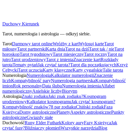
Bliźniaczy Płomień
Domy Astrologiczne
Znaki rozpoznania i etapy
12 domów w astrologii
Duchowy Kierunek
Tarot, numerologia i astrologia — odkryj siebie.
Tarot
Darmowy tarot online
Wróżby z kart
Wylosuj kartę
Tarot
miłosny
Tarot partnerski
Karta dnia
Tarot na dziś
Tarot tak / nie
Tarot
horoskop
Tarot tygodniowy
Tarot miesięczny
Tarot roczny
Tarot na
jutro
Tarot urodzeniowy
Tarot z imienia
Znaczenie kart
Rozkłady
tarota
Tematy pytań
Jak czytać tarota?
Tarot dla początkujących
Krzyż
Celtycki
Tarot uczucia
Karty klasyczne
Karty cygańskie
Talie tarota
Numerologia
Numerologia
Kalkulator numerologii
Znaczenie
liczb
Kompatybilność pary
Numerologia partnerska
Kompatybilność
imion
Rok personalny
Data ślubu
Numerologia imienia
Alfabet
numerologiczny
Anielskie liczby
Biorytm
Astrologia
Znaki zodiaku
Jaki znak zodiaku?
Kosmogram
urodzeniowy
Kalkulator kosmogramu
Jak czytać kosmogram?
Kompatybilność znaków
78 par zodiaku
Chiński zodiak
Faza
Księżyca
Domy astrologiczne
Planety
Aspekty astrologiczne
Punkty
astrologiczne
Gwiazdy stałe
Duchowość
Runy Elder Futhark
Kolory aury
Fazy Księżyca
Jak
czytać fazę?
Bliźniaczy płomień
Wszystkie narzędzia
Blog