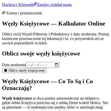
Duchowy Kierunek
Zamów rozkład tarota
Karma i przeznaczenie
Węzły Księżycowe — Kalkulator Online
Oblicz swój Węzeł Północny i Południowy z daty urodzenia. Poznaj
karmiczne przeznaczenie tej inkarnacji i to, co przyniosłeś(-aś) ze
swoich poprzednich wcieleń.
Oblicz swoje węzły księżycowe
Data urodzenia
🌑 Oblicz węzły księżycowe
Węzły Księżycowe — Co To Są i Co
Oznaczają?
Węzły księżycowe
to dwa punkty astronomiczne na ekliptyce,
gdzie orbita Księżyca przecina się z orbitą Ziemi wokół Słońca. Nie
są planetami — to matematyczne punkty, które w astrologii mają