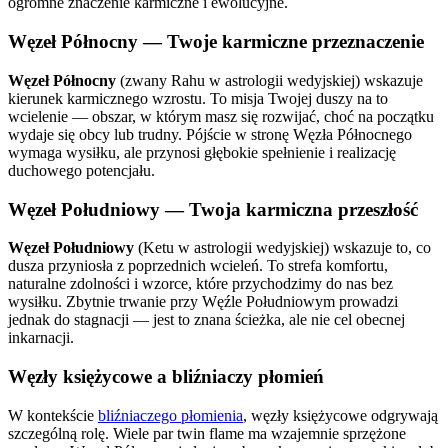
ogromne znaczenie karmiczne i ewolucyjne.
Węzeł Północny — Twoje karmiczne przeznaczenie
Węzeł Północny
(zwany Rahu w astrologii wedyjskiej) wskazuje
kierunek karmicznego wzrostu. To misja Twojej duszy na to
wcielenie — obszar, w którym masz się rozwijać, choć na początku
wydaje się obcy lub trudny. Pójście w stronę Węzła Północnego
wymaga wysiłku, ale przynosi głębokie spełnienie i realizację
duchowego potencjału.
Węzeł Południowy — Twoja karmiczna przeszłość
Węzeł Południowy
(Ketu w astrologii wedyjskiej) wskazuje to, co
dusza przyniosła z poprzednich wcieleń. To strefa komfortu,
naturalne zdolności i wzorce, które przychodzimy do nas bez
wysiłku. Zbytnie trwanie przy Węźle Południowym prowadzi
jednak do stagnacji — jest to znana ścieżka, ale nie cel obecnej
inkarnacji.
Węzły księżycowe a bliźniaczy płomień
W kontekście
bliźniaczego płomienia
, węzły księżycowe odgrywają
szczególną rolę. Wiele par twin flame ma wzajemnie sprzężone