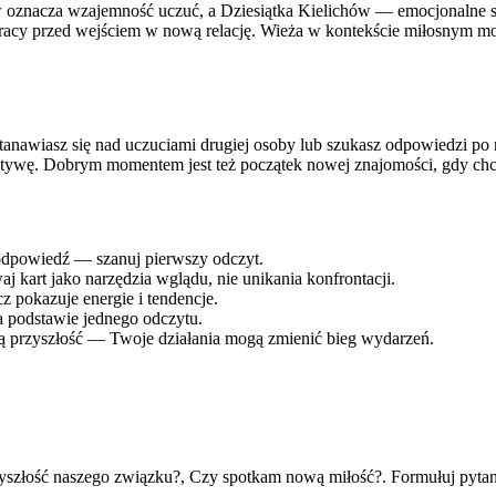
oznacza wzajemność uczuć, a Dziesiątka Kielichów — emocjonalne 
acy przed wejściem w nową relację. Wieża w kontekście miłosnym moż
tanawiasz się nad uczuciami drugiej osoby lub szukasz odpowiedzi po
tywę. Dobrym momentem jest też początek nowej znajomości, gdy chcesz
ą odpowiedź — szanuj pierwszy odczyt.
 kart jako narzędzia wglądu, nie unikania konfrontacji.
cz pokazuje energie i tendencje.
a podstawie jednego odczytu.
enną przyszłość — Twoje działania mogą zmienić bieg wydarzeń.
rzyszłość naszego związku?, Czy spotkam nową miłość?. Formułuj pytani