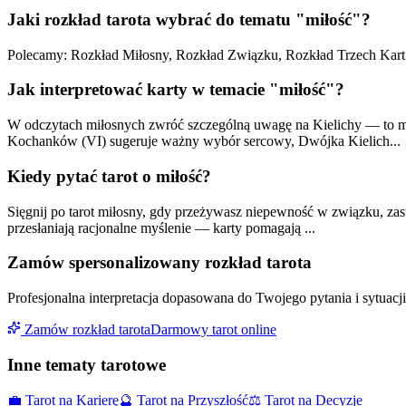
Jaki rozkład tarota wybrać do tematu "miłość"?
Polecamy: Rozkład Miłosny, Rozkład Związku, Rozkład Trzech Kart. P
Jak interpretować karty w temacie "miłość"?
W odczytach miłosnych zwróć szczególną uwagę na Kielichy — to mas
Kochanków (VI) sugeruje ważny wybór sercowy, Dwójka Kielich...
Kiedy pytać tarot o miłość?
Sięgnij po tarot miłosny, gdy przeżywasz niepewność w związku, zas
przesłaniają racjonalne myślenie — karty pomagają ...
Zamów spersonalizowany rozkład tarota
Profesjonalna interpretacja dopasowana do Twojego pytania i sytuac
Zamów rozkład tarota
Darmowy tarot online
Inne tematy tarotowe
💼
Tarot na Karierę
🔮
Tarot na Przyszłość
⚖️
Tarot na Decyzje