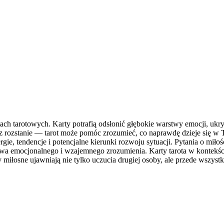
ach tarotowych. Karty potrafią odsłonić głębokie warstwy emocji, ukry
asz rozstanie — tarot może pomóc zrozumieć, co naprawdę dzieje się 
ie, tendencje i potencjalne kierunki rozwoju sytuacji. Pytania o miłoś
twa emocjonalnego i wzajemnego zrozumienia. Karty tarota w kontekści
miłosne ujawniają nie tylko uczucia drugiej osoby, ale przede wszystk