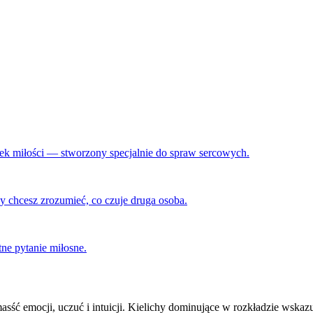
runek miłości — stworzony specjalnie do spraw sercowych.
 chcesz zrozumieć, co czuje druga osoba.
ne pytanie miłosne.
ść emocji, uczuć i intuicji. Kielichy dominujące w rozkładzie wskazu