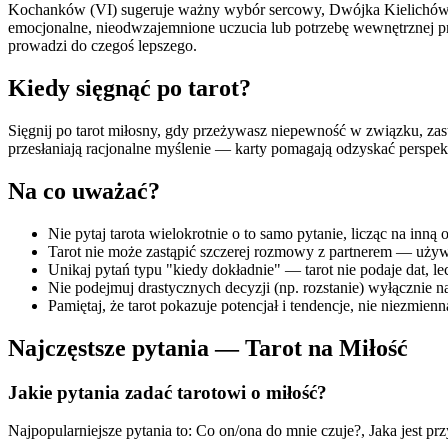
Kochanków (VI) sugeruje ważny wybór sercowy, Dwójka Kielichów 
emocjonalne, nieodwzajemnione uczucia lub potrzebę wewnętrznej pr
prowadzi do czegoś lepszego.
Kiedy sięgnąć po tarot?
Sięgnij po tarot miłosny, gdy przeżywasz niepewność w związku, zas
przesłaniają racjonalne myślenie — karty pomagają odzyskać perspek
Na co uważać?
Nie pytaj tarota wielokrotnie o to samo pytanie, licząc na inn
Tarot nie może zastąpić szczerej rozmowy z partnerem — używaj
Unikaj pytań typu "kiedy dokładnie" — tarot nie podaje dat, le
Nie podejmuj drastycznych decyzji (np. rozstanie) wyłącznie n
Pamiętaj, że tarot pokazuje potencjał i tendencje, nie niezmi
Najczęstsze pytania —
Tarot na Miłość
Jakie pytania zadać tarotowi o miłość?
Najpopularniejsze pytania to: Co on/ona do mnie czuje?, Jaka jest p