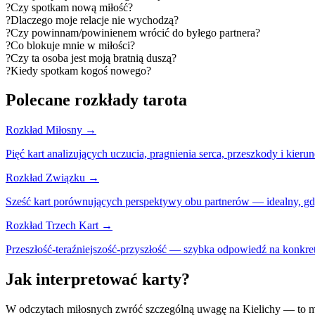
?
Czy spotkam nową miłość?
?
Dlaczego moje relacje nie wychodzą?
?
Czy powinnam/powinienem wrócić do byłego partnera?
?
Co blokuje mnie w miłości?
?
Czy ta osoba jest moją bratnią duszą?
?
Kiedy spotkam kogoś nowego?
Polecane rozkłady tarota
Rozkład Miłosny
→
Pięć kart analizujących uczucia, pragnienia serca, przeszkody i kie
Rozkład Związku
→
Sześć kart porównujących perspektywy obu partnerów — idealny, gdy
Rozkład Trzech Kart
→
Przeszłość-teraźniejszość-przyszłość — szybka odpowiedź na konkret
Jak interpretować karty?
W odczytach miłosnych zwróć szczególną uwagę na Kielichy — to mas