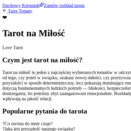
Duchowy Kierunek
Zamów rozkład tarota
Tarot Tematy
❤️
Tarot na Miłość
Love Tarot
Czym jest
tarot na miłość
?
Tarot na miłość to jeden z najczęściej wybieranych tematów w odczyt
od tego, czy jesteś w związku, szukasz nowej miłości, czy przeżyw
przyszłości w sposób deterministyczny, lecz pokazują dominujące energ
dotyczą fundamentalnych ludzkich potrzeb — bliskości, bezpieczeńs
dostrzegamy, bo jesteśmy zbyt zaangażowani emocjonalnie. Rozkłady 
wpływają na jakość relacji.
Popularne pytania do tarota
?
Co on/ona do mnie czuje?
?
Jaka jest przyszłość naszego związku?