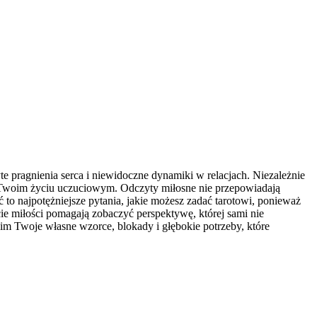
te pragnienia serca i niewidoczne dynamiki w relacjach. Niezależnie
w Twoim życiu uczuciowym. Odczyty miłosne nie przepowiadają
ć to najpotężniejsze pytania, jakie możesz zadać tarotowi, ponieważ
e miłości pomagają zobaczyć perspektywę, której sami nie
im Twoje własne wzorce, blokady i głębokie potrzeby, które