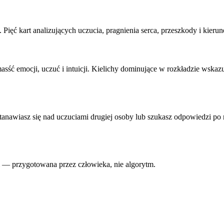
ięć kart analizujących uczucia, pragnienia serca, przeszkody i kieru
ść emocji, uczuć i intuicji. Kielichy dominujące w rozkładzie wskazu
tanawiasz się nad uczuciami drugiej osoby lub szukasz odpowiedzi po
ji — przygotowana przez człowieka, nie algorytm.