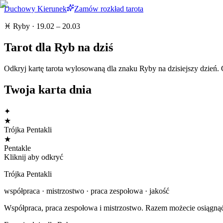
Duchowy Kierunek
Zamów rozkład tarota
♓
Ryby
·
19.02 – 20.03
Tarot dla
Ryb
na dziś
Odkryj kartę tarota wylosowaną dla znaku
Ryby
na dzisiejszy dzień.
Twoja karta dnia
✦
★
Trójka Pentakli
★
Pentakle
Kliknij aby odkryć
Trójka Pentakli
współpraca · mistrzostwo · praca zespołowa · jakość
Współpraca, praca zespołowa i mistrzostwo. Razem możecie osiągnąć