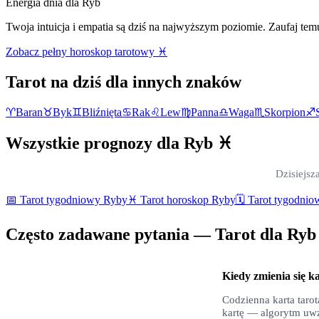
Energia dnia dla
Ryb
Twoja intuicja i empatia są dziś na najwyższym poziomie. Zaufaj tem
Zobacz pełny horoskop tarotowy
♓
Tarot na dziś dla innych znaków
♈
Baran
♉
Byk
♊
Bliźnięta
♋
Rak
♌
Lew
♍
Panna
♎
Waga
♏
Skorpion
♐
Wszystkie prognozy dla
Ryb
♓
Dzisiejsz
📅 Tarot tygodniowy
Ryby
♓
Tarot horoskop
Ryby
🗓️ Tarot tygodni
Często zadawane pytania — Tarot dla
Ryb
Kiedy zmienia się ka
Codzienna karta tarot
kartę — algorytm uwz