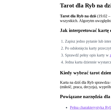
Tarot dla
Ryb
na dzi
Tarot dla
Ryb
na dziś
(
19.02 –
wszystkich. Algorytm uwzględnia 
Jak interpretować kartę
Zapisz jedno pytanie lub int
Po odsłonięciu karty przeczy
Sprawdź pełny opis karty w
Jedna karta dziennie wystarc
Kiedy wybrać tarot dzien
Karta na dziś dla
Ryb
sprawdza s
(miłość, praca, decyzja), wyprób
Powiązane narzędzia dl
Pełna charakterystyka
Ry