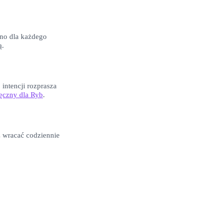
bno dla każdego
ą.
 intencji rozprasza
ęczny dla
Ryb
.
z wracać codziennie