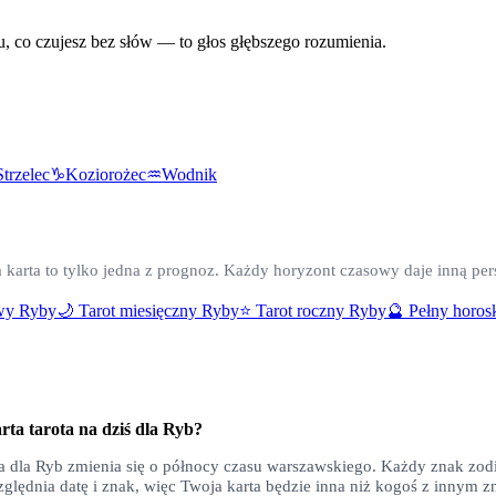
u, co czujesz bez słów — to głos głębszego rozumienia.
Strzelec
♑
Koziorożec
♒
Wodnik
a karta to tylko jedna z prognoz. Każdy horyzont czasowy daje inną pe
owy
Ryby
🌙 Tarot miesięczny
Ryby
⭐ Tarot roczny
Ryby
🔮 Pełny horo
rta tarota na dziś dla
Ryb
?
a dla
Ryb
zmienia się o północy czasu warszawskiego. Każdy znak zod
ględnia datę i znak, więc Twoja karta będzie inna niż kogoś z innym z