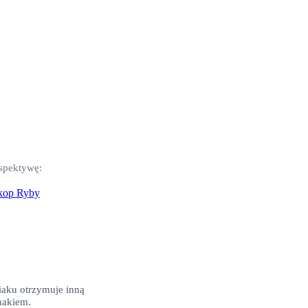
rspektywę:
skop
Ryby
iaku otrzymuje inną
nakiem.