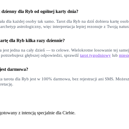
t dzienny dla
Ryb
od ogólnej karty dnia?
ała dla każdej osoby tak samo. Tarot dla
Ryb
na dziś dobiera kartę oso
chetyp astrologiczny, więc interpretacja lepiej rezonuje z Twoją natur
artę dla
Ryb
kilka razy dziennie?
 jest jedna na cały dzień — to celowe. Wielokrotne losowanie tej samej
i potrzebujesz głębszej odpowiedzi, sprawdź
tarot tygodniowy
lub
miesi
 jest darmowa?
a tarota dla
Ryb
jest w 100% darmowa, bez rejestracji ani SMS. Możes
retację.
otowany z intencją specjalnie dla Ciebie.