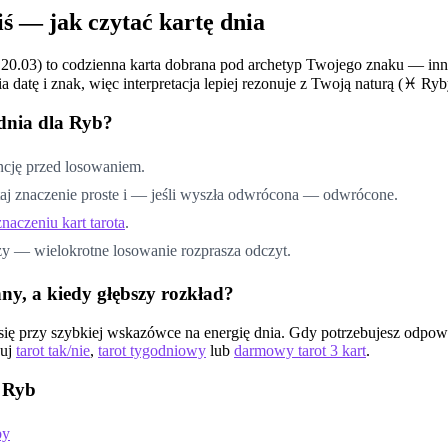
ś — jak czytać kartę dnia
 20.03
) to codzienna karta dobrana pod archetyp Twojego znaku — inna
datę i znak, więc interpretacja lepiej rezonuje z Twoją naturą (
♓
Ryb
 dnia dla
Ryb
?
encję przed losowaniem.
taj znaczenie proste i — jeśli wyszła odwrócona — odwrócone.
znaczeniu kart tarota
.
zy — wielokrotne losowanie rozprasza odczyt.
ny, a kiedy głębszy rozkład?
ię przy szybkiej wskazówce na energię dnia. Gdy potrzebujesz odpowi
uj
tarot tak/nie
,
tarot tygodniowy
lub
darmowy tarot 3 kart
.
a
Ryb
by