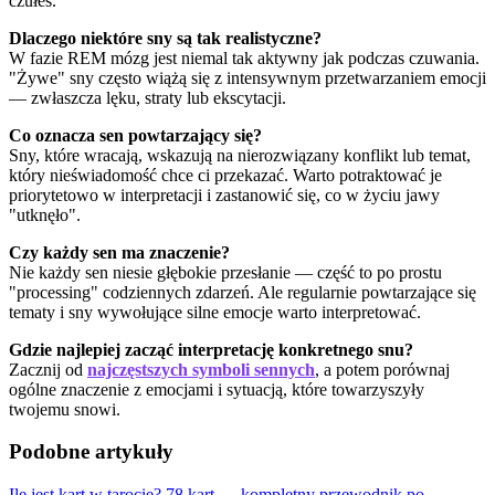
czułeś.
Dlaczego niektóre sny są tak realistyczne?
W fazie REM mózg jest niemal tak aktywny jak podczas czuwania.
"Żywe" sny często wiążą się z intensywnym przetwarzaniem emocji
— zwłaszcza lęku, straty lub ekscytacji.
Co oznacza sen powtarzający się?
Sny, które wracają, wskazują na nierozwiązany konflikt lub temat,
który nieświadomość chce ci przekazać. Warto potraktować je
priorytetowo w interpretacji i zastanowić się, co w życiu jawy
"utknęło".
Czy każdy sen ma znaczenie?
Nie każdy sen niesie głębokie przesłanie — część to po prostu
"processing" codziennych zdarzeń. Ale regularnie powtarzające się
tematy i sny wywołujące silne emocje warto interpretować.
Gdzie najlepiej zacząć interpretację konkretnego snu?
Zacznij od
najczęstszych symboli sennych
, a potem porównaj
ogólne znaczenie z emocjami i sytuacją, które towarzyszyły
twojemu snowi.
Podobne artykuły
Ile jest kart w tarocie? 78 kart — kompletny przewodnik po