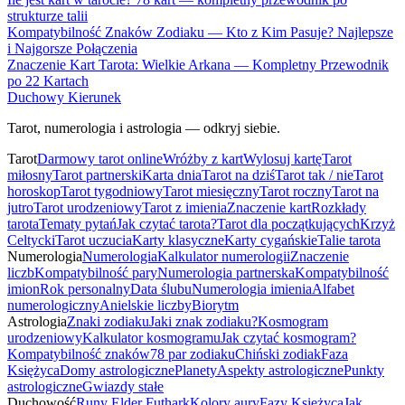
strukturze talii
Kompatybilność Znaków Zodiaku — Kto z Kim Pasuje? Najlepsze
i Najgorsze Połączenia
Znaczenie Kart Tarota: Wielkie Arkana — Kompletny Przewodnik
po 22 Kartach
Duchowy Kierunek
Tarot, numerologia i astrologia — odkryj siebie.
Tarot
Darmowy tarot online
Wróżby z kart
Wylosuj kartę
Tarot
miłosny
Tarot partnerski
Karta dnia
Tarot na dziś
Tarot tak / nie
Tarot
horoskop
Tarot tygodniowy
Tarot miesięczny
Tarot roczny
Tarot na
jutro
Tarot urodzeniowy
Tarot z imienia
Znaczenie kart
Rozkłady
tarota
Tematy pytań
Jak czytać tarota?
Tarot dla początkujących
Krzyż
Celtycki
Tarot uczucia
Karty klasyczne
Karty cygańskie
Talie tarota
Numerologia
Numerologia
Kalkulator numerologii
Znaczenie
liczb
Kompatybilność pary
Numerologia partnerska
Kompatybilność
imion
Rok personalny
Data ślubu
Numerologia imienia
Alfabet
numerologiczny
Anielskie liczby
Biorytm
Astrologia
Znaki zodiaku
Jaki znak zodiaku?
Kosmogram
urodzeniowy
Kalkulator kosmogramu
Jak czytać kosmogram?
Kompatybilność znaków
78 par zodiaku
Chiński zodiak
Faza
Księżyca
Domy astrologiczne
Planety
Aspekty astrologiczne
Punkty
astrologiczne
Gwiazdy stałe
Duchowość
Runy Elder Futhark
Kolory aury
Fazy Księżyca
Jak