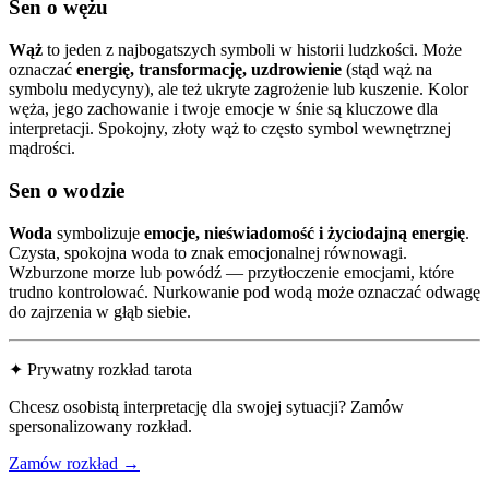
Sen o wężu
Wąż
to jeden z najbogatszych symboli w historii ludzkości. Może
oznaczać
energię, transformację, uzdrowienie
(stąd wąż na
symbolu medycyny), ale też ukryte zagrożenie lub kuszenie. Kolor
węża, jego zachowanie i twoje emocje w śnie są kluczowe dla
interpretacji. Spokojny, złoty wąż to często symbol wewnętrznej
mądrości.
Sen o wodzie
Woda
symbolizuje
emocje, nieświadomość i życiodajną energię
.
Czysta, spokojna woda to znak emocjonalnej równowagi.
Wzburzone morze lub powódź — przytłoczenie emocjami, które
trudno kontrolować. Nurkowanie pod wodą może oznaczać odwagę
do zajrzenia w głąb siebie.
✦ Prywatny rozkład tarota
Chcesz osobistą interpretację dla swojej sytuacji? Zamów
spersonalizowany rozkład.
Zamów rozkład →