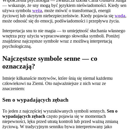
Współczesna psychologia — zwłaszcza szkoła Carla Gustava Junga
— wskazuje, że sny mogą być językiem nieświadomości. Kiedy sen
używa symbolu
węża
, może mówić o transformacji, energii
życiowej lub ukrytym niebezpieczeństwie. Kiedy pojawia się
woda
,
może odnosić się do emocji, podświadomości i przepływu życia.
Interpretacja snu to nie magia — to umiejętność słuchania własnego
wnętrza przy użyciu wypracowanego słownika symboli. Poniżej
znajdziesz najczęstsze symbole wraz z możliwą interpretacją
psychologiczną.
Najczęstsze symbole senne — co
oznaczają?
Istnieje kilkanaście motywów, które śnią się niemal każdemu
człowiekowi na Ziemi. Oto najważniejsze z nich wraz ze
znaczeniem:
Sen o wypadających zębach
To jeden z najczęściej wyszukiwanych symboli sennych.
Sen o
wypadających zębach
często pojawia się w momentach
niepewności, lęku przed utratą kontroli lub przed ważną zmianą
życiową. W tradycyjnym senniku bywa interpretowany jako