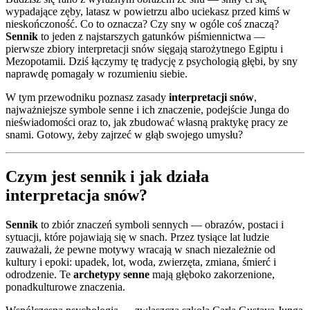
wypadające zęby, latasz w powietrzu albo uciekasz przed kimś w
nieskończoność. Co to oznacza? Czy sny w ogóle coś znaczą?
Sennik
to jeden z najstarszych gatunków piśmiennictwa —
pierwsze zbiory interpretacji snów sięgają starożytnego Egiptu i
Mezopotamii. Dziś łączymy tę tradycję z psychologią głębi, by sny
naprawdę pomagały w rozumieniu siebie.
W tym przewodniku poznasz zasady
interpretacji snów
,
najważniejsze symbole senne i ich znaczenie, podejście Junga do
nieświadomości oraz to, jak zbudować własną praktykę pracy ze
snami. Gotowy, żeby zajrzeć w głąb swojego umysłu?
Czym jest sennik i jak działa
interpretacja snów?
Sennik
to zbiór znaczeń symboli sennych — obrazów, postaci i
sytuacji, które pojawiają się w snach. Przez tysiące lat ludzie
zauważali, że pewne motywy wracają w snach niezależnie od
kultury i epoki: upadek, lot, woda, zwierzęta, zmiana, śmierć i
odrodzenie. Te
archetypy senne
mają głęboko zakorzenione,
ponadkulturowe znaczenia.