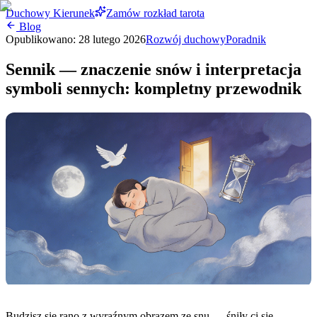
Duchowy Kierunek
Zamów rozkład tarota
Blog
Opublikowano:
28 lutego 2026
Rozwój duchowy
Poradnik
Sennik — znaczenie snów i interpretacja
symboli sennych: kompletny przewodnik
Budzisz się rano z wyraźnym obrazem ze snu — śniły ci się