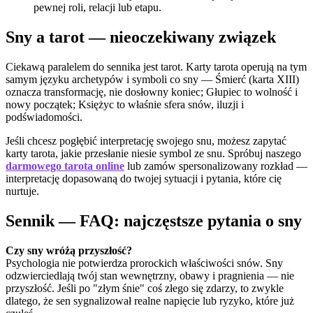
pewnej roli, relacji lub etapu.
Sny a tarot — nieoczekiwany związek
Ciekawą paralelem do sennika jest tarot. Karty tarota operują na tym
samym języku archetypów i symboli co sny — Śmierć (karta XIII)
oznacza transformację, nie dosłowny koniec; Głupiec to wolność i
nowy początek; Księżyc to właśnie sfera snów, iluzji i
podświadomości.
Jeśli chcesz pogłębić interpretację swojego snu, możesz zapytać
karty tarota, jakie przesłanie niesie symbol ze snu. Spróbuj naszego
darmowego tarota online
lub zamów spersonalizowany rozkład —
interpretację dopasowaną do twojej sytuacji i pytania, które cię
nurtuje.
Sennik — FAQ: najczęstsze pytania o sny
Czy sny wróżą przyszłość?
Psychologia nie potwierdza prorockich właściwości snów. Sny
odzwierciedlają twój stan wewnętrzny, obawy i pragnienia — nie
przyszłość. Jeśli po "złym śnie" coś złego się zdarzy, to zwykle
dlatego, że sen sygnalizował realne napięcie lub ryzyko, które już