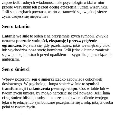
zapowiedź trudnych wiadomości, ale psychologia widzi w nim
przede wszystkim
lęk przed oceną otoczenia
i utratą wizerunku.
Jeśli sen o zębach powraca, warto zastanowić się: w jakiej sferze
życia czujesz się niepewnie?
Sen o lataniu
Latanie we śnie
to jeden z najprzyjemniejszych symboli. Zwykle
oznacza
poczucie wolności, ekspansję i przezwyciężenie
ograniczeń
. Pojawia się, gdy przełamujesz jakiś wewnętrzny blok
lub wychodzisz poza strefę komfortu. Jeśli jednak latanie zamienia
się w panikę lub strach przed upadkiem — sygnalizuje przeciążenie
ambicjami.
Sen o śmierci
Wbrew pozorom,
sen o śmierci
rzadko zapowiada cokolwiek
dosłownego. W psychologii Junga śmierć w śnie to
symbol
transformacji i zakończenia pewnego etapu
. Coś w tobie lub w
twoim życiu umiera, by mogło narodzić się coś nowego. Jeśli śniła
ci się śmierć bliskiej osoby — to często odzwierciedlenie twojego
lęku o tę relację lub symboliczne pożegnanie się z rolą, jaką ta osoba
pełni w twoim życiu.