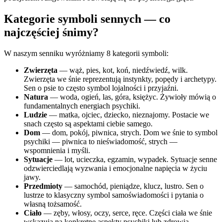
Kategorie symboli sennych — co
najczęściej śnimy?
W naszym senniku wyróżniamy 8 kategorii symboli:
Zwierzęta
— wąż, pies, kot, koń, niedźwiedź, wilk.
Zwierzęta we śnie reprezentują instynkty, popędy i archetypy.
Sen o psie to często symbol lojalności i przyjaźni.
Natura
— woda, ogień, las, góra, księżyc. Żywioły mówią o
fundamentalnych energiach psychiki.
Ludzie
— matka, ojciec, dziecko, nieznajomy. Postacie we
snach często są aspektami ciebie samego.
Dom
— dom, pokój, piwnica, strych. Dom we śnie to symbol
psychiki — piwnica to nieświadomość, strych —
wspomnienia i myśli.
Sytuacje
— lot, ucieczka, egzamin, wypadek. Sytuacje senne
odzwierciedlają wyzwania i emocjonalne napięcia w życiu
jawy.
Przedmioty
— samochód, pieniądze, klucz, lustro. Sen o
lustrze to klasyczny symbol samoświadomości i pytania o
własną tożsamość.
Ciało
— zęby, włosy, oczy, serce, ręce. Części ciała we śnie
wskazują na konkretne aspekty psychiki lub zdrowia.