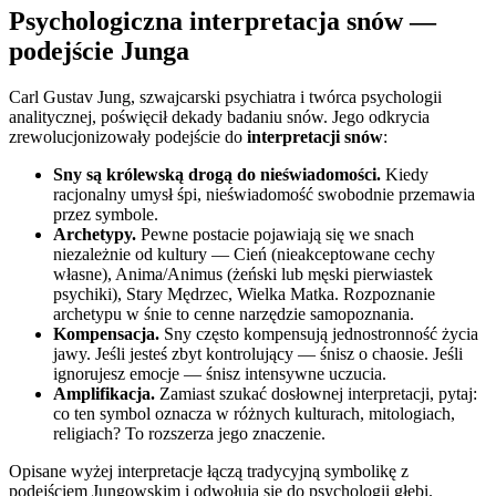
Psychologiczna interpretacja snów —
podejście Junga
Carl Gustav Jung, szwajcarski psychiatra i twórca psychologii
analitycznej, poświęcił dekady badaniu snów. Jego odkrycia
zrewolucjonizowały podejście do
interpretacji snów
:
Sny są królewską drogą do nieświadomości.
Kiedy
racjonalny umysł śpi, nieświadomość swobodnie przemawia
przez symbole.
Archetypy.
Pewne postacie pojawiają się we snach
niezależnie od kultury — Cień (nieakceptowane cechy
własne), Anima/Animus (żeński lub męski pierwiastek
psychiki), Stary Mędrzec, Wielka Matka. Rozpoznanie
archetypu w śnie to cenne narzędzie samopoznania.
Kompensacja.
Sny często kompensują jednostronność życia
jawy. Jeśli jesteś zbyt kontrolujący — śnisz o chaosie. Jeśli
ignorujesz emocje — śnisz intensywne uczucia.
Amplifikacja.
Zamiast szukać dosłownej interpretacji, pytaj:
co ten symbol oznacza w różnych kulturach, mitologiach,
religiach? To rozszerza jego znaczenie.
Opisane wyżej interpretacje łączą tradycyjną symbolikę z
podejściem Jungowskim i odwołują się do psychologii głębi.