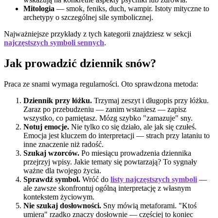
Mitologia
— smok, feniks, duch, wampir. Istoty mityczne to
archetypy o szczególnej sile symbolicznej.
Najważniejsze przykłady z tych kategorii znajdziesz w sekcji
najczęstszych symboli sennych
.
Jak prowadzić dziennik snów?
Praca ze snami wymaga regularności. Oto sprawdzona metoda:
Dziennik przy łóżku.
Trzymaj zeszyt i długopis przy łóżku.
Zaraz po przebudzeniu — zanim wstaniesz — zapisz
wszystko, co pamiętasz. Mózg szybko "zamazuje" sny.
Notuj emocje.
Nie tylko co się działo, ale jak się czułeś.
Emocja jest kluczem do interpretacji — strach przy lataniu to
inne znaczenie niż radość.
Szukaj wzorców.
Po miesiącu prowadzenia dziennika
przejrzyj wpisy. Jakie tematy się powtarzają? To sygnały
ważne dla twojego życia.
Sprawdź symbol.
Wróć do
listy najczęstszych symboli
—
ale zawsze skonfrontuj ogólną interpretację z własnym
kontekstem życiowym.
Nie szukaj dosłowności.
Sny mówią metaforami. "Ktoś
umiera" rzadko znaczy dosłownie — częściej to koniec