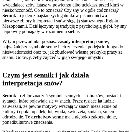
wypadające zęby, latasz w powietrzu albo uciekasz przed kimś w
nieskończoność. Co to oznacza? Czy sny w ogóle coś znaczą?
Sennik
to jeden z najstarszych gatunków piśmiennictwa —
pierwsze zbiory interpretacji snów sięgają starożytnego Egiptu i
Mezopotamii. Dziś łączymy tę tradycję z psychologią głębi, by sny
naprawdę pomagały w rozumieniu siebie.
W tym przewodniku poznasz zasady
interpretacji snów
,
najważniejsze symbole senne i ich znaczenie, podejście Junga do
nieświadomości oraz to, jak zbudować własną praktykę pracy ze
snami. Gotowy, żeby zajrzeć w głąb swojego umysłu?
Czym jest sennik i jak działa
interpretacja snów?
Sennik
to zbiór znaczeń symboli sennych — obrazów, postaci i
sytuacji, które pojawiają się w snach. Przez tysiące lat ludzie
zauważali, że pewne motywy wracają w snach niezależnie od
kultury i epoki: upadek, lot, woda, zwierzęta, zmiana, śmierć i
odrodzenie. Te
archetypy senne
mają głęboko zakorzenione,
ponadkulturowe znaczenia.