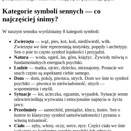
Kategorie symboli sennych — co
najczęściej śnimy?
W naszym senniku wyróżniamy 8 kategorii symboli:
Zwierzęta
— wąż, pies, kot, koń, niedźwiedź, wilk.
Zwierzęta we śnie reprezentują instynkty, popędy i archetypy.
Sen o psie to często symbol lojalności i przyjaźni.
Natura
— woda, ogień, las, góra, księżyc. Żywioły mówią o
fundamentalnych energiach psychiki.
Ludzie
— matka, ojciec, dziecko, nieznajomy. Postacie we
snach często są aspektami ciebie samego.
Dom
— dom, pokój, piwnica, strych. Dom we śnie to symbol
psychiki — piwnica to nieświadomość, strych —
wspomnienia i myśli.
Sytuacje
— lot, ucieczka, egzamin, wypadek. Sytuacje senne
odzwierciedlają wyzwania i emocjonalne napięcia w życiu
jawy.
Przedmioty
— samochód, pieniądze, klucz, lustro. Sen o
lustrze to klasyczny symbol samoświadomości i pytania o
własną tożsamość.
Ciało
— zęby, włosy, oczy, serce, ręce. Części ciała we śnie
wskazują na konkretne aspekty psychiki lub zdrowia.