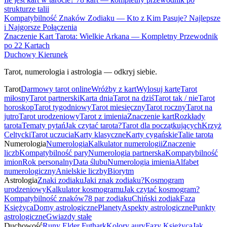
strukturze talii
Kompatybilność Znaków Zodiaku — Kto z Kim Pasuje? Najlepsze
i Najgorsze Połączenia
Znaczenie Kart Tarota: Wielkie Arkana — Kompletny Przewodnik
po 22 Kartach
Duchowy Kierunek
Tarot, numerologia i astrologia — odkryj siebie.
Tarot
Darmowy tarot online
Wróżby z kart
Wylosuj kartę
Tarot
miłosny
Tarot partnerski
Karta dnia
Tarot na dziś
Tarot tak / nie
Tarot
horoskop
Tarot tygodniowy
Tarot miesięczny
Tarot roczny
Tarot na
jutro
Tarot urodzeniowy
Tarot z imienia
Znaczenie kart
Rozkłady
tarota
Tematy pytań
Jak czytać tarota?
Tarot dla początkujących
Krzyż
Celtycki
Tarot uczucia
Karty klasyczne
Karty cygańskie
Talie tarota
Numerologia
Numerologia
Kalkulator numerologii
Znaczenie
liczb
Kompatybilność pary
Numerologia partnerska
Kompatybilność
imion
Rok personalny
Data ślubu
Numerologia imienia
Alfabet
numerologiczny
Anielskie liczby
Biorytm
Astrologia
Znaki zodiaku
Jaki znak zodiaku?
Kosmogram
urodzeniowy
Kalkulator kosmogramu
Jak czytać kosmogram?
Kompatybilność znaków
78 par zodiaku
Chiński zodiak
Faza
Księżyca
Domy astrologiczne
Planety
Aspekty astrologiczne
Punkty
astrologiczne
Gwiazdy stałe
Duchowość
Runy Elder Futhark
Kolory aury
Fazy Księżyca
Jak