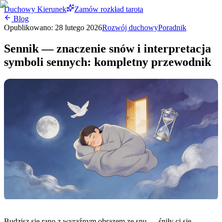
Duchowy Kierunek
Zamów rozkład tarota
Blog
Opublikowano:
28 lutego 2026
Rozwój duchowy
Poradnik
Sennik — znaczenie snów i interpretacja
symboli sennych: kompletny przewodnik
Budzisz się rano z wyraźnym obrazem ze snu — śniły ci się