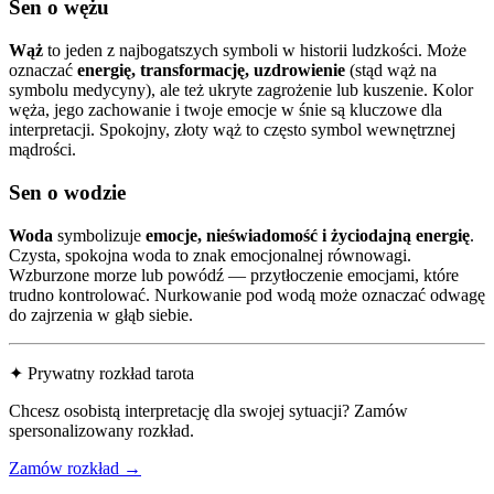
Sen o wężu
Wąż
to jeden z najbogatszych symboli w historii ludzkości. Może
oznaczać
energię, transformację, uzdrowienie
(stąd wąż na
symbolu medycyny), ale też ukryte zagrożenie lub kuszenie. Kolor
węża, jego zachowanie i twoje emocje w śnie są kluczowe dla
interpretacji. Spokojny, złoty wąż to często symbol wewnętrznej
mądrości.
Sen o wodzie
Woda
symbolizuje
emocje, nieświadomość i życiodajną energię
.
Czysta, spokojna woda to znak emocjonalnej równowagi.
Wzburzone morze lub powódź — przytłoczenie emocjami, które
trudno kontrolować. Nurkowanie pod wodą może oznaczać odwagę
do zajrzenia w głąb siebie.
✦ Prywatny rozkład tarota
Chcesz osobistą interpretację dla swojej sytuacji? Zamów
spersonalizowany rozkład.
Zamów rozkład →