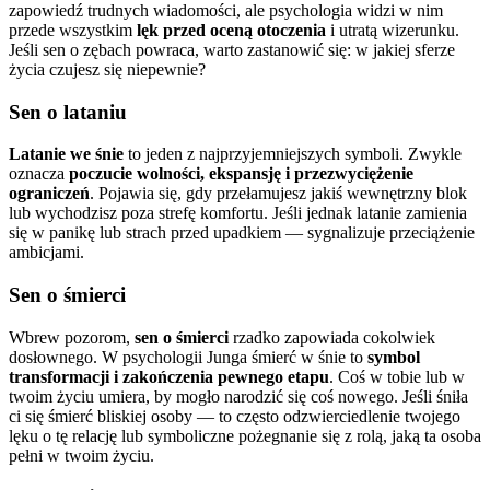
zapowiedź trudnych wiadomości, ale psychologia widzi w nim
przede wszystkim
lęk przed oceną otoczenia
i utratą wizerunku.
Jeśli sen o zębach powraca, warto zastanowić się: w jakiej sferze
życia czujesz się niepewnie?
Sen o lataniu
Latanie we śnie
to jeden z najprzyjemniejszych symboli. Zwykle
oznacza
poczucie wolności, ekspansję i przezwyciężenie
ograniczeń
. Pojawia się, gdy przełamujesz jakiś wewnętrzny blok
lub wychodzisz poza strefę komfortu. Jeśli jednak latanie zamienia
się w panikę lub strach przed upadkiem — sygnalizuje przeciążenie
ambicjami.
Sen o śmierci
Wbrew pozorom,
sen o śmierci
rzadko zapowiada cokolwiek
dosłownego. W psychologii Junga śmierć w śnie to
symbol
transformacji i zakończenia pewnego etapu
. Coś w tobie lub w
twoim życiu umiera, by mogło narodzić się coś nowego. Jeśli śniła
ci się śmierć bliskiej osoby — to często odzwierciedlenie twojego
lęku o tę relację lub symboliczne pożegnanie się z rolą, jaką ta osoba
pełni w twoim życiu.