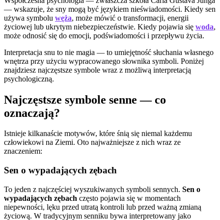
Współczesna psychologia — zwłaszcza szkoła Carla Gustava Junga
— wskazuje, że sny mogą być językiem nieświadomości. Kiedy sen
używa symbolu
węża
, może mówić o transformacji, energii
życiowej lub ukrytym niebezpieczeństwie. Kiedy pojawia się
woda
,
może odnosić się do emocji, podświadomości i przepływu życia.
Interpretacja snu to nie magia — to umiejętność słuchania własnego
wnętrza przy użyciu wypracowanego słownika symboli. Poniżej
znajdziesz najczęstsze symbole wraz z możliwą interpretacją
psychologiczną.
Najczęstsze symbole senne — co
oznaczają?
Istnieje kilkanaście motywów, które śnią się niemal każdemu
człowiekowi na Ziemi. Oto najważniejsze z nich wraz ze
znaczeniem:
Sen o wypadających zębach
To jeden z najczęściej wyszukiwanych symboli sennych.
Sen o
wypadających zębach
często pojawia się w momentach
niepewności, lęku przed utratą kontroli lub przed ważną zmianą
życiową. W tradycyjnym senniku bywa interpretowany jako