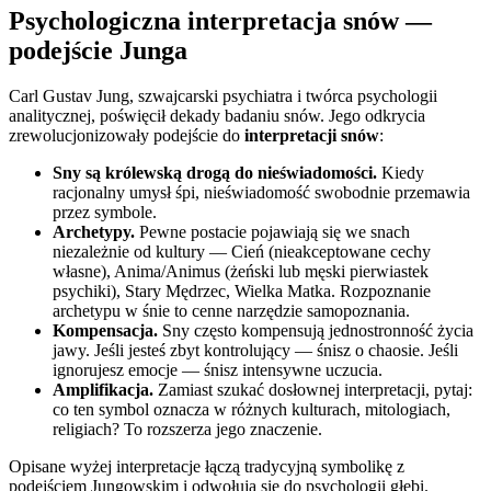
Psychologiczna interpretacja snów —
podejście Junga
Carl Gustav Jung, szwajcarski psychiatra i twórca psychologii
analitycznej, poświęcił dekady badaniu snów. Jego odkrycia
zrewolucjonizowały podejście do
interpretacji snów
:
Sny są królewską drogą do nieświadomości.
Kiedy
racjonalny umysł śpi, nieświadomość swobodnie przemawia
przez symbole.
Archetypy.
Pewne postacie pojawiają się we snach
niezależnie od kultury — Cień (nieakceptowane cechy
własne), Anima/Animus (żeński lub męski pierwiastek
psychiki), Stary Mędrzec, Wielka Matka. Rozpoznanie
archetypu w śnie to cenne narzędzie samopoznania.
Kompensacja.
Sny często kompensują jednostronność życia
jawy. Jeśli jesteś zbyt kontrolujący — śnisz o chaosie. Jeśli
ignorujesz emocje — śnisz intensywne uczucia.
Amplifikacja.
Zamiast szukać dosłownej interpretacji, pytaj:
co ten symbol oznacza w różnych kulturach, mitologiach,
religiach? To rozszerza jego znaczenie.
Opisane wyżej interpretacje łączą tradycyjną symbolikę z
podejściem Jungowskim i odwołują się do psychologii głębi.