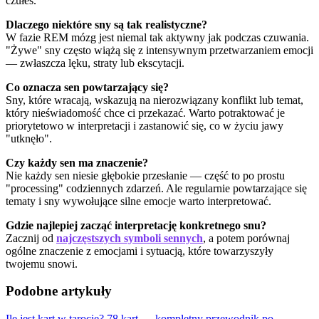
czułeś.
Dlaczego niektóre sny są tak realistyczne?
W fazie REM mózg jest niemal tak aktywny jak podczas czuwania.
"Żywe" sny często wiążą się z intensywnym przetwarzaniem emocji
— zwłaszcza lęku, straty lub ekscytacji.
Co oznacza sen powtarzający się?
Sny, które wracają, wskazują na nierozwiązany konflikt lub temat,
który nieświadomość chce ci przekazać. Warto potraktować je
priorytetowo w interpretacji i zastanowić się, co w życiu jawy
"utknęło".
Czy każdy sen ma znaczenie?
Nie każdy sen niesie głębokie przesłanie — część to po prostu
"processing" codziennych zdarzeń. Ale regularnie powtarzające się
tematy i sny wywołujące silne emocje warto interpretować.
Gdzie najlepiej zacząć interpretację konkretnego snu?
Zacznij od
najczęstszych symboli sennych
, a potem porównaj
ogólne znaczenie z emocjami i sytuacją, które towarzyszyły
twojemu snowi.
Podobne artykuły
Ile jest kart w tarocie? 78 kart — kompletny przewodnik po