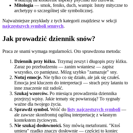
Mitologia
— smok, feniks, duch, wampir. Istoty mityczne to
archetypy o szczególnej sile symbolicznej.
Najważniejsze przykłady z tych kategorii znajdziesz w sekcji
najczęstszych symboli sennych
.
Jak prowadzić dziennik snów?
Praca ze snami wymaga regularności. Oto sprawdzona metoda:
Dziennik przy łóżku.
Trzymaj zeszyt i długopis przy łóżku.
Zaraz po przebudzeniu — zanim wstaniesz — zapisz
wszystko, co pamiętasz. Mózg szybko "zamazuje" sny.
Notuj emocje.
Nie tylko co się działo, ale jak się czułeś.
Emocja jest kluczem do interpretacji — strach przy lataniu to
inne znaczenie niż radość.
Szukaj wzorców.
Po miesiącu prowadzenia dziennika
przejrzyj wpisy. Jakie tematy się powtarzają? To sygnały
ważne dla twojego życia.
Sprawdź symbol.
Wróć do
listy najczęstszych symboli
—
ale zawsze skonfrontuj ogólną interpretację z własnym
kontekstem życiowym.
Nie szukaj dosłowności.
Sny mówią metaforami. "Ktoś
umiera" rzadko znaczy dosłownie — częściej to koniec