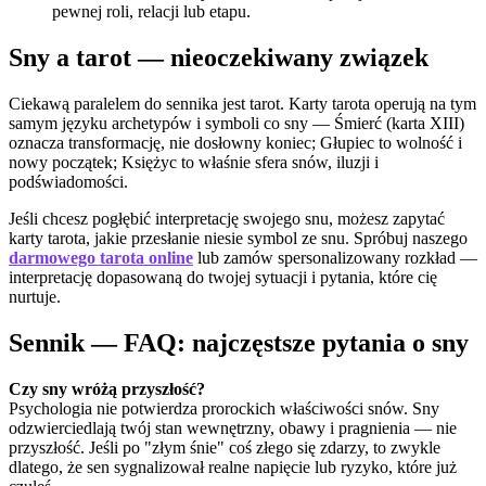
pewnej roli, relacji lub etapu.
Sny a tarot — nieoczekiwany związek
Ciekawą paralelem do sennika jest tarot. Karty tarota operują na tym
samym języku archetypów i symboli co sny — Śmierć (karta XIII)
oznacza transformację, nie dosłowny koniec; Głupiec to wolność i
nowy początek; Księżyc to właśnie sfera snów, iluzji i
podświadomości.
Jeśli chcesz pogłębić interpretację swojego snu, możesz zapytać
karty tarota, jakie przesłanie niesie symbol ze snu. Spróbuj naszego
darmowego tarota online
lub zamów spersonalizowany rozkład —
interpretację dopasowaną do twojej sytuacji i pytania, które cię
nurtuje.
Sennik — FAQ: najczęstsze pytania o sny
Czy sny wróżą przyszłość?
Psychologia nie potwierdza prorockich właściwości snów. Sny
odzwierciedlają twój stan wewnętrzny, obawy i pragnienia — nie
przyszłość. Jeśli po "złym śnie" coś złego się zdarzy, to zwykle
dlatego, że sen sygnalizował realne napięcie lub ryzyko, które już