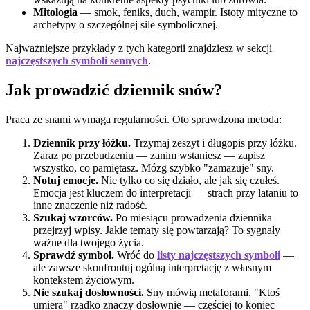
Mitologia
— smok, feniks, duch, wampir. Istoty mityczne to
archetypy o szczególnej sile symbolicznej.
Najważniejsze przykłady z tych kategorii znajdziesz w sekcji
najczęstszych symboli sennych
.
Jak prowadzić dziennik snów?
Praca ze snami wymaga regularności. Oto sprawdzona metoda:
Dziennik przy łóżku.
Trzymaj zeszyt i długopis przy łóżku.
Zaraz po przebudzeniu — zanim wstaniesz — zapisz
wszystko, co pamiętasz. Mózg szybko "zamazuje" sny.
Notuj emocje.
Nie tylko co się działo, ale jak się czułeś.
Emocja jest kluczem do interpretacji — strach przy lataniu to
inne znaczenie niż radość.
Szukaj wzorców.
Po miesiącu prowadzenia dziennika
przejrzyj wpisy. Jakie tematy się powtarzają? To sygnały
ważne dla twojego życia.
Sprawdź symbol.
Wróć do
listy najczęstszych symboli
—
ale zawsze skonfrontuj ogólną interpretację z własnym
kontekstem życiowym.
Nie szukaj dosłowności.
Sny mówią metaforami. "Ktoś
umiera" rzadko znaczy dosłownie — częściej to koniec