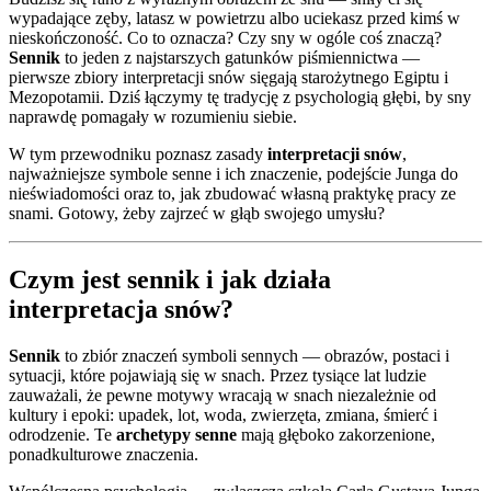
wypadające zęby, latasz w powietrzu albo uciekasz przed kimś w
nieskończoność. Co to oznacza? Czy sny w ogóle coś znaczą?
Sennik
to jeden z najstarszych gatunków piśmiennictwa —
pierwsze zbiory interpretacji snów sięgają starożytnego Egiptu i
Mezopotamii. Dziś łączymy tę tradycję z psychologią głębi, by sny
naprawdę pomagały w rozumieniu siebie.
W tym przewodniku poznasz zasady
interpretacji snów
,
najważniejsze symbole senne i ich znaczenie, podejście Junga do
nieświadomości oraz to, jak zbudować własną praktykę pracy ze
snami. Gotowy, żeby zajrzeć w głąb swojego umysłu?
Czym jest sennik i jak działa
interpretacja snów?
Sennik
to zbiór znaczeń symboli sennych — obrazów, postaci i
sytuacji, które pojawiają się w snach. Przez tysiące lat ludzie
zauważali, że pewne motywy wracają w snach niezależnie od
kultury i epoki: upadek, lot, woda, zwierzęta, zmiana, śmierć i
odrodzenie. Te
archetypy senne
mają głęboko zakorzenione,
ponadkulturowe znaczenia.