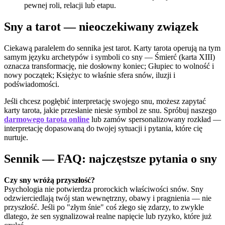
pewnej roli, relacji lub etapu.
Sny a tarot — nieoczekiwany związek
Ciekawą paralelem do sennika jest tarot. Karty tarota operują na tym
samym języku archetypów i symboli co sny — Śmierć (karta XIII)
oznacza transformację, nie dosłowny koniec; Głupiec to wolność i
nowy początek; Księżyc to właśnie sfera snów, iluzji i
podświadomości.
Jeśli chcesz pogłębić interpretację swojego snu, możesz zapytać
karty tarota, jakie przesłanie niesie symbol ze snu. Spróbuj naszego
darmowego tarota online
lub zamów spersonalizowany rozkład —
interpretację dopasowaną do twojej sytuacji i pytania, które cię
nurtuje.
Sennik — FAQ: najczęstsze pytania o sny
Czy sny wróżą przyszłość?
Psychologia nie potwierdza prorockich właściwości snów. Sny
odzwierciedlają twój stan wewnętrzny, obawy i pragnienia — nie
przyszłość. Jeśli po "złym śnie" coś złego się zdarzy, to zwykle
dlatego, że sen sygnalizował realne napięcie lub ryzyko, które już