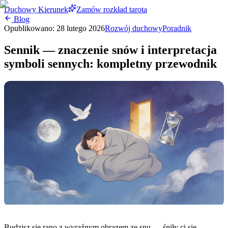
Duchowy Kierunek
Zamów rozkład tarota
Blog
Opublikowano:
28 lutego 2026
Rozwój duchowy
Poradnik
Sennik — znaczenie snów i interpretacja
symboli sennych: kompletny przewodnik
Budzisz się rano z wyraźnym obrazem ze snu — śniły ci się