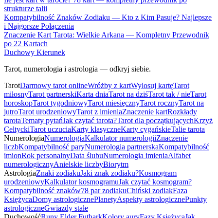
strukturze talii
Kompatybilność Znaków Zodiaku — Kto z Kim Pasuje? Najlepsze
i Najgorsze Połączenia
Znaczenie Kart Tarota: Wielkie Arkana — Kompletny Przewodnik
po 22 Kartach
Duchowy Kierunek
Tarot, numerologia i astrologia — odkryj siebie.
Tarot
Darmowy tarot online
Wróżby z kart
Wylosuj kartę
Tarot
miłosny
Tarot partnerski
Karta dnia
Tarot na dziś
Tarot tak / nie
Tarot
horoskop
Tarot tygodniowy
Tarot miesięczny
Tarot roczny
Tarot na
jutro
Tarot urodzeniowy
Tarot z imienia
Znaczenie kart
Rozkłady
tarota
Tematy pytań
Jak czytać tarota?
Tarot dla początkujących
Krzyż
Celtycki
Tarot uczucia
Karty klasyczne
Karty cygańskie
Talie tarota
Numerologia
Numerologia
Kalkulator numerologii
Znaczenie
liczb
Kompatybilność pary
Numerologia partnerska
Kompatybilność
imion
Rok personalny
Data ślubu
Numerologia imienia
Alfabet
numerologiczny
Anielskie liczby
Biorytm
Astrologia
Znaki zodiaku
Jaki znak zodiaku?
Kosmogram
urodzeniowy
Kalkulator kosmogramu
Jak czytać kosmogram?
Kompatybilność znaków
78 par zodiaku
Chiński zodiak
Faza
Księżyca
Domy astrologiczne
Planety
Aspekty astrologiczne
Punkty
astrologiczne
Gwiazdy stałe
Duchowość
Runy Elder Futhark
Kolory aury
Fazy Księżyca
Jak