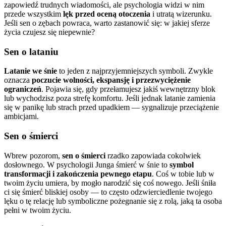
zapowiedź trudnych wiadomości, ale psychologia widzi w nim
przede wszystkim
lęk przed oceną otoczenia
i utratą wizerunku.
Jeśli sen o zębach powraca, warto zastanowić się: w jakiej sferze
życia czujesz się niepewnie?
Sen o lataniu
Latanie we śnie
to jeden z najprzyjemniejszych symboli. Zwykle
oznacza
poczucie wolności, ekspansję i przezwyciężenie
ograniczeń
. Pojawia się, gdy przełamujesz jakiś wewnętrzny blok
lub wychodzisz poza strefę komfortu. Jeśli jednak latanie zamienia
się w panikę lub strach przed upadkiem — sygnalizuje przeciążenie
ambicjami.
Sen o śmierci
Wbrew pozorom,
sen o śmierci
rzadko zapowiada cokolwiek
dosłownego. W psychologii Junga śmierć w śnie to
symbol
transformacji i zakończenia pewnego etapu
. Coś w tobie lub w
twoim życiu umiera, by mogło narodzić się coś nowego. Jeśli śniła
ci się śmierć bliskiej osoby — to często odzwierciedlenie twojego
lęku o tę relację lub symboliczne pożegnanie się z rolą, jaką ta osoba
pełni w twoim życiu.