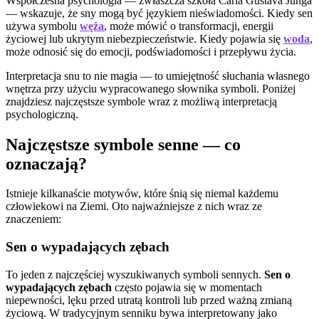
Współczesna psychologia — zwłaszcza szkoła Carla Gustava Junga
— wskazuje, że sny mogą być językiem nieświadomości. Kiedy sen
używa symbolu
węża
, może mówić o transformacji, energii
życiowej lub ukrytym niebezpieczeństwie. Kiedy pojawia się
woda
,
może odnosić się do emocji, podświadomości i przepływu życia.
Interpretacja snu to nie magia — to umiejętność słuchania własnego
wnętrza przy użyciu wypracowanego słownika symboli. Poniżej
znajdziesz najczęstsze symbole wraz z możliwą interpretacją
psychologiczną.
Najczęstsze symbole senne — co
oznaczają?
Istnieje kilkanaście motywów, które śnią się niemal każdemu
człowiekowi na Ziemi. Oto najważniejsze z nich wraz ze
znaczeniem:
Sen o wypadających zębach
To jeden z najczęściej wyszukiwanych symboli sennych.
Sen o
wypadających zębach
często pojawia się w momentach
niepewności, lęku przed utratą kontroli lub przed ważną zmianą
życiową. W tradycyjnym senniku bywa interpretowany jako