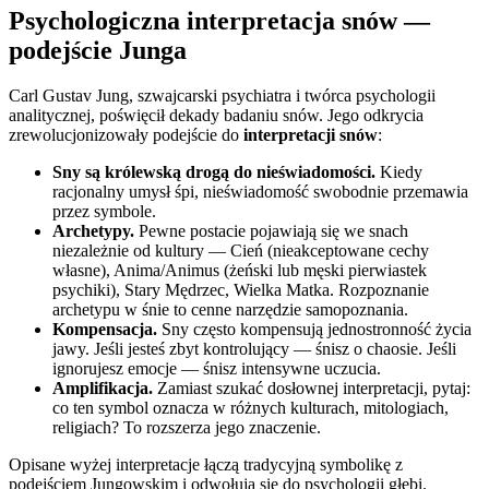
Psychologiczna interpretacja snów —
podejście Junga
Carl Gustav Jung, szwajcarski psychiatra i twórca psychologii
analitycznej, poświęcił dekady badaniu snów. Jego odkrycia
zrewolucjonizowały podejście do
interpretacji snów
:
Sny są królewską drogą do nieświadomości.
Kiedy
racjonalny umysł śpi, nieświadomość swobodnie przemawia
przez symbole.
Archetypy.
Pewne postacie pojawiają się we snach
niezależnie od kultury — Cień (nieakceptowane cechy
własne), Anima/Animus (żeński lub męski pierwiastek
psychiki), Stary Mędrzec, Wielka Matka. Rozpoznanie
archetypu w śnie to cenne narzędzie samopoznania.
Kompensacja.
Sny często kompensują jednostronność życia
jawy. Jeśli jesteś zbyt kontrolujący — śnisz o chaosie. Jeśli
ignorujesz emocje — śnisz intensywne uczucia.
Amplifikacja.
Zamiast szukać dosłownej interpretacji, pytaj:
co ten symbol oznacza w różnych kulturach, mitologiach,
religiach? To rozszerza jego znaczenie.
Opisane wyżej interpretacje łączą tradycyjną symbolikę z
podejściem Jungowskim i odwołują się do psychologii głębi.