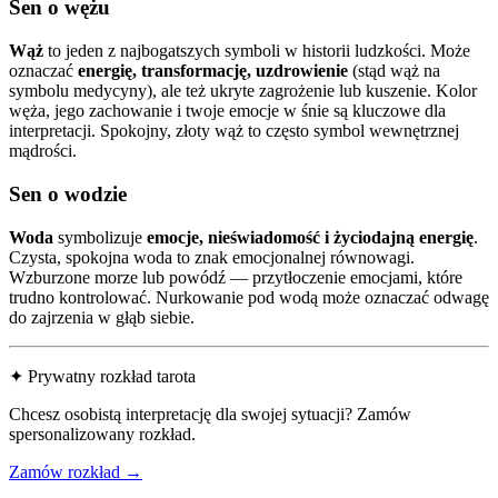
Sen o wężu
Wąż
to jeden z najbogatszych symboli w historii ludzkości. Może
oznaczać
energię, transformację, uzdrowienie
(stąd wąż na
symbolu medycyny), ale też ukryte zagrożenie lub kuszenie. Kolor
węża, jego zachowanie i twoje emocje w śnie są kluczowe dla
interpretacji. Spokojny, złoty wąż to często symbol wewnętrznej
mądrości.
Sen o wodzie
Woda
symbolizuje
emocje, nieświadomość i życiodajną energię
.
Czysta, spokojna woda to znak emocjonalnej równowagi.
Wzburzone morze lub powódź — przytłoczenie emocjami, które
trudno kontrolować. Nurkowanie pod wodą może oznaczać odwagę
do zajrzenia w głąb siebie.
✦ Prywatny rozkład tarota
Chcesz osobistą interpretację dla swojej sytuacji? Zamów
spersonalizowany rozkład.
Zamów rozkład →