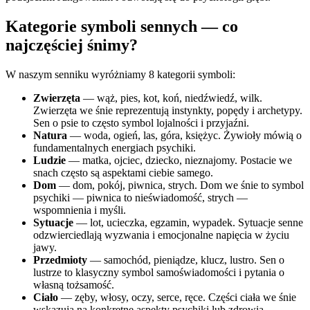
Kategorie symboli sennych — co
najczęściej śnimy?
W naszym senniku wyróżniamy 8 kategorii symboli:
Zwierzęta
— wąż, pies, kot, koń, niedźwiedź, wilk.
Zwierzęta we śnie reprezentują instynkty, popędy i archetypy.
Sen o psie to często symbol lojalności i przyjaźni.
Natura
— woda, ogień, las, góra, księżyc. Żywioły mówią o
fundamentalnych energiach psychiki.
Ludzie
— matka, ojciec, dziecko, nieznajomy. Postacie we
snach często są aspektami ciebie samego.
Dom
— dom, pokój, piwnica, strych. Dom we śnie to symbol
psychiki — piwnica to nieświadomość, strych —
wspomnienia i myśli.
Sytuacje
— lot, ucieczka, egzamin, wypadek. Sytuacje senne
odzwierciedlają wyzwania i emocjonalne napięcia w życiu
jawy.
Przedmioty
— samochód, pieniądze, klucz, lustro. Sen o
lustrze to klasyczny symbol samoświadomości i pytania o
własną tożsamość.
Ciało
— zęby, włosy, oczy, serce, ręce. Części ciała we śnie
wskazują na konkretne aspekty psychiki lub zdrowia.