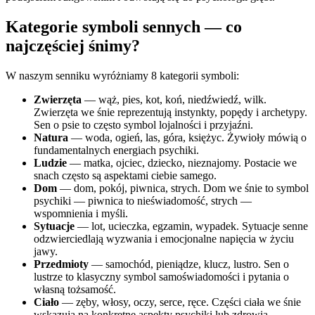
Kategorie symboli sennych — co
najczęściej śnimy?
W naszym senniku wyróżniamy 8 kategorii symboli:
Zwierzęta
— wąż, pies, kot, koń, niedźwiedź, wilk.
Zwierzęta we śnie reprezentują instynkty, popędy i archetypy.
Sen o psie to często symbol lojalności i przyjaźni.
Natura
— woda, ogień, las, góra, księżyc. Żywioły mówią o
fundamentalnych energiach psychiki.
Ludzie
— matka, ojciec, dziecko, nieznajomy. Postacie we
snach często są aspektami ciebie samego.
Dom
— dom, pokój, piwnica, strych. Dom we śnie to symbol
psychiki — piwnica to nieświadomość, strych —
wspomnienia i myśli.
Sytuacje
— lot, ucieczka, egzamin, wypadek. Sytuacje senne
odzwierciedlają wyzwania i emocjonalne napięcia w życiu
jawy.
Przedmioty
— samochód, pieniądze, klucz, lustro. Sen o
lustrze to klasyczny symbol samoświadomości i pytania o
własną tożsamość.
Ciało
— zęby, włosy, oczy, serce, ręce. Części ciała we śnie
wskazują na konkretne aspekty psychiki lub zdrowia.