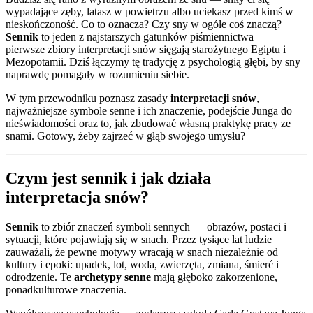
wypadające zęby, latasz w powietrzu albo uciekasz przed kimś w
nieskończoność. Co to oznacza? Czy sny w ogóle coś znaczą?
Sennik
to jeden z najstarszych gatunków piśmiennictwa —
pierwsze zbiory interpretacji snów sięgają starożytnego Egiptu i
Mezopotamii. Dziś łączymy tę tradycję z psychologią głębi, by sny
naprawdę pomagały w rozumieniu siebie.
W tym przewodniku poznasz zasady
interpretacji snów
,
najważniejsze symbole senne i ich znaczenie, podejście Junga do
nieświadomości oraz to, jak zbudować własną praktykę pracy ze
snami. Gotowy, żeby zajrzeć w głąb swojego umysłu?
Czym jest sennik i jak działa
interpretacja snów?
Sennik
to zbiór znaczeń symboli sennych — obrazów, postaci i
sytuacji, które pojawiają się w snach. Przez tysiące lat ludzie
zauważali, że pewne motywy wracają w snach niezależnie od
kultury i epoki: upadek, lot, woda, zwierzęta, zmiana, śmierć i
odrodzenie. Te
archetypy senne
mają głęboko zakorzenione,
ponadkulturowe znaczenia.