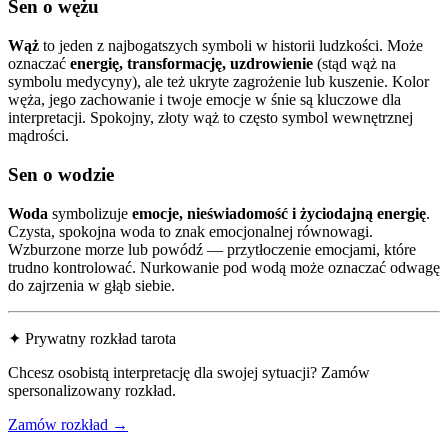
Sen o wężu
Wąż
to jeden z najbogatszych symboli w historii ludzkości. Może
oznaczać
energię, transformację, uzdrowienie
(stąd wąż na
symbolu medycyny), ale też ukryte zagrożenie lub kuszenie. Kolor
węża, jego zachowanie i twoje emocje w śnie są kluczowe dla
interpretacji. Spokojny, złoty wąż to często symbol wewnętrznej
mądrości.
Sen o wodzie
Woda
symbolizuje
emocje, nieświadomość i życiodajną energię
.
Czysta, spokojna woda to znak emocjonalnej równowagi.
Wzburzone morze lub powódź — przytłoczenie emocjami, które
trudno kontrolować. Nurkowanie pod wodą może oznaczać odwagę
do zajrzenia w głąb siebie.
✦ Prywatny rozkład tarota
Chcesz osobistą interpretację dla swojej sytuacji? Zamów
spersonalizowany rozkład.
Zamów rozkład →