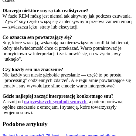
czułeś.
Dlaczego niektóre sny są tak realistyczne?
W fazie REM mózg jest niemal tak aktywny jak podczas czuwania.
"Żywe" sny często wiążą się z intensywnym przetwarzaniem emocji
— zwłaszcza lęku, straty lub ekscytacji.
Co oznacza sen powtarzający się?
Sny, które wracają, wskazują na nierozwiązany konflikt lub temat,
który nieświadomość chce ci przekazać. Warto potraktować je
priorytetowo w interpretacji i zastanowić się, co w życiu jawy
"utknęło".
Czy każdy sen ma znaczenie?
Nie każdy sen niesie głębokie przesłanie — część to po prostu
"processing" codziennych zdarzeń. Ale regularnie powtarzające się
tematy i sny wywołujące silne emocje warto interpretować.
Gdzie najlepiej zacząć interpretację konkretnego snu?
Zacznij od
najczęstszych symboli sennych
, a potem porównaj
ogólne znaczenie z emocjami i sytuacją, które towarzyszyły
twojemu snowi.
Podobne artykuły
Ile jest kart w tarocie? 78 kart — kompletny przewodnik po