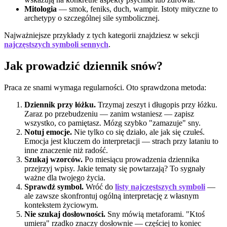
Mitologia
— smok, feniks, duch, wampir. Istoty mityczne to
archetypy o szczególnej sile symbolicznej.
Najważniejsze przykłady z tych kategorii znajdziesz w sekcji
najczęstszych symboli sennych
.
Jak prowadzić dziennik snów?
Praca ze snami wymaga regularności. Oto sprawdzona metoda:
Dziennik przy łóżku.
Trzymaj zeszyt i długopis przy łóżku.
Zaraz po przebudzeniu — zanim wstaniesz — zapisz
wszystko, co pamiętasz. Mózg szybko "zamazuje" sny.
Notuj emocje.
Nie tylko co się działo, ale jak się czułeś.
Emocja jest kluczem do interpretacji — strach przy lataniu to
inne znaczenie niż radość.
Szukaj wzorców.
Po miesiącu prowadzenia dziennika
przejrzyj wpisy. Jakie tematy się powtarzają? To sygnały
ważne dla twojego życia.
Sprawdź symbol.
Wróć do
listy najczęstszych symboli
—
ale zawsze skonfrontuj ogólną interpretację z własnym
kontekstem życiowym.
Nie szukaj dosłowności.
Sny mówią metaforami. "Ktoś
umiera" rzadko znaczy dosłownie — częściej to koniec