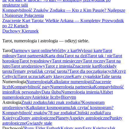
strukturze talii
Kompatybilność Znaków Zodiaku — Kto z Kim Pasuje? Najlepsze
i Najgorsze Połączenia
Znaczenie Kart Tarota: Wielkie Arkana — Kompletny Przewodnik
po 22 Kartach
Duchowy Kierunek
Tarot, numerologia i astrologia — odkryj siebie.
Tarot
Darmowy tarot online
Wróżby z kart
Wylosuj kartę
Tarot
miłosny
Tarot partnerski
Karta dnia
Tarot na dziś
Tarot tak / nie
Tarot
horoskop
Tarot tygodniowy
Tarot miesięczny
Tarot roczny
Tarot na
jutro
Tarot urodzeniowy
Tarot z imienia
Znaczenie kart
Rozkłady
tarota
Tematy pytań
Jak czytać tarota?
Tarot dla początkujących
Krzyż
Celtycki
Tarot uczucia
Karty klasyczne
Karty cygańskie
Talie tarota
Numerologia
Numerologia
Kalkulator numerologii
Znaczenie
liczb
Kompatybilność pary
Numerologia partnerska
Kompatybilność
imion
Rok personalny
Data ślubu
Numerologia imienia
Alfabet
numerologiczny
Anielskie liczby
Biorytm
Astrologia
Znaki zodiaku
Jaki znak zodiaku?
Kosmogram
urodzeniowy
Kalkulator kosmogramu
Jak czytać kosmogram?
Kompatybilność znaków
78 par zodiaku
Chiński zodiak
Faza
Księżyca
Domy astrologiczne
Planety
Aspekty astrologiczne
Punkty
astrologiczne
Gwiazdy stałe
Duchowość
Runy Elder Futhark
Kolory aury
Fazy Księżyca
Jak