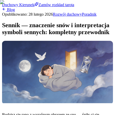
Duchowy Kierunek
Zamów rozkład tarota
Blog
Opublikowano:
28 lutego 2026
Rozwój duchowy
Poradnik
Sennik — znaczenie snów i interpretacja
symboli sennych: kompletny przewodnik
Budzisz się rano z wyraźnym obrazem ze snu — śniły ci się