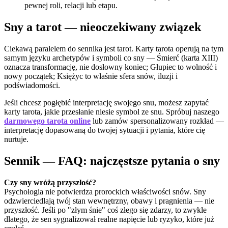
pewnej roli, relacji lub etapu.
Sny a tarot — nieoczekiwany związek
Ciekawą paralelem do sennika jest tarot. Karty tarota operują na tym
samym języku archetypów i symboli co sny — Śmierć (karta XIII)
oznacza transformację, nie dosłowny koniec; Głupiec to wolność i
nowy początek; Księżyc to właśnie sfera snów, iluzji i
podświadomości.
Jeśli chcesz pogłębić interpretację swojego snu, możesz zapytać
karty tarota, jakie przesłanie niesie symbol ze snu. Spróbuj naszego
darmowego tarota online
lub zamów spersonalizowany rozkład —
interpretację dopasowaną do twojej sytuacji i pytania, które cię
nurtuje.
Sennik — FAQ: najczęstsze pytania o sny
Czy sny wróżą przyszłość?
Psychologia nie potwierdza prorockich właściwości snów. Sny
odzwierciedlają twój stan wewnętrzny, obawy i pragnienia — nie
przyszłość. Jeśli po "złym śnie" coś złego się zdarzy, to zwykle
dlatego, że sen sygnalizował realne napięcie lub ryzyko, które już