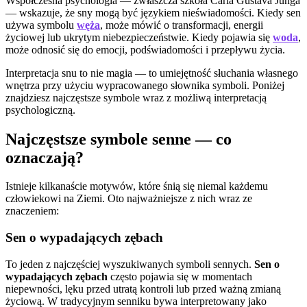
Współczesna psychologia — zwłaszcza szkoła Carla Gustava Junga
— wskazuje, że sny mogą być językiem nieświadomości. Kiedy sen
używa symbolu
węża
, może mówić o transformacji, energii
życiowej lub ukrytym niebezpieczeństwie. Kiedy pojawia się
woda
,
może odnosić się do emocji, podświadomości i przepływu życia.
Interpretacja snu to nie magia — to umiejętność słuchania własnego
wnętrza przy użyciu wypracowanego słownika symboli. Poniżej
znajdziesz najczęstsze symbole wraz z możliwą interpretacją
psychologiczną.
Najczęstsze symbole senne — co
oznaczają?
Istnieje kilkanaście motywów, które śnią się niemal każdemu
człowiekowi na Ziemi. Oto najważniejsze z nich wraz ze
znaczeniem:
Sen o wypadających zębach
To jeden z najczęściej wyszukiwanych symboli sennych.
Sen o
wypadających zębach
często pojawia się w momentach
niepewności, lęku przed utratą kontroli lub przed ważną zmianą
życiową. W tradycyjnym senniku bywa interpretowany jako