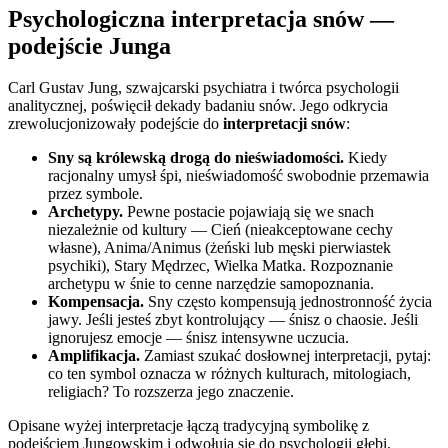
Psychologiczna interpretacja snów —
podejście Junga
Carl Gustav Jung, szwajcarski psychiatra i twórca psychologii
analitycznej, poświęcił dekady badaniu snów. Jego odkrycia
zrewolucjonizowały podejście do
interpretacji snów
:
Sny są królewską drogą do nieświadomości.
Kiedy
racjonalny umysł śpi, nieświadomość swobodnie przemawia
przez symbole.
Archetypy.
Pewne postacie pojawiają się we snach
niezależnie od kultury — Cień (nieakceptowane cechy
własne), Anima/Animus (żeński lub męski pierwiastek
psychiki), Stary Mędrzec, Wielka Matka. Rozpoznanie
archetypu w śnie to cenne narzędzie samopoznania.
Kompensacja.
Sny często kompensują jednostronność życia
jawy. Jeśli jesteś zbyt kontrolujący — śnisz o chaosie. Jeśli
ignorujesz emocje — śnisz intensywne uczucia.
Amplifikacja.
Zamiast szukać dosłownej interpretacji, pytaj:
co ten symbol oznacza w różnych kulturach, mitologiach,
religiach? To rozszerza jego znaczenie.
Opisane wyżej interpretacje łączą tradycyjną symbolikę z
podejściem Jungowskim i odwołują się do psychologii głębi.