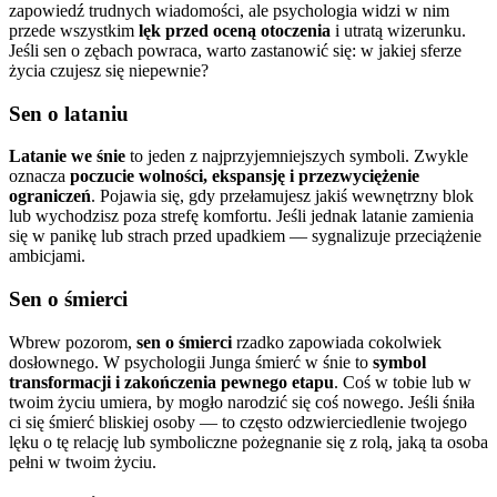
zapowiedź trudnych wiadomości, ale psychologia widzi w nim
przede wszystkim
lęk przed oceną otoczenia
i utratą wizerunku.
Jeśli sen o zębach powraca, warto zastanowić się: w jakiej sferze
życia czujesz się niepewnie?
Sen o lataniu
Latanie we śnie
to jeden z najprzyjemniejszych symboli. Zwykle
oznacza
poczucie wolności, ekspansję i przezwyciężenie
ograniczeń
. Pojawia się, gdy przełamujesz jakiś wewnętrzny blok
lub wychodzisz poza strefę komfortu. Jeśli jednak latanie zamienia
się w panikę lub strach przed upadkiem — sygnalizuje przeciążenie
ambicjami.
Sen o śmierci
Wbrew pozorom,
sen o śmierci
rzadko zapowiada cokolwiek
dosłownego. W psychologii Junga śmierć w śnie to
symbol
transformacji i zakończenia pewnego etapu
. Coś w tobie lub w
twoim życiu umiera, by mogło narodzić się coś nowego. Jeśli śniła
ci się śmierć bliskiej osoby — to często odzwierciedlenie twojego
lęku o tę relację lub symboliczne pożegnanie się z rolą, jaką ta osoba
pełni w twoim życiu.