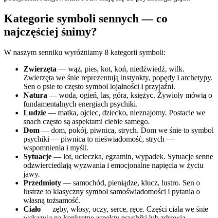
Kategorie symboli sennych — co
najczęściej śnimy?
W naszym senniku wyróżniamy 8 kategorii symboli:
Zwierzęta
— wąż, pies, kot, koń, niedźwiedź, wilk.
Zwierzęta we śnie reprezentują instynkty, popędy i archetypy.
Sen o psie to często symbol lojalności i przyjaźni.
Natura
— woda, ogień, las, góra, księżyc. Żywioły mówią o
fundamentalnych energiach psychiki.
Ludzie
— matka, ojciec, dziecko, nieznajomy. Postacie we
snach często są aspektami ciebie samego.
Dom
— dom, pokój, piwnica, strych. Dom we śnie to symbol
psychiki — piwnica to nieświadomość, strych —
wspomnienia i myśli.
Sytuacje
— lot, ucieczka, egzamin, wypadek. Sytuacje senne
odzwierciedlają wyzwania i emocjonalne napięcia w życiu
jawy.
Przedmioty
— samochód, pieniądze, klucz, lustro. Sen o
lustrze to klasyczny symbol samoświadomości i pytania o
własną tożsamość.
Ciało
— zęby, włosy, oczy, serce, ręce. Części ciała we śnie
wskazują na konkretne aspekty psychiki lub zdrowia.