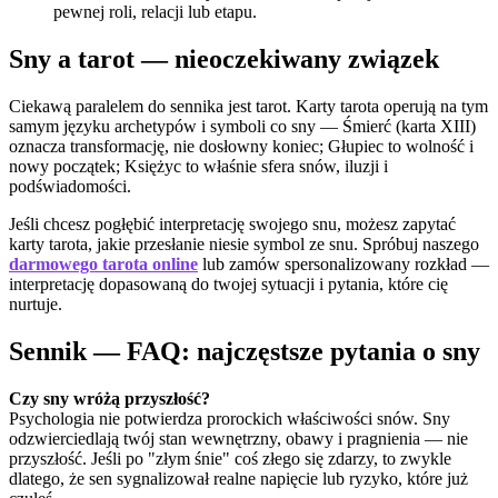
pewnej roli, relacji lub etapu.
Sny a tarot — nieoczekiwany związek
Ciekawą paralelem do sennika jest tarot. Karty tarota operują na tym
samym języku archetypów i symboli co sny — Śmierć (karta XIII)
oznacza transformację, nie dosłowny koniec; Głupiec to wolność i
nowy początek; Księżyc to właśnie sfera snów, iluzji i
podświadomości.
Jeśli chcesz pogłębić interpretację swojego snu, możesz zapytać
karty tarota, jakie przesłanie niesie symbol ze snu. Spróbuj naszego
darmowego tarota online
lub zamów spersonalizowany rozkład —
interpretację dopasowaną do twojej sytuacji i pytania, które cię
nurtuje.
Sennik — FAQ: najczęstsze pytania o sny
Czy sny wróżą przyszłość?
Psychologia nie potwierdza prorockich właściwości snów. Sny
odzwierciedlają twój stan wewnętrzny, obawy i pragnienia — nie
przyszłość. Jeśli po "złym śnie" coś złego się zdarzy, to zwykle
dlatego, że sen sygnalizował realne napięcie lub ryzyko, które już