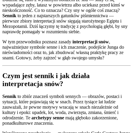
wypadające zęby, latasz w powietrzu albo uciekasz przed kimś w
nieskończoność. Co to oznacza? Czy sny w ogóle coś znaczą?
Sennik
to jeden z najstarszych gatunków piśmiennictwa —
pierwsze zbiory interpretacji snów sięgają starożytnego Egiptu i
Mezopotamii. Dziś łączymy tę tradycję z psychologią głębi, by sny
naprawdę pomagały w rozumieniu siebie.
W tym przewodniku poznasz zasady
interpretacji snów
,
najważniejsze symbole senne i ich znaczenie, podejście Junga do
nieświadomości oraz to, jak zbudować własną praktykę pracy ze
snami. Gotowy, żeby zajrzeć w głąb swojego umysłu?
Czym jest sennik i jak działa
interpretacja snów?
Sennik
to zbiór znaczeń symboli sennych — obrazów, postaci i
sytuacji, które pojawiają się w snach. Przez tysiące lat ludzie
zauważali, że pewne motywy wracają w snach niezależnie od
kultury i epoki: upadek, lot, woda, zwierzęta, zmiana, śmierć i
odrodzenie. Te
archetypy senne
mają głęboko zakorzenione,
ponadkulturowe znaczenia.