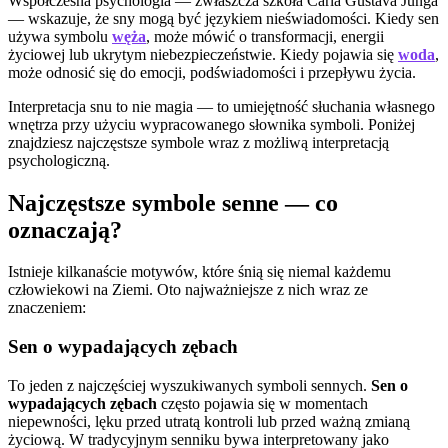
Współczesna psychologia — zwłaszcza szkoła Carla Gustava Junga
— wskazuje, że sny mogą być językiem nieświadomości. Kiedy sen
używa symbolu
węża
, może mówić o transformacji, energii
życiowej lub ukrytym niebezpieczeństwie. Kiedy pojawia się
woda
,
może odnosić się do emocji, podświadomości i przepływu życia.
Interpretacja snu to nie magia — to umiejętność słuchania własnego
wnętrza przy użyciu wypracowanego słownika symboli. Poniżej
znajdziesz najczęstsze symbole wraz z możliwą interpretacją
psychologiczną.
Najczęstsze symbole senne — co
oznaczają?
Istnieje kilkanaście motywów, które śnią się niemal każdemu
człowiekowi na Ziemi. Oto najważniejsze z nich wraz ze
znaczeniem:
Sen o wypadających zębach
To jeden z najczęściej wyszukiwanych symboli sennych.
Sen o
wypadających zębach
często pojawia się w momentach
niepewności, lęku przed utratą kontroli lub przed ważną zmianą
życiową. W tradycyjnym senniku bywa interpretowany jako