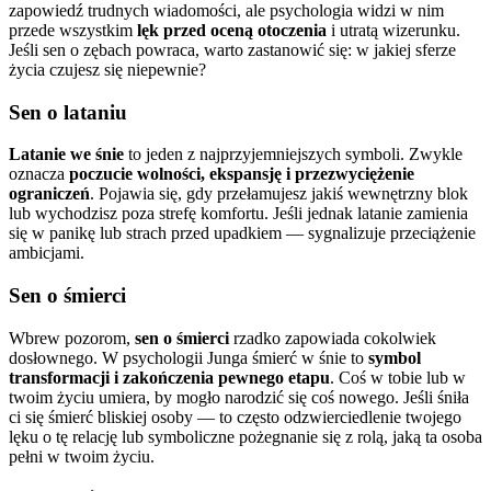
zapowiedź trudnych wiadomości, ale psychologia widzi w nim
przede wszystkim
lęk przed oceną otoczenia
i utratą wizerunku.
Jeśli sen o zębach powraca, warto zastanowić się: w jakiej sferze
życia czujesz się niepewnie?
Sen o lataniu
Latanie we śnie
to jeden z najprzyjemniejszych symboli. Zwykle
oznacza
poczucie wolności, ekspansję i przezwyciężenie
ograniczeń
. Pojawia się, gdy przełamujesz jakiś wewnętrzny blok
lub wychodzisz poza strefę komfortu. Jeśli jednak latanie zamienia
się w panikę lub strach przed upadkiem — sygnalizuje przeciążenie
ambicjami.
Sen o śmierci
Wbrew pozorom,
sen o śmierci
rzadko zapowiada cokolwiek
dosłownego. W psychologii Junga śmierć w śnie to
symbol
transformacji i zakończenia pewnego etapu
. Coś w tobie lub w
twoim życiu umiera, by mogło narodzić się coś nowego. Jeśli śniła
ci się śmierć bliskiej osoby — to często odzwierciedlenie twojego
lęku o tę relację lub symboliczne pożegnanie się z rolą, jaką ta osoba
pełni w twoim życiu.