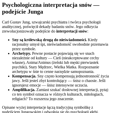
Psychologiczna interpretacja snów —
podejście Junga
Carl Gustav Jung, szwajcarski psychiatra i twórca psychologii
analitycznej, poświęcił dekady badaniu snów. Jego odkrycia
zrewolucjonizowały podejście do
interpretacji snów
:
Sny są królewską drogą do nieświadomości.
Kiedy
racjonalny umysł śpi, nieświadomość swobodnie przemawia
przez symbole.
Archetypy.
Pewne postacie pojawiają się we snach
niezależnie od kultury — Cień (nieakceptowane cechy
własne), Anima/Animus (żeński lub męski pierwiastek
psychiki), Stary Mędrzec, Wielka Matka. Rozpoznanie
archetypu w śnie to cenne narzędzie samopoznania.
Kompensacja.
Sny często kompensują jednostronność życia
jawy. Jeśli jesteś zbyt kontrolujący — śnisz o chaosie. Jeśli
ignorujesz emocje — śnisz intensywne uczucia.
Amplifikacja.
Zamiast szukać dosłownej interpretacji, pytaj:
co ten symbol oznacza w różnych kulturach, mitologiach,
religiach? To rozszerza jego znaczenie.
Opisane wyżej interpretacje łączą tradycyjną symbolikę z
podejściem Jungowskim i odwołują się do psychologii głębi.