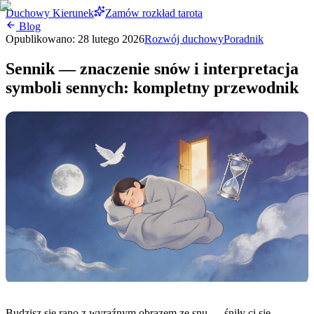
Duchowy Kierunek
Zamów rozkład tarota
Blog
Opublikowano:
28 lutego 2026
Rozwój duchowy
Poradnik
Sennik — znaczenie snów i interpretacja
symboli sennych: kompletny przewodnik
Budzisz się rano z wyraźnym obrazem ze snu — śniły ci się