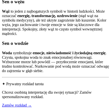
Sen o wężu
Wąż
to jeden z najbogatszych symboli w historii ludzkości. Może
oznaczać
energię, transformację, uzdrowienie
(stąd wąż na
symbolu medycyny), ale też ukryte zagrożenie lub kuszenie. Kolor
węża, jego zachowanie i twoje emocje w śnie są kluczowe dla
interpretacji. Spokojny, złoty wąż to często symbol wewnętrznej
mądrości.
Sen o wodzie
Woda
symbolizuje
emocje, nieświadomość i życiodajną energię
.
Czysta, spokojna woda to znak emocjonalnej równowagi.
Wzburzone morze lub powódź — przytłoczenie emocjami, które
trudno kontrolować. Nurkowanie pod wodą może oznaczać odwagę
do zajrzenia w głąb siebie.
✦ Prywatny rozkład tarota
Chcesz osobistą interpretację dla swojej sytuacji? Zamów
spersonalizowany rozkład.
Zamów rozkład →