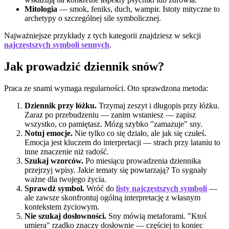
Mitologia
— smok, feniks, duch, wampir. Istoty mityczne to
archetypy o szczególnej sile symbolicznej.
Najważniejsze przykłady z tych kategorii znajdziesz w sekcji
najczęstszych symboli sennych
.
Jak prowadzić dziennik snów?
Praca ze snami wymaga regularności. Oto sprawdzona metoda:
Dziennik przy łóżku.
Trzymaj zeszyt i długopis przy łóżku.
Zaraz po przebudzeniu — zanim wstaniesz — zapisz
wszystko, co pamiętasz. Mózg szybko "zamazuje" sny.
Notuj emocje.
Nie tylko co się działo, ale jak się czułeś.
Emocja jest kluczem do interpretacji — strach przy lataniu to
inne znaczenie niż radość.
Szukaj wzorców.
Po miesiącu prowadzenia dziennika
przejrzyj wpisy. Jakie tematy się powtarzają? To sygnały
ważne dla twojego życia.
Sprawdź symbol.
Wróć do
listy najczęstszych symboli
—
ale zawsze skonfrontuj ogólną interpretację z własnym
kontekstem życiowym.
Nie szukaj dosłowności.
Sny mówią metaforami. "Ktoś
umiera" rzadko znaczy dosłownie — częściej to koniec