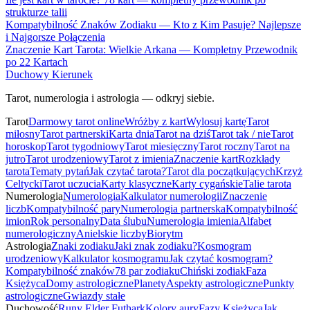
strukturze talii
Kompatybilność Znaków Zodiaku — Kto z Kim Pasuje? Najlepsze
i Najgorsze Połączenia
Znaczenie Kart Tarota: Wielkie Arkana — Kompletny Przewodnik
po 22 Kartach
Duchowy Kierunek
Tarot, numerologia i astrologia — odkryj siebie.
Tarot
Darmowy tarot online
Wróżby z kart
Wylosuj kartę
Tarot
miłosny
Tarot partnerski
Karta dnia
Tarot na dziś
Tarot tak / nie
Tarot
horoskop
Tarot tygodniowy
Tarot miesięczny
Tarot roczny
Tarot na
jutro
Tarot urodzeniowy
Tarot z imienia
Znaczenie kart
Rozkłady
tarota
Tematy pytań
Jak czytać tarota?
Tarot dla początkujących
Krzyż
Celtycki
Tarot uczucia
Karty klasyczne
Karty cygańskie
Talie tarota
Numerologia
Numerologia
Kalkulator numerologii
Znaczenie
liczb
Kompatybilność pary
Numerologia partnerska
Kompatybilność
imion
Rok personalny
Data ślubu
Numerologia imienia
Alfabet
numerologiczny
Anielskie liczby
Biorytm
Astrologia
Znaki zodiaku
Jaki znak zodiaku?
Kosmogram
urodzeniowy
Kalkulator kosmogramu
Jak czytać kosmogram?
Kompatybilność znaków
78 par zodiaku
Chiński zodiak
Faza
Księżyca
Domy astrologiczne
Planety
Aspekty astrologiczne
Punkty
astrologiczne
Gwiazdy stałe
Duchowość
Runy Elder Futhark
Kolory aury
Fazy Księżyca
Jak