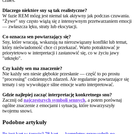
czułeś.
Dlaczego niektóre sny są tak realistyczne?
W fazie REM mózg jest niemal tak aktywny jak podczas czuwania.
"Żywe" sny często wiążą się z intensywnym przetwarzaniem emocji
— zwłaszcza lęku, straty lub ekscytacji.
Co oznacza sen powtarzający się?
Sny, które wracają, wskazują na nierozwiązany konflikt lub temat,
który nieświadomość chce ci przekazać. Warto potraktować je
priorytetowo w interpretacji i zastanowić się, co w życiu jawy
"utknęło".
Czy każdy sen ma znaczenie?
Nie każdy sen niesie głębokie przesłanie — część to po prostu
"processing" codziennych zdarzeń. Ale regularnie powtarzające się
tematy i sny wywołujące silne emocje warto interpretować.
Gdzie najlepiej zacząć interpretację konkretnego snu?
Zacznij od
najczęstszych symboli sennych
, a potem porównaj
ogólne znaczenie z emocjami i sytuacją, które towarzyszyły
twojemu snowi.
Podobne artykuły
Ile jest kart w tarocie? 78 kart — kompletny przewodnik po