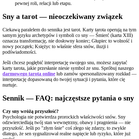
pewnej roli, relacji lub etapu.
Sny a tarot — nieoczekiwany związek
Ciekawą paralelem do sennika jest tarot. Karty tarota operują na tym
samym języku archetypów i symboli co sny — Śmierć (karta XIII)
oznacza transformację, nie dosłowny koniec; Głupiec to wolność i
nowy początek; Księżyc to właśnie sfera snów, iluzji i
podświadomości.
Jeśli chcesz pogłębić interpretację swojego snu, możesz zapytać
karty tarota, jakie przesłanie niesie symbol ze snu. Spróbuj naszego
darmowego tarota online
lub zamów spersonalizowany rozkład —
interpretację dopasowaną do twojej sytuacji i pytania, które cię
nurtuje.
Sennik — FAQ: najczęstsze pytania o sny
Czy sny wróżą przyszłość?
Psychologia nie potwierdza prorockich właściwości snów. Sny
odzwierciedlają twój stan wewnętrzny, obawy i pragnienia — nie
przyszłość. Jeśli po "złym śnie" coś złego się zdarzy, to zwykle
dlatego, że sen sygnalizował realne napięcie lub ryzyko, które już