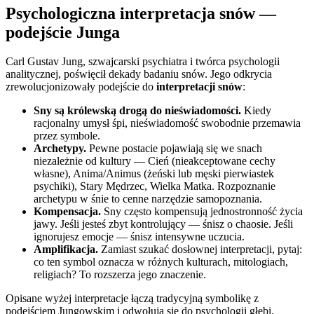
Psychologiczna interpretacja snów —
podejście Junga
Carl Gustav Jung, szwajcarski psychiatra i twórca psychologii
analitycznej, poświęcił dekady badaniu snów. Jego odkrycia
zrewolucjonizowały podejście do
interpretacji snów
:
Sny są królewską drogą do nieświadomości.
Kiedy
racjonalny umysł śpi, nieświadomość swobodnie przemawia
przez symbole.
Archetypy.
Pewne postacie pojawiają się we snach
niezależnie od kultury — Cień (nieakceptowane cechy
własne), Anima/Animus (żeński lub męski pierwiastek
psychiki), Stary Mędrzec, Wielka Matka. Rozpoznanie
archetypu w śnie to cenne narzędzie samopoznania.
Kompensacja.
Sny często kompensują jednostronność życia
jawy. Jeśli jesteś zbyt kontrolujący — śnisz o chaosie. Jeśli
ignorujesz emocje — śnisz intensywne uczucia.
Amplifikacja.
Zamiast szukać dosłownej interpretacji, pytaj:
co ten symbol oznacza w różnych kulturach, mitologiach,
religiach? To rozszerza jego znaczenie.
Opisane wyżej interpretacje łączą tradycyjną symbolikę z
podejściem Jungowskim i odwołują się do psychologii głębi.