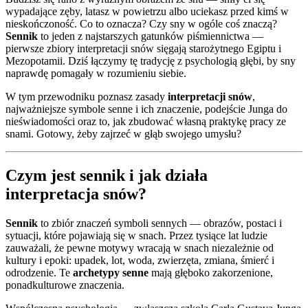
wypadające zęby, latasz w powietrzu albo uciekasz przed kimś w
nieskończoność. Co to oznacza? Czy sny w ogóle coś znaczą?
Sennik
to jeden z najstarszych gatunków piśmiennictwa —
pierwsze zbiory interpretacji snów sięgają starożytnego Egiptu i
Mezopotamii. Dziś łączymy tę tradycję z psychologią głębi, by sny
naprawdę pomagały w rozumieniu siebie.
W tym przewodniku poznasz zasady
interpretacji snów
,
najważniejsze symbole senne i ich znaczenie, podejście Junga do
nieświadomości oraz to, jak zbudować własną praktykę pracy ze
snami. Gotowy, żeby zajrzeć w głąb swojego umysłu?
Czym jest sennik i jak działa
interpretacja snów?
Sennik
to zbiór znaczeń symboli sennych — obrazów, postaci i
sytuacji, które pojawiają się w snach. Przez tysiące lat ludzie
zauważali, że pewne motywy wracają w snach niezależnie od
kultury i epoki: upadek, lot, woda, zwierzęta, zmiana, śmierć i
odrodzenie. Te
archetypy senne
mają głęboko zakorzenione,
ponadkulturowe znaczenia.