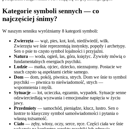
Kategorie symboli sennych — co
najczęściej śnimy?
W naszym senniku wyróżniamy 8 kategorii symboli:
Zwierzęta
— wąż, pies, kot, koń, niedźwiedź, wilk.
Zwierzęta we śnie reprezentują instynkty, popędy i archetypy.
Sen o psie to często symbol lojalności i przyjaźni.
Natura
— woda, ogień, las, góra, księżyc. Żywioły mówią o
fundamentalnych energiach psychiki.
Ludzie
— matka, ojciec, dziecko, nieznajomy. Postacie we
snach często są aspektami ciebie samego.
Dom
— dom, pokój, piwnica, strych. Dom we śnie to symbol
psychiki — piwnica to nieświadomość, strych —
wspomnienia i myśli.
Sytuacje
— lot, ucieczka, egzamin, wypadek. Sytuacje senne
odzwierciedlają wyzwania i emocjonalne napięcia w życiu
jawy.
Przedmioty
— samochód, pieniądze, klucz, lustro. Sen o
lustrze to klasyczny symbol samoświadomości i pytania o
własną tożsamość.
Ciało
— zęby, włosy, oczy, serce, ręce. Części ciała we śnie
wskazują na konkretne aspekty psychiki lub zdrowia.