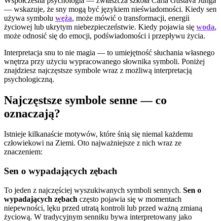
Współczesna psychologia — zwłaszcza szkoła Carla Gustava Junga
— wskazuje, że sny mogą być językiem nieświadomości. Kiedy sen
używa symbolu
węża
, może mówić o transformacji, energii
życiowej lub ukrytym niebezpieczeństwie. Kiedy pojawia się
woda
,
może odnosić się do emocji, podświadomości i przepływu życia.
Interpretacja snu to nie magia — to umiejętność słuchania własnego
wnętrza przy użyciu wypracowanego słownika symboli. Poniżej
znajdziesz najczęstsze symbole wraz z możliwą interpretacją
psychologiczną.
Najczęstsze symbole senne — co
oznaczają?
Istnieje kilkanaście motywów, które śnią się niemal każdemu
człowiekowi na Ziemi. Oto najważniejsze z nich wraz ze
znaczeniem:
Sen o wypadających zębach
To jeden z najczęściej wyszukiwanych symboli sennych.
Sen o
wypadających zębach
często pojawia się w momentach
niepewności, lęku przed utratą kontroli lub przed ważną zmianą
życiową. W tradycyjnym senniku bywa interpretowany jako