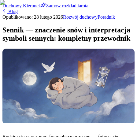
Duchowy Kierunek
Zamów rozkład tarota
Blog
Opublikowano:
28 lutego 2026
Rozwój duchowy
Poradnik
Sennik — znaczenie snów i interpretacja
symboli sennych: kompletny przewodnik
Budzisz się rano z wyraźnym obrazem ze snu — śniły ci się