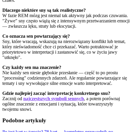
czułeś.
Dlaczego niektóre sny są tak realistyczne?
W fazie REM mózg jest niemal tak aktywny jak podczas czuwania.
"Żywe" sny często wiążą się z intensywnym przetwarzaniem emocji
— zwłaszcza lęku, straty lub ekscytacji.
Co oznacza sen powtarzający się?
Sny, które wracają, wskazują na nierozwiązany konflikt lub temat,
który nieświadomość chce ci przekazać. Warto potraktować je
priorytetowo w interpretacji i zastanowić się, co w życiu jawy
"utknęło".
Czy każdy sen ma znaczenie?
Nie każdy sen niesie głębokie przesłanie — część to po prostu
"processing" codziennych zdarzeń. Ale regularnie powtarzające się
tematy i sny wywołujące silne emocje warto interpretować.
Gdzie najlepiej zacząć interpretację konkretnego snu?
Zacznij od
najczęstszych symboli sennych
, a potem porównaj
ogólne znaczenie z emocjami i sytuacją, które towarzyszyły
twojemu snowi.
Podobne artykuły
Ile jest kart w tarocie? 78 kart — kompletny przewodnik po