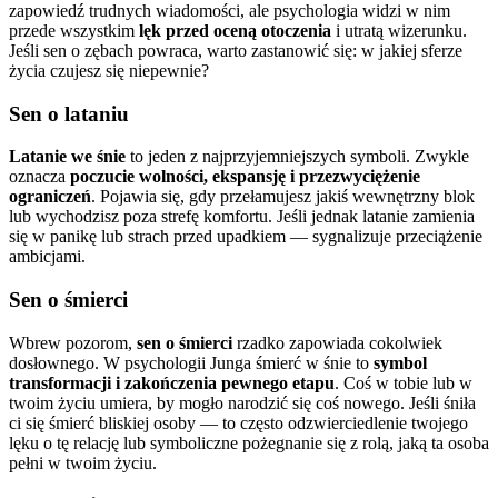
zapowiedź trudnych wiadomości, ale psychologia widzi w nim
przede wszystkim
lęk przed oceną otoczenia
i utratą wizerunku.
Jeśli sen o zębach powraca, warto zastanowić się: w jakiej sferze
życia czujesz się niepewnie?
Sen o lataniu
Latanie we śnie
to jeden z najprzyjemniejszych symboli. Zwykle
oznacza
poczucie wolności, ekspansję i przezwyciężenie
ograniczeń
. Pojawia się, gdy przełamujesz jakiś wewnętrzny blok
lub wychodzisz poza strefę komfortu. Jeśli jednak latanie zamienia
się w panikę lub strach przed upadkiem — sygnalizuje przeciążenie
ambicjami.
Sen o śmierci
Wbrew pozorom,
sen o śmierci
rzadko zapowiada cokolwiek
dosłownego. W psychologii Junga śmierć w śnie to
symbol
transformacji i zakończenia pewnego etapu
. Coś w tobie lub w
twoim życiu umiera, by mogło narodzić się coś nowego. Jeśli śniła
ci się śmierć bliskiej osoby — to często odzwierciedlenie twojego
lęku o tę relację lub symboliczne pożegnanie się z rolą, jaką ta osoba
pełni w twoim życiu.