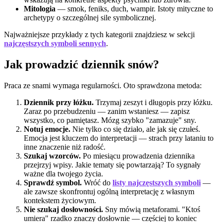
Mitologia
— smok, feniks, duch, wampir. Istoty mityczne to
archetypy o szczególnej sile symbolicznej.
Najważniejsze przykłady z tych kategorii znajdziesz w sekcji
najczęstszych symboli sennych
.
Jak prowadzić dziennik snów?
Praca ze snami wymaga regularności. Oto sprawdzona metoda:
Dziennik przy łóżku.
Trzymaj zeszyt i długopis przy łóżku.
Zaraz po przebudzeniu — zanim wstaniesz — zapisz
wszystko, co pamiętasz. Mózg szybko "zamazuje" sny.
Notuj emocje.
Nie tylko co się działo, ale jak się czułeś.
Emocja jest kluczem do interpretacji — strach przy lataniu to
inne znaczenie niż radość.
Szukaj wzorców.
Po miesiącu prowadzenia dziennika
przejrzyj wpisy. Jakie tematy się powtarzają? To sygnały
ważne dla twojego życia.
Sprawdź symbol.
Wróć do
listy najczęstszych symboli
—
ale zawsze skonfrontuj ogólną interpretację z własnym
kontekstem życiowym.
Nie szukaj dosłowności.
Sny mówią metaforami. "Ktoś
umiera" rzadko znaczy dosłownie — częściej to koniec