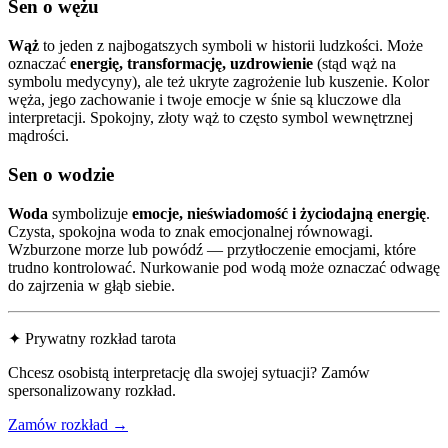
Sen o wężu
Wąż
to jeden z najbogatszych symboli w historii ludzkości. Może
oznaczać
energię, transformację, uzdrowienie
(stąd wąż na
symbolu medycyny), ale też ukryte zagrożenie lub kuszenie. Kolor
węża, jego zachowanie i twoje emocje w śnie są kluczowe dla
interpretacji. Spokojny, złoty wąż to często symbol wewnętrznej
mądrości.
Sen o wodzie
Woda
symbolizuje
emocje, nieświadomość i życiodajną energię
.
Czysta, spokojna woda to znak emocjonalnej równowagi.
Wzburzone morze lub powódź — przytłoczenie emocjami, które
trudno kontrolować. Nurkowanie pod wodą może oznaczać odwagę
do zajrzenia w głąb siebie.
✦ Prywatny rozkład tarota
Chcesz osobistą interpretację dla swojej sytuacji? Zamów
spersonalizowany rozkład.
Zamów rozkład →