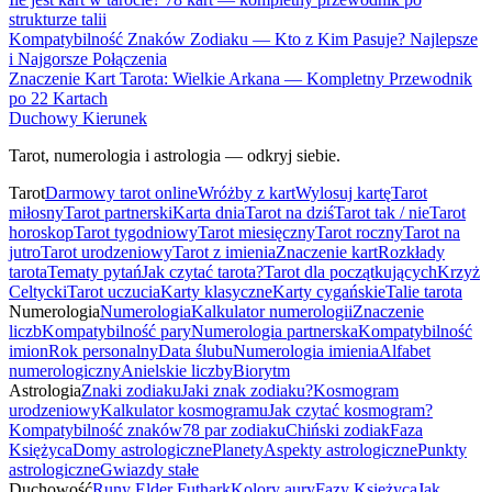
strukturze talii
Kompatybilność Znaków Zodiaku — Kto z Kim Pasuje? Najlepsze
i Najgorsze Połączenia
Znaczenie Kart Tarota: Wielkie Arkana — Kompletny Przewodnik
po 22 Kartach
Duchowy Kierunek
Tarot, numerologia i astrologia — odkryj siebie.
Tarot
Darmowy tarot online
Wróżby z kart
Wylosuj kartę
Tarot
miłosny
Tarot partnerski
Karta dnia
Tarot na dziś
Tarot tak / nie
Tarot
horoskop
Tarot tygodniowy
Tarot miesięczny
Tarot roczny
Tarot na
jutro
Tarot urodzeniowy
Tarot z imienia
Znaczenie kart
Rozkłady
tarota
Tematy pytań
Jak czytać tarota?
Tarot dla początkujących
Krzyż
Celtycki
Tarot uczucia
Karty klasyczne
Karty cygańskie
Talie tarota
Numerologia
Numerologia
Kalkulator numerologii
Znaczenie
liczb
Kompatybilność pary
Numerologia partnerska
Kompatybilność
imion
Rok personalny
Data ślubu
Numerologia imienia
Alfabet
numerologiczny
Anielskie liczby
Biorytm
Astrologia
Znaki zodiaku
Jaki znak zodiaku?
Kosmogram
urodzeniowy
Kalkulator kosmogramu
Jak czytać kosmogram?
Kompatybilność znaków
78 par zodiaku
Chiński zodiak
Faza
Księżyca
Domy astrologiczne
Planety
Aspekty astrologiczne
Punkty
astrologiczne
Gwiazdy stałe
Duchowość
Runy Elder Futhark
Kolory aury
Fazy Księżyca
Jak