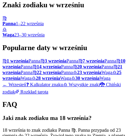
Znaki zodiaku w
wrześniu
♍
Panna
1
–
22
września
♎
Waga
23
–
30
września
Popularne daty w
wrześniu
♍
1 września
Panna
♍
3 września
Panna
♍
7 września
Panna
♍
10
września
Panna
♍
14 września
Panna
♍
20 września
Panna
♍
21
września
Panna
♍
22 września
Panna
♎
23 września
Waga
♎
25
września
Waga
♎
28 września
Waga
♎
30 września
Waga
←
Wrzesień
❓ Kalkulator znaku
♎ Wszystkie znaki
🐉 Chiński
zodiak
Rozkład tarota
FAQ
Jaki znak zodiaku ma 18 września?
18 września to znak zodiaku Panna ♍. Panna przypada od 23
sierpnia do 22 września. Żywioł tego znaku to Ziemia, a planetą