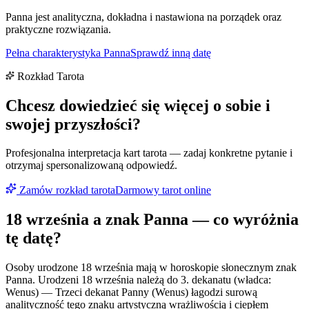
Panna jest analityczna, dokładna i nastawiona na porządek oraz
praktyczne rozwiązania.
Pełna charakterystyka
Panna
Sprawdź inną datę
Rozkład Tarota
Chcesz dowiedzieć się więcej o sobie i
swojej przyszłości?
Profesjonalna interpretacja kart tarota — zadaj konkretne pytanie i
otrzymaj spersonalizowaną odpowiedź.
Zamów rozkład tarota
Darmowy tarot online
18 września
a znak
Panna
— co wyróżnia
tę datę?
Osoby urodzone 18 września mają w horoskopie słonecznym znak
Panna. Urodzeni 18 września należą do 3. dekanatu (władca:
Wenus) — Trzeci dekanat Panny (Wenus) łagodzi surową
analityczność tego znaku artystyczną wrażliwością i ciepłem