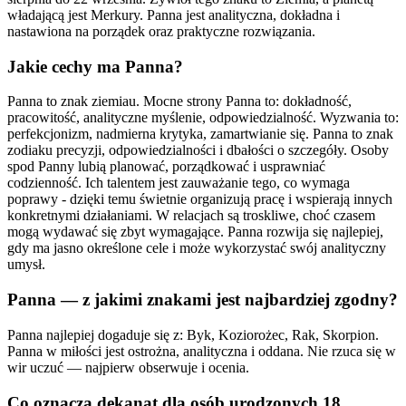
władającą jest Merkury. Panna jest analityczna, dokładna i
nastawiona na porządek oraz praktyczne rozwiązania.
Jakie cechy ma Panna?
Panna to znak ziemiau. Mocne strony Panna to: dokładność,
pracowitość, analityczne myślenie, odpowiedzialność. Wyzwania to:
perfekcjonizm, nadmierna krytyka, zamartwianie się. Panna to znak
zodiaku precyzji, odpowiedzialności i dbałości o szczegóły. Osoby
spod Panny lubią planować, porządkować i usprawniać
codzienność. Ich talentem jest zauważanie tego, co wymaga
poprawy - dzięki temu świetnie organizują pracę i wspierają innych
konkretnymi działaniami. W relacjach są troskliwe, choć czasem
mogą wydawać się zbyt wymagające. Panna rozwija się najlepiej,
gdy ma jasno określone cele i może wykorzystać swój analityczny
umysł.
Panna — z jakimi znakami jest najbardziej zgodny?
Panna najlepiej dogaduje się z: Byk, Koziorożec, Rak, Skorpion.
Panna w miłości jest ostrożna, analityczna i oddana. Nie rzuca się w
wir uczuć — najpierw obserwuje i ocenia.
Co oznacza dekanat dla osób urodzonych 18