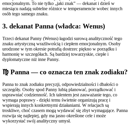
emocjonalnym. To nie tylko „jaki znak” — dekanat i dzień w
miesiącu nadają subtelne różnice w temperamencie wobec innych
osób tego samego znaku.
3
. dekanat
Panna
(władca:
Wenus
)
Trzeci dekanat Panny (Wenus) łagodzi surową analityczność tego
znaku artystyczną wrażliwością i ciepłem emocjonalnym. Osoby
urodzone w tym okresie potrafią dostrzec piękno w porządku i
harmonię w szczegółach. Są bardziej towarzyskie, ciepłe i
dyplomatyczne niż inne Panny.
♍
Panna
— co oznacza ten znak zodiaku?
Panna to znak zodiaku precyzji, odpowiedzialności i dbałości o
szczegóły. Osoby spod Panny lubią planować, porządkować i
usprawniać codzienność. Ich talentem jest zauważanie tego, co
wymaga poprawy - dzięki temu świetnie organizują pracę i
wspierają innych konkretnymi działaniami. W relacjach są
troskliwe, choć czasem mogą wydawać się zbyt wymagające. Panna
rozwija się najlepiej, gdy ma jasno określone cele i może
wykorzystać swój analityczny umysł.