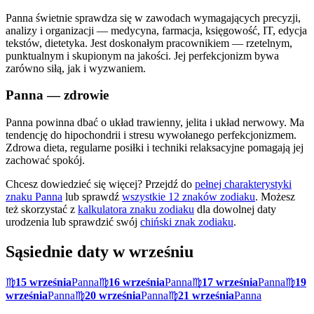
Panna świetnie sprawdza się w zawodach wymagających precyzji,
analizy i organizacji — medycyna, farmacja, księgowość, IT, edycja
tekstów, dietetyka. Jest doskonałym pracownikiem — rzetelnym,
punktualnym i skupionym na jakości. Jej perfekcjonizm bywa
zarówno siłą, jak i wyzwaniem.
Panna
— zdrowie
Panna powinna dbać o układ trawienny, jelita i układ nerwowy. Ma
tendencję do hipochondrii i stresu wywołanego perfekcjonizmem.
Zdrowa dieta, regularne posiłki i techniki relaksacyjne pomagają jej
zachować spokój.
Chcesz dowiedzieć się więcej? Przejdź do
pełnej charakterystyki
znaku
Panna
lub sprawdź
wszystkie 12 znaków zodiaku
. Możesz
też skorzystać z
kalkulatora znaku zodiaku
dla dowolnej daty
urodzenia lub sprawdzić swój
chiński znak zodiaku
.
Sąsiednie daty w
wrześniu
♍
15 września
Panna
♍
16 września
Panna
♍
17 września
Panna
♍
19
września
Panna
♍
20 września
Panna
♍
21 września
Panna