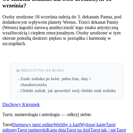
września?
Osoby urodzone 18 września należą do 3. dekanatu Panna, pod
dodatkowym wpływem planety Wenus. Trzeci dekanat Panny
(Wenus) łagodzi surową analityczność tego znaku artystyczną
wrażliwością i ciepłem emocjonalnym. Osoby urodzone w tym
okresie potrafią dostrzec piękno w porządku i harmonię w
szczegółach.
📖 PRZECZYTAJ NA BLOGU
Znaki zodiaku po kolei: pełna lista, daty i
→
charakterystyka
Chiński zodiak: jak sprawdzić swój chiński znak zodiaku
→
Duchowy Kierunek
Tarot, numerologia i astrologia — odkryj siebie.
Tarot
Darmowy tarot online
Wróżby z kart
Wylosuj kartę
Tarot
miłosny
Tarot partnerski
Karta dnia
Tarot na dziś
Tarot tak / nie
Tarot