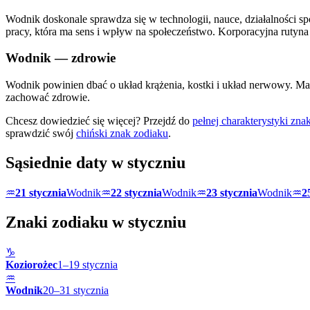
Wodnik doskonale sprawdza się w technologii, nauce, działalności sp
pracy, która ma sens i wpływ na społeczeństwo. Korporacyjna rutyna 
Wodnik
— zdrowie
Wodnik powinien dbać o układ krążenia, kostki i układ nerwowy. Ma 
zachować zdrowie.
Chcesz dowiedzieć się więcej? Przejdź do
pełnej charakterystyki zn
sprawdzić swój
chiński znak zodiaku
.
Sąsiednie daty w
styczniu
♒
21 stycznia
Wodnik
♒
22 stycznia
Wodnik
♒
23 stycznia
Wodnik
♒
2
Znaki zodiaku w
styczniu
♑
Koziorożec
1
–
19
stycznia
♒
Wodnik
20
–
31
stycznia