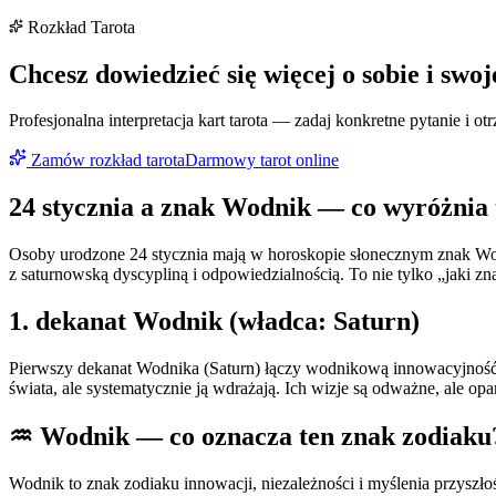
Rozkład Tarota
Chcesz dowiedzieć się więcej o sobie i swoj
Profesjonalna interpretacja kart tarota — zadaj konkretne pytanie i 
Zamów rozkład tarota
Darmowy tarot online
24 stycznia
a znak
Wodnik
— co wyróżnia 
Osoby urodzone 24 stycznia mają w horoskopie słonecznym znak Wod
z saturnowską dyscypliną i odpowiedzialnością. To nie tylko „jaki 
1
. dekanat
Wodnik
(władca:
Saturn
)
Pierwszy dekanat Wodnika (Saturn) łączy wodnikową innowacyjność 
świata, ale systematycznie ją wdrażają. Ich wizje są odważne, ale op
♒
Wodnik
— co oznacza ten znak zodiaku
Wodnik to znak zodiaku innowacji, niezależności i myślenia przyszł