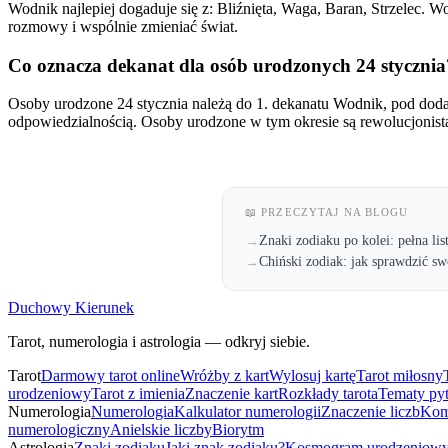
Wodnik najlepiej dogaduje się z: Bliźnięta, Waga, Baran, Strzelec. 
rozmowy i wspólnie zmieniać świat.
Co oznacza dekanat dla osób urodzonych 24 stycznia
Osoby urodzone 24 stycznia należą do 1. dekanatu Wodnik, pod do
odpowiedzialnością. Osoby urodzone w tym okresie są rewolucjonista
📖 PRZECZYTAJ NA BLOGU
Znaki zodiaku po kolei: pełna lis
→
Chiński zodiak: jak sprawdzić sw
→
Duchowy Kierunek
Tarot, numerologia i astrologia — odkryj siebie.
Tarot
Darmowy tarot online
Wróżby z kart
Wylosuj kartę
Tarot miłosny
urodzeniowy
Tarot z imienia
Znaczenie kart
Rozkłady tarota
Tematy py
Numerologia
Numerologia
Kalkulator numerologii
Znaczenie liczb
Kom
numerologiczny
Anielskie liczby
Biorytm
Astrologia
Znaki zodiaku
Jaki znak zodiaku?
Kosmogram urodzeniow