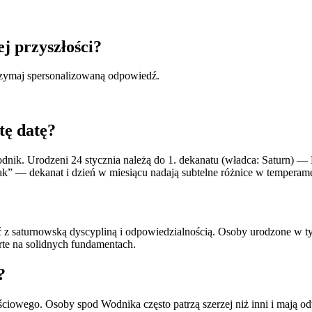
ej przyszłości?
otrzymaj spersonalizowaną odpowiedź.
tę datę?
nik. Urodzeni 24 stycznia należą do 1. dekanatu (władca: Saturn) 
znak” — dekanat i dzień w miesiącu nadają subtelne różnice w temper
z saturnowską dyscypliną i odpowiedzialnością. Osoby urodzone w tym
arte na solidnych fundamentach.
?
ościowego. Osoby spod Wodnika często patrzą szerzej niż inni i mają 