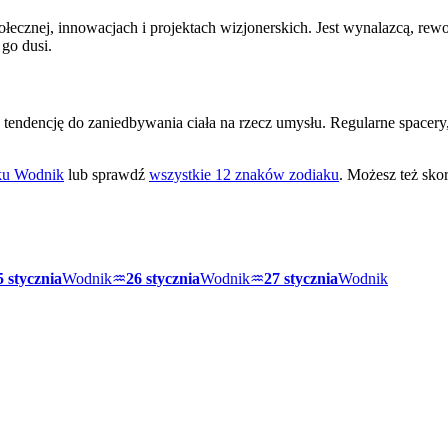
ołecznej, innowacjach i projektach wizjonerskich. Jest wynalazcą, re
go dusi.
tendencję do zaniedbywania ciała na rzecz umysłu. Regularne spacery
aku
Wodnik
lub sprawdź
wszystkie 12 znaków zodiaku
. Możesz też skor
5 stycznia
Wodnik
♒
26 stycznia
Wodnik
♒
27 stycznia
Wodnik