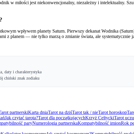
Wodnik w miłości jest niekonwencjonalny, niezależny i intelektualny. S
?
datkowym wpływem planety Saturn. Pierwszy dekanat Wodnika (Saturn)
mi z planem — nie tylko marzą o zmianie świata, ale systematycznie j
ta, daty i charakterystyka
ój chiński znak zodiaku
Tarot partnerski
Karta dnia
Tarot na dziś
Tarot tak / nie
Tarot horoskop
Tar
tań
Jak czytać tarota?
Tarot dla początkujących
Krzyż Celtycki
Tarot uczu
patybilność pary
Numerologia partnerska
Kompatybilność imion
Rok pe
y
Kalkulator kosmogramu
Jak czytać kosmogram?
Kompatybilność znak