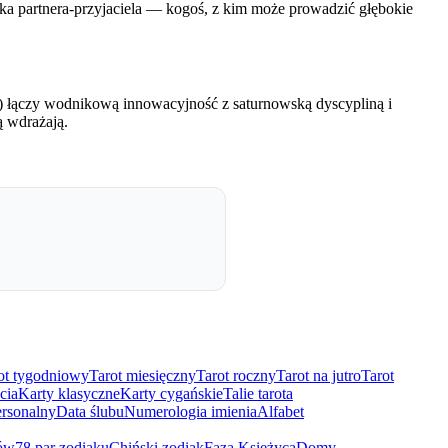
zuka partnera-przyjaciela — kogoś, z kim może prowadzić głębokie
 łączy wodnikową innowacyjność z saturnowską dyscypliną i
ą wdrażają.
ot tygodniowy
Tarot miesięczny
Tarot roczny
Tarot na jutro
Tarot
cia
Karty klasyczne
Karty cygańskie
Talie tarota
rsonalny
Data ślubu
Numerologia imienia
Alfabet
ów
78 par zodiaku
Chiński zodiak
Faza Księżyca
Domy