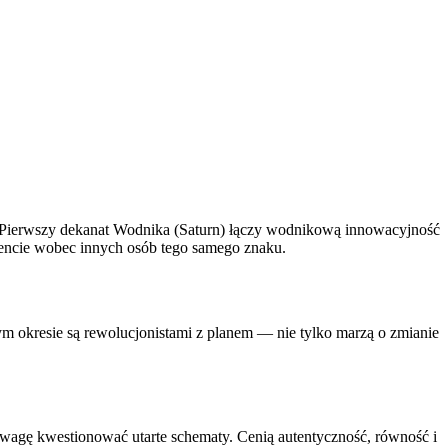
— Pierwszy dekanat Wodnika (Saturn) łączy wodnikową innowacyjność
amencie wobec innych osób tego samego znaku.
 okresie są rewolucjonistami z planem — nie tylko marzą o zmianie
odwagę kwestionować utarte schematy. Cenią autentyczność, równość i