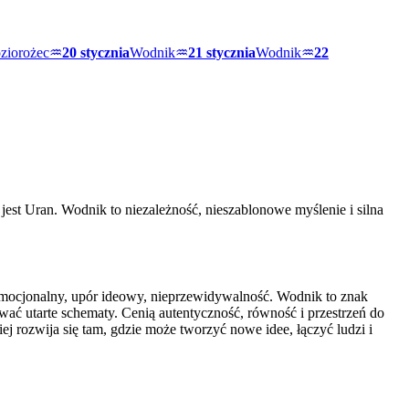
ziorożec
♒
20 stycznia
Wodnik
♒
21 stycznia
Wodnik
♒
22
jest Uran. Wodnik to niezależność, nieszablonowe myślenie i silna
emocjonalny, upór ideowy, nieprzewidywalność. Wodnik to znak
wać utarte schematy. Cenią autentyczność, równość i przestrzeń do
j rozwija się tam, gdzie może tworzyć nowe idee, łączyć ludzi i