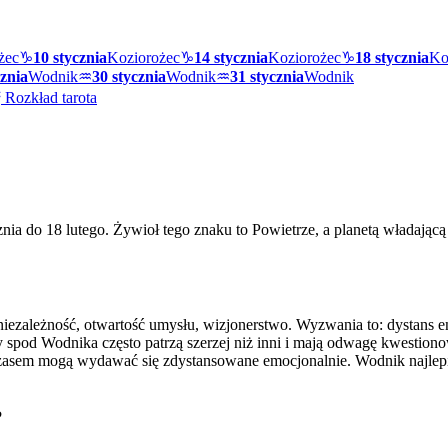
żec
♑
10 stycznia
Koziorożec
♑
14 stycznia
Koziorożec
♑
18 stycznia
Ko
cznia
Wodnik
♒
30 stycznia
Wodnik
♒
31 stycznia
Wodnik
Rozkład tarota
a do 18 lutego. Żywioł tego znaku to Powietrze, a planetą władającą 
niezależność, otwartość umysłu, wizjonerstwo. Wyzwania to: dystans 
 spod Wodnika często patrzą szerzej niż inni i mają odwagę kwestiono
 czasem mogą wydawać się zdystansowane emocjonalnie. Wodnik najlepie
?