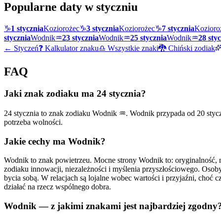
Popularne daty w
styczniu
♑
1 stycznia
Koziorożec
♑
3 stycznia
Koziorożec
♑
7 stycznia
Kozioro
stycznia
Wodnik
♒
23 stycznia
Wodnik
♒
25 stycznia
Wodnik
♒
28 sty
←
Styczeń
❓ Kalkulator znaku
♎ Wszystkie znaki
🐉 Chiński zodiak
FAQ
Jaki znak zodiaku ma 24 stycznia?
24 stycznia to znak zodiaku Wodnik ♒. Wodnik przypada od 20 styczni
potrzeba wolności.
Jakie cechy ma Wodnik?
Wodnik to znak powietrzeu. Mocne strony Wodnik to: oryginalność, 
zodiaku innowacji, niezależności i myślenia przyszłościowego. Osoby
bycia sobą. W relacjach są lojalne wobec wartości i przyjaźni, choć
działać na rzecz wspólnego dobra.
Wodnik — z jakimi znakami jest najbardziej zgodny