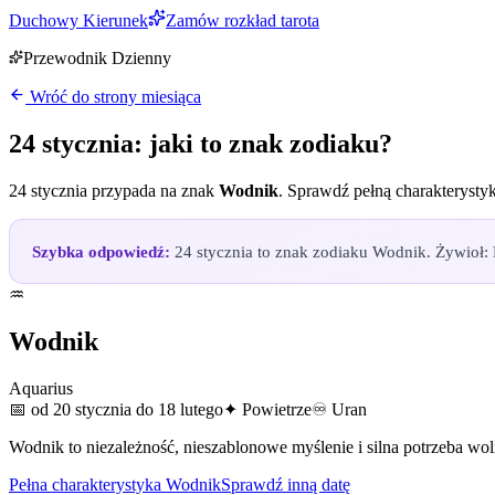
Duchowy Kierunek
Zamów rozkład tarota
Przewodnik Dzienny
Wróć do strony miesiąca
24 stycznia
: jaki to znak zodiaku?
24 stycznia
przypada na znak
Wodnik
. Sprawdź pełną charakterystyk
Szybka odpowiedź:
24 stycznia to znak zodiaku Wodnik. Żywioł: P
♒
Wodnik
Aquarius
📅
od 20 stycznia do 18 lutego
✦
Powietrze
♾
Uran
Wodnik to niezależność, nieszablonowe myślenie i silna potrzeba wol
Pełna charakterystyka
Wodnik
Sprawdź inną datę