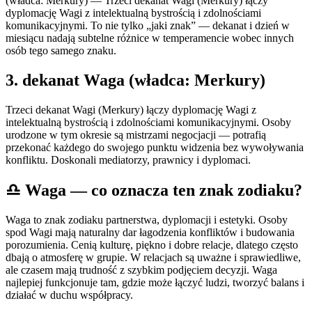
(władca: Merkury) — Trzeci dekanat Wagi (Merkury) łączy
dyplomację Wagi z intelektualną bystrością i zdolnościami
komunikacyjnymi. To nie tylko „jaki znak” — dekanat i dzień w
miesiącu nadają subtelne różnice w temperamencie wobec innych
osób tego samego znaku.
3
. dekanat
Waga
(władca:
Merkury
)
Trzeci dekanat Wagi (Merkury) łączy dyplomację Wagi z
intelektualną bystrością i zdolnościami komunikacyjnymi. Osoby
urodzone w tym okresie są mistrzami negocjacji — potrafią
przekonać każdego do swojego punktu widzenia bez wywoływania
konfliktu. Doskonali mediatorzy, prawnicy i dyplomaci.
♎
Waga
— co oznacza ten znak zodiaku?
Waga to znak zodiaku partnerstwa, dyplomacji i estetyki. Osoby
spod Wagi mają naturalny dar łagodzenia konfliktów i budowania
porozumienia. Cenią kulturę, piękno i dobre relacje, dlatego często
dbają o atmosferę w grupie. W relacjach są uważne i sprawiedliwe,
ale czasem mają trudność z szybkim podjęciem decyzji. Waga
najlepiej funkcjonuje tam, gdzie może łączyć ludzi, tworzyć balans i
działać w duchu współpracy.