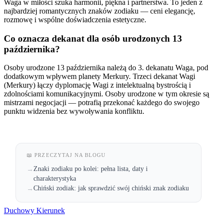
Waga w miłości szuka harmonii, piękna i partnerstwa. To jeden z
najbardziej romantycznych znaków zodiaku — ceni elegancję,
rozmowę i wspólne doświadczenia estetyczne.
Co oznacza dekanat dla osób urodzonych 13
października?
Osoby urodzone 13 października należą do 3. dekanatu Waga, pod
dodatkowym wpływem planety Merkury. Trzeci dekanat Wagi
(Merkury) łączy dyplomację Wagi z intelektualną bystrością i
zdolnościami komunikacyjnymi. Osoby urodzone w tym okresie są
mistrzami negocjacji — potrafią przekonać każdego do swojego
punktu widzenia bez wywoływania konfliktu.
📖 PRZECZYTAJ NA BLOGU
Znaki zodiaku po kolei: pełna lista, daty i
→
charakterystyka
Chiński zodiak: jak sprawdzić swój chiński znak zodiaku
→
Duchowy Kierunek