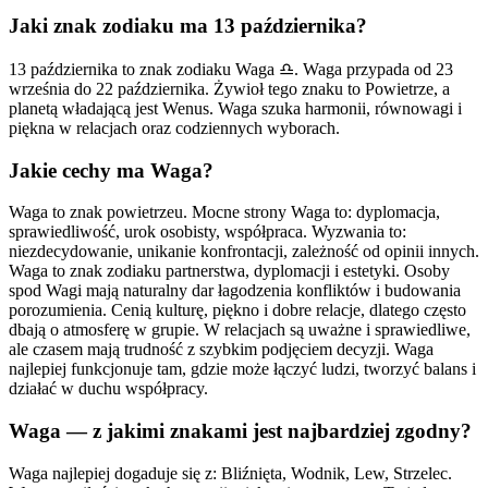
Jaki znak zodiaku ma 13 października?
13 października to znak zodiaku Waga ♎. Waga przypada od 23
września do 22 października. Żywioł tego znaku to Powietrze, a
planetą władającą jest Wenus. Waga szuka harmonii, równowagi i
piękna w relacjach oraz codziennych wyborach.
Jakie cechy ma Waga?
Waga to znak powietrzeu. Mocne strony Waga to: dyplomacja,
sprawiedliwość, urok osobisty, współpraca. Wyzwania to:
niezdecydowanie, unikanie konfrontacji, zależność od opinii innych.
Waga to znak zodiaku partnerstwa, dyplomacji i estetyki. Osoby
spod Wagi mają naturalny dar łagodzenia konfliktów i budowania
porozumienia. Cenią kulturę, piękno i dobre relacje, dlatego często
dbają o atmosferę w grupie. W relacjach są uważne i sprawiedliwe,
ale czasem mają trudność z szybkim podjęciem decyzji. Waga
najlepiej funkcjonuje tam, gdzie może łączyć ludzi, tworzyć balans i
działać w duchu współpracy.
Waga — z jakimi znakami jest najbardziej zgodny?
Waga najlepiej dogaduje się z: Bliźnięta, Wodnik, Lew, Strzelec.