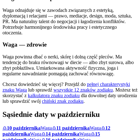
Waga odnajduje się w zawodach związanych z estetyką,
dyplomacją i relacjami — prawo, mediacje, design, moda, sztuka,
PR. Ma naturalny talent do negocjacji i łagodzenia konfliktów.
Potrzebuje harmonijnego środowiska pracy i estetycznego
otoczenia.
Waga
— zdrowie
Waga powinna dbać o nerki, skórę i dolną część pleców. Ma
tendencję do braku równowagi w diecie — albo zbyt surowa, albo
zbyt pobłażliwa. Umiarkowana aktywność fizyczna, joga i
regularne nawadnianie pomagają zachować równowagę.
Chcesz dowiedzieć się więcej? Przejdź do
pełnej charakterystyki
znaku
Waga
lub sprawdź
wszystkie 12 znaków zodiaku
. Możesz też
skorzystać z
kalkulatora znaku zodiaku
dla dowolnej daty urodzenia
lub sprawdzić swój
chiński znak zodiaku
.
Sąsiednie daty w
październiku
♎
10 października
Waga
♎
11 października
Waga
♎
12
października
Waga
♎
14 października
Waga
♎
15
października
Waga
♎
16 października
Waga