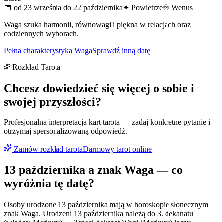
📅
od 23 września do 22 października
✦
Powietrze
♾
Wenus
Waga szuka harmonii, równowagi i piękna w relacjach oraz
codziennych wyborach.
Pełna charakterystyka
Waga
Sprawdź inną datę
Rozkład Tarota
Chcesz dowiedzieć się więcej o sobie i
swojej przyszłości?
Profesjonalna interpretacja kart tarota — zadaj konkretne pytanie i
otrzymaj spersonalizowaną odpowiedź.
Zamów rozkład tarota
Darmowy tarot online
13 października
a znak
Waga
— co
wyróżnia tę datę?
Osoby urodzone 13 października mają w horoskopie słonecznym
znak Waga. Urodzeni 13 października należą do 3. dekanatu