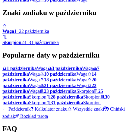
Znaki zodiaku w
październiku
♎
Waga
1
–
22
października
♏
Skorpion
23
–
31
października
Popularne daty w
październiku
♎
1 października
Waga
♎
3 października
Waga
♎
7
października
Waga
♎
10 października
Waga
♎
14
października
Waga
♎
18 października
Waga
♎
20
października
Waga
♎
21 października
Waga
♎
22
października
Waga
♏
23 października
Skorpion
♏
25
października
Skorpion
♏
28 października
Skorpion
♏
30
października
Skorpion
♏
31 października
Skorpion
←
Październik
❓ Kalkulator znaku
♎ Wszystkie znaki
🐉 Chiński
zodiak
Rozkład tarota
FAQ